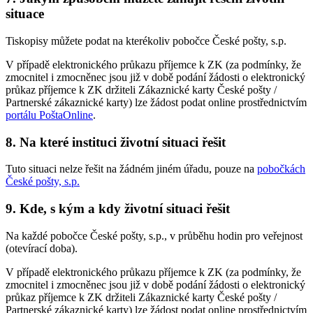
situace
Tiskopisy můžete podat na kterékoliv pobočce České pošty, s.p.
V případě elektronického průkazu příjemce k ZK (za podmínky, že
zmocnitel i zmocněnec jsou již v době podání žádosti o elektronický
průkaz příjemce k ZK držiteli Zákaznické karty České pošty /
Partnerské zákaznické karty) lze žádost podat online prostřednictvím
portálu PoštaOnline
.
8. Na které instituci životní situaci řešit
Tuto situaci nelze řešit na žádném jiném úřadu, pouze na
pobočkách
České pošty, s.p.
9. Kde, s kým a kdy životní situaci řešit
Na každé pobočce České pošty, s.p., v průběhu hodin pro veřejnost
(otevírací doba).
V případě elektronického průkazu příjemce k ZK (za podmínky, že
zmocnitel i zmocněnec jsou již v době podání žádosti o elektronický
průkaz příjemce k ZK držiteli Zákaznické karty České pošty /
Partnerské zákaznické karty) lze žádost podat online prostřednictvím