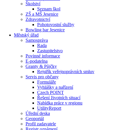
Školství
Seznam škol
ZŠ a MŠ Jesenice
Zdravotnictví
Pohotovostní služby
Bowling bar Jesenice
Městský úřad
Samospráva
Rada
Zastupitelstvo
Povinné informace
E-podatelna
Granty & Půjčky
Rejstřík veřejnoprávních smluv
Servis pro občany
Formuláře
Vyhlášky a nařízení
Czech POINT
Řešení životních situací
Nabídka práce v regionu
UtilityReport
Úřední deska
Geoportál
Profil zadavatele
Registr oznámení