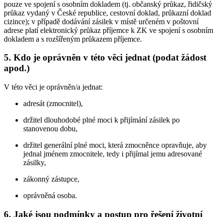
pouze ve spojení s osobním dokladem (tj. občanský průkaz, řidičský
průkaz vydaný v České republice, cestovní doklad, průkazní doklad
cizince); v případě dodávání zásilek v místě určeném v poštovní
adrese platí elektronický průkaz příjemce k ZK ve spojení s osobním
dokladem a s rozšířeným průkazem příjemce.
5. Kdo je oprávněn v této věci jednat (podat žádost
apod.)
V této věci je oprávněn/a jednat:
adresát (zmocnitel),
držitel dlouhodobé plné moci k přijímání zásilek po
stanovenou dobu,
držitel generální plné moci, která zmocněnce opravňuje, aby
jednal jménem zmocnitele, tedy i přijímal jemu adresované
zásilky,
zákonný zástupce,
oprávněná osoba.
6. Jaké jsou podmínky a postup pro řešení životní