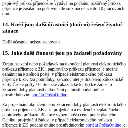
papírový průkaz příjemce se vydává na počkání; rozšířený průkaz
příjemce je zasílán na poštovní adresu zmocněnce do 10 pracovních
dnů.
14. Kteří jsou další účastníci (dotčení) řešení životní
situace
Další účastníci nejsou stanoveni.
15. Jaké další činnosti jsou po žadateli požadovány
Ztrátu, zcizení nebo požadavek na ukončení platnosti elektronického
průkazu příjemce k ZK i papírového průkazu příjemce je možné
oznámit na kterékoli poště; v případě elektronického průkazu
příjemce k ZK (za podmínky, že zmocnitel je držitelem Zákaznické
karty České pošty / Partnerské zákaznické karty) lze žádost o
zkrácení doby platnosti / ukončení platnosti podat online
prostřednictvím
portálu PoštaOnline
.
Za projednání ukončení nebo zkrácení doby platnosti elektronického
průkazu příjemce k ZK a za projednání a evidenci zneplatněného
papírového průkazu příjemce vybere pošta cenu podle platného
Ceníku; projednání žádosti v případě elektronického průkazu
příjemce k ZK podané online prostřednictvím
portálu PoštaOnline
je