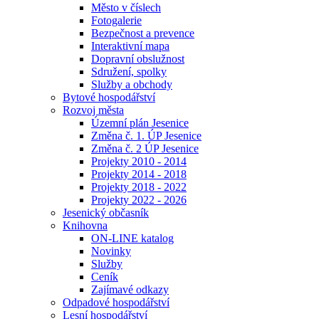
Město v číslech
Fotogalerie
Bezpečnost a prevence
Interaktivní mapa
Dopravní obslužnost
Sdružení, spolky
Služby a obchody
Bytové hospodářství
Rozvoj města
Územní plán Jesenice
Změna č. 1. ÚP Jesenice
Změna č. 2 ÚP Jesenice
Projekty 2010 - 2014
Projekty 2014 - 2018
Projekty 2018 - 2022
Projekty 2022 - 2026
Jesenický občasník
Knihovna
ON-LINE katalog
Novinky
Služby
Ceník
Zajímavé odkazy
Odpadové hospodářství
Lesní hospodářství