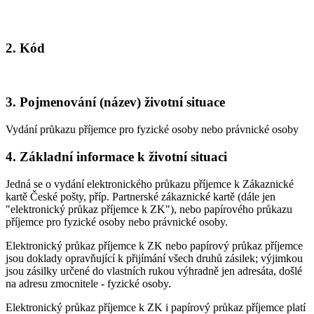
2. Kód
3. Pojmenování (název) životní situace
Vydání průkazu příjemce pro fyzické osoby nebo právnické osoby
4. Základní informace k životní situaci
Jedná se o vydání elektronického průkazu příjemce k Zákaznické
kartě České pošty, příp. Partnerské zákaznické kartě (dále jen
"elektronický průkaz příjemce k ZK"), nebo papírového průkazu
příjemce pro fyzické osoby nebo právnické osoby.
Elektronický průkaz příjemce k ZK nebo papírový průkaz příjemce
jsou doklady opravňující k přijímání všech druhů zásilek; výjimkou
jsou zásilky určené do vlastních rukou výhradně jen adresáta, došlé
na adresu zmocnitele - fyzické osoby.
Elektronický průkaz příjemce k ZK i papírový průkaz příjemce platí