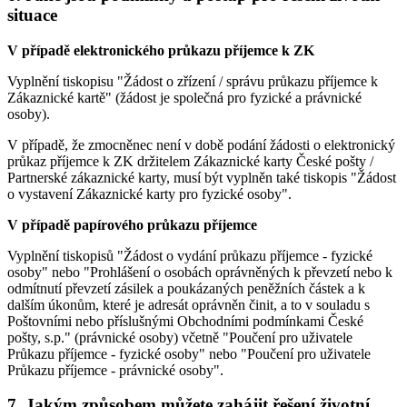
situace
V případě elektronického průkazu příjemce k ZK
Vyplnění tiskopisu "Žádost o zřízení / správu průkazu příjemce k
Zákaznické kartě" (žádost je společná pro fyzické a právnické
osoby).
V případě, že zmocněnec není v době podání žádosti o elektronický
průkaz příjemce k ZK držitelem Zákaznické karty České pošty /
Partnerské zákaznické karty, musí být vyplněn také tiskopis "Žádost
o vystavení Zákaznické karty pro fyzické osoby".
V případě papírového průkazu příjemce
Vyplnění tiskopisů "Žádost o vydání průkazu příjemce - fyzické
osoby" nebo "Prohlášení o osobách oprávněných k převzetí nebo k
odmítnutí převzetí zásilek a poukázaných peněžních částek a k
dalším úkonům, které je adresát oprávněn činit, a to v souladu s
Poštovními nebo příslušnými Obchodními podmínkami České
pošty, s.p." (právnické osoby) včetně "Poučení pro uživatele
Průkazu příjemce - fyzické osoby" nebo "Poučení pro uživatele
Průkazu příjemce - právnické osoby".
7. Jakým způsobem můžete zahájit řešení životní