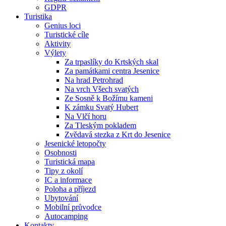
GDPR
Turistika
Genius loci
Turistické cíle
Aktivity
Výlety
Za trpaslíky do Krtských skal
Za památkami centra Jesenice
Na hrad Petrohrad
Na vrch Všech svatých
Ze Sosně k Božímu kameni
K zámku Svatý Hubert
Na Vlčí horu
Za Tleským pokladem
Zvědavá stezka z Krt do Jesenice
Jesenické letopočty
Osobnosti
Turistická mapa
Tipy z okolí
IC a informace
Poloha a příjezd
Ubytování
Mobilní průvodce
Autocamping
Kontakty