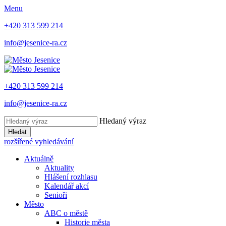
Menu
+420 313 599 214
info@jesenice-ra.cz
+420 313 599 214
info@jesenice-ra.cz
Hledaný výraz
Hledat
rozšířené vyhledávání
Aktuálně
Aktuality
Hlášení rozhlasu
Kalendář akcí
Senioři
Město
ABC o městě
Historie města