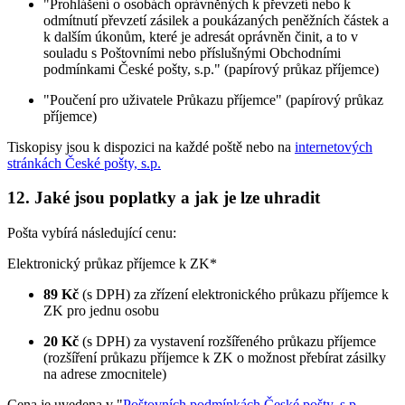
"Prohlášení o osobách oprávněných k převzetí nebo k
odmítnutí převzetí zásilek a poukázaných peněžních částek a
k dalším úkonům, které je adresát oprávněn činit, a to v
souladu s Poštovními nebo příslušnými Obchodními
podmínkami České pošty, s.p." (papírový průkaz příjemce)
"Poučení pro uživatele Průkazu příjemce" (papírový průkaz
příjemce)
Tiskopisy jsou k dispozici na každé poště nebo na
internetových
stránkách České pošty, s.p.
12. Jaké jsou poplatky a jak je lze uhradit
Pošta vybírá následující cenu:
Elektronický průkaz příjemce k ZK*
89 Kč
(s DPH) za zřízení elektronického průkazu příjemce k
ZK pro jednu osobu
20 Kč
(s DPH) za vystavení rozšířeného průkazu příjemce
(rozšíření průkazu příjemce k ZK o možnost přebírat zásilky
na adrese zmocnitele)
Cena je uvedena v "
Poštovních podmínkách České pošty, s.p. -