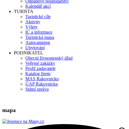
Odpadové hospodářství
Kalendář akcí
TURISTA
Turistické cíle
Aktivity
Výlety
IC a informace
Turistická mapa
Autocamping
Ubytování
PODNIKATEL
Obecní živnostenský úřad
Veřejné zakázky
Profil zadavatele
Katalog firem
MAS Rakovnicko
ÚAP Rakovnicka
Státní správa
mapa