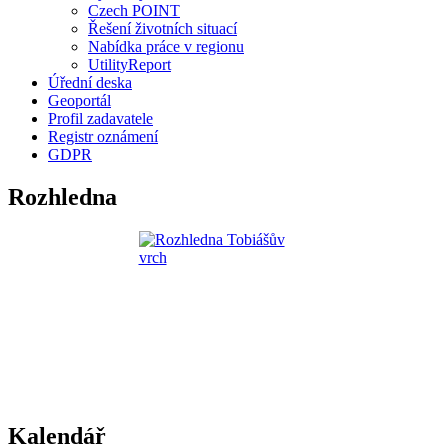
Czech POINT
Řešení životních situací
Nabídka práce v regionu
UtilityReport
Úřední deska
Geoportál
Profil zadavatele
Registr oznámení
GDPR
Rozhledna
Kalendář