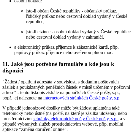
osobní doklad:
jste-li občan České republiky - občanský průkaz,
řidičský průkaz nebo cestovní doklad vydaný v České
republice,
jste-li cizinec - osobní doklad vydaný v České republice
nebo cestovní doklad vydaný v zahraničí,
a elektronický průkaz příjemce k zákaznické kartě, příp.
papírový průkaz příjemce nebo ověřenou plnou moc.
11. Jaké jsou potřebné formuláře a kde jsou k
dispozici
"Žádost / opatření adresáta v souvislosti s dodáním poštovních
zásilek a poukázaných peněžních částek v místě určeném v poštovní
adrese" - tento tiskopis získáte na pobočkách České pošty, s.p.,
popř. jej naleznete na
internetových stránkách České pošty, s.p.
V případě jednorázové dosílky může být žádost uplatněna také
telefonicky nebo ústně (na poště, na které je zásilka uložena), nebo
prostřednictvím
schránky elektronické pošty České pošty, s.p.
, a v
případě vybraných služeb prostřednictvím webové, příp. mobilní
aplikace "Změna doručení online".