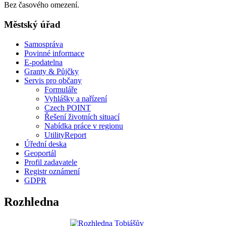
Bez časového omezení.
Městský úřad
Samospráva
Povinné informace
E-podatelna
Granty & Půjčky
Servis pro občany
Formuláře
Vyhlášky a nařízení
Czech POINT
Řešení životních situací
Nabídka práce v regionu
UtilityReport
Úřední deska
Geoportál
Profil zadavatele
Registr oznámení
GDPR
Rozhledna