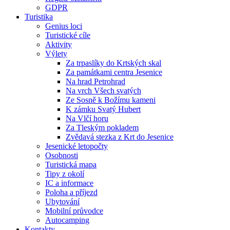
GDPR
Turistika
Genius loci
Turistické cíle
Aktivity
Výlety
Za trpaslíky do Krtských skal
Za památkami centra Jesenice
Na hrad Petrohrad
Na vrch Všech svatých
Ze Sosně k Božímu kameni
K zámku Svatý Hubert
Na Vlčí horu
Za Tleským pokladem
Zvědavá stezka z Krt do Jesenice
Jesenické letopočty
Osobnosti
Turistická mapa
Tipy z okolí
IC a informace
Poloha a příjezd
Ubytování
Mobilní průvodce
Autocamping
Kontakty