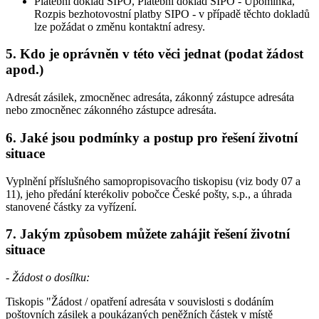
Platební doklad SIPO, Platební doklad SIPO - Upomínka,
Rozpis bezhotovostní platby SIPO - v případě těchto dokladů
lze požádat o změnu kontaktní adresy.
5. Kdo je oprávněn v této věci jednat (podat žádost
apod.)
Adresát zásilek, zmocněnec adresáta, zákonný zástupce adresáta
nebo zmocněnec zákonného zástupce adresáta.
6. Jaké jsou podmínky a postup pro řešení životní
situace
Vyplnění příslušného samopropisovacího tiskopisu (viz body 07 a
11), jeho předání kterékoliv pobočce České pošty, s.p., a úhrada
stanovené částky za vyřízení.
7. Jakým způsobem můžete zahájit řešení životní
situace
- Žádost o dosílku:
Tiskopis "Žádost / opatření adresáta v souvislosti s dodáním
poštovních zásilek a poukázaných peněžních částek v místě