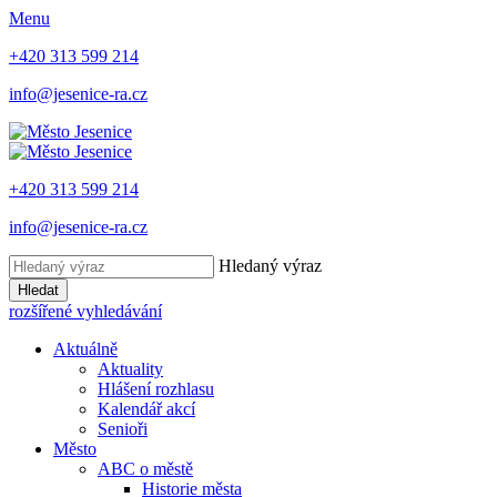
Menu
+420 313 599 214
info@jesenice-ra.cz
+420 313 599 214
info@jesenice-ra.cz
Hledaný výraz
Hledat
rozšířené vyhledávání
Aktuálně
Aktuality
Hlášení rozhlasu
Kalendář akcí
Senioři
Město
ABC o městě
Historie města