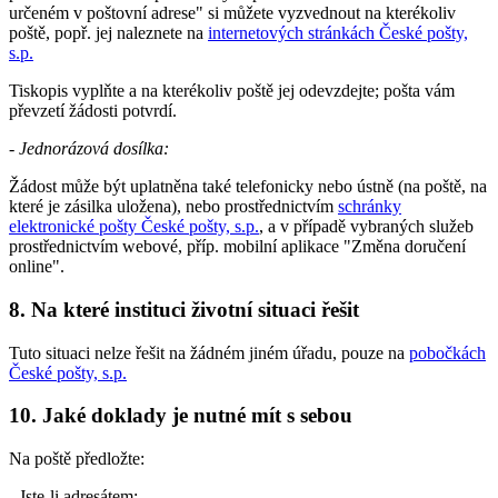
určeném v poštovní adrese" si můžete vyzvednout na kterékoliv
poště, popř. jej naleznete na
internetových stránkách České pošty,
s.p.
Tiskopis vyplňte a na kterékoliv poště jej odevzdejte; pošta vám
převzetí žádosti potvrdí.
-
Jednorázová dosílka:
Žádost může být uplatněna také telefonicky nebo ústně (na poště, na
které je zásilka uložena), nebo prostřednictvím
schránky
elektronické pošty České pošty, s.p.
, a v případě vybraných služeb
prostřednictvím webové, příp. mobilní aplikace "Změna doručení
online".
8. Na které instituci životní situaci řešit
Tuto situaci nelze řešit na žádném jiném úřadu, pouze na
pobočkách
České pošty, s.p.
10. Jaké doklady je nutné mít s sebou
Na poště předložte:
- Jste-li adresátem: