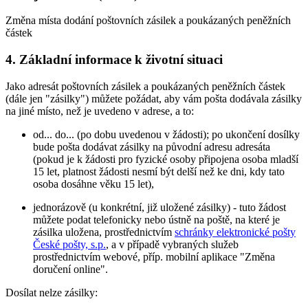
Změna místa dodání poštovních zásilek a poukázaných peněžních
částek
4. Základní informace k životní situaci
Jako adresát poštovních zásilek a poukázaných peněžních částek
(dále jen "zásilky") můžete požádat, aby vám pošta dodávala zásilky
na jiné místo, než je uvedeno v adrese, a to:
od... do... (po dobu uvedenou v žádosti); po ukončení dosílky
bude pošta dodávat zásilky na původní adresu adresáta
(pokud je k žádosti pro fyzické osoby připojena osoba mladší
15 let, platnost žádosti nesmí být delší než ke dni, kdy tato
osoba dosáhne věku 15 let),
jednorázově (u konkrétní, již uložené zásilky) - tuto žádost
můžete podat telefonicky nebo ústně na poště, na které je
zásilka uložena, prostřednictvím
schránky elektronické pošty
České pošty, s.p.
, a v případě vybraných služeb
prostřednictvím webové, příp. mobilní aplikace "Změna
doručení online".
Dosílat nelze zásilky: