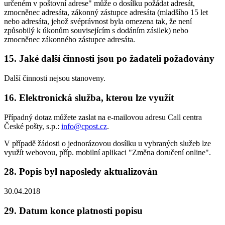
určeném v poštovní adrese" může o dosílku požádat adresát,
zmocněnec adresáta, zákonný zástupce adresáta (mladšího 15 let
nebo adresáta, jehož svéprávnost byla omezena tak, že není
způsobilý k úkonům souvisejícím s dodáním zásilek) nebo
zmocněnec zákonného zástupce adresáta.
15. Jaké další činnosti jsou po žadateli požadovány
Další činnosti nejsou stanoveny.
16. Elektronická služba, kterou lze využít
Případný dotaz můžete zaslat na e-mailovou adresu Call centra
České pošty, s.p.:
info@cpost.cz
.
V případě žádosti o jednorázovou dosílku u vybraných služeb lze
využít webovou, příp. mobilní aplikaci "Změna doručení online".
28. Popis byl naposledy aktualizován
30.04.2018
29. Datum konce platnosti popisu