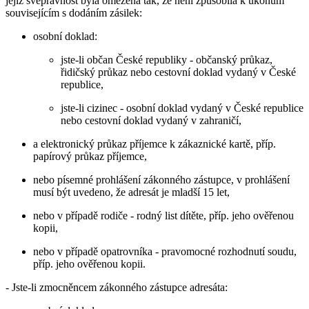
jejíž svéprávnost byla omezena tak, že není způsobilá k úkonům
souvisejícím s dodáním zásilek:
osobní doklad:
jste-li občan České republiky - občanský průkaz,
řidičský průkaz nebo cestovní doklad vydaný v České
republice,
jste-li cizinec - osobní doklad vydaný v České republice
nebo cestovní doklad vydaný v zahraničí,
a elektronický průkaz příjemce k zákaznické kartě, příp.
papírový průkaz příjemce,
nebo písemné prohlášení zákonného zástupce, v prohlášení
musí být uvedeno, že adresát je mladší 15 let,
nebo v případě rodiče - rodný list dítěte, příp. jeho ověřenou
kopii,
nebo v případě opatrovníka - pravomocné rozhodnutí soudu,
příp. jeho ověřenou kopii.
- Jste-li zmocněncem zákonného zástupce adresáta: