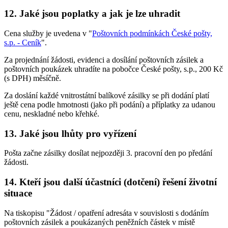
12. Jaké jsou poplatky a jak je lze uhradit
Cena služby je uvedena v "
Poštovních podmínkách České pošty,
s.p. - Ceník
".
Za projednání žádosti, evidenci a dosílání poštovních zásilek a
poštovních poukázek uhradíte na pobočce České pošty, s.p., 200 Kč
(s DPH) měsíčně.
Za doslání každé vnitrostátní balíkové zásilky se při dodání platí
ještě cena podle hmotnosti (jako při podání) a příplatky za udanou
cenu, neskladné nebo křehké.
13. Jaké jsou lhůty pro vyřízení
Pošta začne zásilky dosílat nejpozději 3. pracovní den po předání
žádosti.
14. Kteří jsou další účastníci (dotčení) řešení životní
situace
Na tiskopisu "Žádost / opatření adresáta v souvislosti s dodáním
poštovních zásilek a poukázaných peněžních částek v místě