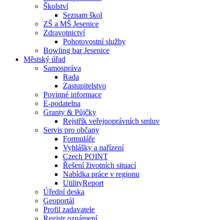
Školství
Seznam škol
ZŠ a MŠ Jesenice
Zdravotnictví
Pohotovostní služby
Bowling bar Jesenice
Městský úřad
Samospráva
Rada
Zastupitelstvo
Povinné informace
E-podatelna
Granty & Půjčky
Rejstřík veřejnoprávních smluv
Servis pro občany
Formuláře
Vyhlášky a nařízení
Czech POINT
Řešení životních situací
Nabídka práce v regionu
UtilityReport
Úřední deska
Geoportál
Profil zadavatele
Registr oznámení