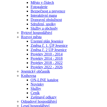
Město v číslech
Fotogalerie
Bezpečnost a prevence
Interaktivní mapa
Dopravní obslužnost
Sdružení, spolky
Služby a obchody
Bytové hospodářství
Rozvoj města
Územní plán Jesenice
Změna č. 1. ÚP Jesenice
Změna č. 2 ÚP Jesenice
Projekty 2010 - 2014
Projekty 2014 - 2018
Projekty 2018 - 2022
Projekty 2022 - 2026
Jesenický občasník
Knihovna
ON-LINE katalog
Novinky
Služby
Ceník
Zajímavé odkazy
Odpadové hospodářství
Lesní hospodářství