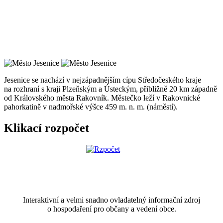
Jesenice se nachází v nejzápadnějším cípu Středočeského kraje
na rozhraní s kraji Plzeňským a Ústeckým, přibližně 20 km západně
od Královského města Rakovník. Městečko leží v Rakovnické
pahorkatině v nadmořské výšce 459 m. n. m. (náměstí).
Klikací rozpočet
Interaktivní a velmi snadno ovladatelný informační zdroj
o hospodaření pro občany a vedení obce.