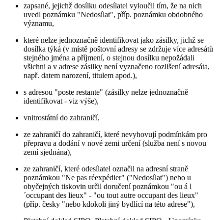
zapsané, jejichž dosílku odesílatel vyloučil tím, že na nich
uvedl poznámku "Nedosílat", příp. poznámku obdobného
významu,
které nelze jednoznačně identifikovat jako zásilky, jichž se
dosílka týká (v místě poštovní adresy se zdržuje více adresátů
stejného jména a příjmení, o stejnou dosílku nepožádali
všichni a v adrese zásilky není vyznačeno rozlišení adresáta,
např. datem narození, titulem apod.),
s adresou "poste restante" (zásilky nelze jednoznačně
identifikovat - viz výše),
vnitrostátní do zahraničí,
ze zahraničí do zahraničí, které nevyhovují podmínkám pro
přepravu a dodání v nové zemi určení (služba není s novou
zemí sjednána),
ze zahraničí, které odesílatel označil na adresní straně
poznámkou "Ne pas réexpédier" ("Nedosílat") nebo u
obyčejných tiskovin určil doručení poznámkou "ou á l
´occupant des lieux" - "ou tout autre occupant des lieux"
(příp. česky "nebo kdokoli jiný bydlící na této adrese"),