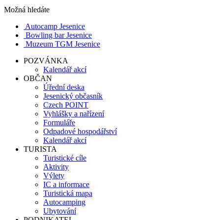
Možná hledáte
Autocamp Jesenice
Bowling bar Jesenice
Muzeum TGM Jesenice
POZVÁNKA
Kalendář akcí
OBČAN
Úřední deska
Jesenický občasník
Czech POINT
Vyhlášky a nařízení
Formuláře
Odpadové hospodářství
Kalendář akcí
TURISTA
Turistické cíle
Aktivity
Výlety
IC a informace
Turistická mapa
Autocamping
Ubytování
PODNIKATEL