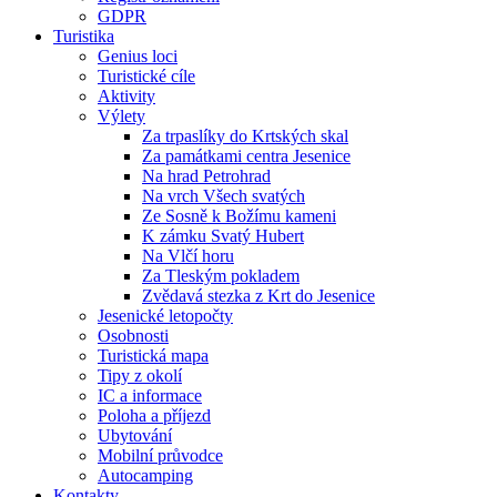
GDPR
Turistika
Genius loci
Turistické cíle
Aktivity
Výlety
Za trpaslíky do Krtských skal
Za památkami centra Jesenice
Na hrad Petrohrad
Na vrch Všech svatých
Ze Sosně k Božímu kameni
K zámku Svatý Hubert
Na Vlčí horu
Za Tleským pokladem
Zvědavá stezka z Krt do Jesenice
Jesenické letopočty
Osobnosti
Turistická mapa
Tipy z okolí
IC a informace
Poloha a příjezd
Ubytování
Mobilní průvodce
Autocamping
Kontakty