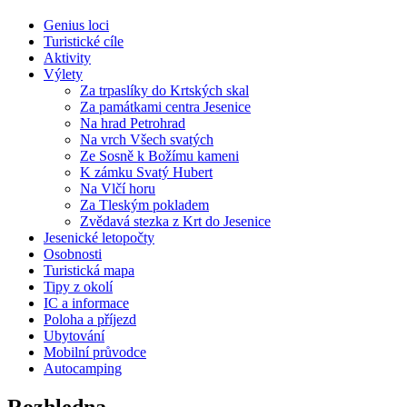
Genius loci
Turistické cíle
Aktivity
Výlety
Za trpaslíky do Krtských skal
Za památkami centra Jesenice
Na hrad Petrohrad
Na vrch Všech svatých
Ze Sosně k Božímu kameni
K zámku Svatý Hubert
Na Vlčí horu
Za Tleským pokladem
Zvědavá stezka z Krt do Jesenice
Jesenické letopočty
Osobnosti
Turistická mapa
Tipy z okolí
IC a informace
Poloha a příjezd
Ubytování
Mobilní průvodce
Autocamping