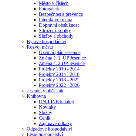
Město v číslech
Fotogalerie
Bezpečnost a prevence
Interaktivní mapa
Dopravní obslužnost
Sdružení, spolky
Služby a obchody
Bytové hospodářství
Rozvoj města
Územní plán Jesenice
Změna č. 1. ÚP Jesenice
Změna č. 2 ÚP Jesenice
Projekty 2010 - 2014
Projekty 2014 - 2018
Projekty 2018 - 2022
Projekty 2022 - 2026
Jesenický občasník
Knihovna
ON-LINE katalog
Novinky
Služby
Ceník
Zajímavé odkazy
Odpadové hospodářství
Lesní hospodářství