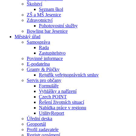
Školství
Seznam škol
ZŠ a MŠ Jesenice
Zdravotnictví
Pohotovostní služby
Bowling bar Jesenice
Městský úřad
Samospráva
Rada
Zastupitelstvo
Povinné informace
E-podatelna
Granty & Půjčky
Rejstřík veřejnoprávních smluv
Servis pro občany
Formuláře
Vyhlášky a nařízení
Czech POINT
Řešení životních situací
Nabídka práce v regionu
UtilityReport
Úřední deska
Geoportál
Profil zadavatele
Registr oznámení