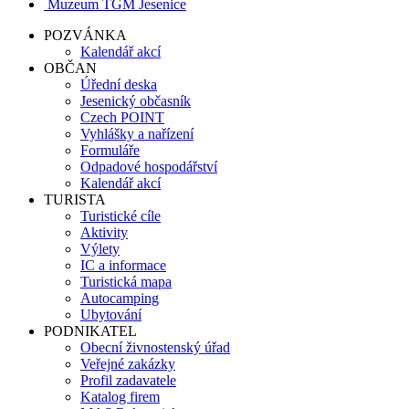
Muzeum TGM Jesenice
POZVÁNKA
Kalendář akcí
OBČAN
Úřední deska
Jesenický občasník
Czech POINT
Vyhlášky a nařízení
Formuláře
Odpadové hospodářství
Kalendář akcí
TURISTA
Turistické cíle
Aktivity
Výlety
IC a informace
Turistická mapa
Autocamping
Ubytování
PODNIKATEL
Obecní živnostenský úřad
Veřejné zakázky
Profil zadavatele
Katalog firem