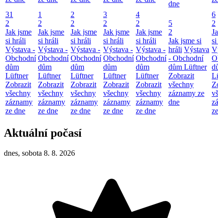
dne
31
1
2
3
4
6
2
2
2
2
2
5
2
Jak jsme
Jak jsme
Jak jsme
Jak jsme
Jak jsme
2
J
si hráli
si hráli
si hráli
si hráli
si hráli
Jak jsme si
si
Výstava -
Výstava -
Výstava -
Výstava -
Výstava -
hráli
Výstava
V
Obchodní
Obchodní
Obchodní
Obchodní
Obchodní
- Obchodní
O
dům
dům
dům
dům
dům
dům Lüftner
d
Lüftner
Lüftner
Lüftner
Lüftner
Lüftner
Zobrazit
L
Zobrazit
Zobrazit
Zobrazit
Zobrazit
Zobrazit
všechny
Z
všechny
všechny
všechny
všechny
všechny
záznamy ze
v
záznamy
záznamy
záznamy
záznamy
záznamy
dne
z
ze dne
ze dne
ze dne
ze dne
ze dne
z
Aktuální počasí
dnes, sobota 8. 8. 2026