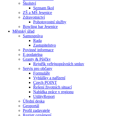
Školství
Seznam škol
ZŠ a MŠ Jesenice
Zdravotnictví
Pohotovostní služby
Bowling bar Jesenice
Městský úřad
Samospráva
Rada
Zastupitelstvo
Povinné informace
E-podatelna
Granty & Půjčky
Rejstřík veřejnoprávních smluv
Servis pro občany
Formuláře
Vyhlášky a nařízení
Czech POINT
Řešení životních situací
Nabídka práce v regionu
UtilityReport
Úřední deska
Geoportál
Profil zadavatele
Registr oznámení