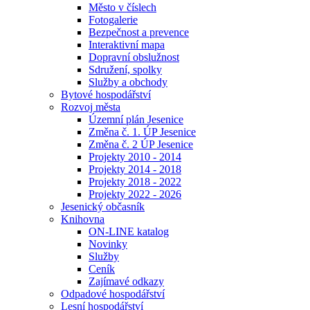
Město v číslech
Fotogalerie
Bezpečnost a prevence
Interaktivní mapa
Dopravní obslužnost
Sdružení, spolky
Služby a obchody
Bytové hospodářství
Rozvoj města
Územní plán Jesenice
Změna č. 1. ÚP Jesenice
Změna č. 2 ÚP Jesenice
Projekty 2010 - 2014
Projekty 2014 - 2018
Projekty 2018 - 2022
Projekty 2022 - 2026
Jesenický občasník
Knihovna
ON-LINE katalog
Novinky
Služby
Ceník
Zajímavé odkazy
Odpadové hospodářství
Lesní hospodářství