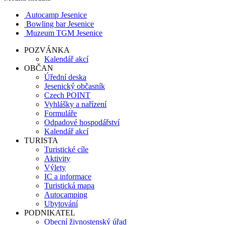
Autocamp Jesenice
Bowling bar Jesenice
Muzeum TGM Jesenice
POZVÁNKA
Kalendář akcí
OBČAN
Úřední deska
Jesenický občasník
Czech POINT
Vyhlášky a nařízení
Formuláře
Odpadové hospodářství
Kalendář akcí
TURISTA
Turistické cíle
Aktivity
Výlety
IC a informace
Turistická mapa
Autocamping
Ubytování
PODNIKATEL
Obecní živnostenský úřad