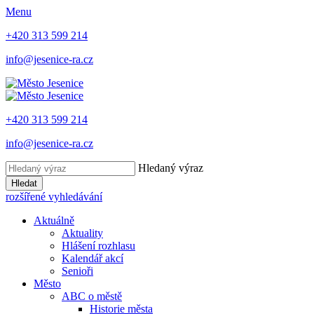
Menu
+420 313 599 214
info@jesenice-ra.cz
+420 313 599 214
info@jesenice-ra.cz
Hledaný výraz
Hledat
rozšířené vyhledávání
Aktuálně
Aktuality
Hlášení rozhlasu
Kalendář akcí
Senioři
Město
ABC o městě
Historie města