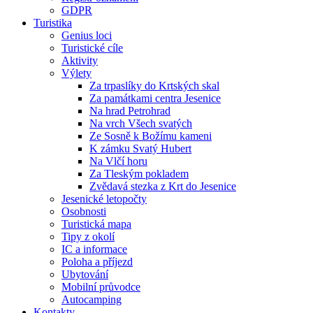
GDPR
Turistika
Genius loci
Turistické cíle
Aktivity
Výlety
Za trpaslíky do Krtských skal
Za památkami centra Jesenice
Na hrad Petrohrad
Na vrch Všech svatých
Ze Sosně k Božímu kameni
K zámku Svatý Hubert
Na Vlčí horu
Za Tleským pokladem
Zvědavá stezka z Krt do Jesenice
Jesenické letopočty
Osobnosti
Turistická mapa
Tipy z okolí
IC a informace
Poloha a příjezd
Ubytování
Mobilní průvodce
Autocamping
Kontakty