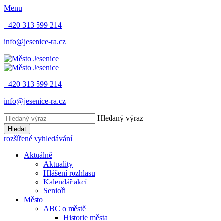
Menu
+420 313 599 214
info@jesenice-ra.cz
+420 313 599 214
info@jesenice-ra.cz
Hledaný výraz
Hledat
rozšířené vyhledávání
Aktuálně
Aktuality
Hlášení rozhlasu
Kalendář akcí
Senioři
Město
ABC o městě
Historie města