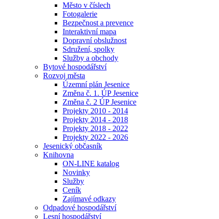
Město v číslech
Fotogalerie
Bezpečnost a prevence
Interaktivní mapa
Dopravní obslužnost
Sdružení, spolky
Služby a obchody
Bytové hospodářství
Rozvoj města
Územní plán Jesenice
Změna č. 1. ÚP Jesenice
Změna č. 2 ÚP Jesenice
Projekty 2010 - 2014
Projekty 2014 - 2018
Projekty 2018 - 2022
Projekty 2022 - 2026
Jesenický občasník
Knihovna
ON-LINE katalog
Novinky
Služby
Ceník
Zajímavé odkazy
Odpadové hospodářství
Lesní hospodářství