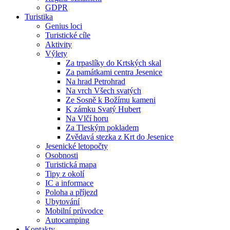
GDPR
Turistika
Genius loci
Turistické cíle
Aktivity
Výlety
Za trpaslíky do Krtských skal
Za památkami centra Jesenice
Na hrad Petrohrad
Na vrch Všech svatých
Ze Sosně k Božímu kameni
K zámku Svatý Hubert
Na Vlčí horu
Za Tleským pokladem
Zvědavá stezka z Krt do Jesenice
Jesenické letopočty
Osobnosti
Turistická mapa
Tipy z okolí
IC a informace
Poloha a příjezd
Ubytování
Mobilní průvodce
Autocamping
Kontakty