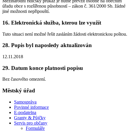
Mezinárodní řidičský průkaz je nutné převzít osobně na obecním
úřadu obce s rozšířenou působností – zákon č. 361/2000 Sb. žádné
jiné možnosti nepřipouští.
16. Elektronická služba, kterou lze využít
Tuto situaci není možné řešit zasláním žádosti elektronickou poštou.
28. Popis byl naposledy aktualizován
12.11.2018
29. Datum konce platnosti popisu
Bez časového omezení.
Městský úřad
Samospráva
Povinné informace
E-podatelna
Granty & Půjčky
Servis pro občany
Formuláře