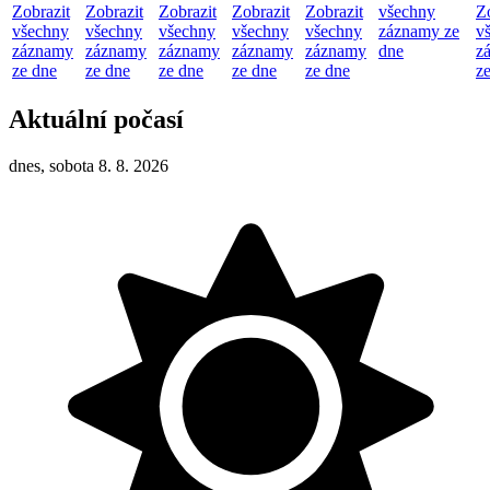
Zobrazit
Zobrazit
Zobrazit
Zobrazit
Zobrazit
všechny
Z
všechny
všechny
všechny
všechny
všechny
záznamy ze
v
záznamy
záznamy
záznamy
záznamy
záznamy
dne
z
ze dne
ze dne
ze dne
ze dne
ze dne
z
Aktuální počasí
dnes, sobota 8. 8. 2026