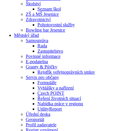
Školství
Seznam škol
ZŠ a MŠ Jesenice
Zdravotnictví
Pohotovostní služby
Bowling bar Jesenice
Městský úřad
Samospráva
Rada
Zastupitelstvo
Povinné informace
E-podatelna
Granty & Půjčky
Rejstřík veřejnoprávních smluv
Servis pro občany
Formuláře
Vyhlášky a nařízení
Czech POINT
Řešení životních situací
Nabídka práce v regionu
UtilityReport
Úřední deska
Geoportál
Profil zadavatele
Registr oznámení