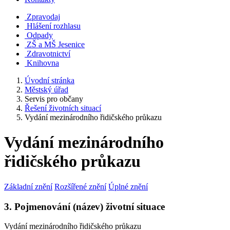
Zpravodaj
Hlášení rozhlasu
Odpady
ZŠ a MŠ Jesenice
Zdravotnictví
Knihovna
Úvodní stránka
Městský úřad
Servis pro občany
Řešení životních situací
Vydání mezinárodního řidičského průkazu
Vydání mezinárodního
řidičského průkazu
Základní znění
Rozšířené znění
Úplné znění
3. Pojmenování (název) životní situace
Vydání mezinárodního řidičského průkazu