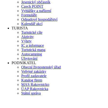
Jesenický občasník
Czech POINT
Vyhlášky a nařízení
Formuláře
Odpadové hospodářství
Kalendář akcí
TURISTA
Turistické cíle
Aktivity
Výlety
IC a informace
Turistická mapa
Autocamping
Ubytování
PODNIKATEL
Obecní živnostenský úřad
Veřejné zakázky
Profil zadavatele
Katalog firem
MAS Rakovnicko
ÚAP Rakovnicka
Státní správa