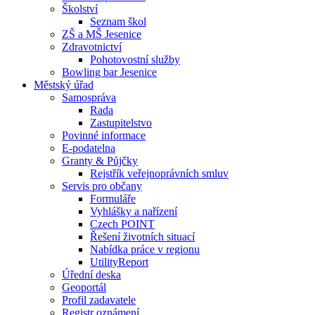
Školství
Seznam škol
ZŠ a MŠ Jesenice
Zdravotnictví
Pohotovostní služby
Bowling bar Jesenice
Městský úřad
Samospráva
Rada
Zastupitelstvo
Povinné informace
E-podatelna
Granty & Půjčky
Rejstřík veřejnoprávních smluv
Servis pro občany
Formuláře
Vyhlášky a nařízení
Czech POINT
Řešení životních situací
Nabídka práce v regionu
UtilityReport
Úřední deska
Geoportál
Profil zadavatele
Registr oznámení