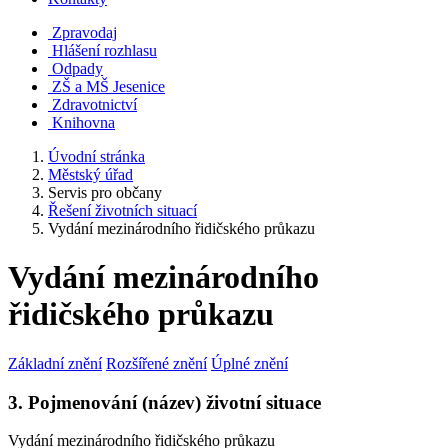
Zpravodaj
Hlášení rozhlasu
Odpady
ZŠ a MŠ Jesenice
Zdravotnictví
Knihovna
Úvodní stránka
Městský úřad
Servis pro občany
Řešení životních situací
Vydání mezinárodního řidičského průkazu
Vydání mezinárodního
řidičského průkazu
Základní znění
Rozšířené znění
Úplné znění
3. Pojmenování (název) životní situace
Vydání mezinárodního řidičského průkazu