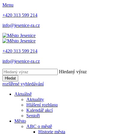
Menu
+420 313 599 214
info@jesenice-ra.cz
+420 313 599 214
info@jesenice-ra.cz
Hledaný výraz
Hledat
rozšířené vyhledávání
Aktuálně
Aktuality
Hlášení rozhlasu
Kalendář akcí
Senioři
Město
ABC o městě
Historie města