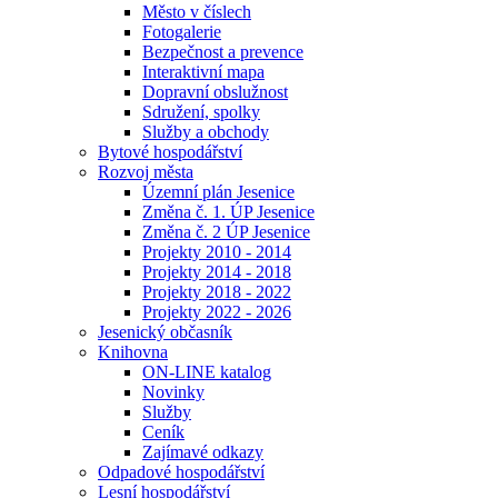
Město v číslech
Fotogalerie
Bezpečnost a prevence
Interaktivní mapa
Dopravní obslužnost
Sdružení, spolky
Služby a obchody
Bytové hospodářství
Rozvoj města
Územní plán Jesenice
Změna č. 1. ÚP Jesenice
Změna č. 2 ÚP Jesenice
Projekty 2010 - 2014
Projekty 2014 - 2018
Projekty 2018 - 2022
Projekty 2022 - 2026
Jesenický občasník
Knihovna
ON-LINE katalog
Novinky
Služby
Ceník
Zajímavé odkazy
Odpadové hospodářství
Lesní hospodářství