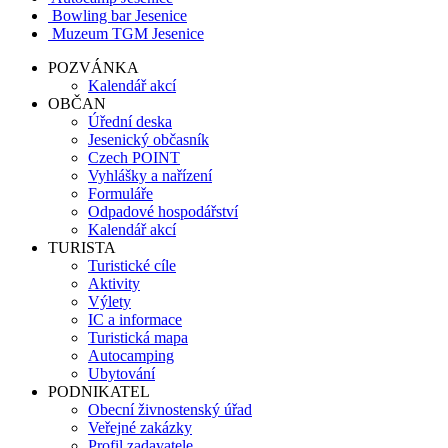
Bowling bar Jesenice
Muzeum TGM Jesenice
POZVÁNKA
Kalendář akcí
OBČAN
Úřední deska
Jesenický občasník
Czech POINT
Vyhlášky a nařízení
Formuláře
Odpadové hospodářství
Kalendář akcí
TURISTA
Turistické cíle
Aktivity
Výlety
IC a informace
Turistická mapa
Autocamping
Ubytování
PODNIKATEL
Obecní živnostenský úřad
Veřejné zakázky
Profil zadavatele