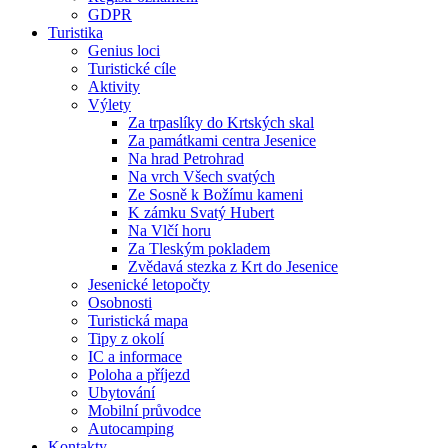
GDPR
Turistika
Genius loci
Turistické cíle
Aktivity
Výlety
Za trpaslíky do Krtských skal
Za památkami centra Jesenice
Na hrad Petrohrad
Na vrch Všech svatých
Ze Sosně k Božímu kameni
K zámku Svatý Hubert
Na Vlčí horu
Za Tleským pokladem
Zvědavá stezka z Krt do Jesenice
Jesenické letopočty
Osobnosti
Turistická mapa
Tipy z okolí
IC a informace
Poloha a příjezd
Ubytování
Mobilní průvodce
Autocamping
Kontakty