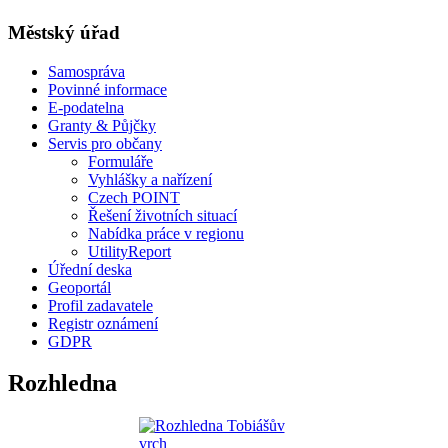
Městský úřad
Samospráva
Povinné informace
E-podatelna
Granty & Půjčky
Servis pro občany
Formuláře
Vyhlášky a nařízení
Czech POINT
Řešení životních situací
Nabídka práce v regionu
UtilityReport
Úřední deska
Geoportál
Profil zadavatele
Registr oznámení
GDPR
Rozhledna