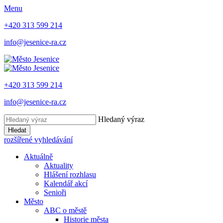
Menu
+420 313 599 214
info@jesenice-ra.cz
+420 313 599 214
info@jesenice-ra.cz
Hledaný výraz
Hledat
rozšířené vyhledávání
Aktuálně
Aktuality
Hlášení rozhlasu
Kalendář akcí
Senioři
Město
ABC o městě
Historie města