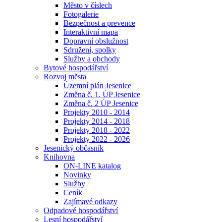
Město v číslech
Fotogalerie
Bezpečnost a prevence
Interaktivní mapa
Dopravní obslužnost
Sdružení, spolky
Služby a obchody
Bytové hospodářství
Rozvoj města
Územní plán Jesenice
Změna č. 1. ÚP Jesenice
Změna č. 2 ÚP Jesenice
Projekty 2010 - 2014
Projekty 2014 - 2018
Projekty 2018 - 2022
Projekty 2022 - 2026
Jesenický občasník
Knihovna
ON-LINE katalog
Novinky
Služby
Ceník
Zajímavé odkazy
Odpadové hospodářství
Lesní hospodářství