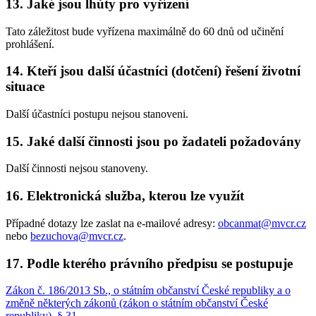
13. Jaké jsou lhůty pro vyřízení
Tato záležitost bude vyřízena maximálně do 60 dnů od učinění
prohlášení.
14. Kteří jsou další účastníci (dotčení) řešení životní
situace
Další účastníci postupu nejsou stanoveni.
15. Jaké další činnosti jsou po žadateli požadovány
Další činnosti nejsou stanoveny.
16. Elektronická služba, kterou lze využít
Případné dotazy lze zaslat na e-mailové adresy:
obcanmat@mvcr.cz
nebo
bezuchova@mvcr.cz
.
17. Podle kterého právního předpisu se postupuje
Zákon č. 186/2013 Sb., o státním občanství České republiky a o
změně některých zákonů (zákon o státním občanství České
republiky), § 31