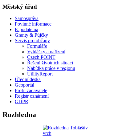
Městský úřad
Samospráva
Povinné informace
E-podatelna
Granty & Půjčky
Servis pro občany
Formuláře
Vyhlášky a nařízení
Czech POINT
Řešení životních situací
Nabídka práce v regionu
UtilityReport
Úřední deska
Geoportál
Profil zadavatele
Registr oznámení
GDPR
Rozhledna