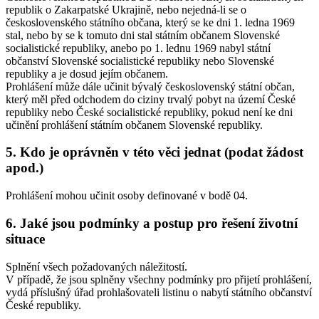
republik o Zakarpatské Ukrajině, nebo nejedná-li se o
československého státního občana, který se ke dni 1. ledna 1969
stal, nebo by se k tomuto dni stal státním občanem Slovenské
socialistické republiky, anebo po 1. lednu 1969 nabyl státní
občanství Slovenské socialistické republiky nebo Slovenské
republiky a je dosud jejím občanem.
Prohlášení může dále učinit bývalý československý státní občan,
který měl před odchodem do ciziny trvalý pobyt na území České
republiky nebo České socialistické republiky, pokud není ke dni
učinění prohlášení státním občanem Slovenské republiky.
5. Kdo je oprávněn v této věci jednat (podat žádost
apod.)
Prohlášení mohou učinit osoby definované v bodě 04.
6. Jaké jsou podmínky a postup pro řešení životní
situace
Splnění všech požadovaných náležitostí.
V případě, že jsou splněny všechny podmínky pro přijetí prohlášení,
vydá příslušný úřad prohlašovateli listinu o nabytí státního občanství
České republiky.