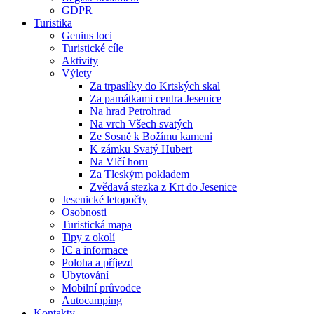
GDPR
Turistika
Genius loci
Turistické cíle
Aktivity
Výlety
Za trpaslíky do Krtských skal
Za památkami centra Jesenice
Na hrad Petrohrad
Na vrch Všech svatých
Ze Sosně k Božímu kameni
K zámku Svatý Hubert
Na Vlčí horu
Za Tleským pokladem
Zvědavá stezka z Krt do Jesenice
Jesenické letopočty
Osobnosti
Turistická mapa
Tipy z okolí
IC a informace
Poloha a příjezd
Ubytování
Mobilní průvodce
Autocamping
Kontakty