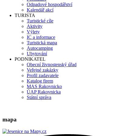
Odpadové hospodářství
Kalendář akcí
TURISTA
Turistické cíle
Aktivity
Výlety
IC a informace
Turistická mapa
Autocamping
Ubytování
PODNIKATEL
Obecní živnostenský úřad
Veřejné zakázky
Profil zadavatele
Katalog firem
MAS Rakovnicko
ÚAP Rakovnicka
Státní správa
mapa