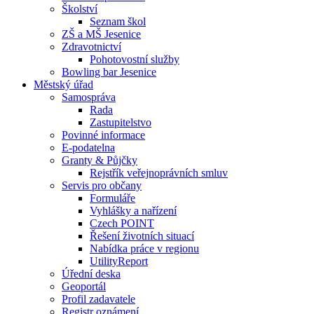
Školství
Seznam škol
ZŠ a MŠ Jesenice
Zdravotnictví
Pohotovostní služby
Bowling bar Jesenice
Městský úřad
Samospráva
Rada
Zastupitelstvo
Povinné informace
E-podatelna
Granty & Půjčky
Rejstřík veřejnoprávních smluv
Servis pro občany
Formuláře
Vyhlášky a nařízení
Czech POINT
Řešení životních situací
Nabídka práce v regionu
UtilityReport
Úřední deska
Geoportál
Profil zadavatele
Registr oznámení