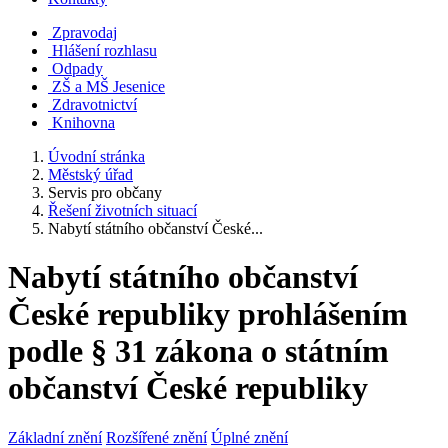
Zpravodaj
Hlášení rozhlasu
Odpady
ZŠ a MŠ Jesenice
Zdravotnictví
Knihovna
Úvodní stránka
Městský úřad
Servis pro občany
Řešení životních situací
Nabytí státního občanství České...
Nabytí státního občanství
České republiky prohlášením
podle § 31 zákona o státním
občanství České republiky
Základní znění
Rozšířené znění
Úplné znění