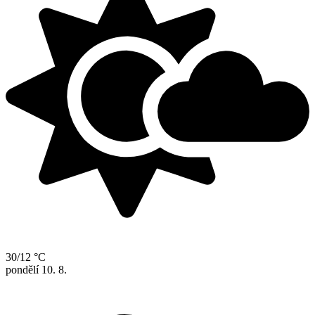
30/12 °C
pondělí
10. 8.