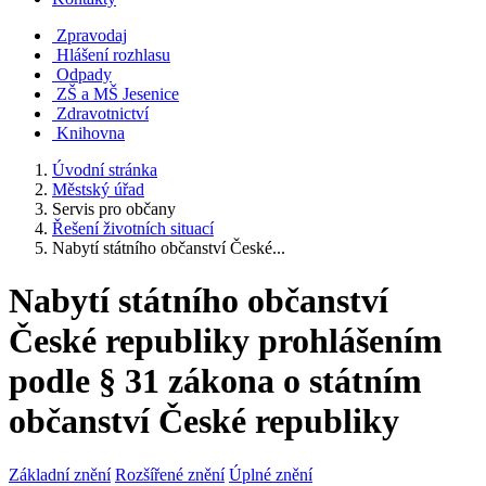
Zpravodaj
Hlášení rozhlasu
Odpady
ZŠ a MŠ Jesenice
Zdravotnictví
Knihovna
Úvodní stránka
Městský úřad
Servis pro občany
Řešení životních situací
Nabytí státního občanství České...
Nabytí státního občanství
České republiky prohlášením
podle § 31 zákona o státním
občanství České republiky
Základní znění
Rozšířené znění
Úplné znění