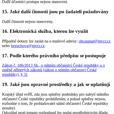
Další účastníci postupu nejsou stanoveni.
15. Jaké další činnosti jsou po žadateli požadovány
Další činnosti nejsou stanoveny.
16. Elektronická služba, kterou lze využít
Případné dotazy lze zaslat na e-mailové adresy:
obcanmat@mvcr.cz
nebo
bezuchova@mvcr.cz
.
17. Podle kterého právního předpisu se postupuje
Zákon č. 186/2013 Sb., o státním občanství České republiky a o
změně některých zákonů (zákon o státním občanství České
republiky), § 31
19. Jaké jsou opravné prostředky a jak se uplatňují
Krajský úřad ověří, zda jsou splněny podmínky pro nabytí státního
občanství České republiky prohlášením, a pokud splněny nejsou,
rozhodne o tom, že prohlašovatel státní občanství České republiky
nenabyl.
Odvolání proti tomuto rozhodnutí lze podat prostřednictvím úřadu,