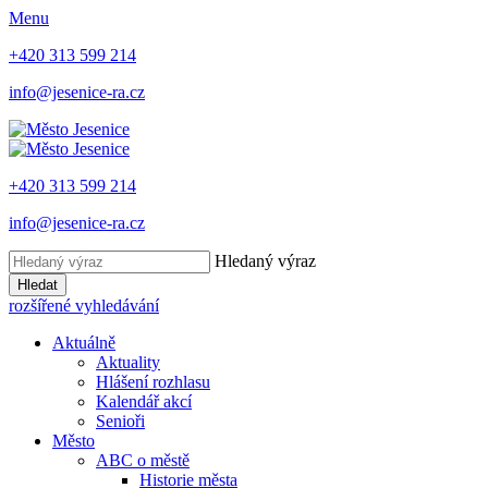
Menu
+420 313 599 214
info@jesenice-ra.cz
+420 313 599 214
info@jesenice-ra.cz
Hledaný výraz
Hledat
rozšířené vyhledávání
Aktuálně
Aktuality
Hlášení rozhlasu
Kalendář akcí
Senioři
Město
ABC o městě
Historie města