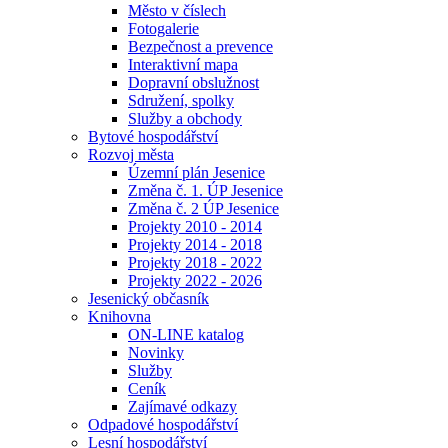
Město v číslech
Fotogalerie
Bezpečnost a prevence
Interaktivní mapa
Dopravní obslužnost
Sdružení, spolky
Služby a obchody
Bytové hospodářství
Rozvoj města
Územní plán Jesenice
Změna č. 1. ÚP Jesenice
Změna č. 2 ÚP Jesenice
Projekty 2010 - 2014
Projekty 2014 - 2018
Projekty 2018 - 2022
Projekty 2022 - 2026
Jesenický občasník
Knihovna
ON-LINE katalog
Novinky
Služby
Ceník
Zajímavé odkazy
Odpadové hospodářství
Lesní hospodářství