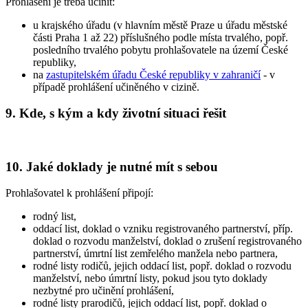
Prohlášení je třeba učinit:
u krajského úřadu (v hlavním městě Praze u úřadu městské
části Praha 1 až 22) příslušného podle místa trvalého, popř.
posledního trvalého pobytu prohlašovatele na území České
republiky,
na
zastupitelském úřadu České republiky v zahraničí
- v
případě prohlášení učiněného v cizině.
9. Kde, s kým a kdy životní situaci řešit
10. Jaké doklady je nutné mít s sebou
Prohlašovatel k prohlášení připojí:
rodný list,
oddací list, doklad o vzniku registrovaného partnerství, příp.
doklad o rozvodu manželství, doklad o zrušení registrovaného
partnerství, úmrtní list zemřelého manžela nebo partnera,
rodné listy rodičů, jejich oddací list, popř. doklad o rozvodu
manželství, nebo úmrtní listy, pokud jsou tyto doklady
nezbytné pro učinění prohlášení,
rodné listy prarodičů, jejich oddací list, popř. doklad o