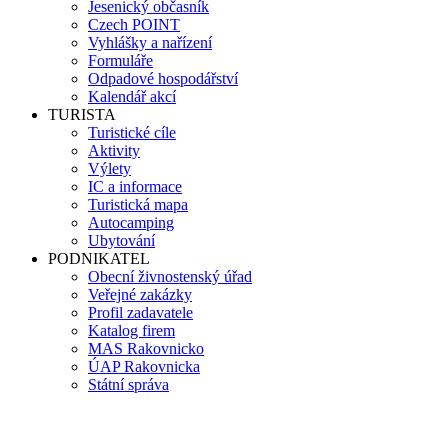
Jesenický občasník
Czech POINT
Vyhlášky a nařízení
Formuláře
Odpadové hospodářství
Kalendář akcí
TURISTA
Turistické cíle
Aktivity
Výlety
IC a informace
Turistická mapa
Autocamping
Ubytování
PODNIKATEL
Obecní živnostenský úřad
Veřejné zakázky
Profil zadavatele
Katalog firem
MAS Rakovnicko
ÚAP Rakovnicka
Státní správa