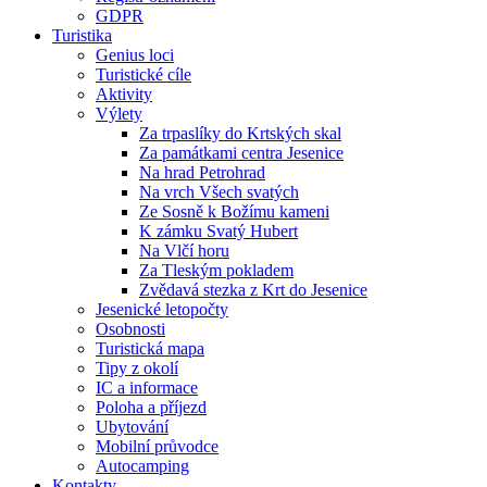
GDPR
Turistika
Genius loci
Turistické cíle
Aktivity
Výlety
Za trpaslíky do Krtských skal
Za památkami centra Jesenice
Na hrad Petrohrad
Na vrch Všech svatých
Ze Sosně k Božímu kameni
K zámku Svatý Hubert
Na Vlčí horu
Za Tleským pokladem
Zvědavá stezka z Krt do Jesenice
Jesenické letopočty
Osobnosti
Turistická mapa
Tipy z okolí
IC a informace
Poloha a příjezd
Ubytování
Mobilní průvodce
Autocamping
Kontakty