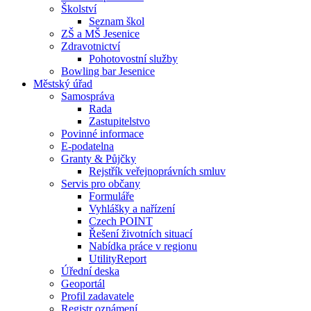
Školství
Seznam škol
ZŠ a MŠ Jesenice
Zdravotnictví
Pohotovostní služby
Bowling bar Jesenice
Městský úřad
Samospráva
Rada
Zastupitelstvo
Povinné informace
E-podatelna
Granty & Půjčky
Rejstřík veřejnoprávních smluv
Servis pro občany
Formuláře
Vyhlášky a nařízení
Czech POINT
Řešení životních situací
Nabídka práce v regionu
UtilityReport
Úřední deska
Geoportál
Profil zadavatele
Registr oznámení