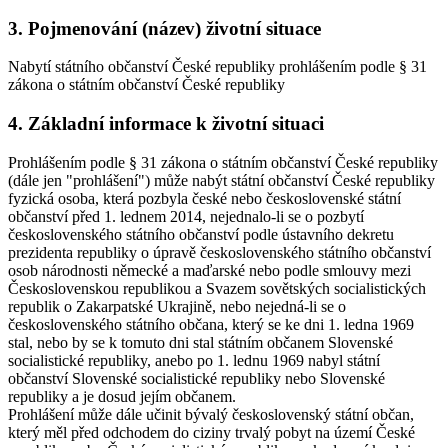
3. Pojmenování (název) životní situace
Nabytí státního občanství České republiky prohlášením podle § 31
zákona o státním občanství České republiky
4. Základní informace k životní situaci
Prohlášením podle § 31 zákona o státním občanství České republiky
(dále jen "prohlášení") může nabýt státní občanství České republiky
fyzická osoba, která pozbyla české nebo československé státní
občanství před 1. lednem 2014, nejednalo-li se o pozbytí
československého státního občanství podle ústavního dekretu
prezidenta republiky o úpravě československého státního občanství
osob národnosti německé a maďarské nebo podle smlouvy mezi
Československou republikou a Svazem sovětských socialistických
republik o Zakarpatské Ukrajině, nebo nejedná-li se o
československého státního občana, který se ke dni 1. ledna 1969
stal, nebo by se k tomuto dni stal státním občanem Slovenské
socialistické republiky, anebo po 1. lednu 1969 nabyl státní
občanství Slovenské socialistické republiky nebo Slovenské
republiky a je dosud jejím občanem.
Prohlášení může dále učinit bývalý československý státní občan,
který měl před odchodem do ciziny trvalý pobyt na území České