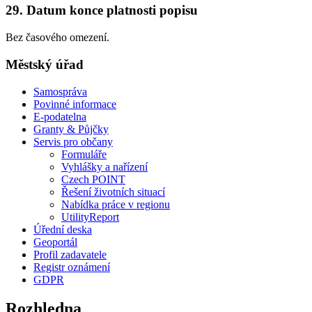
29. Datum konce platnosti popisu
Bez časového omezení.
Městský úřad
Samospráva
Povinné informace
E-podatelna
Granty & Půjčky
Servis pro občany
Formuláře
Vyhlášky a nařízení
Czech POINT
Řešení životních situací
Nabídka práce v regionu
UtilityReport
Úřední deska
Geoportál
Profil zadavatele
Registr oznámení
GDPR
Rozhledna