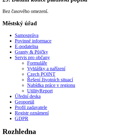
Bez časového omezení.
Městský úřad
Samospráva
Povinné informace
E-podatelna
Granty & Půjčky
Servis pro občany
Formuláře
Vyhlášky a nařízení
Czech POINT
Řešení životních situací
Nabídka práce v regionu
UtilityReport
Úřední deska
Geoportál
Profil zadavatele
Registr oznámení
GDPR
Rozhledna