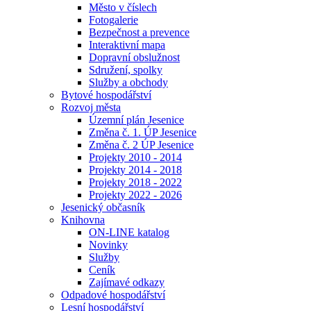
Město v číslech
Fotogalerie
Bezpečnost a prevence
Interaktivní mapa
Dopravní obslužnost
Sdružení, spolky
Služby a obchody
Bytové hospodářství
Rozvoj města
Územní plán Jesenice
Změna č. 1. ÚP Jesenice
Změna č. 2 ÚP Jesenice
Projekty 2010 - 2014
Projekty 2014 - 2018
Projekty 2018 - 2022
Projekty 2022 - 2026
Jesenický občasník
Knihovna
ON-LINE katalog
Novinky
Služby
Ceník
Zajímavé odkazy
Odpadové hospodářství
Lesní hospodářství