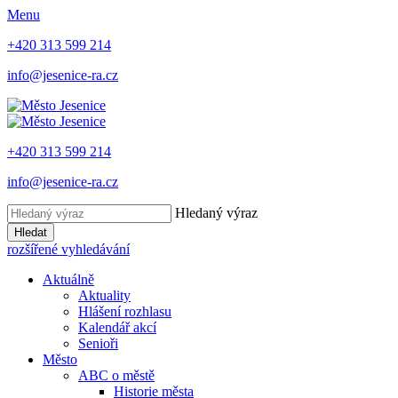
Menu
+420 313 599 214
info@jesenice-ra.cz
+420 313 599 214
info@jesenice-ra.cz
Hledaný výraz
Hledat
rozšířené vyhledávání
Aktuálně
Aktuality
Hlášení rozhlasu
Kalendář akcí
Senioři
Město
ABC o městě
Historie města