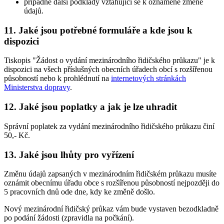
případně další podklady vztahující se k oznámené změně
údajů.
11. Jaké jsou potřebné formuláře a kde jsou k
dispozici
Tiskopis "Žádost o vydání mezinárodního řidičského průkazu" je k
dispozici na všech příslušných obecních úřadech obcí s rozšířenou
působností nebo k prohlédnutí na
internetových stránkách
Ministerstva dopravy
.
12. Jaké jsou poplatky a jak je lze uhradit
Správní poplatek za vydání mezinárodního řidičského průkazu činí
50,- Kč.
13. Jaké jsou lhůty pro vyřízení
Změnu údajů zapsaných v mezinárodním řidičském průkazu musíte
oznámit obecnímu úřadu obce s rozšířenou působností nejpozději do
5 pracovních dnů ode dne, kdy ke změně došlo.
Nový mezinárodní řidičský průkaz vám bude vystaven bezodkladně
po podání žádosti (zpravidla na počkání).