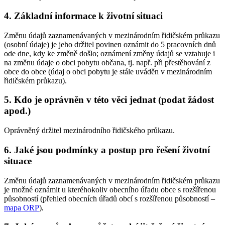
4. Základní informace k životní situaci
Změnu údajů zaznamenávaných v mezinárodním řidičském průkazu
(osobní údaje) je jeho držitel povinen oznámit do 5 pracovních dnů
ode dne, kdy ke změně došlo; oznámení změny údajů se vztahuje i
na změnu údaje o obci pobytu občana, tj. např. při přestěhování z
obce do obce (údaj o obci pobytu je stále uváděn v mezinárodním
řidičském průkazu).
5. Kdo je oprávněn v této věci jednat (podat žádost
apod.)
Oprávněný držitel mezinárodního řidičského průkazu.
6. Jaké jsou podmínky a postup pro řešení životní
situace
Změnu údajů zaznamenávaných v mezinárodním řidičském průkazu
je možné oznámit u kteréhokoliv obecního úřadu obce s rozšířenou
působností (přehled obecních úřadů obcí s rozšířenou působností –
mapa ORP
)
.