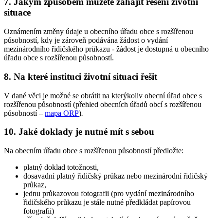
7. Jakým způsobem můžete zahájit řešení životní
situace
Oznámením změny údaje u obecního úřadu obce s rozšířenou
působností, kdy je zároveň podávána žádost o vydání
mezinárodního řidičského průkazu - žádost je dostupná u obecního
úřadu obce s rozšířenou působností.
8. Na které instituci životní situaci řešit
V dané věci je možné se obrátit na kterýkoliv obecní úřad obce s
rozšířenou působností (přehled obecních úřadů obcí s rozšířenou
působností –
mapa ORP
)
.
10. Jaké doklady je nutné mít s sebou
Na obecním úřadu obce s rozšířenou působností předložte:
platný doklad totožnosti,
dosavadní platný řidičský průkaz nebo mezinárodní řidičský
průkaz,
jednu průkazovou fotografii (pro vydání mezinárodního
řidičského průkazu je stále nutné předkládat papírovou
fotografii)