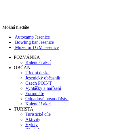
Možná hledáte
Autocamp Jesenice
Bowling bar Jesenice
Muzeum TGM Jesenice
POZVÁNKA
Kalendář akcí
OBČAN
Úřední deska
Jesenický občasník
Czech POINT
Vyhlášky a nařízení
Formuláře
Odpadové hospodářství
Kalendář akcí
TURISTA
Turistické cíle
Aktivity
Výlety