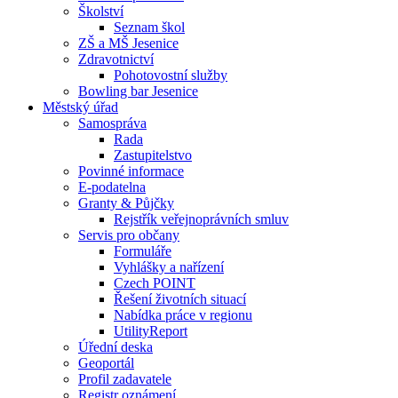
Školství
Seznam škol
ZŠ a MŠ Jesenice
Zdravotnictví
Pohotovostní služby
Bowling bar Jesenice
Městský úřad
Samospráva
Rada
Zastupitelstvo
Povinné informace
E-podatelna
Granty & Půjčky
Rejstřík veřejnoprávních smluv
Servis pro občany
Formuláře
Vyhlášky a nařízení
Czech POINT
Řešení životních situací
Nabídka práce v regionu
UtilityReport
Úřední deska
Geoportál
Profil zadavatele
Registr oznámení