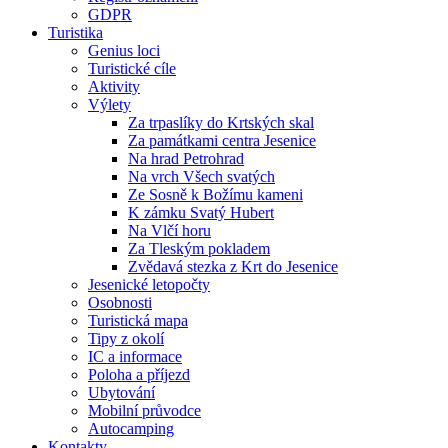
GDPR
Turistika
Genius loci
Turistické cíle
Aktivity
Výlety
Za trpaslíky do Krtských skal
Za památkami centra Jesenice
Na hrad Petrohrad
Na vrch Všech svatých
Ze Sosně k Božímu kameni
K zámku Svatý Hubert
Na Vlčí horu
Za Tleským pokladem
Zvědavá stezka z Krt do Jesenice
Jesenické letopočty
Osobnosti
Turistická mapa
Tipy z okolí
IC a informace
Poloha a příjezd
Ubytování
Mobilní průvodce
Autocamping
Kontakty