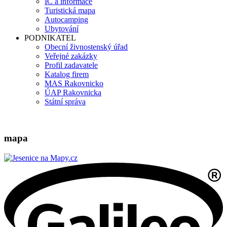
IC a informace
Turistická mapa
Autocamping
Ubytování
PODNIKATEL
Obecní živnostenský úřad
Veřejné zakázky
Profil zadavatele
Katalog firem
MAS Rakovnicko
ÚAP Rakovnicka
Státní správa
mapa