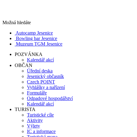
Možná hledáte
Autocamp Jesenice
Bowling bar Jesenice
Muzeum TGM Jesenice
POZVÁNKA
Kalendář akcí
OBČAN
Úřední deska
Jesenický občasník
Czech POINT
Vyhlášky a nařízení
Formuláře
Odpadové hospodářství
Kalendář akcí
TURISTA
Turistické cíle
Aktivity
Výlety
IC a informace
Turistická mapa