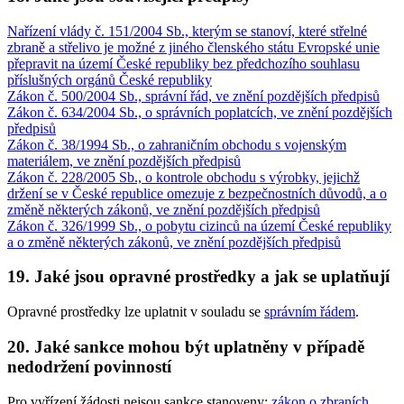
Nařízení vlády č. 151/2004 Sb., kterým se stanoví, které střelné
zbraně a střelivo je možné z jiného členského státu Evropské unie
přepravit na území České republiky bez předchozího souhlasu
příslušných orgánů České republiky
Zákon č. 500/2004 Sb., správní řád, ve znění pozdějších předpisů
Zákon č. 634/2004 Sb., o správních poplatcích, ve znění pozdějších
předpisů
Zákon č. 38/1994 Sb., o zahraničním obchodu s vojenským
materiálem, ve znění pozdějších předpisů
Zákon č. 228/2005 Sb., o kontrole obchodu s výrobky, jejichž
držení se v České republice omezuje z bezpečnostních důvodů, a o
změně některých zákonů, ve znění pozdějších předpisů
Zákon č. 326/1999 Sb., o pobytu cizinců na území České republiky
a o změně některých zákonů, ve znění pozdějších předpisů
19. Jaké jsou opravné prostředky a jak se uplatňují
Opravné prostředky lze uplatnit v souladu se
správním řádem
.
20. Jaké sankce mohou být uplatněny v případě
nedodržení povinností
Pro vyřízení žádosti nejsou sankce stanoveny;
zákon o zbraních