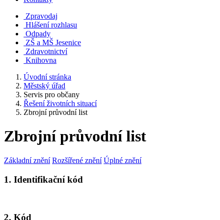
Zpravodaj
Hlášení rozhlasu
Odpady
ZŠ a MŠ Jesenice
Zdravotnictví
Knihovna
Úvodní stránka
Městský úřad
Servis pro občany
Řešení životních situací
Zbrojní průvodní list
Zbrojní průvodní list
Základní znění
Rozšířené znění
Úplné znění
1. Identifikační kód
2. Kód