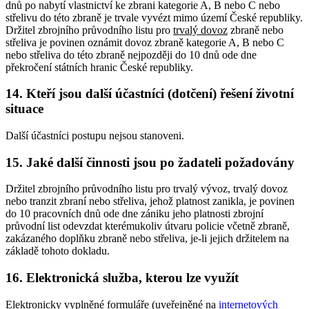
dnů po nabytí vlastnictví ke zbrani kategorie A, B nebo C nebo
střelivu do této zbraně je trvale vyvézt mimo území České republiky.
Držitel zbrojního průvodního listu pro
trvalý dovoz
zbraně nebo
střeliva je povinen oznámit dovoz zbraně kategorie A, B nebo C
nebo střeliva do této zbraně nejpozději do 10 dnů ode dne
překročení státních hranic České republiky.
14. Kteří jsou další účastníci (dotčení) řešení životní
situace
Další účastníci postupu nejsou stanoveni.
15. Jaké další činnosti jsou po žadateli požadovány
Držitel zbrojního průvodního listu pro trvalý vývoz, trvalý dovoz
nebo tranzit zbraní nebo střeliva, jehož platnost zanikla, je povinen
do 10 pracovních dnů ode dne zániku jeho platnosti zbrojní
průvodní list odevzdat kterémukoliv útvaru policie včetně zbraně,
zakázaného doplňku zbraně nebo střeliva, je-li jejich držitelem na
základě tohoto dokladu.
16. Elektronická služba, kterou lze využít
Elektronicky vyplněné formuláře (uveřejněné na
internetových