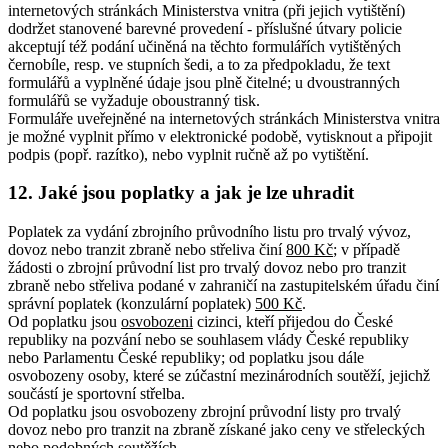
internetových stránkách Ministerstva vnitra (při jejich vytištění)
dodržet stanovené barevné provedení - příslušné útvary policie
akceptují též podání učiněná na těchto formulářích vytištěných
černobíle, resp. ve stupních šedi, a to za předpokladu, že text
formulářů a vyplněné údaje jsou plně čitelné; u dvoustranných
formulářů se vyžaduje oboustranný tisk.
Formuláře uveřejněné na internetových stránkách Ministerstva vnitra
je možné vyplnit přímo v elektronické podobě, vytisknout a připojit
podpis (popř. razítko), nebo vyplnit ručně až po vytištění.
12. Jaké jsou poplatky a jak je lze uhradit
Poplatek za vydání zbrojního průvodního listu pro trvalý vývoz,
dovoz nebo tranzit zbraně nebo střeliva činí
800 Kč
; v případě
žádosti o zbrojní průvodní list pro trvalý dovoz nebo pro tranzit
zbraně nebo střeliva podané v zahraničí na zastupitelském úřadu činí
správní poplatek (konzulární poplatek)
500 Kč
.
Od poplatku jsou
osvobozeni
cizinci, kteří přijedou do České
republiky na pozvání nebo se souhlasem vlády České republiky
nebo Parlamentu České republiky; od poplatku jsou dále
osvobozeny osoby, které se zúčastní mezinárodních soutěží, jejichž
součástí je sportovní střelba.
Od poplatku jsou osvobozeny zbrojní průvodní listy pro trvalý
dovoz nebo pro tranzit na zbraně získané jako ceny ve střeleckých
nebo podobných soutěžích.