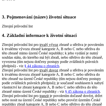
3. Pojmenování (název) životní situace
Zbrojní průvodní list
4. Základní informace k životní situaci
Zbrojní průvodní list pro
trvalý vývoz
zbraně a střeliva je povolením
k trvalému vývozu zbraně kategorie A, B nebo C nebo střeliva do
této zbraně mimo území České republiky; k jeho vydání je nutný
souhlas státu, do kterého má být zbraň, nebo střelivo do této zbraně,
vyvezena (tím nejsou dotčeny postupy podle zvláštních právních
předpisů) - viz
§ 44 zákona o zbraních
.
Zbrojní průvodní list pro
trvalý dovoz
zbraně a střeliva je povolením
k trvalému dovozu zbraně kategorie A, B nebo C nebo střeliva do
této zbraně na území České republiky (tím nejsou dotčeny postupy
podle zvláštních právních předpisů); je současně souhlasem k nabytí
vlastnictví ke zbrani kategorie A, B nebo C nebo střeliva do této
zbraně mimo území České republiky - viz
§ 45 zákona o zbraních
.
Zbrojní průvodní list pro
tranzit
je povolením dočasně dovézt, držet
nebo nosit na území České republiky nebo provézt územím České
republiky zbraň kategorie A, B nebo C nebo střelivo do této zbraně