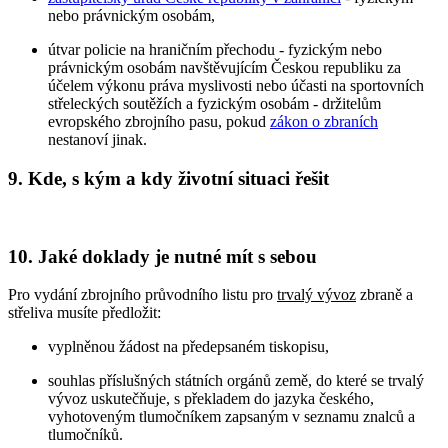
nebo právnickým osobám,
útvar policie na hraničním přechodu - fyzickým nebo
právnickým osobám navštěvujícím Českou republiku za
účelem výkonu práva myslivosti nebo účasti na sportovních
střeleckých soutěžích a fyzickým osobám - držitelům
evropského zbrojního pasu, pokud
zákon o zbraních
nestanoví jinak.
9. Kde, s kým a kdy životní situaci řešit
10. Jaké doklady je nutné mít s sebou
Pro vydání zbrojního průvodního listu pro
trvalý vývoz
zbraně a
střeliva musíte předložit:
vyplněnou žádost na předepsaném tiskopisu,
souhlas příslušných státních orgánů země, do které se trvalý
vývoz uskutečňuje, s překladem do jazyka českého,
vyhotoveným tlumočníkem zapsaným v seznamu znalců a
tlumočníků.