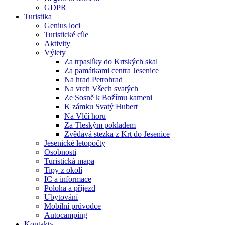
GDPR
Turistika
Genius loci
Turistické cíle
Aktivity
Výlety
Za trpaslíky do Krtských skal
Za památkami centra Jesenice
Na hrad Petrohrad
Na vrch Všech svatých
Ze Sosně k Božímu kameni
K zámku Svatý Hubert
Na Vlčí horu
Za Tleským pokladem
Zvědavá stezka z Krt do Jesenice
Jesenické letopočty
Osobnosti
Turistická mapa
Tipy z okolí
IC a informace
Poloha a příjezd
Ubytování
Mobilní průvodce
Autocamping
Kontakty