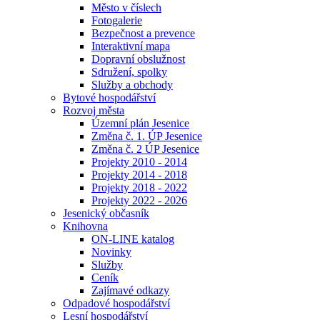
Město v číslech
Fotogalerie
Bezpečnost a prevence
Interaktivní mapa
Dopravní obslužnost
Sdružení, spolky
Služby a obchody
Bytové hospodářství
Rozvoj města
Územní plán Jesenice
Změna č. 1. ÚP Jesenice
Změna č. 2 ÚP Jesenice
Projekty 2010 - 2014
Projekty 2014 - 2018
Projekty 2018 - 2022
Projekty 2022 - 2026
Jesenický občasník
Knihovna
ON-LINE katalog
Novinky
Služby
Ceník
Zajímavé odkazy
Odpadové hospodářství
Lesní hospodářství