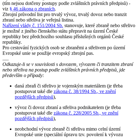
(tím nejsou dotčeny postupy podle zvláštních právních předpisů) -
viz
§ 46 zákona o zbraních
.
Zbrojní průvodní list pro trvalý vývoz, trvalý dovoz nebo tranzit
zbraní nebo střeliva je veřejná listina.
Nařízení vlády č. 151/2004 Sb.
stanovuje, které zbraně nebo střelivo
je možné z jiného členského státu přepravit na území České
republiky bez předchozího souhlasu příslušných orgánů České
republiky.
Pro cestování fyzických osob se zbraněmi a střelivem po území
Evropské unie se použije evropský zbrojní pas.
.....
Odkazuje-li se v souvislosti s dovozem, vývozem či tranzitem zbraní
nebo střeliva na postup podle zvláštních právních předpisů, jde
především o případy:
daná zbraň či střelivo je vojenským materiálem (je třeba
postupovat také dle
zákona č. 38/1994 Sb., ve znění
pozdějších předpisů
),
vývoz či dovoz zbraní a střeliva podnikatelem (je třeba
postupovat také dle
zákona č. 228/2005 Sb., ve znění
pozdějších předpisů
),
neobchodní vývoz zbraně či střeliva mimo celní území
Evropské unie (speciální úpravu tzv. povolení k vývozu