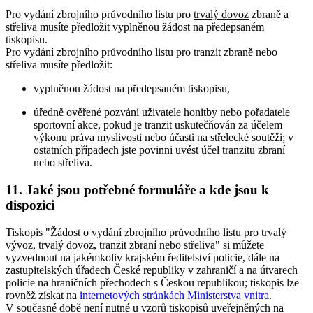
Pro vydání zbrojního průvodního listu pro
trvalý dovoz
zbraně a
střeliva musíte předložit vyplněnou žádost na předepsaném
tiskopisu.
Pro vydání zbrojního průvodního listu pro
tranzit
zbraně nebo
střeliva musíte předložit:
vyplněnou žádost na předepsaném tiskopisu,
úředně ověřené pozvání uživatele honitby nebo pořadatele
sportovní akce, pokud je tranzit uskutečňován za účelem
výkonu práva myslivosti nebo účasti na střelecké soutěži; v
ostatních případech jste povinni uvést účel tranzitu zbraní
nebo střeliva.
11. Jaké jsou potřebné formuláře a kde jsou k
dispozici
Tiskopis "Žádost o vydání zbrojního průvodního listu pro trvalý
vývoz, trvalý dovoz, tranzit zbraní nebo střeliva" si můžete
vyzvednout na jakémkoliv krajském ředitelství policie, dále na
zastupitelských úřadech České republiky v zahraničí a na útvarech
policie na hraničních přechodech s Českou republikou; tiskopis lze
rovněž získat na
internetových stránkách Ministerstva vnitra
.
V současné době není nutné u vzorů tiskopisů uveřejněných na