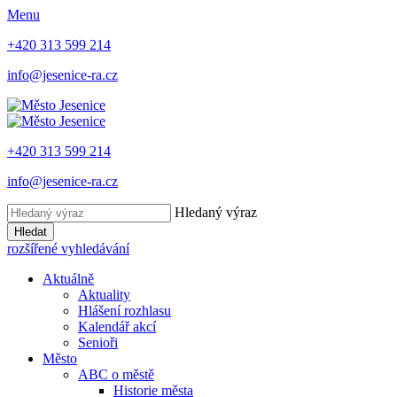
Menu
+420 313 599 214
info@jesenice-ra.cz
+420 313 599 214
info@jesenice-ra.cz
Hledaný výraz
Hledat
rozšířené vyhledávání
Aktuálně
Aktuality
Hlášení rozhlasu
Kalendář akcí
Senioři
Město
ABC o městě
Historie města