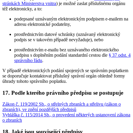
stránkách Ministerstva vnitra
) je možné zaslat příslušnému orgánu
též elektronicky, a to:
podepsané uznávaným elektronickým podpisem e-mailem na
adresu elektronické podatelny,
prostřednictvím datové schránky (uznávaný elektronický
podpis se v takovém případě nevyžaduje), nebo
prostřednictvím e-mailu bez uznávaného elektronického
podpisu s doplněním podání standardní cestou dle
§ 37 odst. 4
správního řádu
.
V případě elektronických podání spojených se správním poplatkem
se doporučuje kontaktovat příslušný správní orgán ohledně formy
úhrady tohoto správního poplatku.
17. Podle kterého právního předpisu se postupuje
Zákon č. 119/2002 Sb., o střelných zbraních a střelivu (zákon o
zbraních), ve znění pozdějších předpisů
Vyhláška č. 115/2014 Sb., o provedení některých ustanovení zákona
o zbraních
18. Jaké jsou související předpisy