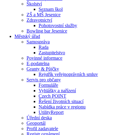
Školství
Seznam škol
ZŠ a MŠ Jesenice
Zdravotnictví
Pohotovostní služby
Bowling bar Jesenice
Městský úřad
Samospráva
Rada
Zastupitelstvo
Povinné informace
E-podatelna
Granty & Půjčky
Rejstřík veřejnoprávních smluv
Servis pro občany
Formuláře
Vyhlášky a nařízení
Czech POINT
Řešení životních situací
Nabídka práce v regionu
UtilityReport
Úřední deska
Geoportál
Profil zadavatele
Registr oznámení