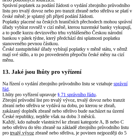
Správní poplatek za podání žádosti o vydání zbrojního průvodního
listu pro trvalý dovoz nebo pro tranzit zbraně nebo střeliva se platí v
české měně; je splatný při přijetí podání žádosti.
Poplatky placené na českých hraničních přechodech mohou správní
úřady vybírat rovněž v cizí měně, kterou tuzemské banky vykupují,
a to podle kurzu devizového trhu vyhlášeného Českou národní
bankou v pátek týdne, který předchází dni splatnosti poplatku
stanoveného pevnou částkou.
České zastupitelské úřady vybírají poplatky v měně státu, v němž
mají své sídlo, a to po provedeném přepočtu české měny na cizí
měnu.
13. Jaké jsou lhůty pro vyřízení
Na řízení o vydání zbrojního průvodního listu se vztahuje
správní
řád
.
Lhůty pro vyřízení upravuje
§ 71 správního řádu
.
Zbrojní průvodní list pro trvalý vývoz, trvalý dovoz nebo tranzit
zbraní nebo střeliva se vydává na dobu, po kterou se zbraň,
zakázaný doplněk zbraně nebo střelivo bude nacházet na území
České republiky, nejdéle však na dobu 3 měsíců.
Každý, kdo nabude vlastnictví ke zbrani kategorie A, B nebo C
nebo střelivu do této zbraně na základě zbrojního průvodního listu
pro
trvalý vývoz
zbraně nebo střeliva, je povinen nejpozději do 5