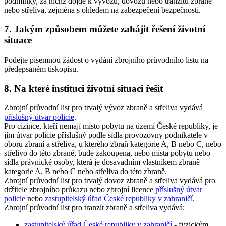
podmínky, za nichž dojde k vývozu, dovozu nebo tranzitu zbraně
nebo střeliva, zejména s ohledem na zabezpečení bezpečnosti.
7. Jakým způsobem můžete zahájit řešení životní
situace
Podejte písemnou žádost o vydání zbrojního průvodního listu na
předepsaném tiskopisu.
8. Na které instituci životní situaci řešit
Zbrojní průvodní list pro
trvalý vývoz
zbraně a střeliva vydává
příslušný útvar policie
.
Pro cizince, kteří nemají místo pobytu na území České republiky, je
jím útvar policie příslušný podle sídla provozovny podnikatele v
oboru zbraní a střeliva, u kterého zbraň kategorie A, B nebo C, nebo
střelivo do této zbraně, bude zakoupena, nebo místa pobytu nebo
sídla právnické osoby, která je dosavadním vlastníkem zbraně
kategorie A, B nebo C nebo střeliva do této zbraně.
Zbrojní průvodní list pro
trvalý dovoz
zbraně a střeliva vydává pro
držitele zbrojního průkazu nebo zbrojní licence
příslušný útvar
policie
nebo
zastupitelský úřad České republiky v zahraničí
.
Zbrojní průvodní list pro
tranzit
zbraně a střeliva vydává:
zastupitelský úřad České republiky v zahraničí
- fyzickým