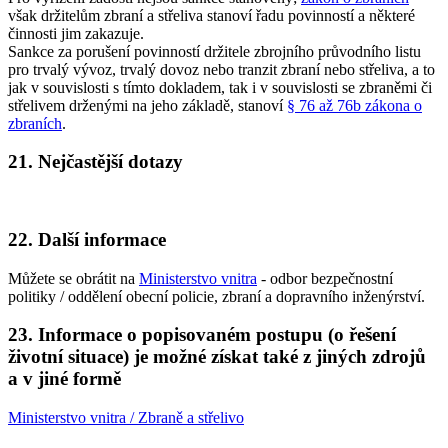
však držitelům zbraní a střeliva stanoví řadu povinností a některé
činnosti jim zakazuje.
Sankce za porušení povinností držitele zbrojního průvodního listu
pro trvalý vývoz, trvalý dovoz nebo tranzit zbraní nebo střeliva, a to
jak v souvislosti s tímto dokladem, tak i v souvislosti se zbraněmi či
střelivem drženými na jeho základě, stanoví
§ 76 až 76b zákona o
zbraních
.
21. Nejčastější dotazy
22. Další informace
Můžete se obrátit na
Ministerstvo vnitra
- odbor bezpečnostní
politiky / oddělení obecní policie, zbraní a dopravního inženýrství.
23. Informace o popisovaném postupu (o řešení
životní situace) je možné získat také z jiných zdrojů
a v jiné formě
Ministerstvo vnitra / Zbraně a střelivo