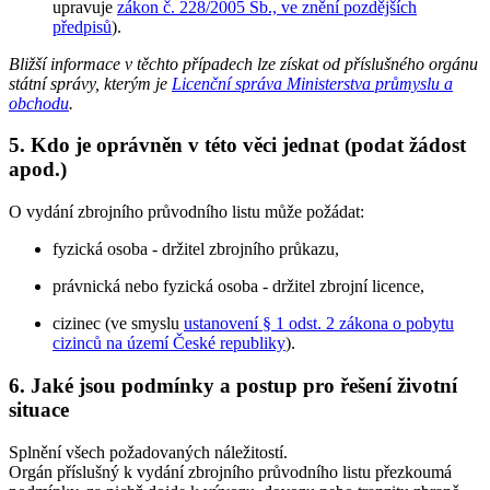
upravuje
zákon č. 228/2005 Sb., ve znění pozdějších
předpisů
).
Bližší informace v těchto případech lze získat od příslušného orgánu
státní správy, kterým je
Licenční správa Ministerstva průmyslu a
obchodu
.
5. Kdo je oprávněn v této věci jednat (podat žádost
apod.)
O vydání zbrojního průvodního listu může požádat:
fyzická osoba - držitel zbrojního průkazu,
právnická nebo fyzická osoba - držitel zbrojní licence,
cizinec (ve smyslu
ustanovení § 1 odst. 2 zákona o pobytu
cizinců na území České republiky
).
6. Jaké jsou podmínky a postup pro řešení životní
situace
Splnění všech požadovaných náležitostí.
Orgán příslušný k vydání zbrojního průvodního listu přezkoumá