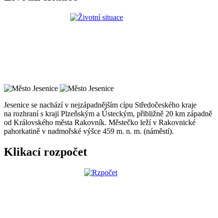
Jesenice se nachází v nejzápadnějším cípu Středočeského kraje
na rozhraní s kraji Plzeňským a Ústeckým, přibližně 20 km západně
od Královského města Rakovník. Městečko leží v Rakovnické
pahorkatině v nadmořské výšce 459 m. n. m. (náměstí).
Klikací rozpočet