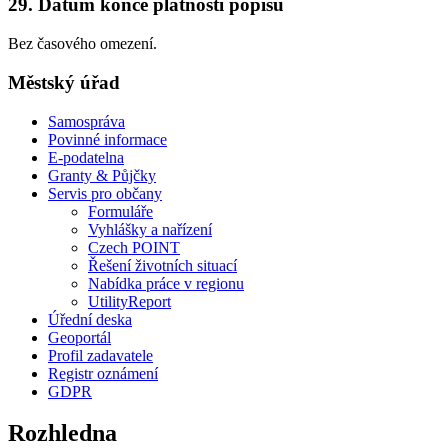
29. Datum konce platnosti popisu
Bez časového omezení.
Městský úřad
Samospráva
Povinné informace
E-podatelna
Granty & Půjčky
Servis pro občany
Formuláře
Vyhlášky a nařízení
Czech POINT
Řešení životních situací
Nabídka práce v regionu
UtilityReport
Úřední deska
Geoportál
Profil zadavatele
Registr oznámení
GDPR
Rozhledna