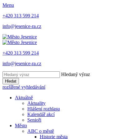
Menu
+420 313 599 214
info@jesenice-ra.cz
+420 313 599 214
info@jesenice-ra.cz
Hledaný výraz
Hledat
rozšířené vyhledávání
Aktuálně
Aktuality
Hlášení rozhlasu
Kalendář akcí
Senioři
Město
ABC o městě
Historie města