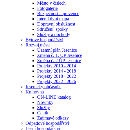
Město v číslech
Fotogalerie
Bezpečnost a prevence
Interaktivní mapa
Dopravní obslužnost
Sdružení, spolky
Služby a obchody
Bytové hospodářství
Rozvoj města
Územní plán Jesenice
Změna č. 1. ÚP Jesenice
Změna č. 2 ÚP Jesenice
Projekty 2010 - 2014
Projekty 2014 - 2018
Projekty 2018 - 2022
Projekty 2022 - 2026
Jesenický občasník
Knihovna
ON-LINE katalog
Novinky
Služby
Ceník
Zajímavé odkazy
Odpadové hospodářství
Lesní hospodářství