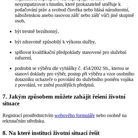
nesympatizovat s hnutím, které prokazatelně směřuje k
potlačování práv a svobod člověka nebo hlásá národnostní,
náboženskou anebo rasovou zášť nebo zášť vůči jiné skupině
osob,
být trestně bezúhonný,
být zdravotně způsobilý k výkonu služby,
splňovat kvalifikační předpoklady stanovené pro služební
zařazení,
podrobit se výběru dle vyhlášky č. 454/2002 Sb., kterou se
stanoví doklady pro výběr, postup při výběru a vzor osobního
dotazníku uchazeče o povolání do služebního poměru vojáka
z povolání, ve znění pozdějších předpisů.
7. Jakým způsobem můžete zahájit řešení životní
situace
Registrací prostřednictvím
webového formuláře
nebo osobně na
rekrutačním středisku.
8. Na které instituci životní situaci řešit