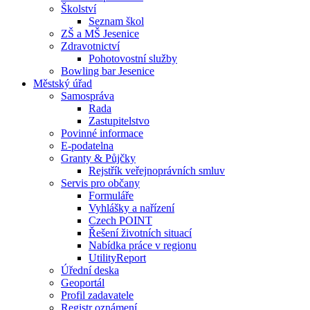
Školství
Seznam škol
ZŠ a MŠ Jesenice
Zdravotnictví
Pohotovostní služby
Bowling bar Jesenice
Městský úřad
Samospráva
Rada
Zastupitelstvo
Povinné informace
E-podatelna
Granty & Půjčky
Rejstřík veřejnoprávních smluv
Servis pro občany
Formuláře
Vyhlášky a nařízení
Czech POINT
Řešení životních situací
Nabídka práce v regionu
UtilityReport
Úřední deska
Geoportál
Profil zadavatele
Registr oznámení