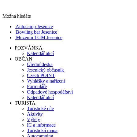
Možná hledáte
Autocamp Jesenice
Bowling bar Jesenice
Muzeum TGM Jesenice
POZVÁNKA
Kalendář akcí
OBČAN
Úřední deska
Jesenický občasník
Czech POINT
Vyhlášky a nařízení
Formuláře
Odpadové hospodářství
Kalendář akcí
TURISTA
Turistické cíle
Aktivity
Výlety
IC a informace
Turistická mapa
Autocamping