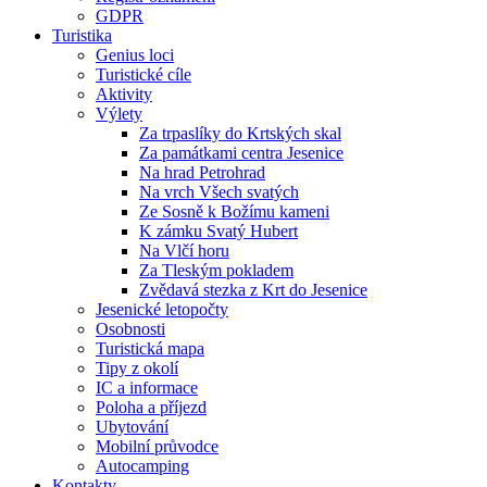
GDPR
Turistika
Genius loci
Turistické cíle
Aktivity
Výlety
Za trpaslíky do Krtských skal
Za památkami centra Jesenice
Na hrad Petrohrad
Na vrch Všech svatých
Ze Sosně k Božímu kameni
K zámku Svatý Hubert
Na Vlčí horu
Za Tleským pokladem
Zvědavá stezka z Krt do Jesenice
Jesenické letopočty
Osobnosti
Turistická mapa
Tipy z okolí
IC a informace
Poloha a příjezd
Ubytování
Mobilní průvodce
Autocamping
Kontakty