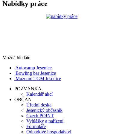
Nabídky práce
Možná hledáte
Autocamp Jesenice
Bowling bar Jesenice
Muzeum TGM Jesenice
POZVÁNKA
Kalendář akcí
OBČAN
Úřední deska
Jesenický občasník
Czech POINT
Vyhlášky a nařízení
Formuláře
Odpadové hospodářství