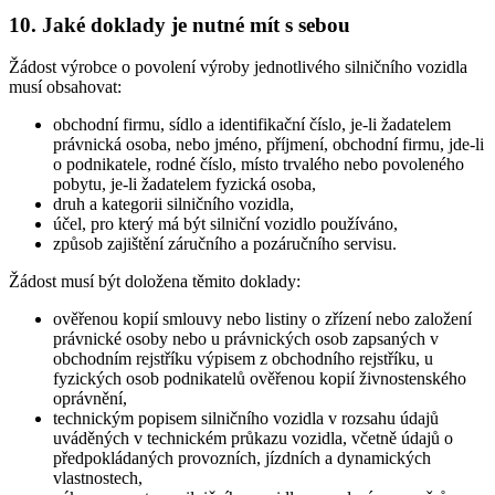
10. Jaké doklady je nutné mít s sebou
Žádost výrobce o povolení výroby jednotlivého silničního vozidla
musí obsahovat:
obchodní firmu, sídlo a identifikační číslo, je-li žadatelem
právnická osoba, nebo jméno, příjmení, obchodní firmu, jde-li
o podnikatele, rodné číslo, místo trvalého nebo povoleného
pobytu, je-li žadatelem fyzická osoba,
druh a kategorii silničního vozidla,
účel, pro který má být silniční vozidlo používáno,
způsob zajištění záručního a pozáručního servisu.
Žádost musí být doložena těmito doklady:
ověřenou kopií smlouvy nebo listiny o zřízení nebo založení
právnické osoby nebo u právnických osob zapsaných v
obchodním rejstříku výpisem z obchodního rejstříku, u
fyzických osob podnikatelů ověřenou kopií živnostenského
oprávnění,
technickým popisem silničního vozidla v rozsahu údajů
uváděných v technickém průkazu vozidla, včetně údajů o
předpokládaných provozních, jízdních a dynamických
vlastnostech,