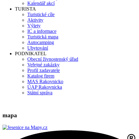
Kalendář akcí
TURISTA
Turistické cíle
Aktivity
Výlety
IC a informace
Turistická mapa
Autocamping
Ubytování
PODNIKATEL
Obecní živnostenský úřad
Veřejné zakázky
Profil zadavatele
Katalog firem
MAS Rakovnicko
ÚAP Rakovnicka
Státní správa
mapa