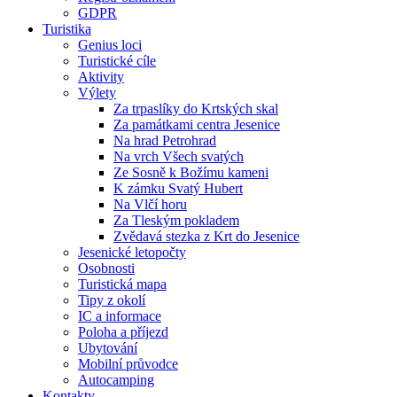
GDPR
Turistika
Genius loci
Turistické cíle
Aktivity
Výlety
Za trpaslíky do Krtských skal
Za památkami centra Jesenice
Na hrad Petrohrad
Na vrch Všech svatých
Ze Sosně k Božímu kameni
K zámku Svatý Hubert
Na Vlčí horu
Za Tleským pokladem
Zvědavá stezka z Krt do Jesenice
Jesenické letopočty
Osobnosti
Turistická mapa
Tipy z okolí
IC a informace
Poloha a příjezd
Ubytování
Mobilní průvodce
Autocamping
Kontakty