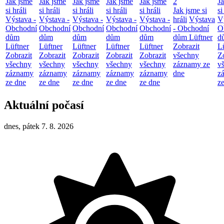
Jak jsme
Jak jsme
Jak jsme
Jak jsme
Jak jsme
2
J
si hráli
si hráli
si hráli
si hráli
si hráli
Jak jsme si
si
Výstava -
Výstava -
Výstava -
Výstava -
Výstava -
hráli
Výstava
V
Obchodní
Obchodní
Obchodní
Obchodní
Obchodní
- Obchodní
O
dům
dům
dům
dům
dům
dům Lüftner
d
Lüftner
Lüftner
Lüftner
Lüftner
Lüftner
Zobrazit
L
Zobrazit
Zobrazit
Zobrazit
Zobrazit
Zobrazit
všechny
Z
všechny
všechny
všechny
všechny
všechny
záznamy ze
v
záznamy
záznamy
záznamy
záznamy
záznamy
dne
z
ze dne
ze dne
ze dne
ze dne
ze dne
z
Aktuální počasí
dnes, pátek 7. 8. 2026