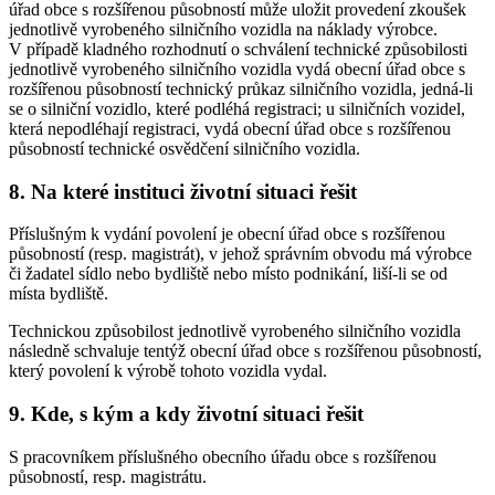
úřad obce s rozšířenou působností může uložit provedení zkoušek
jednotlivě vyrobeného silničního vozidla na náklady výrobce.
V případě kladného rozhodnutí o schválení technické způsobilosti
jednotlivě vyrobeného silničního vozidla vydá obecní úřad obce s
rozšířenou působností technický průkaz silničního vozidla, jedná-li
se o silniční vozidlo, které podléhá registraci; u silničních vozidel,
která nepodléhají registraci, vydá obecní úřad obce s rozšířenou
působností technické osvědčení silničního vozidla.
8. Na které instituci životní situaci řešit
Příslušným k vydání povolení je obecní úřad obce s rozšířenou
působností (resp. magistrát), v jehož správním obvodu má výrobce
či žadatel sídlo nebo bydliště nebo místo podnikání, liší-li se od
místa bydliště.
Technickou způsobilost jednotlivě vyrobeného silničního vozidla
následně schvaluje tentýž obecní úřad obce s rozšířenou působností,
který povolení k výrobě tohoto vozidla vydal.
9. Kde, s kým a kdy životní situaci řešit
S pracovníkem příslušného obecního úřadu obce s rozšířenou
působností, resp. magistrátu.