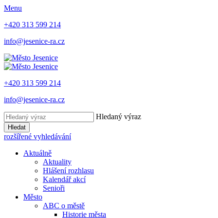
Menu
+420 313 599 214
info@jesenice-ra.cz
+420 313 599 214
info@jesenice-ra.cz
Hledaný výraz
Hledat
rozšířené vyhledávání
Aktuálně
Aktuality
Hlášení rozhlasu
Kalendář akcí
Senioři
Město
ABC o městě
Historie města