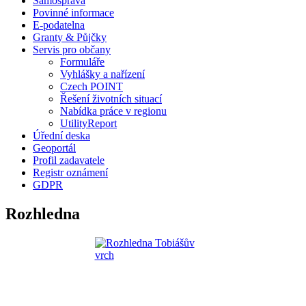
Samospráva
Povinné informace
E-podatelna
Granty & Půjčky
Servis pro občany
Formuláře
Vyhlášky a nařízení
Czech POINT
Řešení životních situací
Nabídka práce v regionu
UtilityReport
Úřední deska
Geoportál
Profil zadavatele
Registr oznámení
GDPR
Rozhledna