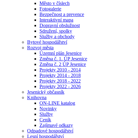
Město v číslech
Fotogalerie
Bezpečnost a prevence
Interaktivní mapa
Dopravní obslužnost
Sdružení, spolky
Služby a obchody
Bytové hospodářství
Rozvoj města
Územní plán Jesenice
Změna č. 1. ÚP Jesenice
Změna č. 2 ÚP Jesenice
Projekty 2010 - 2014
Projekty 2014 - 2018
Projekty 2018 - 2022
Projekty 2022 - 2026
Jesenický občasník
Knihovna
ON-LINE katalog
Novinky
Služby
Ceník
Zajímavé odkazy
Odpadové hospodářství
Lesní hospodářství