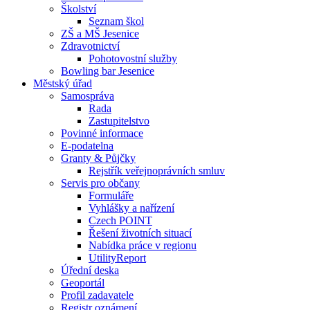
Školství
Seznam škol
ZŠ a MŠ Jesenice
Zdravotnictví
Pohotovostní služby
Bowling bar Jesenice
Městský úřad
Samospráva
Rada
Zastupitelstvo
Povinné informace
E-podatelna
Granty & Půjčky
Rejstřík veřejnoprávních smluv
Servis pro občany
Formuláře
Vyhlášky a nařízení
Czech POINT
Řešení životních situací
Nabídka práce v regionu
UtilityReport
Úřední deska
Geoportál
Profil zadavatele
Registr oznámení