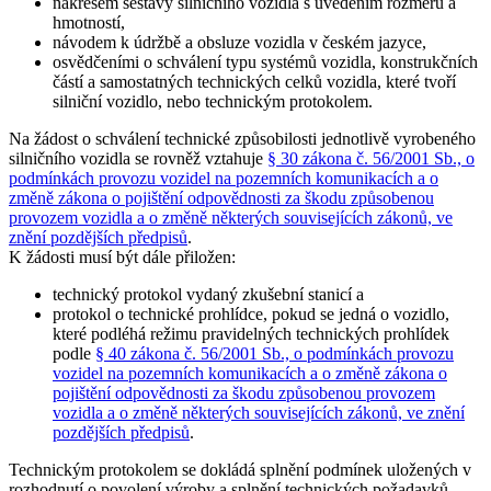
nákresem sestavy silničního vozidla s uvedením rozměrů a
hmotností,
návodem k údržbě a obsluze vozidla v českém jazyce,
osvědčeními o schválení typu systémů vozidla, konstrukčních
částí a samostatných technických celků vozidla, které tvoří
silniční vozidlo, nebo technickým protokolem.
Na žádost o schválení technické způsobilosti jednotlivě vyrobeného
silničního vozidla se rovněž vztahuje
§ 30 zákona č. 56/2001 Sb., o
podmínkách provozu vozidel na pozemních komunikacích a o
změně zákona o pojištění odpovědnosti za škodu způsobenou
provozem vozidla a o změně některých souvisejících zákonů, ve
znění pozdějších předpisů
.
K žádosti musí být dále přiložen:
technický protokol vydaný zkušební stanicí a
protokol o technické prohlídce, pokud se jedná o vozidlo,
které podléhá režimu pravidelných technických prohlídek
podle
§ 40 zákona č. 56/2001 Sb., o podmínkách provozu
vozidel na pozemních komunikacích a o změně zákona o
pojištění odpovědnosti za škodu způsobenou provozem
vozidla a o změně některých souvisejících zákonů, ve znění
pozdějších předpisů
.
Technickým protokolem se dokládá splnění podmínek uložených v
rozhodnutí o povolení výroby a splnění technických požadavků