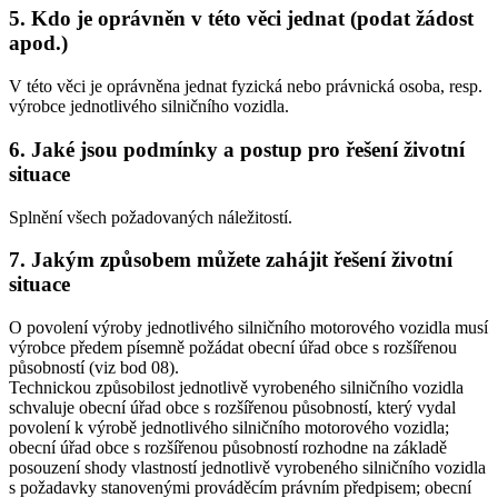
5. Kdo je oprávněn v této věci jednat (podat žádost
apod.)
V této věci je oprávněna jednat fyzická nebo právnická osoba, resp.
výrobce jednotlivého silničního vozidla.
6. Jaké jsou podmínky a postup pro řešení životní
situace
Splnění všech požadovaných náležitostí.
7. Jakým způsobem můžete zahájit řešení životní
situace
O povolení výroby jednotlivého silničního motorového vozidla musí
výrobce předem písemně požádat obecní úřad obce s rozšířenou
působností (viz bod 08).
Technickou způsobilost jednotlivě vyrobeného silničního vozidla
schvaluje obecní úřad obce s rozšířenou působností, který vydal
povolení k výrobě jednotlivého silničního motorového vozidla;
obecní úřad obce s rozšířenou působností rozhodne na základě
posouzení shody vlastností jednotlivě vyrobeného silničního vozidla
s požadavky stanovenými prováděcím právním předpisem; obecní