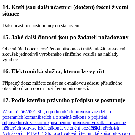
14. Kteří jsou další účastníci (dotčení) řešení životní
situace
Další účastníci postupu nejsou stanoveni.
15. Jaké další činnosti jsou po žadateli požadovány
Obecní úřad obce s rozšířenou působností může uložit provedení
zkoušek jednotlivě vyrobeného silničního vozidla na náklady
výrobce.
16. Elektronická služba, kterou lze využít
Případný dotaz můžete zaslat na e-mailovou adresu příslušného
obecního úřadu obce s rozšířenou působností.
17. Podle kterého právního předpisu se postupuje
Zákon č. 56/2001 Sb., o podmínkách provozu vozidel na
pozemních komunikacích a o změně zákona o pojištění
odpovědnosti za škodu způsobenou provozem vozidla a o změně
některých souvisejících zákonů, ve znění pozdějších předpisů
Vyhláška č. 341/2014 Sb., o schvalování technické způsobilosti a o