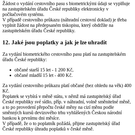
Žádost o vydání cestovního pasu s biometrickými údaji se vyplňuje
na zastupitelském úřadu České republiky elektronicky v
počítačovém systému.
V případě cestovního průkazu (náhradní cestovní doklad) je třeba
vyplnit žádost na předepsaném tiskopisu, který obdržíte na
zastupitelském úřadu České republiky.
12. Jaké jsou poplatky a jak je lze uhradit
Za vydání biometrického cestovního pasu platí na zastupitelském
úřadu České republiky:
občané starší 15 let - 1 200 Kč,
občané mladší 15 let - 400 Kč.
Za vydání cestovního průkazu platí občané (bez ohledu na věk) 400
Kč.
Poplatek se vybírá v měně státu, v němž má zastupitelský úřad
České republiky své sídlo, příp. v náhradní, volně směnitelné měně,
a to po provedení přepočtu české měny na cizí měnu podle
směnných kursů devizového trhu vyhlášených Českou národní
bankou k prvnímu dni měsíce.
V případě, že o to poplatník požádá, přijme zastupitelský úřad
České republiky úhradu poplatků v české měně.