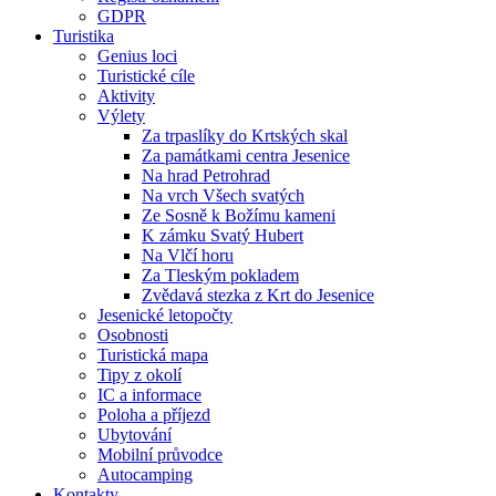
GDPR
Turistika
Genius loci
Turistické cíle
Aktivity
Výlety
Za trpaslíky do Krtských skal
Za památkami centra Jesenice
Na hrad Petrohrad
Na vrch Všech svatých
Ze Sosně k Božímu kameni
K zámku Svatý Hubert
Na Vlčí horu
Za Tleským pokladem
Zvědavá stezka z Krt do Jesenice
Jesenické letopočty
Osobnosti
Turistická mapa
Tipy z okolí
IC a informace
Poloha a příjezd
Ubytování
Mobilní průvodce
Autocamping
Kontakty