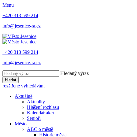
Menu
+420 313 599 214
info@jesenice-ra.cz
+420 313 599 214
info@jesenice-ra.cz
Hledaný výraz
Hledat
rozšířené vyhledávání
Aktuálně
Aktuality
Hlášení rozhlasu
Kalendář akcí
Senioři
Město
ABC o městě
Historie města