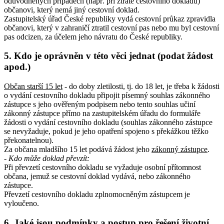
odůvodněných případech (např. při ztrátě cestovního dokladu)
občanovi, který nemá jiný cestovní doklad.
Zastupitelský úřad České republiky vydá cestovní průkaz zpravidla
občanovi, který v zahraničí ztratil cestovní pas nebo mu byl cestovní
pas odcizen, za účelem jeho návratu do České republiky.
5. Kdo je oprávněn v této věci jednat (podat žádost
apod.)
Občan starší 15 let
- do doby zletilosti, tj. do 18 let, je třeba k žádosti
o vydání cestovního dokladu připojit písemný souhlas zákonného
zástupce s jeho ověřeným podpisem nebo tento souhlas učiní
zákonný zástupce přímo na zastupitelském úřadu do formuláře
žádosti o vydání cestovního dokladu (souhlas zákonného zástupce
se nevyžaduje, pokud je jeho opatření spojeno s překážkou těžko
překonatelnou).
Za občana mladšího 15 let podává žádost jeho
zákonný zástupce
.
- Kdo může doklad převzít:
Při převzetí cestovního dokladu se vyžaduje osobní přítomnost
občana, jemuž se cestovní doklad vydává, nebo zákonného
zástupce.
Převzetí cestovního dokladu zplnomocněným zástupcem je
vyloučeno.
6. Jaké jsou podmínky a postup pro řešení životní