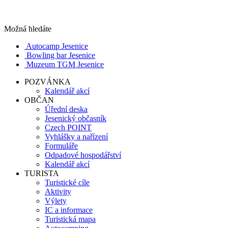
Možná hledáte
Autocamp Jesenice
Bowling bar Jesenice
Muzeum TGM Jesenice
POZVÁNKA
Kalendář akcí
OBČAN
Úřední deska
Jesenický občasník
Czech POINT
Vyhlášky a nařízení
Formuláře
Odpadové hospodářství
Kalendář akcí
TURISTA
Turistické cíle
Aktivity
Výlety
IC a informace
Turistická mapa