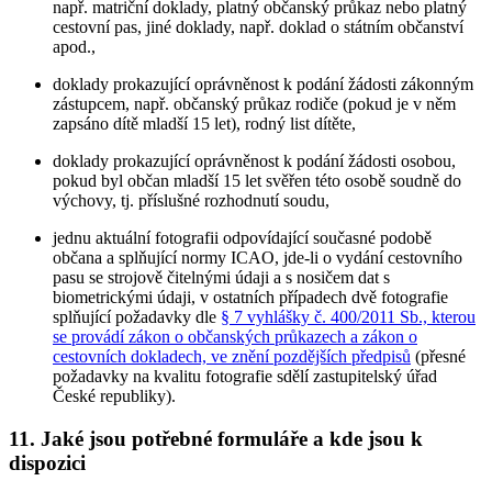
např. matriční doklady, platný občanský průkaz nebo platný
cestovní pas, jiné doklady, např. doklad o státním občanství
apod.,
doklady prokazující oprávněnost k podání žádosti zákonným
zástupcem, např. občanský průkaz rodiče (pokud je v něm
zapsáno dítě mladší 15 let), rodný list dítěte,
doklady prokazující oprávněnost k podání žádosti osobou,
pokud byl občan mladší 15 let svěřen této osobě soudně do
výchovy, tj. příslušné rozhodnutí soudu,
jednu aktuální fotografii odpovídající současné podobě
občana a splňující normy ICAO, jde-li o vydání cestovního
pasu se strojově čitelnými údaji a s nosičem dat s
biometrickými údaji, v ostatních případech dvě fotografie
splňující požadavky dle
§ 7 vyhlášky č. 400/2011 Sb., kterou
se provádí zákon o občanských průkazech a zákon o
cestovních dokladech, ve znění pozdějších předpisů
(přesné
požadavky na kvalitu fotografie sdělí zastupitelský úřad
České republiky).
11. Jaké jsou potřebné formuláře a kde jsou k
dispozici