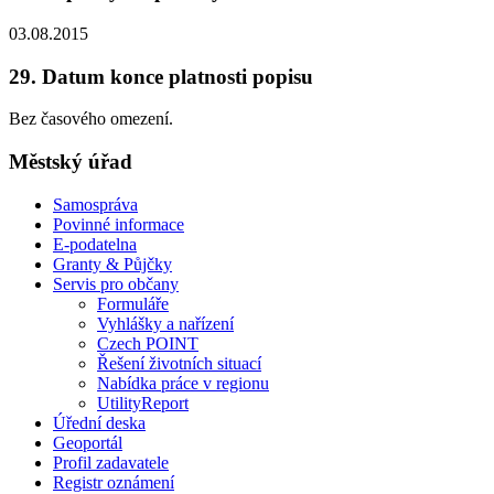
03.08.2015
29. Datum konce platnosti popisu
Bez časového omezení.
Městský úřad
Samospráva
Povinné informace
E-podatelna
Granty & Půjčky
Servis pro občany
Formuláře
Vyhlášky a nařízení
Czech POINT
Řešení životních situací
Nabídka práce v regionu
UtilityReport
Úřední deska
Geoportál
Profil zadavatele
Registr oznámení