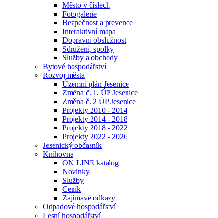
Město v číslech
Fotogalerie
Bezpečnost a prevence
Interaktivní mapa
Dopravní obslužnost
Sdružení, spolky
Služby a obchody
Bytové hospodářství
Rozvoj města
Územní plán Jesenice
Změna č. 1. ÚP Jesenice
Změna č. 2 ÚP Jesenice
Projekty 2010 - 2014
Projekty 2014 - 2018
Projekty 2018 - 2022
Projekty 2022 - 2026
Jesenický občasník
Knihovna
ON-LINE katalog
Novinky
Služby
Ceník
Zajímavé odkazy
Odpadové hospodářství
Lesní hospodářství