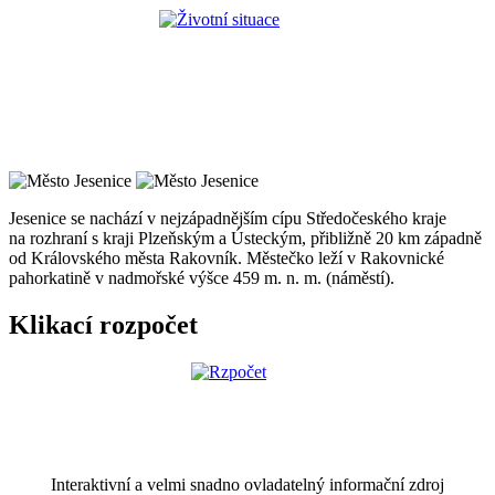
Jesenice se nachází v nejzápadnějším cípu Středočeského kraje
na rozhraní s kraji Plzeňským a Ústeckým, přibližně 20 km západně
od Královského města Rakovník. Městečko leží v Rakovnické
pahorkatině v nadmořské výšce 459 m. n. m. (náměstí).
Klikací rozpočet
Interaktivní a velmi snadno ovladatelný informační zdroj