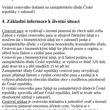
Vydání cestovního dokladu na zastupitelském úřadu České
republiky v zahraničí
4. Základní informace k životní situaci
Cestovní pasy
se vydávají s územní platností do všech států světa.
Žádost o vydání cestovního pasu se strojově čitelnými údaji a s
nosičem dat s biometrickými údaji lze v zahraničí podat u
zastupitelského úřadu, s výjimkou honorárního konzulárního úřadu.
Cestovní pas s biometrickými údaji lze převzít pouze u orgánu, u
něhož byla žádost o vydání pasu podána.
Cestovní pas s biometrickými údaji, je-li žádost podána na
zastupitelském úřadu České republiky, se vydává ve lhůtě 120 dnů;
platí deset let a u dětí mladších 15 let pět let.
Zastupitelské úřady České republiky cestovní pasy nevydávají,
pouze přijímají žádosti o vydání cestovního pasu a zasílají je k
vyřízení příslušným obecním úřadům obce s rozšířenou působností
do České republiky.
O vydání cestovního pasu žádají na zastupitelských úřadech České
republiky zpravidla občané České republiky, kteří se trvale nebo
dlouhodobě zdržují v zahraničí.
Cestovní průkaz
je cestovním dokladem k jednotlivé cestě s územní
a časovou platností omezenou účelem cesty. Vydává se v