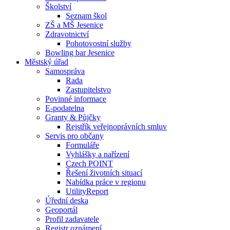
Školství
Seznam škol
ZŠ a MŠ Jesenice
Zdravotnictví
Pohotovostní služby
Bowling bar Jesenice
Městský úřad
Samospráva
Rada
Zastupitelstvo
Povinné informace
E-podatelna
Granty & Půjčky
Rejstřík veřejnoprávních smluv
Servis pro občany
Formuláře
Vyhlášky a nařízení
Czech POINT
Řešení životních situací
Nabídka práce v regionu
UtilityReport
Úřední deska
Geoportál
Profil zadavatele
Registr oznámení