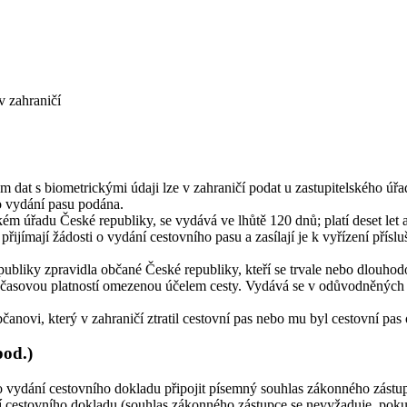
v zahraničí
em dat s biometrickými údaji lze v zahraničí podat u zastupitelského ú
 o vydání pasu podána.
ém úřadu České republiky, se vydává ve lhůtě 120 dnů; platí deset let a 
přijímají žádosti o vydání cestovního pasu a zasílají je k vyřízení př
ubliky zpravidla občané České republiky, kteří se trvale nebo dlouhodo
a časovou platností omezenou účelem cesty. Vydává se v odůvodněných p
čanovi, který v zahraničí ztratil cestovní pas nebo mu byl cestovní pas
pod.)
dosti o vydání cestovního dokladu připojit písemný souhlas zákonného zá
í cestovního dokladu (souhlas zákonného zástupce se nevyžaduje, pokud