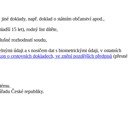
 jiné doklady, např. doklad o státním občanství apod.,
í 15 let), rodný list dítěte,
slušné rozhodnutí soudu,
lnými údaji a s nosičem dat s biometrickými údaji, v ostatních
kon o cestovních dokladech, ve znění pozdějších předpisů
(přesné
stému.
 úřadu České republiky.