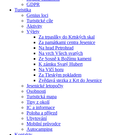
GDPR
Turistika
Genius loci
Turistické cíle
Aktivity
Výlety
Za trpaslíky do Krtských skal
Za památkami centra Jesenice
Na hrad Petrohrad
Na vrch Všech svatých
Ze Sosně k Božímu kameni
K zámku Svatý Hubert
Na Vlčí horu
Za Tleským pokladem
Zvědavá stezka z Krt do Jesenice
Jesenické letopočty
Osobnosti
Turistická mapa
Tipy z okolí
IC a informace
Poloha a příjezd
Ubytování
Mobilní průvodce
Autocamping
Kontakty