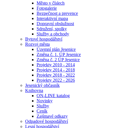
Město v číslech
Fotogalerie
Bezpečnost a prevence
Interaktivní mapa
Dopravní obslužnost
Sdružení, spolky
Služby a obchody
Bytové hospodářství
Rozvoj města
Územní plán Jesenice
Změna č. 1. ÚP Jesenice
Změna č. 2 ÚP Jesenice
Projekty 2010 - 2014
Projekty 2014 - 2018
Projekty 2018 - 2022
Projekty 2022 - 2026
Jesenický občasník
Knihovna
ON-LINE katalog
Novinky
Služby
Ceník
Zajímavé odkazy
Odpadové hospodářství
Lesní hospodářství