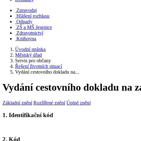
Zpravodaj
Hlášení rozhlasu
Odpady
ZŠ a MŠ Jesenice
Zdravotnictví
Knihovna
Úvodní stránka
Městský úřad
Servis pro občany
Řešení životních situací
Vydání cestovního dokladu na...
Vydání cestovního dokladu na z
Základní znění
Rozšířené znění
Úplné znění
1. Identifikační kód
2. Kód