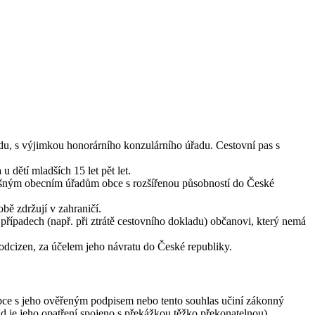
řadu, s výjimkou honorárního konzulárního úřadu. Cestovní pas s
u dětí mladších 15 let pět let.
íslušným obecním úřadům obce s rozšířenou působností do České
bě zdržují v zahraničí.
řípadech (např. při ztrátě cestovního dokladu) občanovi, který nemá
 odcizen, za účelem jeho návratu do České republiky.
stupce s jeho ověřeným podpisem nebo tento souhlas učiní zákonný
 je jeho opatření spojeno s překážkou těžko překonatelnou).