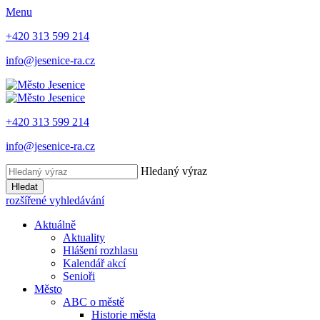
Menu
+420 313 599 214
info@jesenice-ra.cz
+420 313 599 214
info@jesenice-ra.cz
Hledaný výraz
Hledat
rozšířené vyhledávání
Aktuálně
Aktuality
Hlášení rozhlasu
Kalendář akcí
Senioři
Město
ABC o městě
Historie města