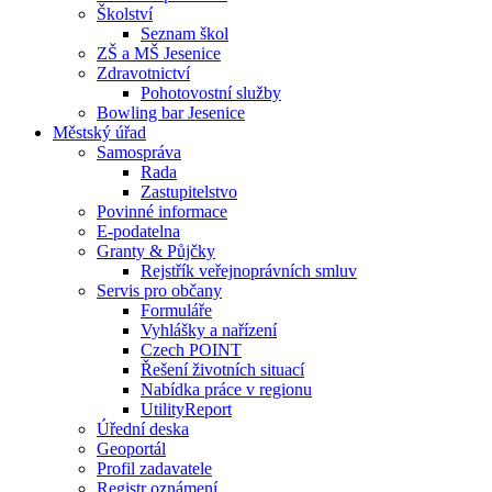
Školství
Seznam škol
ZŠ a MŠ Jesenice
Zdravotnictví
Pohotovostní služby
Bowling bar Jesenice
Městský úřad
Samospráva
Rada
Zastupitelstvo
Povinné informace
E-podatelna
Granty & Půjčky
Rejstřík veřejnoprávních smluv
Servis pro občany
Formuláře
Vyhlášky a nařízení
Czech POINT
Řešení životních situací
Nabídka práce v regionu
UtilityReport
Úřední deska
Geoportál
Profil zadavatele
Registr oznámení