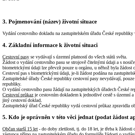
3. Pojmenování (název) životní situace
Vydání cestovního dokladu na zastupitelském úřadu České republiky 
4. Základní informace k životní situaci
Cestovní pasy
se vydávají s územní platností do všech států světa.
Žádost o vydání cestovního pasu se strojově čitelnými údaji a s nosič
biometrickými údaji lze převzít pouze u orgánu, u něhož byla žádost
Cestovní pas s biometrickými údaji, je-li žádost podána na zastupitelsk
Zastupitelské úřady České republiky cestovní pasy nevydávají, pouze 
republiky.
O vydání cestovního pasu žádají na zastupitelských úřadech České rep
Cestovní průkaz
je cestovním dokladem k jednotlivé cestě s územní 
jiný cestovní doklad.
Zastupitelský úřad České republiky vydá cestovní průkaz zpravidla ob
5. Kdo je oprávněn v této věci jednat (podat žádost a
Občan starší 15 let
- do doby zletilosti, tj. do 18 let, je třeba k žá
zástupce přímo na zastupitelském úřadu do formuláře žádosti o vydán