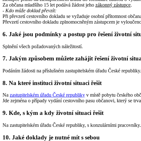
Za občana mladšího 15 let podává žádost jeho
zákonný zástupce
.
- Kdo může doklad převzít:
Při převzetí cestovního dokladu se vyžaduje osobní přítomnost občan
Převzetí cestovního dokladu zplnomocněným zástupcem je vyloučeno
6. Jaké jsou podmínky a postup pro řešení životní sit
Splnění všech požadovaných náležitostí.
7. Jakým způsobem můžete zahájit řešení životní situ
Podáním žádosti na příslušném zastupitelském úřadu České republiky
8. Na které instituci životní situaci řešit
Na
zastupitelském úřadu České republiky
v místě pobytu českého obč
Jde zejména o případy vydání cestovního pasu občanovi, který se trval
9. Kde, s kým a kdy životní situaci řešit
Na zastupitelském úřadu České republiky, s konzulárními pracovníky.
10. Jaké doklady je nutné mít s sebou