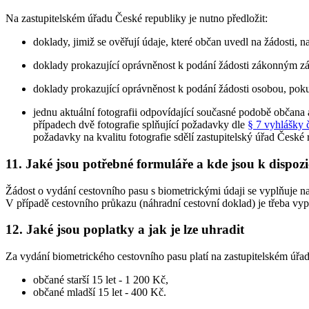
Na zastupitelském úřadu České republiky je nutno předložit:
doklady, jimiž se ověřují údaje, které občan uvedl na žádosti, 
doklady prokazující oprávněnost k podání žádosti zákonným zást
doklady prokazující oprávněnost k podání žádosti osobou, pokud
jednu aktuální fotografii odpovídající současné podobě občana a
případech dvě fotografie splňující požadavky dle
§ 7 vyhlášky 
požadavky na kvalitu fotografie sdělí zastupitelský úřad České 
11. Jaké jsou potřebné formuláře a kde jsou k dispozi
Žádost o vydání cestovního pasu s biometrickými údaji se vyplňuje n
V případě cestovního průkazu (náhradní cestovní doklad) je třeba vyp
12. Jaké jsou poplatky a jak je lze uhradit
Za vydání biometrického cestovního pasu platí na zastupitelském úřa
občané starší 15 let - 1 200 Kč,
občané mladší 15 let - 400 Kč.