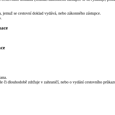
a, jemuž se cestovní doklad vydává, nebo zákonného zástupce.
.
uace
ace
.
ana.
e či dlouhodobě zdržuje v zahraničí, nebo o vydání cestovního průkazu,