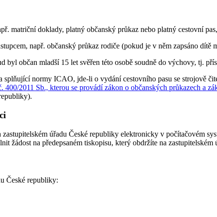
např. matriční doklady, platný občanský průkaz nebo platný cestovní pas,
upcem, např. občanský průkaz rodiče (pokud je v něm zapsáno dítě mladš
 byl občan mladší 15 let svěřen této osobě soudně do výchovy, tj. pří
 splňující normy ICAO, jde-li o vydání cestovního pasu se strojově čite
č. 400/2011 Sb., kterou se provádí zákon o občanských průkazech a zá
republiky).
ci
a zastupitelském úřadu České republiky elektronicky v počítačovém sy
lnit žádost na předepsaném tiskopisu, který obdržíte na zastupitelském
du České republiky: