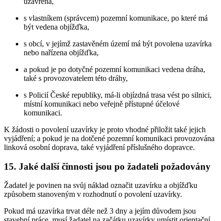
uzavřena,
s vlastníkem (správcem) pozemní komunikace, po které má
být vedena objížďka,
s obcí, v jejímž zastavěném území má být povolena uzavírka
nebo nařízena objížďka,
a pokud je po dotyčné pozemní komunikaci vedena dráha,
také s provozovatelem této dráhy,
s Policií České republiky, má-li objízdná trasa vést po silnici,
místní komunikaci nebo veřejně přístupné účelové
komunikaci.
K žádosti o povolení uzavírky je proto vhodné přiložit také jejich
vyjádření; a pokud je na dotčené pozemní komunikaci provozována
linková osobní doprava, také vyjádření příslušného dopravce.
15. Jaké další činnosti jsou po žadateli požadovány
Žadatel je povinen na svůj náklad označit uzavírku a objížďku
způsobem stanoveným v rozhodnutí o povolení uzavírky.
Pokud má uzavírka trvat déle než 3 dny a jejím důvodem jsou
stavební práce, musí žadatel na začátku uzavírky umístit orientační