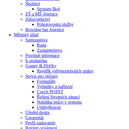
Školství
Seznam škol
ZŠ a MŠ Jesenice
Zdravotnictví
Pohotovostní služby
Bowling bar Jesenice
Městský úřad
Samospráva
Rada
Zastupitelstvo
Povinné informace
E-podatelna
Granty & Půjčky
Rejstřík veřejnoprávních smluv
Servis pro občany
Formuláře
Vyhlášky a nařízení
Czech POINT
Řešení životních situací
Nabídka práce v regionu
UtilityReport
Úřední deska
Geoportál
Profil zadavatele
Registr oznámení