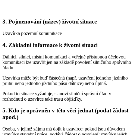
3. Pojmenování (název) životní situace
Uzavírka pozemní komunikace
4. Základní informace k životní situaci
Dálnici, silnici, místní komunikaci a veřejně přístupnou účelovou
komunikaci lze uzavřít jen na základě povolení silničního správního
úřadu.
Uzavírka může být buď částečná (např. uzavření jednoho jízdního
pruhu nebo jednoho jízdního pásu dálnice) nebo úplná.
Pokud to situace vyžaduje, stanoví silniční správní úřad v
rozhodnutí o uzavírce také trasu objížďky.
5. Kdo je oprávněn v této věci jednat (podat žádost
apod.)
Osoba, v jejímž zájmu má dojít k uzavírce; pokud jsou důvodem
uzavírky stavební práce, podává žádost o povolení uzavírky jejich