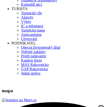
Odpadové hospodářství
Kalendář akcí
TURISTA
Turistické cíle
Aktivity
Výlety
IC a informace
Turistická mapa
Autocamping
Ubytování
PODNIKATEL
Obecní živnostenský úřad
Veřejné zakázky
Profil zadavatele
Katalog firem
MAS Rakovnicko
ÚAP Rakovnicka
Státní správa
mapa