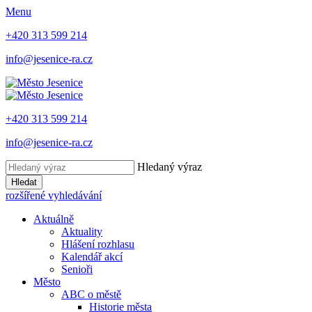
Menu
+420 313 599 214
info@jesenice-ra.cz
+420 313 599 214
info@jesenice-ra.cz
Hledaný výraz
Hledat
rozšířené vyhledávání
Aktuálně
Aktuality
Hlášení rozhlasu
Kalendář akcí
Senioři
Město
ABC o městě
Historie města