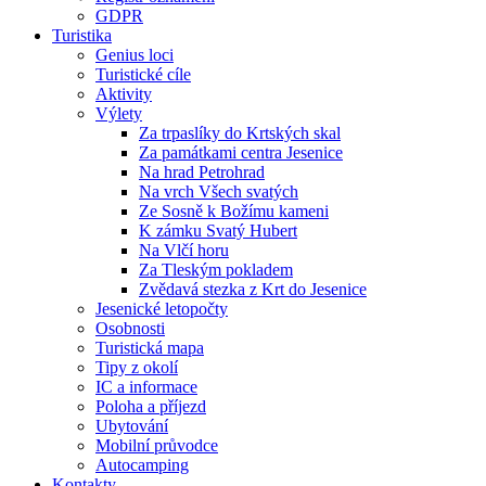
GDPR
Turistika
Genius loci
Turistické cíle
Aktivity
Výlety
Za trpaslíky do Krtských skal
Za památkami centra Jesenice
Na hrad Petrohrad
Na vrch Všech svatých
Ze Sosně k Božímu kameni
K zámku Svatý Hubert
Na Vlčí horu
Za Tleským pokladem
Zvědavá stezka z Krt do Jesenice
Jesenické letopočty
Osobnosti
Turistická mapa
Tipy z okolí
IC a informace
Poloha a příjezd
Ubytování
Mobilní průvodce
Autocamping
Kontakty