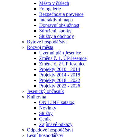
Město v číslech
Fotogalerie
Bezpečnost a prevence
Interaktivní mapa
Dopravní obslužnost
Sdružení, spolky
Služby a obchody
Bytové hospodářství
Rozvoj města
Územní plán Jesenice
Změna č. 1. ÚP Jesenice
Změna č. 2 ÚP Jesenice
Projekty 2010 - 2014
Projekty 2014 - 2018
Projekty 2018 - 2022
Projekty 2022 - 2026
Jesenický občasník
Knihovna
ON-LINE katalog
Novinky
Služby
Ceník
Zajímavé odkazy
Odpadové hospodářství
Lesní hospodářství