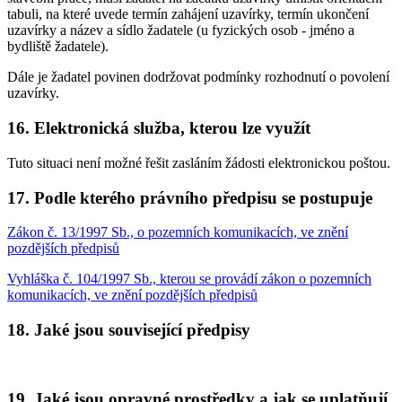
tabuli, na které uvede termín zahájení uzavírky, termín ukončení
uzavírky a název a sídlo žadatele (u fyzických osob - jméno a
bydliště žadatele).
Dále je žadatel povinen dodržovat podmínky rozhodnutí o povolení
uzavírky.
16. Elektronická služba, kterou lze využít
Tuto situaci není možné řešit zasláním žádosti elektronickou poštou.
17. Podle kterého právního předpisu se postupuje
Zákon č. 13/1997 Sb., o pozemních komunikacích, ve znění
pozdějších předpisů
Vyhláška č. 104/1997 Sb., kterou se provádí zákon o pozemních
komunikacích, ve znění pozdějších předpisů
18. Jaké jsou související předpisy
19. Jaké jsou opravné prostředky a jak se uplatňují