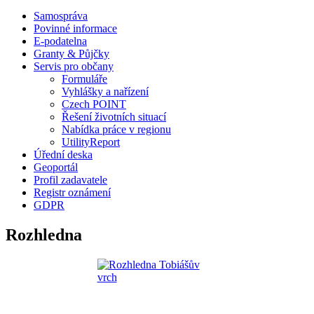
Samospráva
Povinné informace
E-podatelna
Granty & Půjčky
Servis pro občany
Formuláře
Vyhlášky a nařízení
Czech POINT
Řešení životních situací
Nabídka práce v regionu
UtilityReport
Úřední deska
Geoportál
Profil zadavatele
Registr oznámení
GDPR
Rozhledna