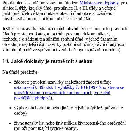
Pro dálnice je silničním správním úřadem
Ministerstvo dopravy
, pro
silnice I. třídy krajský úřad, pro silnice II. a III. třídy a veřejně
přístupné účelové komunikace obecní úřad obce s rozšířenou
působností a pro místní komunikace obecní úřad.
Jestliže se uzavírka týká územních obvodů více silničních správních
úřadů pro stejnou kategorii a třídu pozemních komunikací,
rozhoduje o žádosti ten silniční správní úřad, v jehož územním
obvodu je nejdelší část uzavírky (ostatní silniční správní úřady jsou
v tomto případě ve správním řízení dotčeným správním úřadem).
10. Jaké doklady je nutné mít s sebou
Na úřadě předložte:
žádost o povolení uzavírky (náležitosti žádosti určuje
ustanovení § 39 odst. 1 vyhlášky č. 104/1997 Sb., kterou se
provádí zákon o pozemních komunikacích, ve znění
pozdějších předpisů
),
výpis z obchodního nebo jiného rejstříku (přiloží právnické
osoby),
živnostenský list nebo jiný průkaz živnostenského oprávnění
(přiloží podnikající fyzické osoby).