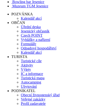
Bowling bar Jesenice
Muzeum TGM Jesenice
POZVÁNKA
Kalendář akcí
OBČAN
Úřední deska
Jesenický občasník
Czech POINT
Vyhlášky a nařízení
Formuláře
Odpadové hospodářství
Kalendář akcí
TURISTA
Turistické cíle
Aktivity
Výlety
IC a informace
Turistická mapa
Autocamping
Ubytování
PODNIKATEL
Obecní živnostenský úřad
Veřejné zakázky
Profil zadavatele