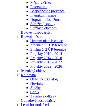
Město v číslech
Fotogalerie
Bezpečnost a prevence
Interaktivní mapa
Dopravní obslužnost
Sdružení, spolky
Služby a obchody
Bytové hospodářství
Rozvoj města
Územní plán Jesenice
Změna č. 1. ÚP Jesenice
Změna č. 2 ÚP Jesenice
Projekty 2010 - 2014
Projekty 2014 - 2018
Projekty 2018 - 2022
Projekty 2022 - 2026
Jesenický občasník
Knihovna
ON-LINE katalog
Novinky
Služby
Ceník
Zajímavé odkazy
Odpadové hospodářství
Lesní hospodářství