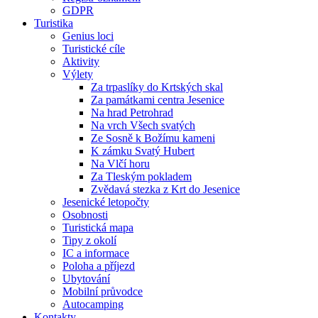
GDPR
Turistika
Genius loci
Turistické cíle
Aktivity
Výlety
Za trpaslíky do Krtských skal
Za památkami centra Jesenice
Na hrad Petrohrad
Na vrch Všech svatých
Ze Sosně k Božímu kameni
K zámku Svatý Hubert
Na Vlčí horu
Za Tleským pokladem
Zvědavá stezka z Krt do Jesenice
Jesenické letopočty
Osobnosti
Turistická mapa
Tipy z okolí
IC a informace
Poloha a příjezd
Ubytování
Mobilní průvodce
Autocamping
Kontakty