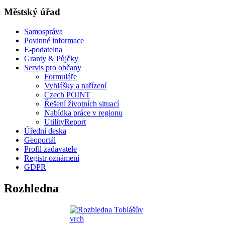
Městský úřad
Samospráva
Povinné informace
E-podatelna
Granty & Půjčky
Servis pro občany
Formuláře
Vyhlášky a nařízení
Czech POINT
Řešení životních situací
Nabídka práce v regionu
UtilityReport
Úřední deska
Geoportál
Profil zadavatele
Registr oznámení
GDPR
Rozhledna