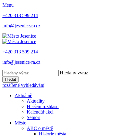
Menu
+420 313 599 214
info@jesenice-ra.cz
+420 313 599 214
info@jesenice-ra.cz
Hledaný výraz
Hledat
rozšířené vyhledávání
Aktuálně
Aktuality
Hlášení rozhlasu
Kalendář akcí
Senioři
Město
ABC o městě
Historie města