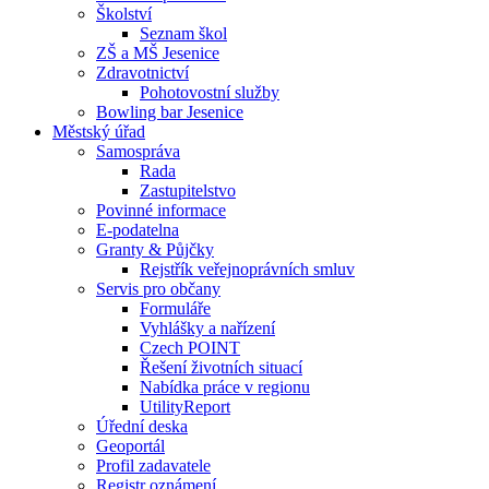
Školství
Seznam škol
ZŠ a MŠ Jesenice
Zdravotnictví
Pohotovostní služby
Bowling bar Jesenice
Městský úřad
Samospráva
Rada
Zastupitelstvo
Povinné informace
E-podatelna
Granty & Půjčky
Rejstřík veřejnoprávních smluv
Servis pro občany
Formuláře
Vyhlášky a nařízení
Czech POINT
Řešení životních situací
Nabídka práce v regionu
UtilityReport
Úřední deska
Geoportál
Profil zadavatele
Registr oznámení