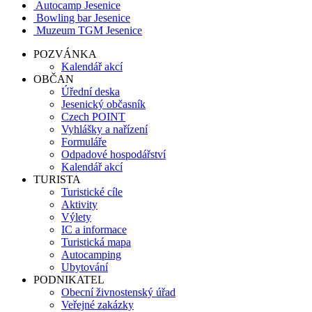
Autocamp Jesenice
Bowling bar Jesenice
Muzeum TGM Jesenice
POZVÁNKA
Kalendář akcí
OBČAN
Úřední deska
Jesenický občasník
Czech POINT
Vyhlášky a nařízení
Formuláře
Odpadové hospodářství
Kalendář akcí
TURISTA
Turistické cíle
Aktivity
Výlety
IC a informace
Turistická mapa
Autocamping
Ubytování
PODNIKATEL
Obecní živnostenský úřad
Veřejné zakázky