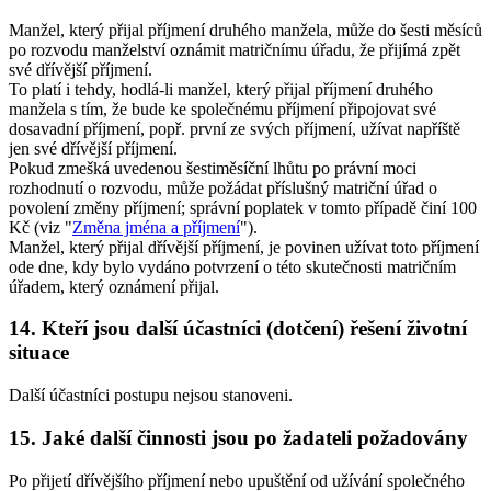
Manžel, který přijal příjmení druhého manžela, může do šesti měsíců
po rozvodu manželství oznámit matričnímu úřadu, že přijímá zpět
své dřívější příjmení.
To platí i tehdy, hodlá-li manžel, který přijal příjmení druhého
manžela s tím, že bude ke společnému příjmení připojovat své
dosavadní příjmení, popř. první ze svých příjmení, užívat napříště
jen své dřívější příjmení.
Pokud zmešká uvedenou šestiměsíční lhůtu po právní moci
rozhodnutí o rozvodu, může požádat příslušný matriční úřad o
povolení změny příjmení; správní poplatek v tomto případě činí 100
Kč (viz "
Změna jména a příjmení
").
Manžel, který přijal dřívější příjmení, je povinen užívat toto příjmení
ode dne, kdy bylo vydáno potvrzení o této skutečnosti matričním
úřadem, který oznámení přijal.
14. Kteří jsou další účastníci (dotčení) řešení životní
situace
Další účastníci postupu nejsou stanoveni.
15. Jaké další činnosti jsou po žadateli požadovány
Po přijetí dřívějšího příjmení nebo upuštění od užívání společného