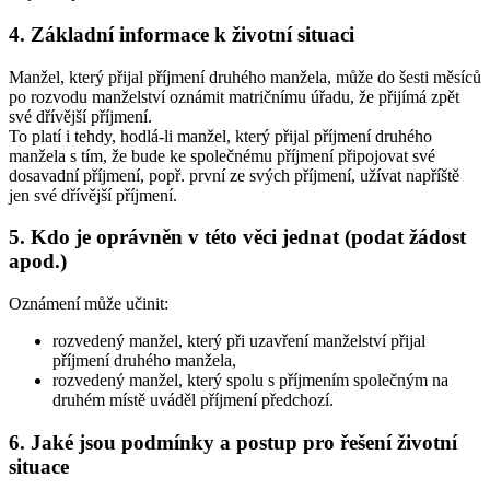
4. Základní informace k životní situaci
Manžel, který přijal příjmení druhého manžela, může do šesti měsíců
po rozvodu manželství oznámit matričnímu úřadu, že přijímá zpět
své dřívější příjmení.
To platí i tehdy, hodlá-li manžel, který přijal příjmení druhého
manžela s tím, že bude ke společnému příjmení připojovat své
dosavadní příjmení, popř. první ze svých příjmení, užívat napříště
jen své dřívější příjmení.
5. Kdo je oprávněn v této věci jednat (podat žádost
apod.)
Oznámení může učinit:
rozvedený manžel, který při uzavření manželství přijal
příjmení druhého manžela,
rozvedený manžel, který spolu s příjmením společným na
druhém místě uváděl příjmení předchozí.
6. Jaké jsou podmínky a postup pro řešení životní
situace