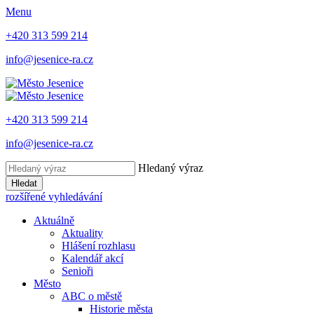
Menu
+420 313 599 214
info@jesenice-ra.cz
+420 313 599 214
info@jesenice-ra.cz
Hledaný výraz
Hledat
rozšířené vyhledávání
Aktuálně
Aktuality
Hlášení rozhlasu
Kalendář akcí
Senioři
Město
ABC o městě
Historie města