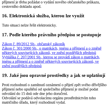
příjmení je třeba požádat o vydání nového občanského průkazu,
cestovního dokladu apod.
16. Elektronická služba, kterou lze využít
Tuto situaci nelze řešit elektronicky.
17. Podle kterého právního předpisu se postupuje
Zákon č. 89/2012 Sb., občanský zákoník
Zákon č. 301/2000 Sb., o matrikách, jménu a příjmení a o změně
některých souvisejících zákonů, ve znění pozdějších předpisů
Vyhláška č. 207/2001 Sb., kterou se provádí zákon o matrikách,
jménu a příjmení a o změně některých souvisejících zákonů, ve
znění pozdějších předpisů
19. Jaké jsou opravné prostředky a jak se uplatňují
Proti rozhodnutí o zamítnutí oznámení o přijetí zpět svého dřívějšího
příjmení nebo upuštění od společného příjmení je možné podat
odvolání do 15 dnů ode dne jeho doručení.
Odvolání se podává odvolacímu orgánu prostřednictvím toho
matričního úřadu, který rozhodnutí vydal.