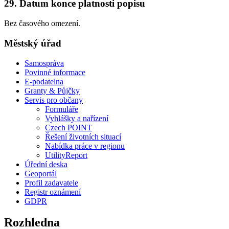
29. Datum konce platnosti popisu
Bez časového omezení.
Městský úřad
Samospráva
Povinné informace
E-podatelna
Granty & Půjčky
Servis pro občany
Formuláře
Vyhlášky a nařízení
Czech POINT
Řešení životních situací
Nabídka práce v regionu
UtilityReport
Úřední deska
Geoportál
Profil zadavatele
Registr oznámení
GDPR
Rozhledna