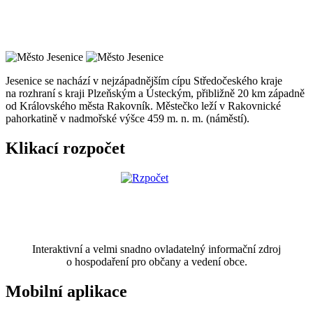
Jesenice se nachází v nejzápadnějším cípu Středočeského kraje
na rozhraní s kraji Plzeňským a Ústeckým, přibližně 20 km západně
od Královského města Rakovník. Městečko leží v Rakovnické
pahorkatině v nadmořské výšce 459 m. n. m. (náměstí).
Klikací rozpočet
Interaktivní a velmi snadno ovladatelný informační zdroj
o hospodaření pro občany a vedení obce.
Mobilní aplikace