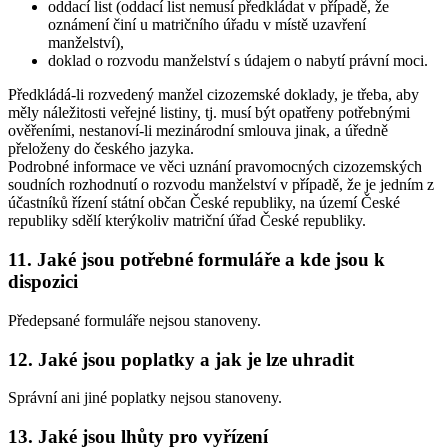
oddací list (oddací list nemusí předkládat v případě, že
oznámení činí u matričního úřadu v místě uzavření
manželství),
doklad o rozvodu manželství s údajem o nabytí právní moci.
Předkládá-li rozvedený manžel cizozemské doklady, je třeba, aby
měly náležitosti veřejné listiny, tj. musí být opatřeny potřebnými
ověřeními, nestanoví-li mezinárodní smlouva jinak, a úředně
přeloženy do českého jazyka.
Podrobné informace ve věci uznání pravomocných cizozemských
soudních rozhodnutí o rozvodu manželství v případě, že je jedním z
účastníků řízení státní občan České republiky, na území České
republiky sdělí kterýkoliv matriční úřad České republiky.
11. Jaké jsou potřebné formuláře a kde jsou k
dispozici
Předepsané formuláře nejsou stanoveny.
12. Jaké jsou poplatky a jak je lze uhradit
Správní ani jiné poplatky nejsou stanoveny.
13. Jaké jsou lhůty pro vyřízení