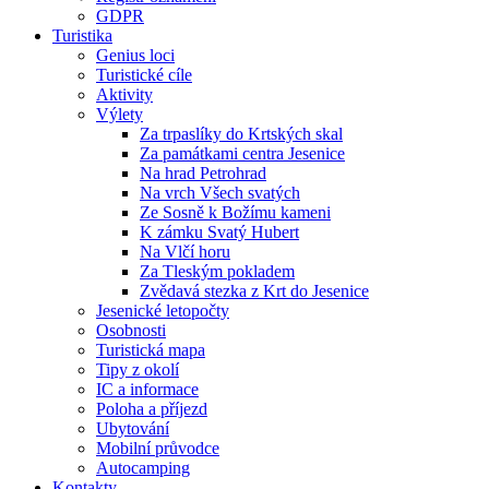
GDPR
Turistika
Genius loci
Turistické cíle
Aktivity
Výlety
Za trpaslíky do Krtských skal
Za památkami centra Jesenice
Na hrad Petrohrad
Na vrch Všech svatých
Ze Sosně k Božímu kameni
K zámku Svatý Hubert
Na Vlčí horu
Za Tleským pokladem
Zvědavá stezka z Krt do Jesenice
Jesenické letopočty
Osobnosti
Turistická mapa
Tipy z okolí
IC a informace
Poloha a příjezd
Ubytování
Mobilní průvodce
Autocamping
Kontakty