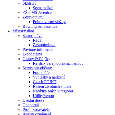
Školství
Seznam škol
ZŠ a MŠ Jesenice
Zdravotnictví
Pohotovostní služby
Bowling bar Jesenice
Městský úřad
Samospráva
Rada
Zastupitelstvo
Povinné informace
E-podatelna
Granty & Půjčky
Rejstřík veřejnoprávních smluv
Servis pro občany
Formuláře
Vyhlášky a nařízení
Czech POINT
Řešení životních situací
Nabídka práce v regionu
UtilityReport
Úřední deska
Geoportál
Profil zadavatele
Registr oznámení