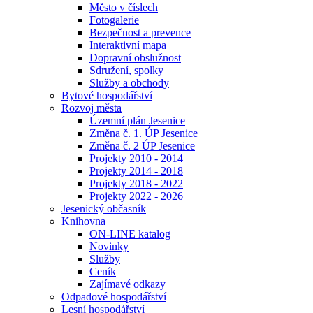
Město v číslech
Fotogalerie
Bezpečnost a prevence
Interaktivní mapa
Dopravní obslužnost
Sdružení, spolky
Služby a obchody
Bytové hospodářství
Rozvoj města
Územní plán Jesenice
Změna č. 1. ÚP Jesenice
Změna č. 2 ÚP Jesenice
Projekty 2010 - 2014
Projekty 2014 - 2018
Projekty 2018 - 2022
Projekty 2022 - 2026
Jesenický občasník
Knihovna
ON-LINE katalog
Novinky
Služby
Ceník
Zajímavé odkazy
Odpadové hospodářství
Lesní hospodářství