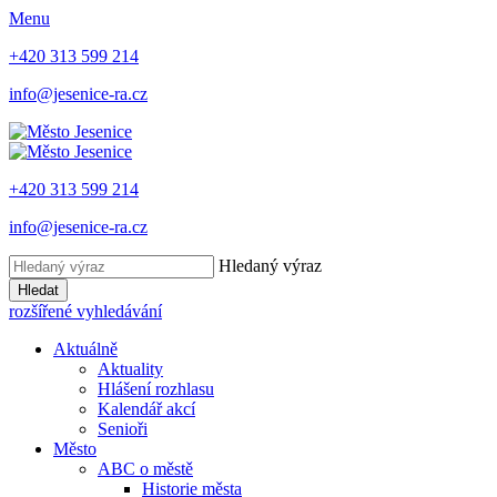
Menu
+420 313 599 214
info@jesenice-ra.cz
+420 313 599 214
info@jesenice-ra.cz
Hledaný výraz
Hledat
rozšířené vyhledávání
Aktuálně
Aktuality
Hlášení rozhlasu
Kalendář akcí
Senioři
Město
ABC o městě
Historie města