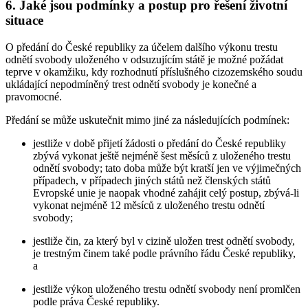
6. Jaké jsou podmínky a postup pro řešení životní
situace
O předání do České republiky za účelem dalšího výkonu trestu
odnětí svobody uloženého v odsuzujícím státě je možné požádat
teprve v okamžiku, kdy rozhodnutí příslušného cizozemského soudu
ukládající nepodmíněný trest odnětí svobody je konečné a
pravomocné.
Předání se může uskutečnit mimo jiné za následujících podmínek:
jestliže v době přijetí žádosti o předání do České republiky
zbývá vykonat ještě nejméně šest měsíců z uloženého trestu
odnětí svobody; tato doba může být kratší jen ve výjimečných
případech, v případech jiných států než členských států
Evropské unie je naopak vhodné zahájit celý postup, zbývá-li
vykonat nejméně 12 měsíců z uloženého trestu odnětí
svobody;
jestliže čin, za který byl v cizině uložen trest odnětí svobody,
je trestným činem také podle právního řádu České republiky,
a
jestliže výkon uloženého trestu odnětí svobody není promlčen
podle práva České republiky.