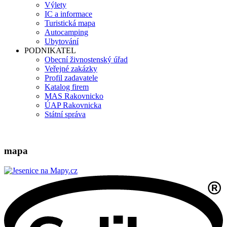
Výlety
IC a informace
Turistická mapa
Autocamping
Ubytování
PODNIKATEL
Obecní živnostenský úřad
Veřejné zakázky
Profil zadavatele
Katalog firem
MAS Rakovnicko
ÚAP Rakovnicka
Státní správa
mapa