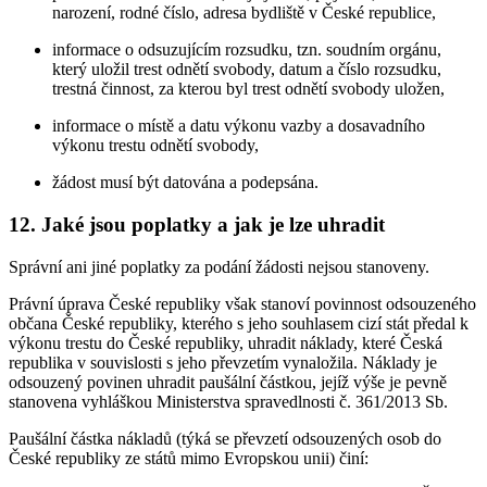
narození, rodné číslo, adresa bydliště v České republice,
informace o odsuzujícím rozsudku, tzn. soudním orgánu,
který uložil trest odnětí svobody, datum a číslo rozsudku,
trestná činnost, za kterou byl trest odnětí svobody uložen,
informace o místě a datu výkonu vazby a dosavadního
výkonu trestu odnětí svobody,
žádost musí být datována a podepsána.
12. Jaké jsou poplatky a jak je lze uhradit
Správní ani jiné poplatky za podání žádosti nejsou stanoveny.
Právní úprava České republiky však stanoví povinnost odsouzeného
občana České republiky, kterého s jeho souhlasem cizí stát předal k
výkonu trestu do České republiky, uhradit náklady, které Česká
republika v souvislosti s jeho převzetím vynaložila. Náklady je
odsouzený povinen uhradit paušální částkou, jejíž výše je pevně
stanovena vyhláškou Ministerstva spravedlnosti č. 361/2013 Sb.
Paušální částka nákladů (týká se převzetí odsouzených osob do
České republiky ze států mimo Evropskou unii) činí: