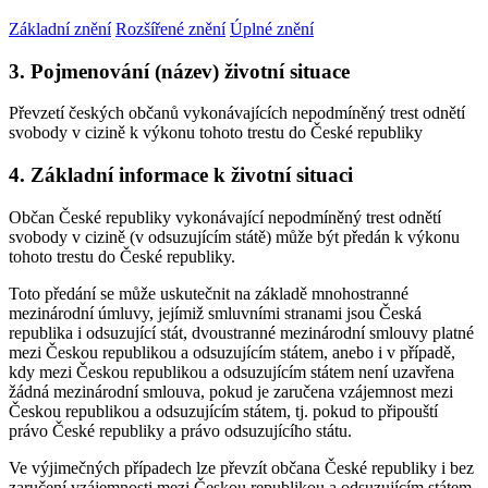
Základní znění
Rozšířené znění
Úplné znění
3. Pojmenování (název) životní situace
Převzetí českých občanů vykonávajících nepodmíněný trest odnětí
svobody v cizině k výkonu tohoto trestu do České republiky
4. Základní informace k životní situaci
Občan České republiky vykonávající nepodmíněný trest odnětí
svobody v cizině (v odsuzujícím státě) může být předán k výkonu
tohoto trestu do České republiky.
Toto předání se může uskutečnit na základě mnohostranné
mezinárodní úmluvy, jejímiž smluvními stranami jsou Česká
republika i odsuzující stát, dvoustranné mezinárodní smlouvy platné
mezi Českou republikou a odsuzujícím státem, anebo i v případě,
kdy mezi Českou republikou a odsuzujícím státem není uzavřena
žádná mezinárodní smlouva, pokud je zaručena vzájemnost mezi
Českou republikou a odsuzujícím státem, tj. pokud to připouští
právo České republiky a právo odsuzujícího státu.
Ve výjimečných případech lze převzít občana České republiky i bez
zaručení vzájemnosti mezi Českou republikou a odsuzujícím státem