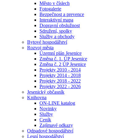
Město v číslech
Fotogalerie
Bezpečnost a prevence
Interaktivní mapa
Dopravní obslužnost
Sdružení, spolky
Služby a obchody
Bytové hospodářství
Rozvoj města
Územní plán Jesenice
Změna č. 1. ÚP Jesenice
Změna č. 2 ÚP Jesenice
Projekty 2010 - 2014
Projekty 2014 - 2018
Projekty 2018 - 2022
Projekty 2022 - 2026
Jesenický občasník
Knihovna
ON-LINE katalog
Novinky
Služby
Ceník
Zajímavé odkazy
Odpadové hospodářství
Lesní hospodářství