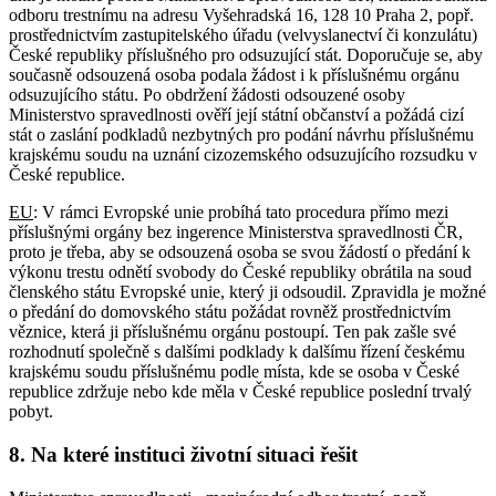
odboru trestnímu na adresu Vyšehradská 16, 128 10 Praha 2, popř.
prostřednictvím zastupitelského úřadu (velvyslanectví či konzulátu)
České republiky příslušného pro odsuzující stát. Doporučuje se, aby
současně odsouzená osoba podala žádost i k příslušnému orgánu
odsuzujícího státu. Po obdržení žádosti odsouzené osoby
Ministerstvo spravedlnosti ověří její státní občanství a požádá cizí
stát o zaslání podkladů nezbytných pro podání návrhu příslušnému
krajskému soudu na uznání cizozemského odsuzujícího rozsudku v
České republice.
EU
: V rámci Evropské unie probíhá tato procedura přímo mezi
příslušnými orgány bez ingerence Ministerstva spravedlnosti ČR,
proto je třeba, aby se odsouzená osoba se svou žádostí o předání k
výkonu trestu odnětí svobody do České republiky obrátila na soud
členského státu Evropské unie, který ji odsoudil. Zpravidla je možné
o předání do domovského státu požádat rovněž prostřednictvím
věznice, která ji příslušnému orgánu postoupí. Ten pak zašle své
rozhodnutí společně s dalšími podklady k dalšímu řízení českému
krajskému soudu příslušnému podle místa, kde se osoba v České
republice zdržuje nebo kde měla v České republice poslední trvalý
pobyt.
8. Na které instituci životní situaci řešit