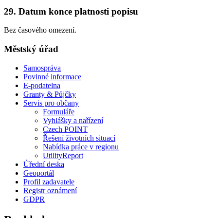
29. Datum konce platnosti popisu
Bez časového omezení.
Městský úřad
Samospráva
Povinné informace
E-podatelna
Granty & Půjčky
Servis pro občany
Formuláře
Vyhlášky a nařízení
Czech POINT
Řešení životních situací
Nabídka práce v regionu
UtilityReport
Úřední deska
Geoportál
Profil zadavatele
Registr oznámení
GDPR