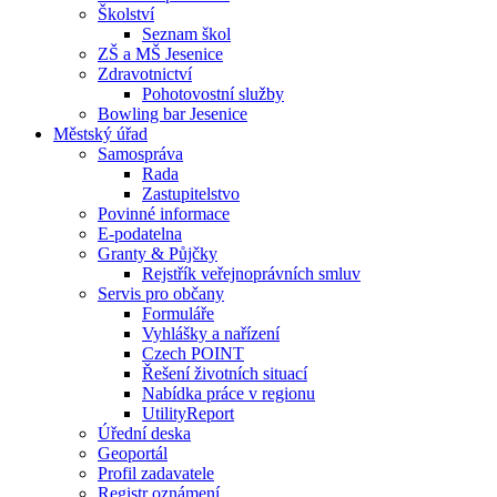
Školství
Seznam škol
ZŠ a MŠ Jesenice
Zdravotnictví
Pohotovostní služby
Bowling bar Jesenice
Městský úřad
Samospráva
Rada
Zastupitelstvo
Povinné informace
E-podatelna
Granty & Půjčky
Rejstřík veřejnoprávních smluv
Servis pro občany
Formuláře
Vyhlášky a nařízení
Czech POINT
Řešení životních situací
Nabídka práce v regionu
UtilityReport
Úřední deska
Geoportál
Profil zadavatele
Registr oznámení