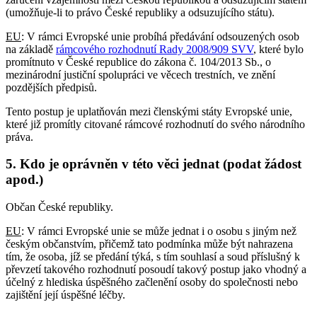
(umožňuje-li to právo České republiky a odsuzujícího státu).
EU
: V rámci Evropské unie probíhá předávání odsouzených osob
na základě
rámcového rozhodnutí Rady 2008/909 SVV
, které bylo
promítnuto v České republice do zákona č. 104/2013 Sb., o
mezinárodní justiční spolupráci ve věcech trestních, ve znění
pozdějších předpisů.
Tento postup je uplatňován mezi členskými státy Evropské unie,
které již promítly citované rámcové rozhodnutí do svého národního
práva.
5. Kdo je oprávněn v této věci jednat (podat žádost
apod.)
Občan České republiky.
EU
: V rámci Evropské unie se může jednat i o osobu s jiným než
českým občanstvím, přičemž tato podmínka může být nahrazena
tím, že osoba, jíž se předání týká, s tím souhlasí a soud příslušný k
převzetí takového rozhodnutí posoudí takový postup jako vhodný a
účelný z hlediska úspěšného začlenění osoby do společnosti nebo
zajištění její úspěšné léčby.