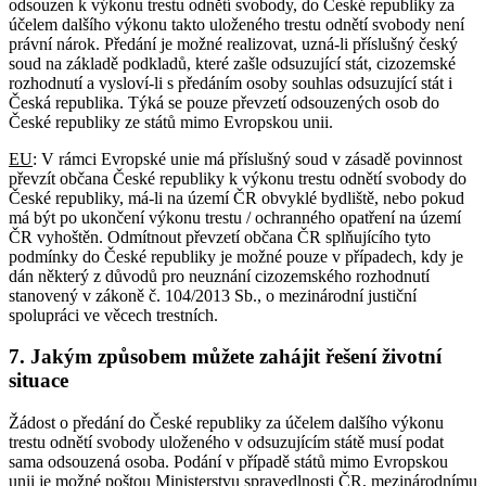
odsouzen k výkonu trestu odnětí svobody, do České republiky za
účelem dalšího výkonu takto uloženého trestu odnětí svobody není
právní nárok. Předání je možné realizovat, uzná-li příslušný český
soud na základě podkladů, které zašle odsuzující stát, cizozemské
rozhodnutí a vysloví-li s předáním osoby souhlas odsuzující stát i
Česká republika. Týká se pouze převzetí odsouzených osob do
České republiky ze států mimo Evropskou unii.
EU
: V rámci Evropské unie má příslušný soud v zásadě povinnost
převzít občana České republiky k výkonu trestu odnětí svobody do
České republiky, má-li na území ČR obvyklé bydliště, nebo pokud
má být po ukončení výkonu trestu / ochranného opatření na území
ČR vyhoštěn. Odmítnout převzetí občana ČR splňujícího tyto
podmínky do České republiky je možné pouze v případech, kdy je
dán některý z důvodů pro neuznání cizozemského rozhodnutí
stanovený v zákoně č. 104/2013 Sb., o mezinárodní justiční
spolupráci ve věcech trestních.
7. Jakým způsobem můžete zahájit řešení životní
situace
Žádost o předání do České republiky za účelem dalšího výkonu
trestu odnětí svobody uloženého v odsuzujícím státě musí podat
sama odsouzená osoba. Podání v případě států mimo Evropskou
unii je možné poštou Ministerstvu spravedlnosti ČR, mezinárodnímu