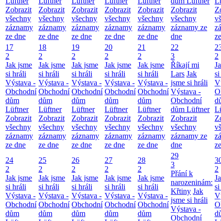
Lüftner
Lüftner
Lüftner
Lüftner
Lüftner
dům Lüftner
L
Zobrazit
Zobrazit
Zobrazit
Zobrazit
Zobrazit
Zobrazit
Z
všechny
všechny
všechny
všechny
všechny
všechny
v
záznamy
záznamy
záznamy
záznamy
záznamy
záznamy ze
z
ze dne
ze dne
ze dne
ze dne
ze dne
dne
z
17
18
19
20
21
22
2
2
2
2
2
2
3
2
Jak jsme
Jak jsme
Jak jsme
Jak jsme
Jak jsme
Říkají mi
J
si hráli
si hráli
si hráli
si hráli
si hráli
Lars
Jak
si
Výstava -
Výstava -
Výstava -
Výstava -
Výstava -
jsme si hráli
V
Obchodní
Obchodní
Obchodní
Obchodní
Obchodní
Výstava -
O
dům
dům
dům
dům
dům
Obchodní
d
Lüftner
Lüftner
Lüftner
Lüftner
Lüftner
dům Lüftner
L
Zobrazit
Zobrazit
Zobrazit
Zobrazit
Zobrazit
Zobrazit
Z
všechny
všechny
všechny
všechny
všechny
všechny
v
záznamy
záznamy
záznamy
záznamy
záznamy
záznamy ze
z
ze dne
ze dne
ze dne
ze dne
ze dne
dne
z
29
24
25
26
27
28
3
3
2
2
2
2
2
2
Přání k
Jak jsme
Jak jsme
Jak jsme
Jak jsme
Jak jsme
J
narozeninám:
si hráli
si hráli
si hráli
si hráli
si hráli
si
Křtiny
Jak
Výstava -
Výstava -
Výstava -
Výstava -
Výstava -
V
jsme si hráli
Obchodní
Obchodní
Obchodní
Obchodní
Obchodní
O
Výstava -
dům
dům
dům
dům
dům
d
Obchodní