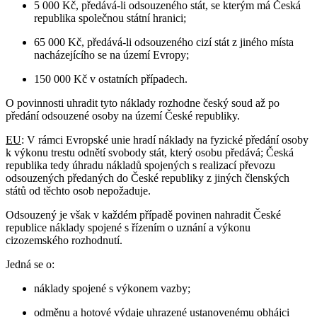
5 000 Kč, předává-li odsouzeného stát, se kterým má Česká
republika společnou státní hranici;
65 000 Kč, předává-li odsouzeného cizí stát z jiného místa
nacházejícího se na území Evropy;
150 000 Kč v ostatních případech.
O povinnosti uhradit tyto náklady rozhodne český soud až po
předání odsouzené osoby na území České republiky.
EU
: V rámci Evropské unie hradí náklady na fyzické předání osoby
k výkonu trestu odnětí svobody stát, který osobu předává; Česká
republika tedy úhradu nákladů spojených s realizací převozu
odsouzených předaných do České republiky z jiných členských
států od těchto osob nepožaduje.
Odsouzený je však v každém případě povinen nahradit České
republice náklady spojené s řízením o uznání a výkonu
cizozemského rozhodnutí.
Jedná se o:
náklady spojené s výkonem vazby;
odměnu a hotové výdaje uhrazené ustanovenému obhájci