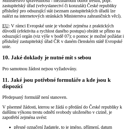
Ministerstvo spravedlnosti - mezinárodní odbor trestní, popř.
zastupitelský úřad (velvyslanectví či konzulát) České republiky
příslušný pro odsuzující stát (seznam zastupitelských úřadů lze
nalézt na internetových stránkách Ministerstva zahraničních věcí).
EU
: V rámci Evropské unie je vhodné zejména z praktických
důvodů (efektivita a rychlost daného postupu) obrátit se přímo na
odsuzující orgán (viz výše v bodě 07); o pomoc je možné požádat i
příslušný zastupitelský úřad ČR v daném členském státě Evropské
unie.
10. Jaké doklady je nutné mít s sebou
Pro samotnou žádost nejsou vyžadovány.
11. Jaké jsou potřebné formuláře a kde jsou k
dispozici
Předepsaný formulář není stanoven.
V písemné žádosti, kterou se žádá o předání do České republiky k
dalšímu výkonu trestu odnětí svobody uloženého v cizině, je
zapotřebí zejména uvést:
přesné označení žadatele, to je jméno, příjmení, datum