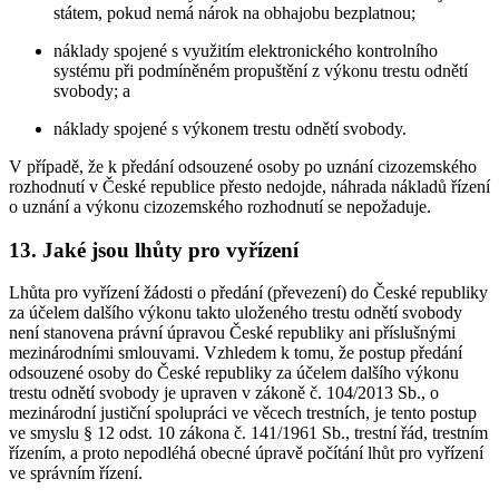
státem, pokud nemá nárok na obhajobu bezplatnou;
náklady spojené s využitím elektronického kontrolního
systému při podmíněném propuštění z výkonu trestu odnětí
svobody; a
náklady spojené s výkonem trestu odnětí svobody.
V případě, že k předání odsouzené osoby po uznání cizozemského
rozhodnutí v České republice přesto nedojde, náhrada nákladů řízení
o uznání a výkonu cizozemského rozhodnutí se nepožaduje.
13. Jaké jsou lhůty pro vyřízení
Lhůta pro vyřízení žádosti o předání (převezení) do České republiky
za účelem dalšího výkonu takto uloženého trestu odnětí svobody
není stanovena právní úpravou České republiky ani příslušnými
mezinárodními smlouvami. Vzhledem k tomu, že postup předání
odsouzené osoby do České republiky za účelem dalšího výkonu
trestu odnětí svobody je upraven v zákoně č. 104/2013 Sb., o
mezinárodní justiční spolupráci ve věcech trestních, je tento postup
ve smyslu § 12 odst. 10 zákona č. 141/1961 Sb., trestní řád, trestním
řízením, a proto nepodléhá obecné úpravě počítání lhůt pro vyřízení
ve správním řízení.