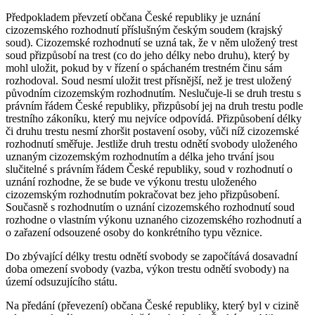
Předpokladem převzetí občana České republiky je uznání
cizozemského rozhodnutí příslušným českým soudem (krajský
soud). Cizozemské rozhodnutí se uzná tak, že v něm uložený trest
soud přizpůsobí na trest (co do jeho délky nebo druhu), který by
mohl uložit, pokud by v řízení o spáchaném trestném činu sám
rozhodoval. Soud nesmí uložit trest přísnější, než je trest uložený
původním cizozemským rozhodnutím. Neslučuje-li se druh trestu s
právním řádem České republiky, přizpůsobí jej na druh trestu podle
trestního zákoníku, který mu nejvíce odpovídá. Přizpůsobení délky
či druhu trestu nesmí zhoršit postavení osoby, vůči níž cizozemské
rozhodnutí směřuje. Jestliže druh trestu odnětí svobody uloženého
uznaným cizozemským rozhodnutím a délka jeho trvání jsou
slučitelné s právním řádem České republiky, soud v rozhodnutí o
uznání rozhodne, že se bude ve výkonu trestu uloženého
cizozemským rozhodnutím pokračovat bez jeho přizpůsobení.
Současně s rozhodnutím o uznání cizozemského rozhodnutí soud
rozhodne o vlastním výkonu uznaného cizozemského rozhodnutí a
o zařazení odsouzené osoby do konkrétního typu věznice.
Do zbývající délky trestu odnětí svobody se započítává dosavadní
doba omezení svobody (vazba, výkon trestu odnětí svobody) na
území odsuzujícího státu.
Na předání (převezení) občana České republiky, který byl v cizině