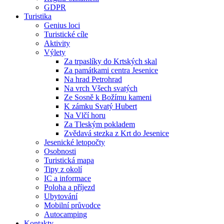
GDPR
Turistika
Genius loci
Turistické cíle
Aktivity
Výlety
Za trpaslíky do Krtských skal
Za památkami centra Jesenice
Na hrad Petrohrad
Na vrch Všech svatých
Ze Sosně k Božímu kameni
K zámku Svatý Hubert
Na Vlčí horu
Za Tleským pokladem
Zvědavá stezka z Krt do Jesenice
Jesenické letopočty
Osobnosti
Turistická mapa
Tipy z okolí
IC a informace
Poloha a příjezd
Ubytování
Mobilní průvodce
Autocamping
Kontakty