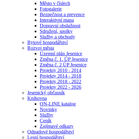
Město v číslech
Fotogalerie
Bezpečnost a prevence
Interaktivní mapa
Dopravní obslužnost
Sdružení, spolky
Služby a obchody
Bytové hospodářství
Rozvoj města
Územní plán Jesenice
Změna č. 1. ÚP Jesenice
Změna č. 2 ÚP Jesenice
Projekty 2010 - 2014
Projekty 2014 - 2018
Projekty 2018 - 2022
Projekty 2022 - 2026
Jesenický občasník
Knihovna
ON-LINE katalog
Novinky
Služby
Ceník
Zajímavé odkazy
Odpadové hospodářství
Lesní hospodářství