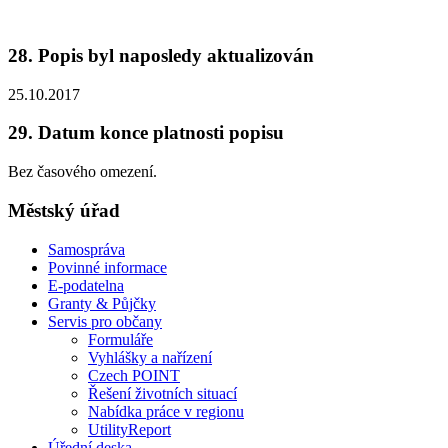
28. Popis byl naposledy aktualizován
25.10.2017
29. Datum konce platnosti popisu
Bez časového omezení.
Městský úřad
Samospráva
Povinné informace
E-podatelna
Granty & Půjčky
Servis pro občany
Formuláře
Vyhlášky a nařízení
Czech POINT
Řešení životních situací
Nabídka práce v regionu
UtilityReport
Úřední deska