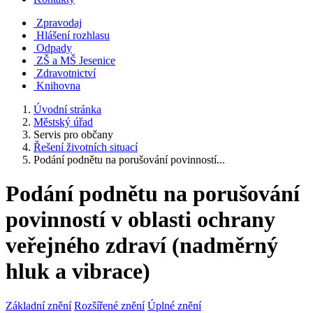
Zpravodaj
Hlášení rozhlasu
Odpady
ZŠ a MŠ Jesenice
Zdravotnictví
Knihovna
Úvodní stránka
Městský úřad
Servis pro občany
Řešení životních situací
Podání podnětu na porušování povinností...
Podání podnětu na porušování
povinností v oblasti ochrany
veřejného zdraví (nadměrný
hluk a vibrace)
Základní znění
Rozšířené znění
Úplné znění