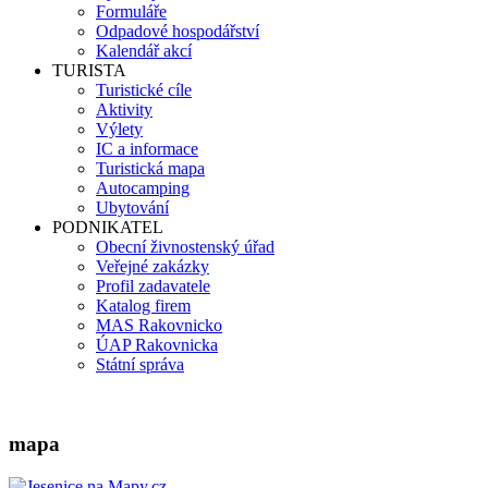
Formuláře
Odpadové hospodářství
Kalendář akcí
TURISTA
Turistické cíle
Aktivity
Výlety
IC a informace
Turistická mapa
Autocamping
Ubytování
PODNIKATEL
Obecní živnostenský úřad
Veřejné zakázky
Profil zadavatele
Katalog firem
MAS Rakovnicko
ÚAP Rakovnicka
Státní správa
mapa