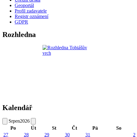
Geoportál
Profil zadavatele
Registr oznámení
GDPR
Rozhledna
Kalendář
Srpen
2026
Po
Út
St
Čt
Pá
So
27
28
29
30
31
2