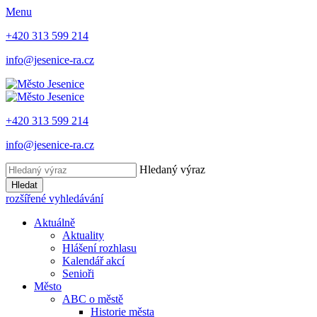
Menu
+420 313 599 214
info@jesenice-ra.cz
+420 313 599 214
info@jesenice-ra.cz
Hledaný výraz
Hledat
rozšířené vyhledávání
Aktuálně
Aktuality
Hlášení rozhlasu
Kalendář akcí
Senioři
Město
ABC o městě
Historie města