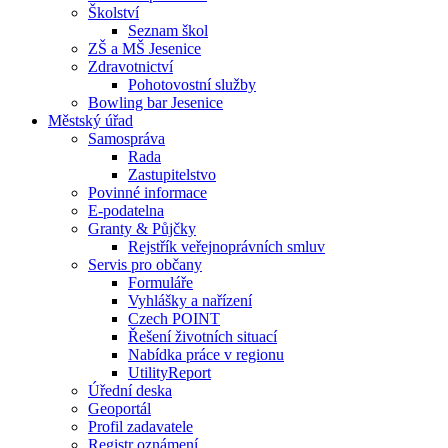
Školství
Seznam škol
ZŠ a MŠ Jesenice
Zdravotnictví
Pohotovostní služby
Bowling bar Jesenice
Městský úřad
Samospráva
Rada
Zastupitelstvo
Povinné informace
E-podatelna
Granty & Půjčky
Rejstřík veřejnoprávních smluv
Servis pro občany
Formuláře
Vyhlášky a nařízení
Czech POINT
Řešení životních situací
Nabídka práce v regionu
UtilityReport
Úřední deska
Geoportál
Profil zadavatele
Registr oznámení