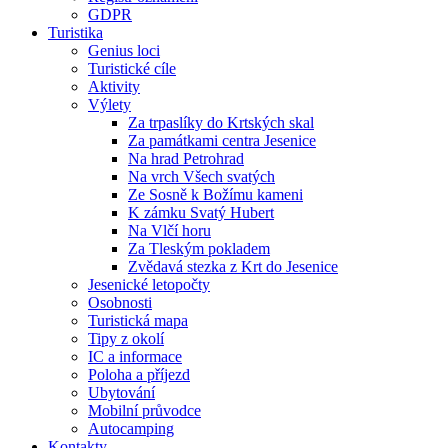
GDPR
Turistika
Genius loci
Turistické cíle
Aktivity
Výlety
Za trpaslíky do Krtských skal
Za památkami centra Jesenice
Na hrad Petrohrad
Na vrch Všech svatých
Ze Sosně k Božímu kameni
K zámku Svatý Hubert
Na Vlčí horu
Za Tleským pokladem
Zvědavá stezka z Krt do Jesenice
Jesenické letopočty
Osobnosti
Turistická mapa
Tipy z okolí
IC a informace
Poloha a příjezd
Ubytování
Mobilní průvodce
Autocamping
Kontakty