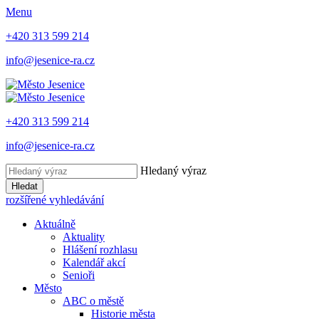
Menu
+420 313 599 214
info@jesenice-ra.cz
+420 313 599 214
info@jesenice-ra.cz
Hledaný výraz
Hledat
rozšířené vyhledávání
Aktuálně
Aktuality
Hlášení rozhlasu
Kalendář akcí
Senioři
Město
ABC o městě
Historie města