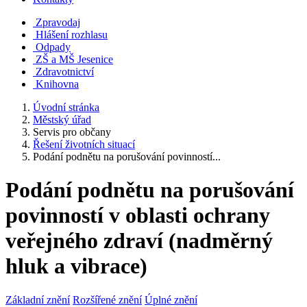
Zpravodaj
Hlášení rozhlasu
Odpady
ZŠ a MŠ Jesenice
Zdravotnictví
Knihovna
Úvodní stránka
Městský úřad
Servis pro občany
Řešení životních situací
Podání podnětu na porušování povinností...
Podání podnětu na porušování
povinností v oblasti ochrany
veřejného zdraví (nadměrný
hluk a vibrace)
Základní znění
Rozšířené znění
Úplné znění