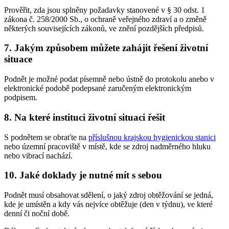
Prověřit, zda jsou splněny požadavky stanovené v § 30 odst. 1
zákona č. 258/2000 Sb., o ochraně veřejného zdraví a o změně
některých souvisejících zákonů, ve znění pozdějších předpisů.
7. Jakým způsobem můžete zahájit řešení životní
situace
Podnět je možné podat písemně nebo ústně do protokolu anebo v
elektronické podobě podepsané zaručeným elektronickým
podpisem.
8. Na které instituci životní situaci řešit
S podnětem se obraťte na
příslušnou krajskou hygienickou stanici
nebo územní pracoviště v místě, kde se zdroj nadměrného hluku
nebo vibrací nachází.
10. Jaké doklady je nutné mít s sebou
Podnět musí obsahovat sdělení, o jaký zdroj obtěžování se jedná,
kde je umístěn a kdy vás nejvíce obtěžuje (den v týdnu), ve které
denní či noční době.