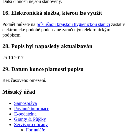
Další činnosti nejsou stanoveny.
16. Elektronická služba, kterou lze využít
Podnět můžete na
příslušnou krajskou hygienickou stanici
zaslat v
elektronické podobě podepsané zaručeným elektronickým
podpisem.
28. Popis byl naposledy aktualizován
25.10.2017
29. Datum konce platnosti popisu
Bez časového omezení.
Městský úřad
Samospráva
Povinné informace
E-podatelna
Granty & Půjčky
Servis pro občany
Formuláře