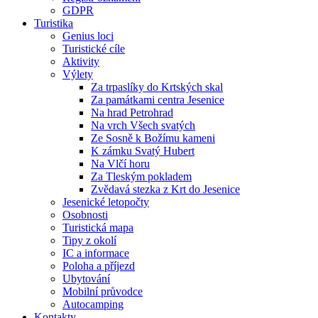
GDPR
Turistika
Genius loci
Turistické cíle
Aktivity
Výlety
Za trpaslíky do Krtských skal
Za památkami centra Jesenice
Na hrad Petrohrad
Na vrch Všech svatých
Ze Sosně k Božímu kameni
K zámku Svatý Hubert
Na Vlčí horu
Za Tleským pokladem
Zvědavá stezka z Krt do Jesenice
Jesenické letopočty
Osobnosti
Turistická mapa
Tipy z okolí
IC a informace
Poloha a příjezd
Ubytování
Mobilní průvodce
Autocamping
Kontakty