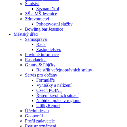
Školství
Seznam škol
ZŠ a MŠ Jesenice
Zdravotnictví
Pohotovostní služby
Bowling bar Jesenice
Městský úřad
Samospráva
Rada
Zastupitelstvo
Povinné informace
E-podatelna
Granty & Půjčky
Rejstřík veřejnoprávních smluv
Servis pro občany
Formuláře
Vyhlášky a nařízení
Czech POINT
Řešení životních situací
Nabídka práce v regionu
UtilityReport
Úřední deska
Geoportál
Profil zadavatele
Registr oznámení