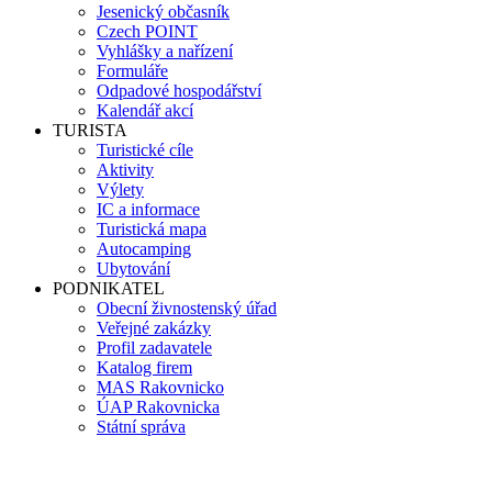
Jesenický občasník
Czech POINT
Vyhlášky a nařízení
Formuláře
Odpadové hospodářství
Kalendář akcí
TURISTA
Turistické cíle
Aktivity
Výlety
IC a informace
Turistická mapa
Autocamping
Ubytování
PODNIKATEL
Obecní živnostenský úřad
Veřejné zakázky
Profil zadavatele
Katalog firem
MAS Rakovnicko
ÚAP Rakovnicka
Státní správa