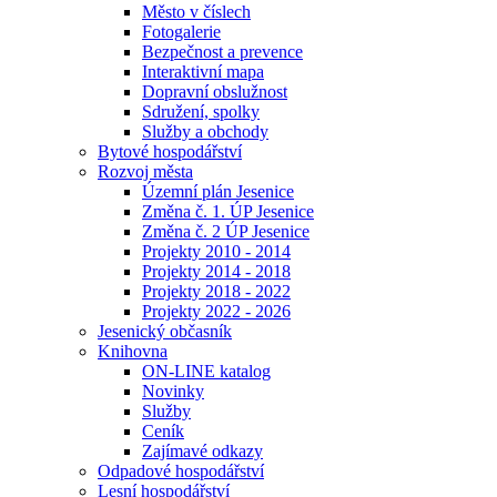
Město v číslech
Fotogalerie
Bezpečnost a prevence
Interaktivní mapa
Dopravní obslužnost
Sdružení, spolky
Služby a obchody
Bytové hospodářství
Rozvoj města
Územní plán Jesenice
Změna č. 1. ÚP Jesenice
Změna č. 2 ÚP Jesenice
Projekty 2010 - 2014
Projekty 2014 - 2018
Projekty 2018 - 2022
Projekty 2022 - 2026
Jesenický občasník
Knihovna
ON-LINE katalog
Novinky
Služby
Ceník
Zajímavé odkazy
Odpadové hospodářství
Lesní hospodářství