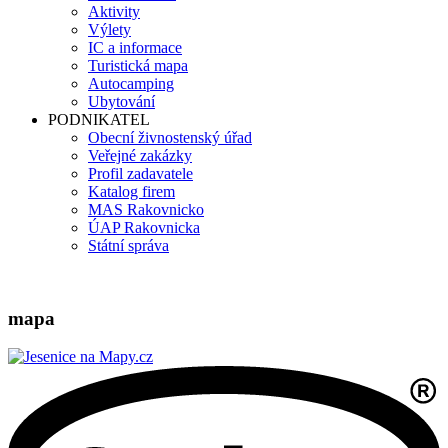
Aktivity
Výlety
IC a informace
Turistická mapa
Autocamping
Ubytování
PODNIKATEL
Obecní živnostenský úřad
Veřejné zakázky
Profil zadavatele
Katalog firem
MAS Rakovnicko
ÚAP Rakovnicka
Státní správa
mapa