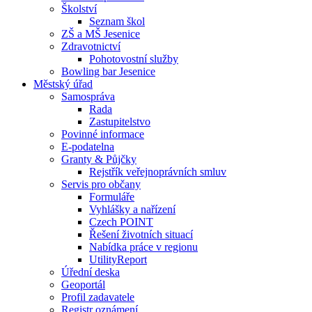
Školství
Seznam škol
ZŠ a MŠ Jesenice
Zdravotnictví
Pohotovostní služby
Bowling bar Jesenice
Městský úřad
Samospráva
Rada
Zastupitelstvo
Povinné informace
E-podatelna
Granty & Půjčky
Rejstřík veřejnoprávních smluv
Servis pro občany
Formuláře
Vyhlášky a nařízení
Czech POINT
Řešení životních situací
Nabídka práce v regionu
UtilityReport
Úřední deska
Geoportál
Profil zadavatele
Registr oznámení