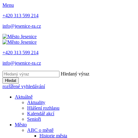
Menu
+420 313 599 214
info@jesenice-ra.cz
+420 313 599 214
info@jesenice-ra.cz
Hledaný výraz
Hledat
rozšířené vyhledávání
Aktuálně
Aktuality
Hlášení rozhlasu
Kalendář akcí
Senioři
Město
ABC o městě
Historie města