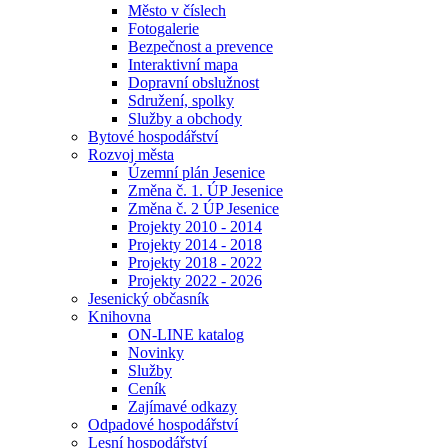
Město v číslech
Fotogalerie
Bezpečnost a prevence
Interaktivní mapa
Dopravní obslužnost
Sdružení, spolky
Služby a obchody
Bytové hospodářství
Rozvoj města
Územní plán Jesenice
Změna č. 1. ÚP Jesenice
Změna č. 2 ÚP Jesenice
Projekty 2010 - 2014
Projekty 2014 - 2018
Projekty 2018 - 2022
Projekty 2022 - 2026
Jesenický občasník
Knihovna
ON-LINE katalog
Novinky
Služby
Ceník
Zajímavé odkazy
Odpadové hospodářství
Lesní hospodářství