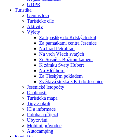
GDPR
Turistika
Genius loci
Turistické cíle
Aktivity
Výlety
Za trpaslíky do Krtských skal
Za památkami centra Jesenice
Na hrad Petrohrad
Na vrch Všech svatých
Ze Sosně k Božímu kameni
K zámku Svatý Hubert
Na Vlčí horu
Za Tleským pokladem
Zvědavá stezka z Krt do Jesenice
Jesenické letopočty
Osobnosti
Turistická mapa
Tipy z okolí
IC a informace
Poloha a příjezd
Ubytování
Mobilní průvodce
Autocamping
Kontakty