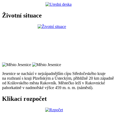
Životní situace
Jesenice se nachází v nejzápadnějším cípu Středočeského kraje
na rozhraní s kraji Plzeňským a Ústeckým, přibližně 20 km západně
od Královského města Rakovník. Městečko leží v Rakovnické
pahorkatině v nadmořské výšce 459 m. n. m. (náměstí).
Klikací rozpočet