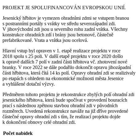
PROJEKT JE SPOLUFINANCOVÁN EVROPSKOU UNIÍ.
Jesenický hřbitov je vymezen ohradními zdmi se vstupem branou
s postranními portály s vrátky ve středu severozápadní zdi.
V jihovýchodní zdi jsou u severního rohu zadní vrátka. Všechny
konstrukce ohradních zdí i brány jsou betonové, částečně
prefabrikované. Vrata a vrátka jsou ocelová.
Hlavní vstup byl opraven v 1. etapě realizace projektu v roce
2018 spolu s 25 poli. V další etapě projektu v roce 2020 došlo
k opravě dalších 7 polí v zadní části hřbitova vč. zhotovení nové
branky. V roce 2022 se dále podařilo dokončit opravu jihozápadní
části hřbitova, která čítá 14 ks polí. Opravy ohradní zdi se realizivaly
po etapách s ohledem na ekonomické možnosti města Jesenice
a vyhlášené dotační výzvy.
Předmětem tohoto projektu je rekonstrukce zbylých polí ohradní zdi
jesenického hřbitova, která bude spočívat v provedení bouracích
prací s následnou zpětnou stavbou ohradní zdi v původních
rozměrech. Uvedená rekonstrukce naváže na již dříve provedené
částečné opravy ohradní zdi s tím, že realizací projektu dojde
k dokončení obnovy celé ohradní zdi.
Počet nabídek