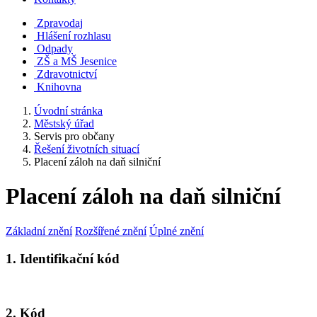
Zpravodaj
Hlášení rozhlasu
Odpady
ZŠ a MŠ Jesenice
Zdravotnictví
Knihovna
Úvodní stránka
Městský úřad
Servis pro občany
Řešení životních situací
Placení záloh na daň silniční
Placení záloh na daň silniční
Základní znění
Rozšířené znění
Úplné znění
1. Identifikační kód
2. Kód