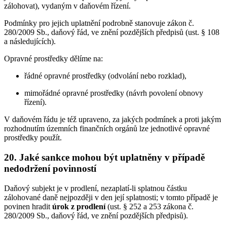
zálohovat), vydaným v daňovém řízení.
Podmínky pro jejich uplatnění podrobně stanovuje zákon č.
280/2009 Sb., daňový řád, ve znění pozdějších předpisů (ust. § 108
a následujících).
Opravné prostředky dělíme na:
řádné opravné prostředky (odvolání nebo rozklad),
mimořádné opravné prostředky (návrh povolení obnovy
řízení).
V daňovém řádu je též upraveno, za jakých podmínek a proti jakým
rozhodnutím územních finančních orgánů lze jednotlivé opravné
prostředky použít.
20. Jaké sankce mohou být uplatněny v případě
nedodržení povinností
Daňový subjekt je v prodlení, nezaplatí-li splatnou částku
zálohované daně nejpozději v den její splatnosti; v tomto případě je
povinen hradit
úrok z prodlení
(ust. § 252 a 253 zákona č.
280/2009 Sb., daňový řád, ve znění pozdějších předpisů).