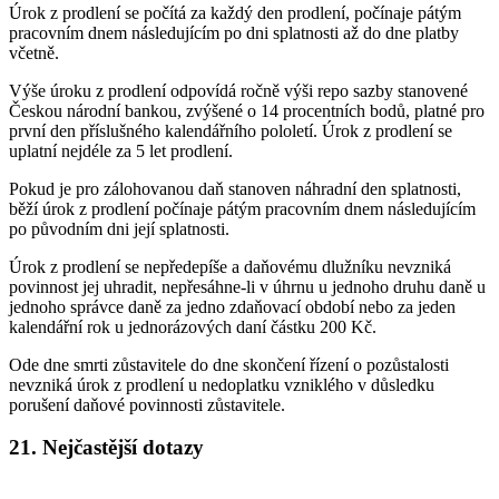
Úrok z prodlení se počítá za každý den prodlení, počínaje pátým
pracovním dnem následujícím po dni splatnosti až do dne platby
včetně.
Výše úroku z prodlení odpovídá ročně výši repo sazby stanovené
Českou národní bankou, zvýšené o 14 procentních bodů, platné pro
první den příslušného kalendářního pololetí. Úrok z prodlení se
uplatní nejdéle za 5 let prodlení.
Pokud je pro zálohovanou daň stanoven náhradní den splatnosti,
běží úrok z prodlení počínaje pátým pracovním dnem následujícím
po původním dni její splatnosti.
Úrok z prodlení se nepředepíše a daňovému dlužníku nevzniká
povinnost jej uhradit, nepřesáhne-li v úhrnu u jednoho druhu daně u
jednoho správce daně za jedno zdaňovací období nebo za jeden
kalendářní rok u jednorázových daní částku 200 Kč.
Ode dne smrti zůstavitele do dne skončení řízení o pozůstalosti
nevzniká úrok z prodlení u nedoplatku vzniklého v důsledku
porušení daňové povinnosti zůstavitele.
21. Nejčastější dotazy