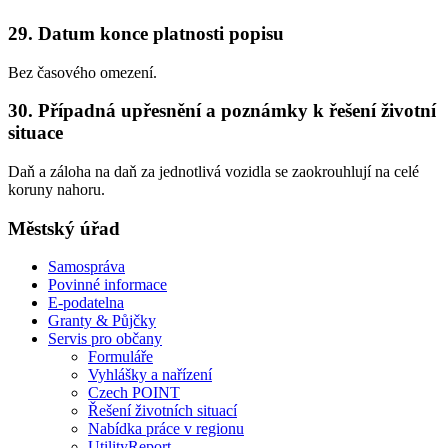
29. Datum konce platnosti popisu
Bez časového omezení.
30. Případná upřesnění a poznámky k řešení životní
situace
Daň a záloha na daň za jednotlivá vozidla se zaokrouhlují na celé
koruny nahoru.
Městský úřad
Samospráva
Povinné informace
E-podatelna
Granty & Půjčky
Servis pro občany
Formuláře
Vyhlášky a nařízení
Czech POINT
Řešení životních situací
Nabídka práce v regionu
UtilityReport