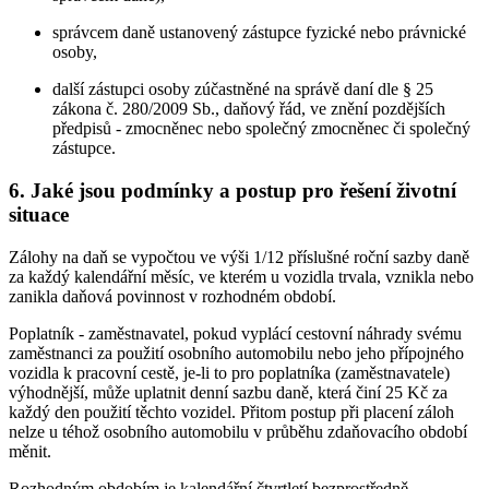
správcem daně ustanovený zástupce fyzické nebo právnické
osoby,
další zástupci osoby zúčastněné na správě daní dle § 25
zákona č. 280/2009 Sb., daňový řád, ve znění pozdějších
předpisů - zmocněnec nebo společný zmocněnec či společný
zástupce.
6. Jaké jsou podmínky a postup pro řešení životní
situace
Zálohy na daň se vypočtou ve výši 1/12 příslušné roční sazby daně
za každý kalendářní měsíc, ve kterém u vozidla trvala, vznikla nebo
zanikla daňová povinnost v rozhodném období.
Poplatník - zaměstnavatel, pokud vyplácí cestovní náhrady svému
zaměstnanci za použití osobního automobilu nebo jeho přípojného
vozidla k pracovní cestě, je-li to pro poplatníka (zaměstnavatele)
výhodnější, může uplatnit denní sazbu daně, která činí 25 Kč za
každý den použití těchto vozidel. Přitom postup při placení záloh
nelze u téhož osobního automobilu v průběhu zdaňovacího období
měnit.
Rozhodným obdobím je kalendářní čtvrtletí bezprostředně