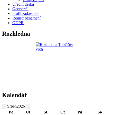
Úřední deska
Geoportál
Profil zadavatele
Registr oznámení
GDPR
Rozhledna
Kalendář
Srpen
2026
Po
Út
St
Čt
Pá
So