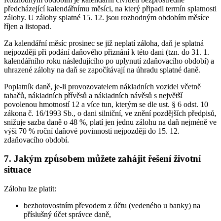
předcházející kalendářnímu měsíci, na který připadl termín splatnosti
zálohy. U zálohy splatné 15. 12. jsou rozhodným obdobím měsíce
říjen a listopad.
Za kalendářní měsíc prosinec se již neplatí záloha, daň je splatná
nejpozději při podání daňového přiznání k této dani (tzn. do 31. 1.
kalendářního roku následujícího po uplynutí zdaňovacího období) a
uhrazené zálohy na daň se započítávají na úhradu splatné daně.
Poplatník daně, je-li provozovatelem nákladních vozidel včetně
tahačů, nákladních přívěsů a nákladních návěsů s největší
povolenou hmotností 12 a více tun, kterým se dle ust. § 6 odst. 10
zákona č. 16/1993 Sb., o dani silniční, ve znění pozdějších předpisů,
snižuje sazba daně o 48 %, platí jen jednu zálohu na daň nejméně ve
výši 70 % roční daňové povinnosti nejpozději do 15. 12.
zdaňovacího období.
7. Jakým způsobem můžete zahájit řešení životní
situace
Zálohu lze platit:
bezhotovostním převodem z účtu (vedeného u banky) na
příslušný účet správce daně,