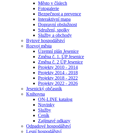
Město v číslech
Fotogalerie
Bezpečnost a prevence
Interaktivní mapa
Dopravní obslužnost
Sdružení, spolky
Služby a obchody
Bytové hospodářství
Rozvoj města
Územní plán Jesenice
Změna č. 1. ÚP Jesenice
Změna č. 2 ÚP Jesenice
Projekty 2010 - 2014
Projekty 2014 - 2018
Projekty 2018 - 2022
Projekty 2022 - 2026
Jesenický občasník
Knihovna
ON-LINE katalog
Novinky
Služby
Ceník
Zajímavé odkazy
Odpadové hospodářství
Lesní hospodářství