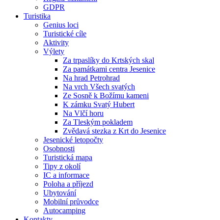
GDPR
Turistika
Genius loci
Turistické cíle
Aktivity
Výlety
Za trpaslíky do Krtských skal
Za památkami centra Jesenice
Na hrad Petrohrad
Na vrch Všech svatých
Ze Sosně k Božímu kameni
K zámku Svatý Hubert
Na Vlčí horu
Za Tleským pokladem
Zvědavá stezka z Krt do Jesenice
Jesenické letopočty
Osobnosti
Turistická mapa
Tipy z okolí
IC a informace
Poloha a příjezd
Ubytování
Mobilní průvodce
Autocamping
Kontakty