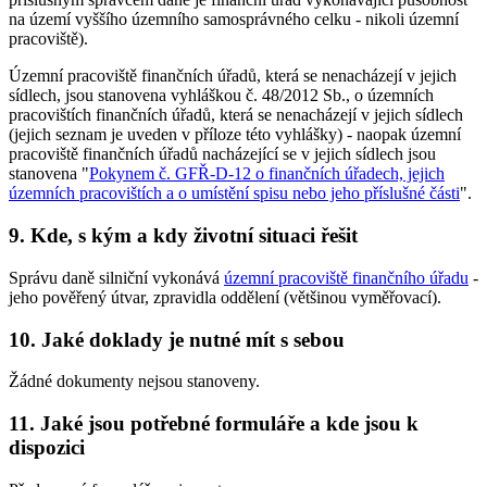
na území vyššího územního samosprávného celku - nikoli územní
pracoviště).
Územní pracoviště finančních úřadů, která se nenacházejí v jejich
sídlech, jsou stanovena vyhláškou č. 48/2012 Sb., o územních
pracovištích finančních úřadů, která se nenacházejí v jejich sídlech
(jejich seznam je uveden v příloze této vyhlášky) - naopak územní
pracoviště finančních úřadů nacházející se v jejich sídlech jsou
stanovena "
Pokynem č. GFŘ-D-12 o finančních úřadech, jejich
územních pracovištích a o umístění spisu nebo jeho příslušné části
".
9. Kde, s kým a kdy životní situaci řešit
Správu daně silniční vykonává
územní pracoviště finančního úřadu
-
jeho pověřený útvar, zpravidla oddělení (většinou vyměřovací).
10. Jaké doklady je nutné mít s sebou
Žádné dokumenty nejsou stanoveny.
11. Jaké jsou potřebné formuláře a kde jsou k
dispozici