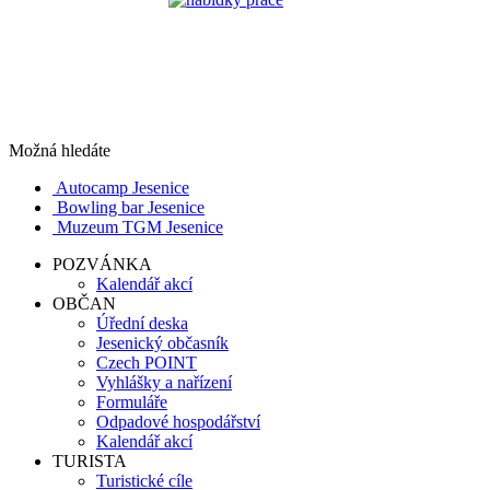
Možná hledáte
Autocamp Jesenice
Bowling bar Jesenice
Muzeum TGM Jesenice
POZVÁNKA
Kalendář akcí
OBČAN
Úřední deska
Jesenický občasník
Czech POINT
Vyhlášky a nařízení
Formuláře
Odpadové hospodářství
Kalendář akcí
TURISTA
Turistické cíle