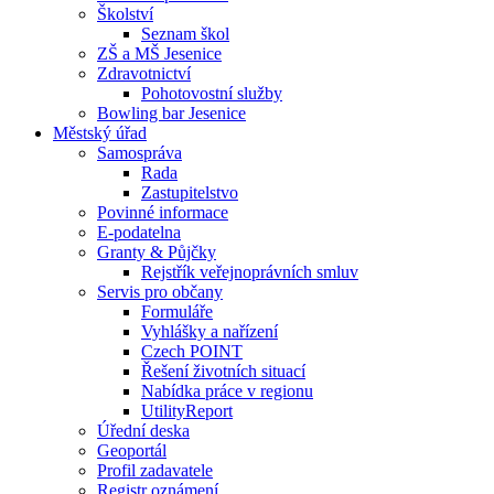
Školství
Seznam škol
ZŠ a MŠ Jesenice
Zdravotnictví
Pohotovostní služby
Bowling bar Jesenice
Městský úřad
Samospráva
Rada
Zastupitelstvo
Povinné informace
E-podatelna
Granty & Půjčky
Rejstřík veřejnoprávních smluv
Servis pro občany
Formuláře
Vyhlášky a nařízení
Czech POINT
Řešení životních situací
Nabídka práce v regionu
UtilityReport
Úřední deska
Geoportál
Profil zadavatele
Registr oznámení