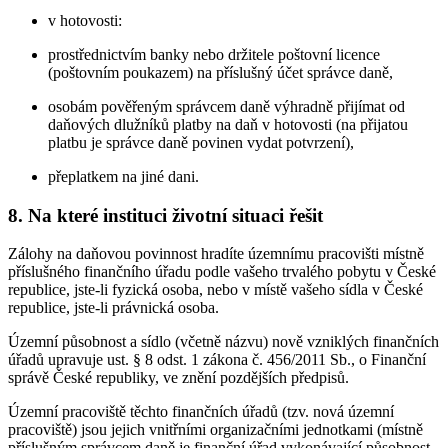
v hotovosti:
prostřednictvím banky nebo držitele poštovní licence
(poštovním poukazem) na příslušný účet správce daně,
osobám pověřeným správcem daně výhradně přijímat od
daňových dlužníků platby na daň v hotovosti (na přijatou
platbu je správce daně povinen vydat potvrzení),
přeplatkem na jiné dani.
8. Na které instituci životní situaci řešit
Zálohy na daňovou povinnost hradíte územnímu pracovišti místně
příslušného finančního úřadu podle vašeho trvalého pobytu v České
republice, jste-li fyzická osoba, nebo v místě vašeho sídla v České
republice, jste-li právnická osoba.
Územní působnost a sídlo (včetně názvu) nově vzniklých finančních
úřadů upravuje ust. § 8 odst. 1 zákona č. 456/2011 Sb., o Finanční
správě České republiky, ve znění pozdějších předpisů.
Územní pracoviště těchto finančních úřadů (tzv. nová územní
pracoviště) jsou jejich vnitřními organizačními jednotkami (místně
příslušným správcem daně je finanční úřad vykonávající působnost