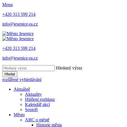
Menu
+420 313 599 214
info@jesenice-ra.cz
+420 313 599 214
info@jesenice-ra.cz
Hledaný výraz
Hledat
rozšířené vyhledávání
Aktuálně
Aktuality
Hlášení rozhlasu
Kalendář akcí
Senioři
Město
ABC o městě
Historie města