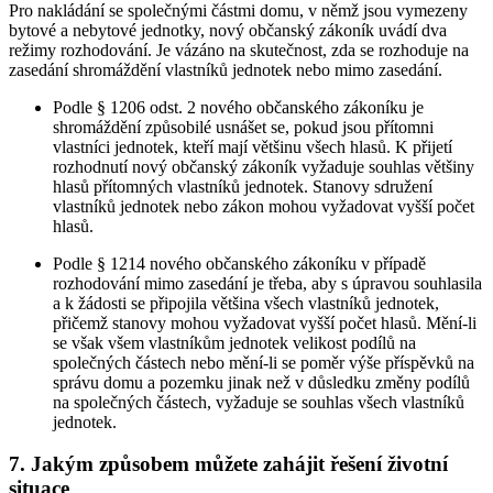
Pro nakládání se společnými částmi domu, v němž jsou vymezeny
bytové a nebytové jednotky, nový občanský zákoník uvádí dva
režimy rozhodování. Je vázáno na skutečnost, zda se rozhoduje na
zasedání shromáždění vlastníků jednotek nebo mimo zasedání.
Podle § 1206 odst. 2 nového občanského zákoníku je
shromáždění způsobilé usnášet se, pokud jsou přítomni
vlastníci jednotek, kteří mají většinu všech hlasů. K přijetí
rozhodnutí nový občanský zákoník vyžaduje souhlas většiny
hlasů přítomných vlastníků jednotek. Stanovy sdružení
vlastníků jednotek nebo zákon mohou vyžadovat vyšší počet
hlasů.
Podle § 1214 nového občanského zákoníku v případě
rozhodování mimo zasedání je třeba, aby s úpravou souhlasila
a k žádosti se připojila většina všech vlastníků jednotek,
přičemž stanovy mohou vyžadovat vyšší počet hlasů. Mění-li
se však všem vlastníkům jednotek velikost podílů na
společných částech nebo mění-li se poměr výše příspěvků na
správu domu a pozemku jinak než v důsledku změny podílů
na společných částech, vyžaduje se souhlas všech vlastníků
jednotek.
7. Jakým způsobem můžete zahájit řešení životní
situace