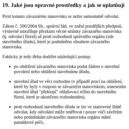
19. Jaké jsou opravné prostředky a jak se uplatňují
Proti tomuto závaznému stanovisku se nelze samostatně odvolat.
Zákon č. 500/2004 Sb., správní řád, ve znění pozdějších předpisů,
výslovně umožňuje přezkum věcné stránky závazného stanoviska
(tj. odvolací řízení) až proti rozhodnutí správního orgánu (zde
stavebního úřadu), které je podmíněno obsahem závazného
stanoviska.
Fakticky je tedy třeba dodržet následující postup:
po obdržení závazného stanoviska podat žádost o stavební
povolení nebo ohlášení stavebnímu úřadu,
stavební úřad ve věci rozhodne (v případě prací na ohlášení,
které by byly v rozporu se závazným stanoviskem, usnesením
stavební úřad "překlopí" ohlašovací režim do stavebního
řízení, které je ukončeno rozhodnutím),
proti rozhodnutí stavebního úřadu se lze ve stanovené lhůtě
odvolat, kdy odvolání může směřovat i pouze vůči závěrům
nebo podmínkám závazného stanoviska orgánu státní
památkové péče,