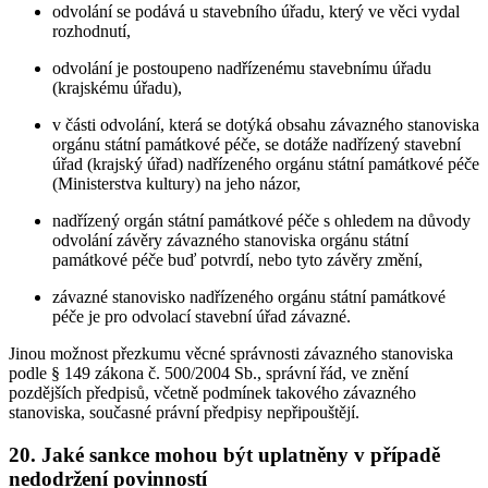
odvolání se podává u stavebního úřadu, který ve věci vydal
rozhodnutí,
odvolání je postoupeno nadřízenému stavebnímu úřadu
(krajskému úřadu),
v části odvolání, která se dotýká obsahu závazného stanoviska
orgánu státní památkové péče, se dotáže nadřízený stavební
úřad (krajský úřad) nadřízeného orgánu státní památkové péče
(Ministerstva kultury) na jeho názor,
nadřízený orgán státní památkové péče s ohledem na důvody
odvolání závěry závazného stanoviska orgánu státní
památkové péče buď potvrdí, nebo tyto závěry změní,
závazné stanovisko nadřízeného orgánu státní památkové
péče je pro odvolací stavební úřad závazné.
Jinou možnost přezkumu věcné správnosti závazného stanoviska
podle § 149 zákona č. 500/2004 Sb., správní řád, ve znění
pozdějších předpisů, včetně podmínek takového závazného
stanoviska, současné právní předpisy nepřipouštějí.
20. Jaké sankce mohou být uplatněny v případě
nedodržení povinností