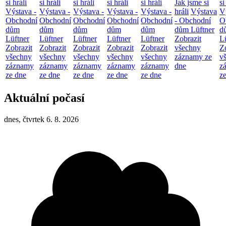
si hráli
si hráli
si hráli
si hráli
si hráli
Jak jsme si
si
Výstava -
Výstava -
Výstava -
Výstava -
Výstava -
hráli
Výstava
V
Obchodní
Obchodní
Obchodní
Obchodní
Obchodní
- Obchodní
O
dům
dům
dům
dům
dům
dům Lüftner
d
Lüftner
Lüftner
Lüftner
Lüftner
Lüftner
Zobrazit
L
Zobrazit
Zobrazit
Zobrazit
Zobrazit
Zobrazit
všechny
Z
všechny
všechny
všechny
všechny
všechny
záznamy ze
v
záznamy
záznamy
záznamy
záznamy
záznamy
dne
z
ze dne
ze dne
ze dne
ze dne
ze dne
z
Aktuální počasí
dnes, čtvrtek 6. 8. 2026