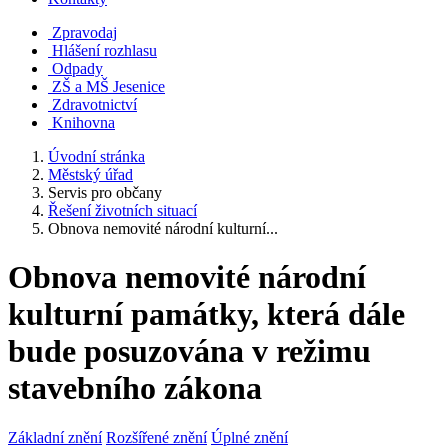
Zpravodaj
Hlášení rozhlasu
Odpady
ZŠ a MŠ Jesenice
Zdravotnictví
Knihovna
Úvodní stránka
Městský úřad
Servis pro občany
Řešení životních situací
Obnova nemovité národní kulturní...
Obnova nemovité národní
kulturní památky, která dále
bude posuzována v režimu
stavebního zákona
Základní znění
Rozšířené znění
Úplné znění