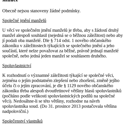
Obecně nejsou stanoveny žádné podmínky.
Společné jmění manželů
U věcí ve společném jmění manželů je třeba, aby s žádostí druhý
manžel alespoň souhlasil (nejedná se o běžnou záležitost) nebo aby
jí podali oba manželé. Dle § 714 odst. 1 nového občanského
zákoníku v záležitostech týkajících se společného jmění a jeho
součástí, které nelze považovat za běžné, právně jednají manželé
společně, nebo jedná jeden manžel se souhlasem druhého.
Spoluvlastnictví
K rozhodnutí o významné záležitosti týkající se společné věci,
zejména o jejím podstatném zlepšení nebo zhoršení, změně jejího
účelu či o jejím zpracování, je dle § 1129 nového občanského
zákoníku třeba alespoň dvoutřetinové většiny hlasů spoluvlastníků
(počítáno podle velikosti spoluvlastnických podílů na společné
věci). Nedosáhne-li se této většiny, rozhodne na návrh
spoluvlastníka soud. (Do 31. prosince 2013 postačovala většina
nadpoloviční.)
Společenství vlastníků