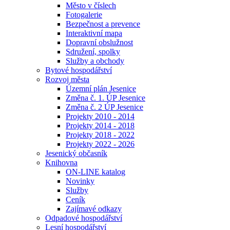
Město v číslech
Fotogalerie
Bezpečnost a prevence
Interaktivní mapa
Dopravní obslužnost
Sdružení, spolky
Služby a obchody
Bytové hospodářství
Rozvoj města
Územní plán Jesenice
Změna č. 1. ÚP Jesenice
Změna č. 2 ÚP Jesenice
Projekty 2010 - 2014
Projekty 2014 - 2018
Projekty 2018 - 2022
Projekty 2022 - 2026
Jesenický občasník
Knihovna
ON-LINE katalog
Novinky
Služby
Ceník
Zajímavé odkazy
Odpadové hospodářství
Lesní hospodářství