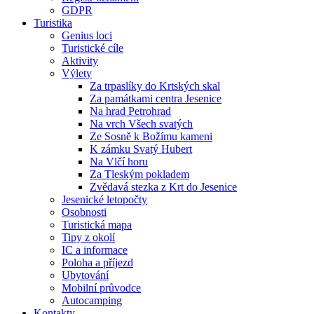
GDPR
Turistika
Genius loci
Turistické cíle
Aktivity
Výlety
Za trpaslíky do Krtských skal
Za památkami centra Jesenice
Na hrad Petrohrad
Na vrch Všech svatých
Ze Sosně k Božímu kameni
K zámku Svatý Hubert
Na Vlčí horu
Za Tleským pokladem
Zvědavá stezka z Krt do Jesenice
Jesenické letopočty
Osobnosti
Turistická mapa
Tipy z okolí
IC a informace
Poloha a příjezd
Ubytování
Mobilní průvodce
Autocamping
Kontakty