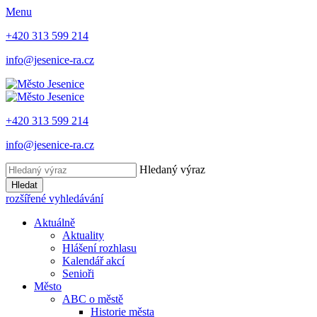
Menu
+420 313 599 214
info@jesenice-ra.cz
+420 313 599 214
info@jesenice-ra.cz
Hledaný výraz
Hledat
rozšířené vyhledávání
Aktuálně
Aktuality
Hlášení rozhlasu
Kalendář akcí
Senioři
Město
ABC o městě
Historie města