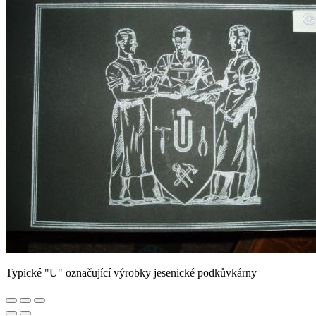
Typické "U" označující výrobky jesenické podkůvkárny