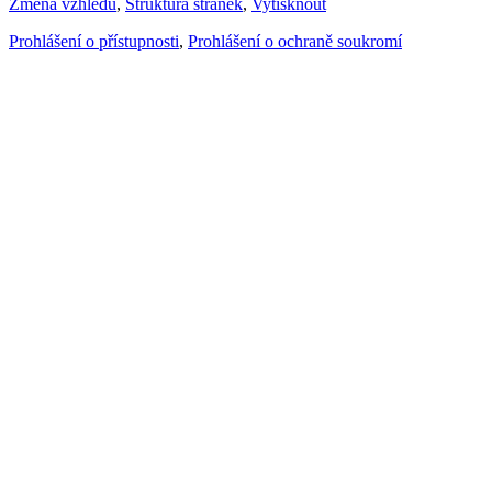
Změna vzhledu
,
Struktura stránek
,
Vytisknout
Prohlášení o přístupnosti
,
Prohlášení o ochraně soukromí