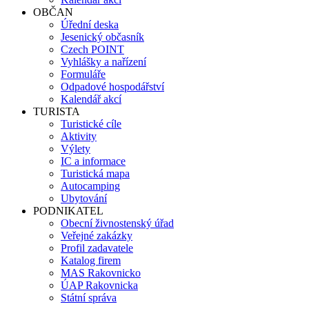
OBČAN
Úřední deska
Jesenický občasník
Czech POINT
Vyhlášky a nařízení
Formuláře
Odpadové hospodářství
Kalendář akcí
TURISTA
Turistické cíle
Aktivity
Výlety
IC a informace
Turistická mapa
Autocamping
Ubytování
PODNIKATEL
Obecní živnostenský úřad
Veřejné zakázky
Profil zadavatele
Katalog firem
MAS Rakovnicko
ÚAP Rakovnicka
Státní správa