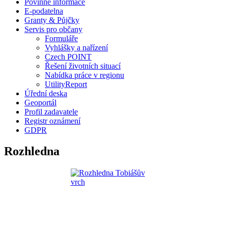
Povinné informace
E-podatelna
Granty & Půjčky
Servis pro občany
Formuláře
Vyhlášky a nařízení
Czech POINT
Řešení životních situací
Nabídka práce v regionu
UtilityReport
Úřední deska
Geoportál
Profil zadavatele
Registr oznámení
GDPR
Rozhledna