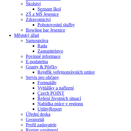
Školství
Seznam škol
ZŠ a MŠ Jesenice
Zdravotnictví
Pohotovostní služby
Bowling bar Jesenice
Městský úřad
Samospráva
Rada
Zastupitelstvo
Povinné informace
E-podatelna
Granty & Půjčky
Rejstřík veřejnoprávních smluv
Servis pro občany
Formuláře
Vyhlášky a nařízení
Czech POINT
Řešení životních situací
Nabídka práce v regionu
UtilityReport
Úřední deska
Geoportál
Profil zadavatele
Registr oznámení