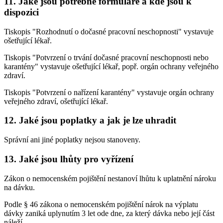
11. Jaké jsou potřebné formuláře a kde jsou k
dispozici
Tiskopis "Rozhodnutí o dočasné pracovní neschopnosti" vystavuje
ošetřující lékař.
Tiskopis "Potvrzení o trvání dočasné pracovní neschopnosti nebo
karantény" vystavuje ošetřující lékař, popř. orgán ochrany veřejného
zdraví.
Tiskopis "Potvrzení o nařízení karantény" vystavuje orgán ochrany
veřejného zdraví, ošetřující lékař.
12. Jaké jsou poplatky a jak je lze uhradit
Správní ani jiné poplatky nejsou stanoveny.
13. Jaké jsou lhůty pro vyřízení
Zákon o nemocenském pojištění nestanoví lhůtu k uplatnění nároku
na dávku.
Podle § 46 zákona o nemocenském pojištění nárok na výplatu
dávky zaniká uplynutím 3 let ode dne, za který dávka nebo její část
náleží.