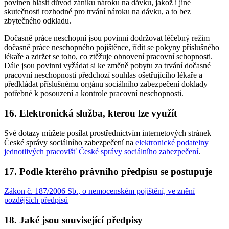
povinen hlásit důvod zániku nároku na dávku, jakož i jiné
skutečnosti rozhodné pro trvání nároku na dávku, a to bez
zbytečného odkladu.
Dočasně práce neschopní jsou povinni dodržovat léčebný režim
dočasně práce neschopného pojištěnce, řídit se pokyny příslušného
lékaře a zdržet se toho, co ztěžuje obnovení pracovní schopnosti.
Dále jsou povinni vyžádat si ke změně pobytu za trvání dočasné
pracovní neschopnosti předchozí souhlas ošetřujícího lékaře a
předkládat příslušnému orgánu sociálního zabezpečení doklady
potřebné k posouzení a kontrole pracovní neschopnosti.
16. Elektronická služba, kterou lze využít
Své dotazy můžete posílat prostřednictvím internetových stránek
České správy sociálního zabezpečení na
elektronické podatelny
jednotlivých pracovišť České správy sociálního zabezpečení
.
17. Podle kterého právního předpisu se postupuje
Zákon č. 187/2006 Sb., o nemocenském pojištění, ve znění
pozdějších předpisů
18. Jaké jsou související předpisy