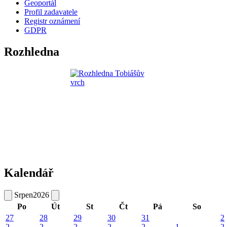
Geoportál
Profil zadavatele
Registr oznámení
GDPR
Rozhledna
Kalendář
Srpen
2026
Po
Út
St
Čt
Pá
So
27
28
29
30
31
2
2
2
2
2
2
1
2