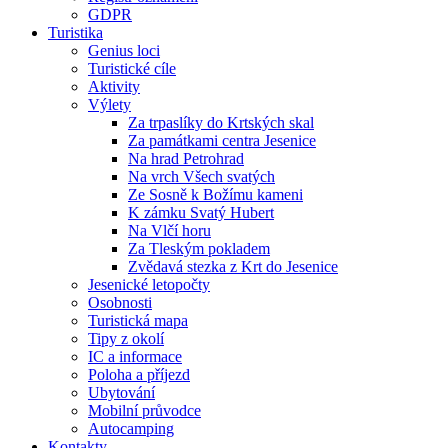
GDPR
Turistika
Genius loci
Turistické cíle
Aktivity
Výlety
Za trpaslíky do Krtských skal
Za památkami centra Jesenice
Na hrad Petrohrad
Na vrch Všech svatých
Ze Sosně k Božímu kameni
K zámku Svatý Hubert
Na Vlčí horu
Za Tleským pokladem
Zvědavá stezka z Krt do Jesenice
Jesenické letopočty
Osobnosti
Turistická mapa
Tipy z okolí
IC a informace
Poloha a příjezd
Ubytování
Mobilní průvodce
Autocamping
Kontakty