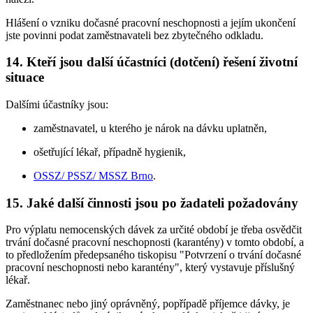
Hlášení o vzniku dočasné pracovní neschopnosti a jejím ukončení
jste povinni podat zaměstnavateli bez zbytečného odkladu.
14. Kteří jsou další účastníci (dotčení) řešení životní
situace
Dalšími účastníky jsou:
zaměstnavatel, u kterého je nárok na dávku uplatněn,
ošetřující lékař, případně hygienik,
OSSZ/ PSSZ/ MSSZ Brno
.
15. Jaké další činnosti jsou po žadateli požadovány
Pro výplatu nemocenských dávek za určité období je třeba osvědčit
trvání dočasné pracovní neschopnosti (karantény) v tomto období, a
to předložením předepsaného tiskopisu "Potvrzení o trvání dočasné
pracovní neschopnosti nebo karantény", který vystavuje příslušný
lékař.
Zaměstnanec nebo jiný oprávněný, popřípadě příjemce dávky, je