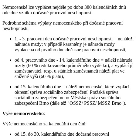
Nemocenské lze vyplácet nejdéle po dobu 380 kalendářních dnů
ode dne vzniku dočasné pracovní neschopnosti.
Podrobné schéma výplaty nemocenského při dočasné pracovní
neschopnosti:
1. - 3. pracovní den dočasné pracovní neschopnosti = nenáleží
náhrada mzdy; v případě karantény je náhrada mzdy
vyplácena od prvního dne dočasné pracovní neschopnosti,
od 4. pracovního dne - 14. kalendářního dne = náleží náhrada
mzdy (60 % redukovaného průměrného výdělku), a vyplácí jí
zaměstnavatel, resp. u státních zaměstnanců náleží plat ve
snížené výši (60 % platu),
od 15. kalendářního dne = náleží nemocenské, které vyplácí
okresní správa sociálního zabezpečení, Pražská správa
sociálního zabezpečení nebo Městská správa sociálního
zabezpečení Brno (dále též "OSSZ/ PSSZ/ MSSZ Brno").
Výše nemocenského
:
Výše nemocenského za kalendářní den činí:
od 15. do 30. kalendářního dne dočasné pracovní