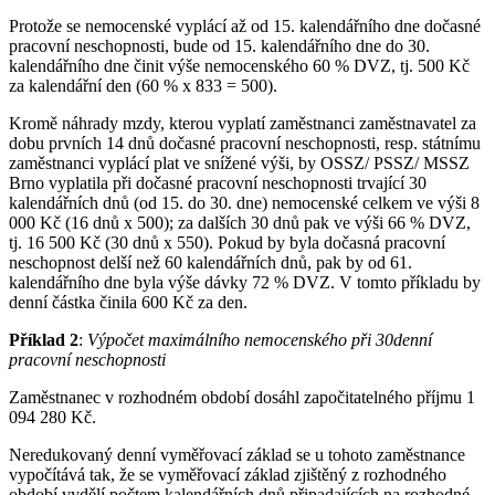
Protože se nemocenské vyplácí až od 15. kalendářního dne dočasné
pracovní neschopnosti, bude od 15. kalendářního dne do 30.
kalendářního dne činit výše nemocenského 60 % DVZ, tj. 500 Kč
za kalendářní den (60 % x 833 = 500).
Kromě náhrady mzdy, kterou vyplatí zaměstnanci zaměstnavatel za
dobu prvních 14 dnů dočasné pracovní neschopnosti, resp. státnímu
zaměstnanci vyplácí plat ve snížené výši, by OSSZ/ PSSZ/ MSSZ
Brno vyplatila při dočasné pracovní neschopnosti trvající 30
kalendářních dnů (od 15. do 30. dne) nemocenské celkem ve výši 8
000 Kč (16 dnů x 500); za dalších 30 dnů pak ve výši 66 % DVZ,
tj. 16 500 Kč (30 dnů x 550). Pokud by byla dočasná pracovní
neschopnost delší než 60 kalendářních dnů, pak by od 61.
kalendářního dne byla výše dávky 72 % DVZ. V tomto příkladu by
denní částka činila 600 Kč za den.
Příklad 2
:
Výpočet maximálního nemocenského při 30denní
pracovní neschopnosti
Zaměstnanec v rozhodném období dosáhl započitatelného příjmu 1
094 280 Kč.
Neredukovaný denní vyměřovací základ se u tohoto zaměstnance
vypočítává tak, že se vyměřovací základ zjištěný z rozhodného
období vydělí počtem kalendářních dnů připadajících na rozhodné