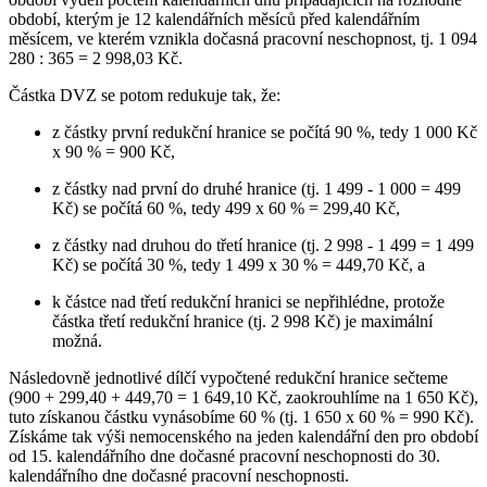
období, kterým je 12 kalendářních měsíců před kalendářním
měsícem, ve kterém vznikla dočasná pracovní neschopnost, tj. 1 094
280 : 365 = 2 998,03 Kč.
Částka DVZ se potom redukuje tak, že:
z částky první redukční hranice se počítá 90 %, tedy 1 000 Kč
x 90 % = 900 Kč,
z částky nad první do druhé hranice (tj. 1 499 - 1 000 = 499
Kč) se počítá 60 %, tedy 499 x 60 % = 299,40 Kč,
z částky nad druhou do třetí hranice (tj. 2 998 - 1 499 = 1 499
Kč) se počítá 30 %, tedy 1 499 x 30 % = 449,70 Kč, a
k částce nad třetí redukční hranici se nepřihlédne, protože
částka třetí redukční hranice (tj. 2 998 Kč) je maximální
možná.
Následovně jednotlivé dílčí vypočtené redukční hranice sečteme
(900 + 299,40 + 449,70 = 1 649,10 Kč, zaokrouhlíme na 1 650 Kč),
tuto získanou částku vynásobíme 60 % (tj. 1 650 x 60 % = 990 Kč).
Získáme tak výši nemocenského na jeden kalendářní den pro období
od 15. kalendářního dne dočasné pracovní neschopnosti do 30.
kalendářního dne dočasné pracovní neschopnosti.