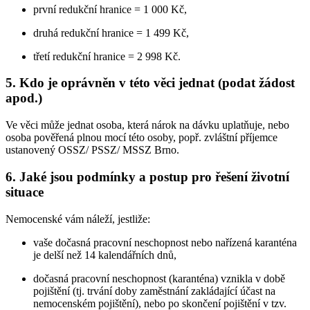
první redukční hranice = 1 000 Kč,
druhá redukční hranice = 1 499 Kč,
třetí redukční hranice = 2 998 Kč.
5. Kdo je oprávněn v této věci jednat (podat žádost
apod.)
Ve věci může jednat osoba, která nárok na dávku uplatňuje, nebo
osoba pověřená plnou mocí této osoby, popř. zvláštní příjemce
ustanovený OSSZ/ PSSZ/ MSSZ Brno.
6. Jaké jsou podmínky a postup pro řešení životní
situace
Nemocenské vám náleží, jestliže:
vaše dočasná pracovní neschopnost nebo nařízená karanténa
je delší než 14 kalendářních dnů,
dočasná pracovní neschopnost (karanténa) vznikla v době
pojištění (tj. trvání doby zaměstnání zakládající účast na
nemocenském pojištění), nebo po skončení pojištění v tzv.