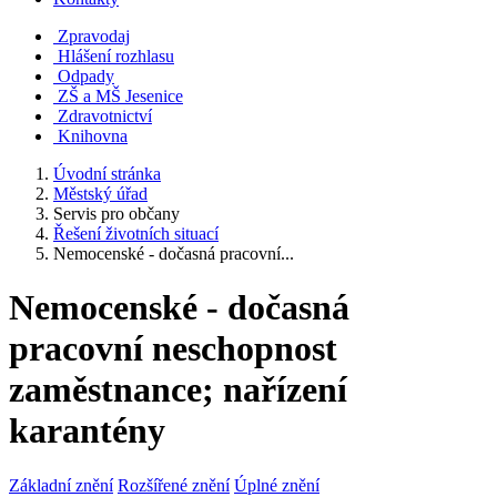
Zpravodaj
Hlášení rozhlasu
Odpady
ZŠ a MŠ Jesenice
Zdravotnictví
Knihovna
Úvodní stránka
Městský úřad
Servis pro občany
Řešení životních situací
Nemocenské - dočasná pracovní...
Nemocenské - dočasná
pracovní neschopnost
zaměstnance; nařízení
karantény
Základní znění
Rozšířené znění
Úplné znění