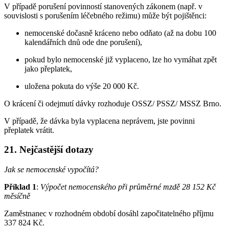
V případě porušení povinností stanovených zákonem (např. v
souvislosti s porušením léčebného režimu) může být pojištěnci:
nemocenské dočasně kráceno nebo odňato (až na dobu 100
kalendářních dnů ode dne porušení),
pokud bylo nemocenské již vyplaceno, lze ho vymáhat zpět
jako přeplatek,
uložena pokuta do výše 20 000 Kč.
O krácení či odejmutí dávky rozhoduje OSSZ/ PSSZ/ MSSZ Brno.
V případě, že dávka byla vyplacena neprávem, jste povinni
přeplatek vrátit.
21. Nejčastější dotazy
Jak se nemocenské vypočítá?
Příklad 1
:
Výpočet nemocenského při průměrné mzdě 28 152 Kč
měsíčně
Zaměstnanec v rozhodném období dosáhl započitatelného příjmu
337 824 Kč.