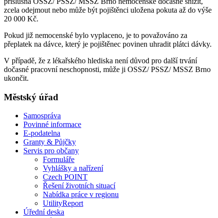
příslušná OSSZ/ PSSZ/ MSSZ Brno nemocenské dočasně snížit,
zcela odejmout nebo může být pojištěnci uložena pokuta až do výše
20 000 Kč.
Pokud již nemocenské bylo vyplaceno, je to považováno za
přeplatek na dávce, který je pojištěnec povinen uhradit plátci dávky.
V případě, že z lékařského hlediska není důvod pro další trvání
dočasné pracovní neschopnosti, může ji OSSZ/ PSSZ/ MSSZ Brno
ukončit.
Městský úřad
Samospráva
Povinné informace
E-podatelna
Granty & Půjčky
Servis pro občany
Formuláře
Vyhlášky a nařízení
Czech POINT
Řešení životních situací
Nabídka práce v regionu
UtilityReport
Úřední deska