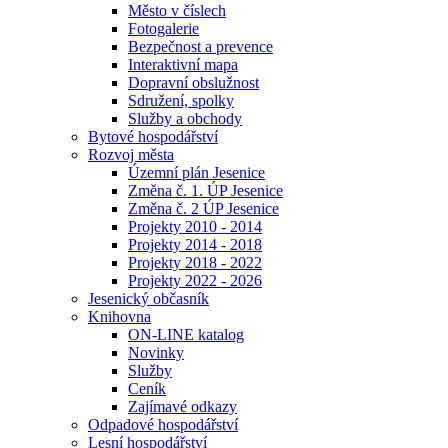
Město v číslech
Fotogalerie
Bezpečnost a prevence
Interaktivní mapa
Dopravní obslužnost
Sdružení, spolky
Služby a obchody
Bytové hospodářství
Rozvoj města
Územní plán Jesenice
Změna č. 1. ÚP Jesenice
Změna č. 2 ÚP Jesenice
Projekty 2010 - 2014
Projekty 2014 - 2018
Projekty 2018 - 2022
Projekty 2022 - 2026
Jesenický občasník
Knihovna
ON-LINE katalog
Novinky
Služby
Ceník
Zajímavé odkazy
Odpadové hospodářství
Lesní hospodářství