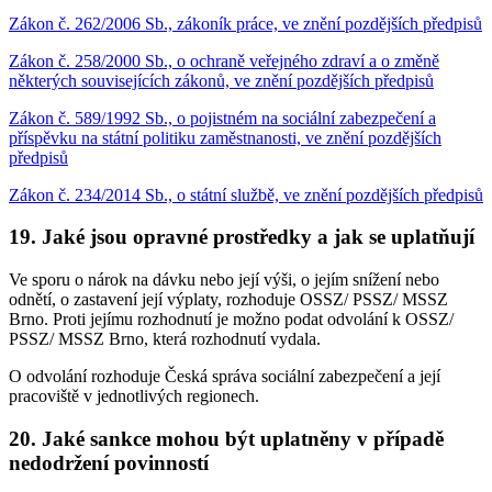
Zákon č. 262/2006 Sb., zákoník práce, ve znění pozdějších předpisů
Zákon č. 258/2000 Sb., o ochraně veřejného zdraví a o změně
některých souvisejících zákonů, ve znění pozdějších předpisů
Zákon č. 589/1992 Sb., o pojistném na sociální zabezpečení a
příspěvku na státní politiku zaměstnanosti, ve znění pozdějších
předpisů
Zákon č. 234/2014 Sb., o státní službě, ve znění pozdějších předpisů
19. Jaké jsou opravné prostředky a jak se uplatňují
Ve sporu o nárok na dávku nebo její výši, o jejím snížení nebo
odnětí, o zastavení její výplaty, rozhoduje OSSZ/ PSSZ/ MSSZ
Brno. Proti jejímu rozhodnutí je možno podat odvolání k OSSZ/
PSSZ/ MSSZ Brno, která rozhodnutí vydala.
O odvolání rozhoduje Česká správa sociální zabezpečení a její
pracoviště v jednotlivých regionech.
20. Jaké sankce mohou být uplatněny v případě
nedodržení povinností