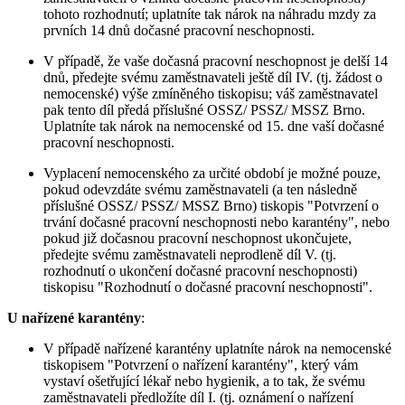
tohoto rozhodnutí; uplatníte tak nárok na náhradu mzdy za
prvních 14 dnů dočasné pracovní neschopnosti.
V případě, že vaše dočasná pracovní neschopnost je delší 14
dnů, předejte svému zaměstnavateli ještě díl IV. (tj. žádost o
nemocenské) výše zmíněného tiskopisu; váš zaměstnavatel
pak tento díl předá příslušné OSSZ/ PSSZ/ MSSZ Brno.
Uplatníte tak nárok na nemocenské od 15. dne vaší dočasné
pracovní neschopnosti.
Vyplacení nemocenského za určité období je možné pouze,
pokud odevzdáte svému zaměstnavateli (a ten následně
příslušné OSSZ/ PSSZ/ MSSZ Brno) tiskopis "Potvrzení o
trvání dočasné pracovní neschopnosti nebo karantény", nebo
pokud již dočasnou pracovní neschopnost ukončujete,
předejte svému zaměstnavateli neprodleně díl V. (tj.
rozhodnutí o ukončení dočasné pracovní neschopnosti)
tiskopisu "Rozhodnutí o dočasné pracovní neschopnosti".
U nařízené karantény
:
V případě nařízené karantény uplatníte nárok na nemocenské
tiskopisem "Potvrzení o nařízení karantény", který vám
vystaví ošetřující lékař nebo hygienik, a to tak, že svému
zaměstnavateli předložíte díl I. (tj. oznámení o nařízení