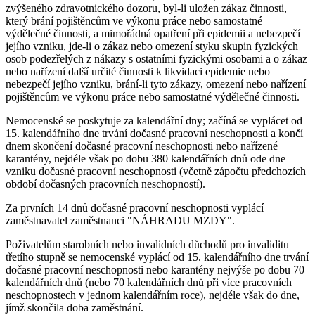
zvýšeného zdravotnického dozoru, byl-li uložen zákaz činnosti,
který brání pojištěncům ve výkonu práce nebo samostatné
výdělečné činnosti, a mimořádná opatření při epidemii a nebezpečí
jejího vzniku, jde-li o zákaz nebo omezení styku skupin fyzických
osob podezřelých z nákazy s ostatními fyzickými osobami a o zákaz
nebo nařízení další určité činnosti k likvidaci epidemie nebo
nebezpečí jejího vzniku, brání-li tyto zákazy, omezení nebo nařízení
pojištěncům ve výkonu práce nebo samostatné výdělečné činnosti.
Nemocenské se poskytuje za kalendářní dny; začíná se vyplácet od
15. kalendářního dne trvání dočasné pracovní neschopnosti a končí
dnem skončení dočasné pracovní neschopnosti nebo nařízené
karantény, nejdéle však po dobu 380 kalendářních dnů ode dne
vzniku dočasné pracovní neschopnosti (včetně zápočtu předchozích
období dočasných pracovních neschopností).
Za prvních 14 dnů dočasné pracovní neschopnosti vyplácí
zaměstnavatel zaměstnanci "NÁHRADU MZDY".
Poživatelům starobních nebo invalidních důchodů pro invaliditu
třetího stupně se nemocenské vyplácí od 15. kalendářního dne trvání
dočasné pracovní neschopnosti nebo karantény nejvýše po dobu 70
kalendářních dnů (nebo 70 kalendářních dnů při více pracovních
neschopnostech v jednom kalendářním roce), nejdéle však do dne,
jímž skončila doba zaměstnání.