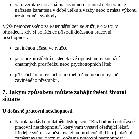
vám vznikne dočasná pracovní neschopnost nebo vám je
nařízena karanténa v době útěku z vazby nebo z místa výkonu
trestu odnětí svobody.
Výše nemocenského za kalendářní den se snižuje o 50 % v
případech, kdy si pojištěnec přivodil dočasnou pracovní
neschopnost:
zaviněnou účastí ve rvačce,
jako bezprostřední následek své opilosti nebo zneužití
omamných prostředků nebo psychotropních látek,
při spáchání úmyslného trestného činu nebo úmyslně
zaviněného přestupku.
7. Jakým způsobem můžete zahájit řešení životní
situace
U dočasné pracovní neschopnosti
:
Nárok na dávku uplatněte tiskopisem "Rozhodnutí o dočasné
pracovní neschopnosti", který vám vystaví ošetřující lékař.
Předejte svému zaměstnavateli neprodleně díl III. (tj. hlášení
zaměstnavateli o vzniku dočasné pracovní neschopnosti)