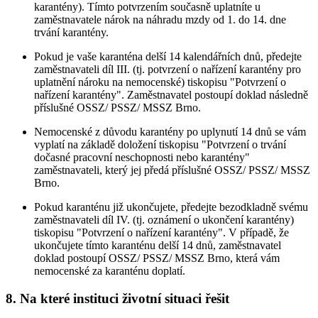
karantény). Tímto potvrzením současně uplatníte u
zaměstnavatele nárok na náhradu mzdy od 1. do 14. dne
trvání karantény.
Pokud je vaše karanténa delší 14 kalendářních dnů, předejte
zaměstnavateli díl III. (tj. potvrzení o nařízení karantény pro
uplatnění nároku na nemocenské) tiskopisu "Potvrzení o
nařízení karantény". Zaměstnavatel postoupí doklad následně
příslušné OSSZ/ PSSZ/ MSSZ Brno.
Nemocenské z důvodu karantény po uplynutí 14 dnů se vám
vyplatí na základě doložení tiskopisu "Potvrzení o trvání
dočasné pracovní neschopnosti nebo karantény"
zaměstnavateli, který jej předá příslušné OSSZ/ PSSZ/ MSSZ
Brno.
Pokud karanténu již ukončujete, předejte bezodkladně svému
zaměstnavateli díl IV. (tj. oznámení o ukončení karantény)
tiskopisu "Potvrzení o nařízení karantény". V případě, že
ukončujete tímto karanténu delší 14 dnů, zaměstnavatel
doklad postoupí OSSZ/ PSSZ/ MSSZ Brno, která vám
nemocenské za karanténu doplatí.
8. Na které instituci životní situaci řešit