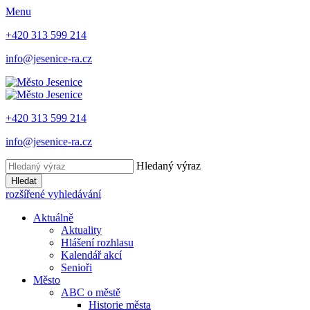
Menu
+420 313 599 214
info@jesenice-ra.cz
+420 313 599 214
info@jesenice-ra.cz
Hledaný výraz
Hledat
rozšířené vyhledávání
Aktuálně
Aktuality
Hlášení rozhlasu
Kalendář akcí
Senioři
Město
ABC o městě
Historie města