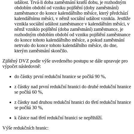
událost. Trvá-li doba zaměstnání kratší dobu, je rozhodným
obdobím období od vzniku pojištění (doby zaměstnání)
zaměstnance do konce kalendářního měsíce, který předchází
kalendářnímu měsíci, v němž sociální událost vznikla. Jestliže
vznikla sociální událost zaměstnance v kalendářním měsíci, v
němž vzniklo pojištění (doba zaměstnání) zaměstnance, je
rozhodným obdobím období od vzniku pojištění zaměstnance
do konce tohoto kalendářního měsíce, a pokud zaměstnání
netrvalo do konce tohoto kalendářního měsíce, do dne,
kterým zaměstnání skončilo.
Zjištěný DVZ podle výše uvedeného postupu se dále upravuje pro
výpočet následovně:
do částky první redukční hranice se počítá 90 %,
z částky nad první redukční hranici do druhé redukční hranice
se počítá 60 %,
z částky nad druhou redukční hranici do třetí redukční hranice
se počítá 30 %,
k částce nad třetí redukční hranici se nepřihlíží.
Výše redukčních hranic: