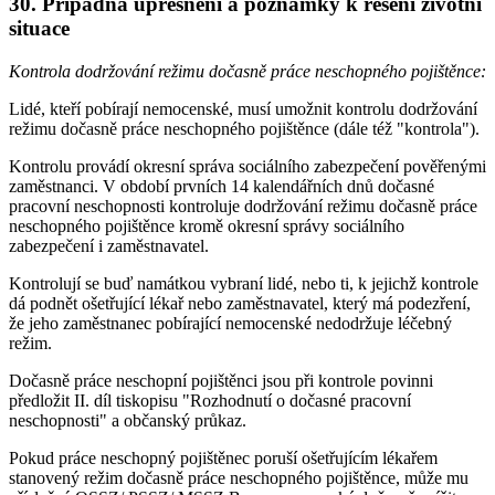
30. Případná upřesnění a poznámky k řešení životní
situace
Kontrola dodržování režimu dočasně práce neschopného pojištěnce:
Lidé, kteří pobírají nemocenské, musí umožnit kontrolu dodržování
režimu dočasně práce neschopného pojištěnce (dále též "kontrola").
Kontrolu provádí okresní správa sociálního zabezpečení pověřenými
zaměstnanci. V období prvních 14 kalendářních dnů dočasné
pracovní neschopnosti kontroluje dodržování režimu dočasně práce
neschopného pojištěnce kromě okresní správy sociálního
zabezpečení i zaměstnavatel.
Kontrolují se buď namátkou vybraní lidé, nebo ti, k jejichž kontrole
dá podnět ošetřující lékař nebo zaměstnavatel, který má podezření,
že jeho zaměstnanec pobírající nemocenské nedodržuje léčebný
režim.
Dočasně práce neschopní pojištěnci jsou při kontrole povinni
předložit II. díl tiskopisu "Rozhodnutí o dočasné pracovní
neschopnosti" a občanský průkaz.
Pokud práce neschopný pojištěnec poruší ošetřujícím lékařem
stanovený režim dočasně práce neschopného pojištěnce, může mu