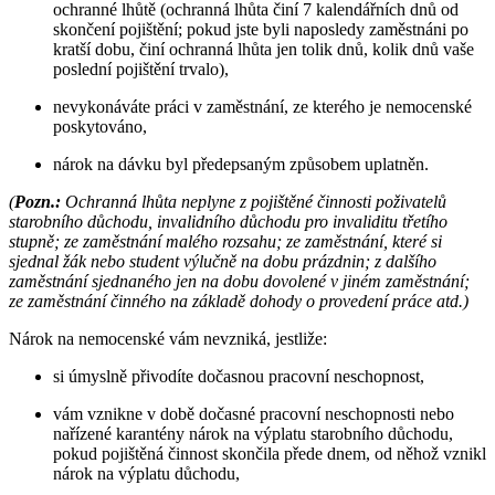
ochranné lhůtě (ochranná lhůta činí 7 kalendářních dnů od
skončení pojištění; pokud jste byli naposledy zaměstnáni po
kratší dobu, činí ochranná lhůta jen tolik dnů, kolik dnů vaše
poslední pojištění trvalo),
nevykonáváte práci v zaměstnání, ze kterého je nemocenské
poskytováno,
nárok na dávku byl předepsaným způsobem uplatněn.
(
Pozn.:
Ochranná lhůta neplyne z pojištěné činnosti poživatelů
starobního důchodu, invalidního důchodu pro invaliditu třetího
stupně; ze zaměstnání malého rozsahu; ze zaměstnání, které si
sjednal žák nebo student výlučně na dobu prázdnin; z dalšího
zaměstnání sjednaného jen na dobu dovolené v jiném zaměstnání;
ze zaměstnání činného na základě dohody o provedení práce atd.)
Nárok na nemocenské vám nevzniká, jestliže:
si úmyslně přivodíte dočasnou pracovní neschopnost,
vám vznikne v době dočasné pracovní neschopnosti nebo
nařízené karantény nárok na výplatu starobního důchodu,
pokud pojištěná činnost skončila přede dnem, od něhož vznikl
nárok na výplatu důchodu,