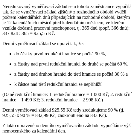
Neredukovaný vyměřovací základ se u tohoto zaměstnance vypočítá
tak, že se vyměřovací základ zjištěný z rozhodného období vydělí
počtem kalendářních dnů připadajících na rozhodné období, kterým
je 12 kalendářních měsíců před kalendářním měsícem, ve kterém
vznikla dočasná pracovní neschopnost, tj. 365 dnů (popř. 366 dnů):
337 824 : 365 = 925,55 Kč.
Denní vyměřovací základ se upraví tak, že:
do částky první redukční hranice se počítá 90 %,
z částky nad první redukční hranici do druhé se počítá 60 %,
z částky nad druhou hranici do třetí hranice se počítá 30 % a
k částce nad třetí redukční hranici se nepřihlíží.
(Dané redukční hranice: 1. redukční hranice = 1 000 Kč; 2. redukční
hranice = 1 499 Kč; 3. redukční hranice = 2 998 Kč.)
Denní vyměřovací základ 925,55 Kč tedy zredukujeme 90 % (tj.
925,55 x 90 % = 832,99 Kč, zaokrouhleno na 833 Kč).
Z takto upraveného denního vyměřovacího základu vypočítáme výši
nemocenského za kalendářní den.