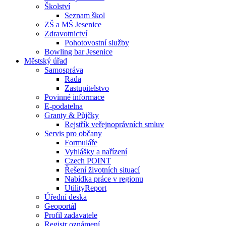
Školství
Seznam škol
ZŠ a MŠ Jesenice
Zdravotnictví
Pohotovostní služby
Bowling bar Jesenice
Městský úřad
Samospráva
Rada
Zastupitelstvo
Povinné informace
E-podatelna
Granty & Půjčky
Rejstřík veřejnoprávních smluv
Servis pro občany
Formuláře
Vyhlášky a nařízení
Czech POINT
Řešení životních situací
Nabídka práce v regionu
UtilityReport
Úřední deska
Geoportál
Profil zadavatele
Registr oznámení