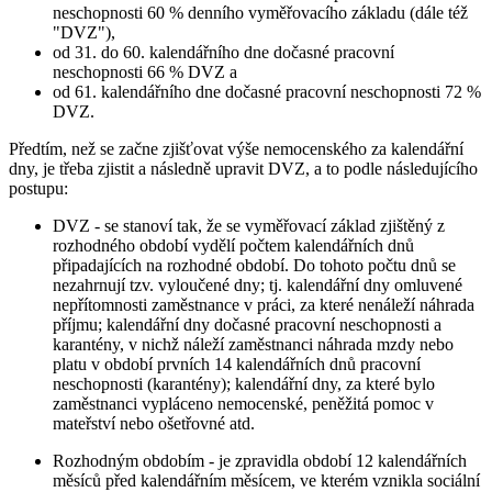
neschopnosti 60 % denního vyměřovacího základu (dále též
"DVZ"),
od 31. do 60. kalendářního dne dočasné pracovní
neschopnosti 66 % DVZ a
od 61. kalendářního dne dočasné pracovní neschopnosti 72 %
DVZ.
Předtím, než se začne zjišťovat výše nemocenského za kalendářní
dny, je třeba zjistit a následně upravit DVZ, a to podle následujícího
postupu:
DVZ - se stanoví tak, že se vyměřovací základ zjištěný z
rozhodného období vydělí počtem kalendářních dnů
připadajících na rozhodné období. Do tohoto počtu dnů se
nezahrnují tzv. vyloučené dny; tj. kalendářní dny omluvené
nepřítomnosti zaměstnance v práci, za které nenáleží náhrada
příjmu; kalendářní dny dočasné pracovní neschopnosti a
karantény, v nichž náleží zaměstnanci náhrada mzdy nebo
platu v období prvních 14 kalendářních dnů pracovní
neschopnosti (karantény); kalendářní dny, za které bylo
zaměstnanci vypláceno nemocenské, peněžitá pomoc v
mateřství nebo ošetřovné atd.
Rozhodným obdobím - je zpravidla období 12 kalendářních
měsíců před kalendářním měsícem, ve kterém vznikla sociální