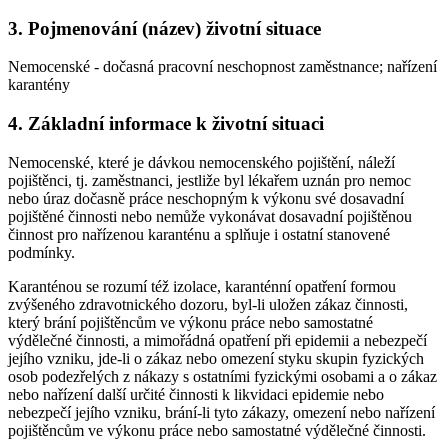
3. Pojmenování (název) životní situace
Nemocenské - dočasná pracovní neschopnost zaměstnance; nařízení
karantény
4. Základní informace k životní situaci
Nemocenské, které je dávkou nemocenského pojištění, náleží
pojištěnci, tj. zaměstnanci, jestliže byl lékařem uznán pro nemoc
nebo úraz dočasně práce neschopným k výkonu své dosavadní
pojištěné činnosti nebo nemůže vykonávat dosavadní pojištěnou
činnost pro nařízenou karanténu a splňuje i ostatní stanovené
podmínky.
Karanténou se rozumí též izolace, karanténní opatření formou
zvýšeného zdravotnického dozoru, byl-li uložen zákaz činnosti,
který brání pojištěncům ve výkonu práce nebo samostatné
výdělečné činnosti, a mimořádná opatření při epidemii a nebezpečí
jejího vzniku, jde-li o zákaz nebo omezení styku skupin fyzických
osob podezřelých z nákazy s ostatními fyzickými osobami a o zákaz
nebo nařízení další určité činnosti k likvidaci epidemie nebo
nebezpečí jejího vzniku, brání-li tyto zákazy, omezení nebo nařízení
pojištěncům ve výkonu práce nebo samostatné výdělečné činnosti.