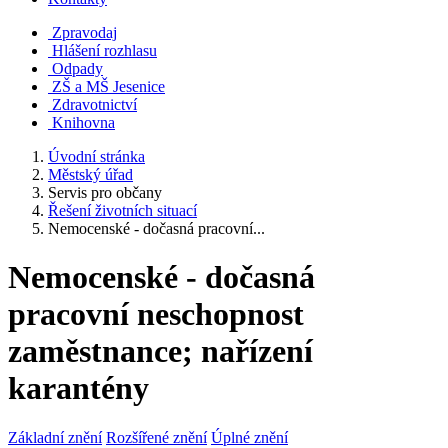
Zpravodaj
Hlášení rozhlasu
Odpady
ZŠ a MŠ Jesenice
Zdravotnictví
Knihovna
Úvodní stránka
Městský úřad
Servis pro občany
Řešení životních situací
Nemocenské - dočasná pracovní...
Nemocenské - dočasná
pracovní neschopnost
zaměstnance; nařízení
karantény
Základní znění
Rozšířené znění
Úplné znění