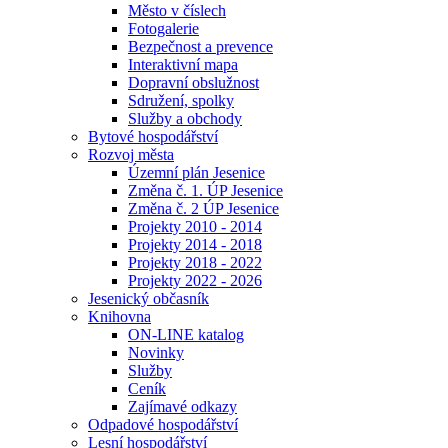
Město v číslech
Fotogalerie
Bezpečnost a prevence
Interaktivní mapa
Dopravní obslužnost
Sdružení, spolky
Služby a obchody
Bytové hospodářství
Rozvoj města
Územní plán Jesenice
Změna č. 1. ÚP Jesenice
Změna č. 2 ÚP Jesenice
Projekty 2010 - 2014
Projekty 2014 - 2018
Projekty 2018 - 2022
Projekty 2022 - 2026
Jesenický občasník
Knihovna
ON-LINE katalog
Novinky
Služby
Ceník
Zajímavé odkazy
Odpadové hospodářství
Lesní hospodářství