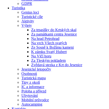
GDPR
Turistika
Genius loci
Turistické cíle
Aktivity
Výlety
Za trpaslíky do Krtských skal
Za památkami centra Jesenice
Na hrad Petrohrad
Na vrch Všech svatých
Ze Sosně k Božímu kameni
K zámku Svatý Hubert
Na Vlčí horu
Za Tleským pokladem
Zvědavá stezka z Krt do Jesenice
Jesenické letopočty
Osobnosti
Turistická mapa
Tipy z okolí
IC a informace
Poloha a příjezd
Ubytování
Mobilní průvodce
Autocamping
Kontakty