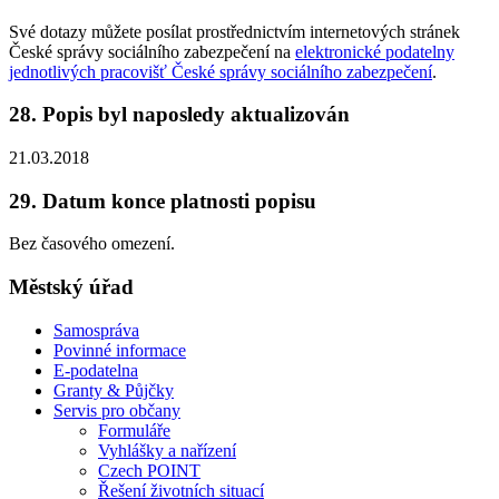
Své dotazy můžete posílat prostřednictvím internetových stránek
České správy sociálního zabezpečení na
elektronické podatelny
jednotlivých pracovišť České správy sociálního zabezpečení
.
28. Popis byl naposledy aktualizován
21.03.2018
29. Datum konce platnosti popisu
Bez časového omezení.
Městský úřad
Samospráva
Povinné informace
E-podatelna
Granty & Půjčky
Servis pro občany
Formuláře
Vyhlášky a nařízení
Czech POINT
Řešení životních situací