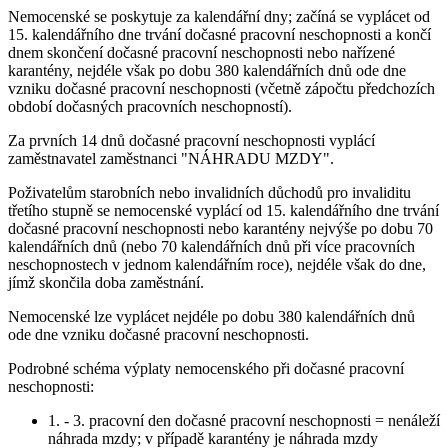
Nemocenské se poskytuje za kalendářní dny; začíná se vyplácet od
15. kalendářního dne trvání dočasné pracovní neschopnosti a končí
dnem skončení dočasné pracovní neschopnosti nebo nařízené
karantény, nejdéle však po dobu 380 kalendářních dnů ode dne
vzniku dočasné pracovní neschopnosti (včetně zápočtu předchozích
období dočasných pracovních neschopností).
Za prvních 14 dnů dočasné pracovní neschopnosti vyplácí
zaměstnavatel zaměstnanci "NÁHRADU MZDY".
Poživatelům starobních nebo invalidních důchodů pro invaliditu
třetího stupně se nemocenské vyplácí od 15. kalendářního dne trvání
dočasné pracovní neschopnosti nebo karantény nejvýše po dobu 70
kalendářních dnů (nebo 70 kalendářních dnů při více pracovních
neschopnostech v jednom kalendářním roce), nejdéle však do dne,
jímž skončila doba zaměstnání.
Nemocenské lze vyplácet nejdéle po dobu 380 kalendářních dnů
ode dne vzniku dočasné pracovní neschopnosti.
Podrobné schéma výplaty nemocenského při dočasné pracovní
neschopnosti:
1. - 3. pracovní den dočasné pracovní neschopnosti = nenáleží
náhrada mzdy; v případě karantény je náhrada mzdy