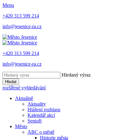
Menu
+420 313 599 214
info@jesenice-ra.cz
+420 313 599 214
info@jesenice-ra.cz
Hledaný výraz
Hledat
rozšířené vyhledávání
Aktuálně
Aktuality
Hlášení rozhlasu
Kalendář akcí
Senioři
Město
ABC o městě
Historie města