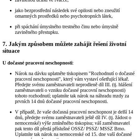
jako bezprostřední následek své opilosti nebo zneužití
omamných prostředků nebo psychotropních látek,
při spáchání úmyslného trestného činu nebo úmyslně
zaviněného přestupku.
7. Jakým způsobem můžete zahájit řešení životní
situace
U dočasné pracovní neschopnosti
:
Nárok na dávku uplatněte tiskopisem "Rozhodnutí o dočasné
pracovní neschopnosti", který vám vystaví ošetřující lékař.
Předejte svému zaměstnavateli neprodleně díl III. (tj. hlášení
zaměstnavateli o vzniku dočasné pracovní neschopnosti)
tohoto rozhodnutí; uplatníte tak nárok na náhradu mzdy za
prvních 14 dnů dočasné pracovní neschopnosti.
V případě, že vaše dočasná pracovní neschopnost je delší 14
dnů, předejte svému zaměstnavateli ještě díl IV. (tj. žádost o
nemocenské) výše zmíněného tiskopisu; váš zaměstnavatel
pak tento díl předá příslušné OSSZ/ PSSZ/ MSSZ Brno.
Uplatníte tak nárok na nemocenské od 15. dne vaší dočasné