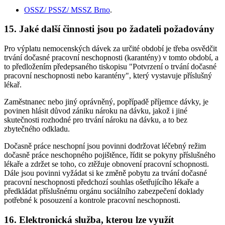
OSSZ/ PSSZ/ MSSZ Brno
.
15. Jaké další činnosti jsou po žadateli požadovány
Pro výplatu nemocenských dávek za určité období je třeba osvědčit
trvání dočasné pracovní neschopnosti (karantény) v tomto období, a
to předložením předepsaného tiskopisu "Potvrzení o trvání dočasné
pracovní neschopnosti nebo karantény", který vystavuje příslušný
lékař.
Zaměstnanec nebo jiný oprávněný, popřípadě příjemce dávky, je
povinen hlásit důvod zániku nároku na dávku, jakož i jiné
skutečnosti rozhodné pro trvání nároku na dávku, a to bez
zbytečného odkladu.
Dočasně práce neschopní jsou povinni dodržovat léčebný režim
dočasně práce neschopného pojištěnce, řídit se pokyny příslušného
lékaře a zdržet se toho, co ztěžuje obnovení pracovní schopnosti.
Dále jsou povinni vyžádat si ke změně pobytu za trvání dočasné
pracovní neschopnosti předchozí souhlas ošetřujícího lékaře a
předkládat příslušnému orgánu sociálního zabezpečení doklady
potřebné k posouzení a kontrole pracovní neschopnosti.
16. Elektronická služba, kterou lze využít