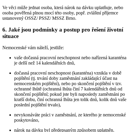
Ve věci může jednat osoba, která nárok na dávku uplatňuje, nebo
osoba pověřená plnou mocí této osoby, popř. zvláštní příjemce
ustanovený OSSZ/ PSSZ/ MSSZ Brno.
6. Jaké jsou podmínky a postup pro řešení životní
situace
Nemocenské vám náleží, jestliže:
vaše dočasná pracovní neschopnost nebo nařízená karanténa
je delší než 14 kalendářních dnů,
dočasná pracovní neschopnost (karanténa) vznikla v době
pojištění (tj. trvání doby zaměstnání zakládající účast na
nemocenském pojištění), nebo po skončení pojištění v tzv.
ochranné lhůtě (ochranná lhůta činí 7 kalendářních dnů od
skončení pojištění; pokud jste byli naposledy zaměstnáni po
kratší dobu, činí ochranná lhůta jen tolik dnů, kolik dnů vaše
poslední pojištění trvalo),
nevykonáváte práci v zaměstnání, ze kterého je nemocenské
poskytováno,
nárok na dávku byl předepsaným způsobem uplatněn.