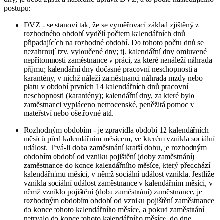
postupu:
DVZ - se stanoví tak, že se vyměřovací základ zjištěný z
rozhodného období vydělí počtem kalendářních dnů
připadajících na rozhodné období. Do tohoto počtu dnů se
nezahrnují tzv. vyloučené dny; tj. kalendářní dny omluvené
nepřítomnosti zaměstnance v práci, za které nenáleží náhrada
příjmu; kalendářní dny dočasné pracovní neschopnosti a
karantény, v nichž náleží zaměstnanci náhrada mzdy nebo
platu v období prvních 14 kalendářních dnů pracovní
neschopnosti (karantény); kalendářní dny, za které bylo
zaměstnanci vypláceno nemocenské, peněžitá pomoc v
mateřství nebo ošetřovné atd.
Rozhodným obdobím - je zpravidla období 12 kalendářních
měsíců před kalendářním měsícem, ve kterém vznikla sociální
událost. Trvá-li doba zaměstnání kratší dobu, je rozhodným
obdobím období od vzniku pojištění (doby zaměstnání)
zaměstnance do konce kalendářního měsíce, který předchází
kalendářnímu měsíci, v němž sociální událost vznikla. Jestliže
vznikla sociální událost zaměstnance v kalendářním měsíci, v
němž vzniklo pojištění (doba zaměstnání) zaměstnance, je
rozhodným obdobím období od vzniku pojištění zaměstnance
do konce tohoto kalendářního měsíce, a pokud zaměstnání
netrvalo do konce tohoto kalendářního měsíce, do dne,