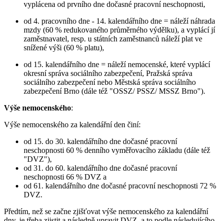
vyplácena od prvního dne dočasné pracovní neschopnosti,
od 4. pracovního dne - 14. kalendářního dne = náleží náhrada
mzdy (60 % redukovaného průměrného výdělku), a vyplácí jí
zaměstnavatel, resp. u státních zaměstnanců náleží plat ve
snížené výši (60 % platu),
od 15. kalendářního dne = náleží nemocenské, které vyplácí
okresní správa sociálního zabezpečení, Pražská správa
sociálního zabezpečení nebo Městská správa sociálního
zabezpečení Brno (dále též "OSSZ/ PSSZ/ MSSZ Brno").
Výše nemocenského
:
Výše nemocenského za kalendářní den činí:
od 15. do 30. kalendářního dne dočasné pracovní
neschopnosti 60 % denního vyměřovacího základu (dále též
"DVZ"),
od 31. do 60. kalendářního dne dočasné pracovní
neschopnosti 66 % DVZ a
od 61. kalendářního dne dočasné pracovní neschopnosti 72 %
DVZ.
Předtím, než se začne zjišťovat výše nemocenského za kalendářní
dny, je třeba zjistit a následně upravit DVZ, a to podle následujícího