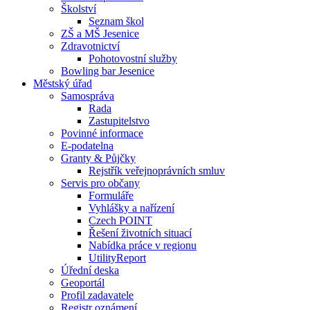
Školství
Seznam škol
ZŠ a MŠ Jesenice
Zdravotnictví
Pohotovostní služby
Bowling bar Jesenice
Městský úřad
Samospráva
Rada
Zastupitelstvo
Povinné informace
E-podatelna
Granty & Půjčky
Rejstřík veřejnoprávních smluv
Servis pro občany
Formuláře
Vyhlášky a nařízení
Czech POINT
Řešení životních situací
Nabídka práce v regionu
UtilityReport
Úřední deska
Geoportál
Profil zadavatele
Registr oznámení