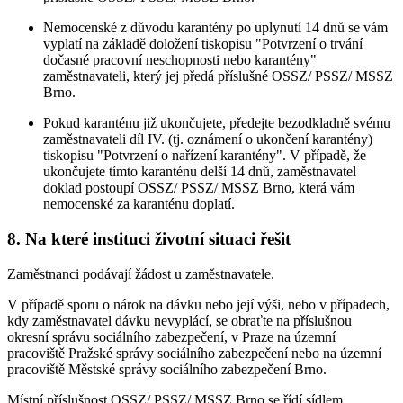
Nemocenské z důvodu karantény po uplynutí 14 dnů se vám
vyplatí na základě doložení tiskopisu "Potvrzení o trvání
dočasné pracovní neschopnosti nebo karantény"
zaměstnavateli, který jej předá příslušné OSSZ/ PSSZ/ MSSZ
Brno.
Pokud karanténu již ukončujete, předejte bezodkladně svému
zaměstnavateli díl IV. (tj. oznámení o ukončení karantény)
tiskopisu "Potvrzení o nařízení karantény". V případě, že
ukončujete tímto karanténu delší 14 dnů, zaměstnavatel
doklad postoupí OSSZ/ PSSZ/ MSSZ Brno, která vám
nemocenské za karanténu doplatí.
8. Na které instituci životní situaci řešit
Zaměstnanci podávají žádost u zaměstnavatele.
V případě sporu o nárok na dávku nebo její výši, nebo v případech,
kdy zaměstnavatel dávku nevyplácí, se obraťte na příslušnou
okresní správu sociálního zabezpečení, v Praze na územní
pracoviště Pražské správy sociálního zabezpečení nebo na územní
pracoviště Městské správy sociálního zabezpečení Brno.
Místní příslušnost OSSZ/ PSSZ/ MSSZ Brno se řídí sídlem