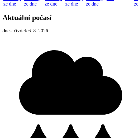
ze dne
ze dne
ze dne
ze dne
ze dne
z
Aktuální počasí
dnes, čtvrtek 6. 8. 2026