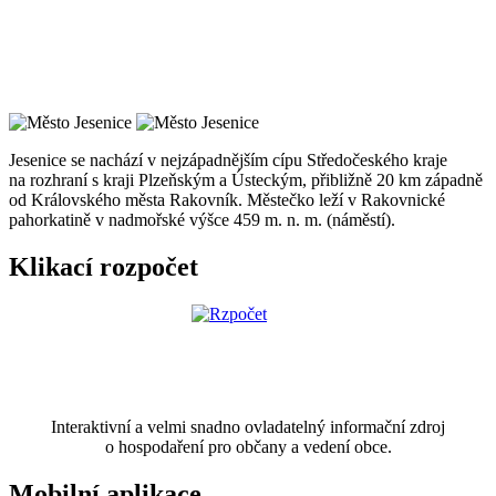
Jesenice se nachází v nejzápadnějším cípu Středočeského kraje
na rozhraní s kraji Plzeňským a Ústeckým, přibližně 20 km západně
od Královského města Rakovník. Městečko leží v Rakovnické
pahorkatině v nadmořské výšce 459 m. n. m. (náměstí).
Klikací rozpočet
Interaktivní a velmi snadno ovladatelný informační zdroj
o hospodaření pro občany a vedení obce.
Mobilní aplikace