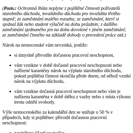
(
Pozn.:
Ochranná lhůta neplyne z pojištěné činnosti poživatelů
starobního důchodu, invalidního důchodu pro invaliditu třetího
stupně; ze zaměstnání malého rozsahu; ze zaměstnání, které si
sjednal žák nebo student výlučně na dobu prázdnin; z dalšího
zaměstnání sjednaného jen na dobu dovolené v jiném zaměstnání;
ze zaměstnání činného na základě dohody o provedení práce atd.)
Nárok na nemocenské vám nevzniká, jestliže:
si úmyslně přivodíte dočasnou pracovní neschopnost,
vám vznikne v době dočasné pracovní neschopnosti nebo
nařízené karantény nárok na výplatu starobního důchodu,
pokud pojištěná činnost skončila přede dnem, od něhož vznikl
nárok na výplatu důchodu,
vám vznikne dočasná pracovní neschopnost nebo vám je
nařízena karanténa v době útěku z vazby nebo z místa výkonu
trestu odnětí svobody.
Výše nemocenského za kalendářní den se snižuje o 50 % v
případech, kdy si pojištěnec přivodil dočasnou pracovní
neschopnost:
zaviněnou účastí ve rvačce,