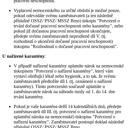
pracovní neschopnosti.
Vyplacení nemocenského za určité období je možné pouze,
pokud odevzdáte svému zaměstnavateli (a ten následně
příslušné OSSZ/ PSSZ/ MSSZ Brno) tiskopis "Potvrzení o
trvání dočasné pracovní neschopnosti nebo karantény", nebo
pokud již dočasnou pracovní neschopnost ukončujete,
předejte svému zaměstnavateli neprodleně díl V. (tj.
rozhodnutí o ukončení dočasné pracovní neschopnosti)
tiskopisu "Rozhodnutí o dočasné pracovní neschopnosti".
U nařízené karantény
:
V případě nařízené karantény uplatníte nárok na nemocenské
tiskopisem "Potvrzení o nařízení karantény", který vám
vystaví ošetřující lékař nebo hygienik, a to tak, že svému
zaměstnavateli předložíte díl I. (tj. oznámení o nařízení
karantény). Tímto potvrzením současně uplatníte u
zaměstnavatele nárok na náhradu mzdy od 1. do 14. dne
trvání karantény.
Pokud je vaše karanténa delší 14 kalendářních dnů, předejte
zaměstnavateli díl III. (tj. potvrzení o nařízení karantény pro
uplatnění nároku na nemocenské) tiskopisu "Potvrzení o
nařízení karantény". Zaměstnavatel postoupí doklad následně
příslušné OSSZ/ PSSZ/ MSSZ Brno.