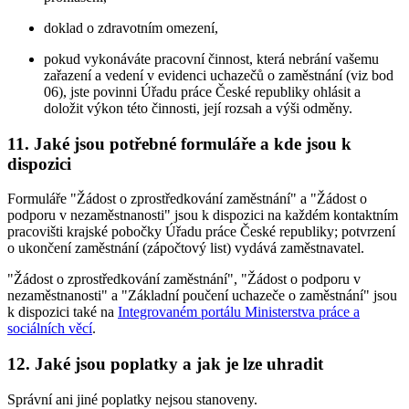
doklad o zdravotním omezení,
pokud vykonáváte pracovní činnost, která nebrání vašemu
zařazení a vedení v evidenci uchazečů o zaměstnání (viz bod
06), jste povinni Úřadu práce České republiky ohlásit a
doložit výkon této činnosti, její rozsah a výši odměny.
11. Jaké jsou potřebné formuláře a kde jsou k
dispozici
Formuláře "Žádost o zprostředkování zaměstnání" a "Žádost o
podporu v nezaměstnanosti" jsou k dispozici na každém kontaktním
pracovišti krajské pobočky Úřadu práce České republiky; potvrzení
o ukončení zaměstnání (zápočtový list) vydává zaměstnavatel.
"Žádost o zprostředkování zaměstnání", "Žádost o podporu v
nezaměstnanosti" a "Základní poučení uchazeče o zaměstnání" jsou
k dispozici také na
Integrovaném portálu Ministerstva práce a
sociálních věcí
.
12. Jaké jsou poplatky a jak je lze uhradit
Správní ani jiné poplatky nejsou stanoveny.