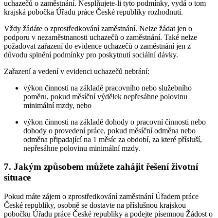
uchazečů o zaměstnání. Nesplňujete-li tyto podmínky, vydá o tom
krajská pobočka Úřadu práce České republiky rozhodnutí.
Vždy žádáte o zprostředkování zaměstnání. Nelze žádat jen o
podporu v nezaměstnanosti uchazečů o zaměstnání. Také nelze
požadovat zařazení do evidence uchazečů o zaměstnání jen z
důvodu splnění podmínky pro poskytnutí sociální dávky.
Zařazení a vedení v evidenci uchazečů nebrání:
výkon činnosti na základě pracovního nebo služebního
poměru, pokud měsíční výdělek nepřesáhne polovinu
minimální mzdy, nebo
výkon činnosti na základě dohody o pracovní činnosti nebo
dohody o provedení práce, pokud měsíční odměna nebo
odměna připadající na 1 měsíc za období, za které přísluší,
nepřesáhne polovinu minimální mzdy.
7. Jakým způsobem můžete zahájit řešení životní
situace
Pokud máte zájem o zprostředkování zaměstnání Úřadem práce
České republiky, osobně se dostavte na příslušnou krajskou
pobočku Úřadu práce České republiky a podejte písemnou Žádost o