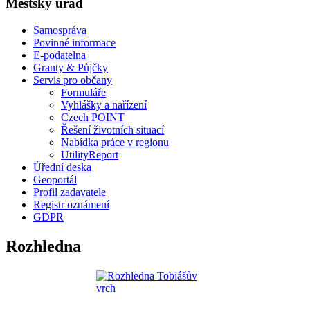
Městský úřad
Samospráva
Povinné informace
E-podatelna
Granty & Půjčky
Servis pro občany
Formuláře
Vyhlášky a nařízení
Czech POINT
Řešení životních situací
Nabídka práce v regionu
UtilityReport
Úřední deska
Geoportál
Profil zadavatele
Registr oznámení
GDPR
Rozhledna