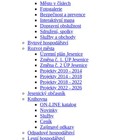
Město v číslech
Fotogalerie
Bezpečnost a prevence
Interaktivní mapa
Dopravní obslužnost
Sdružení, spolky
Služby a obchody
Bytové hospodářství
Rozvoj města
Územní plán Jesenice
Změna č. 1. ÚP Jesenice
Změna č. 2 ÚP Jesenice
Projekty 2010 - 2014
Projekty 2014 - 2018
Projekty 2018 - 2022
Projekty 2022 - 2026
Jesenický občasník
Knihovna
ON-LINE katalog
Novinky
Služby
Ceník
Zajímavé odkazy
Odpadové hospodářství
Lesní hospodářství