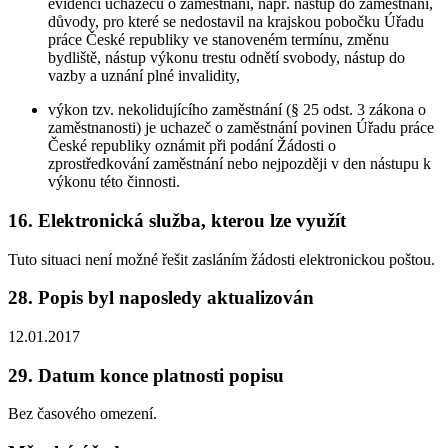
evidenci uchazečů o zaměstnání, např. nástup do zaměstnání,
důvody, pro které se nedostavil na krajskou pobočku Úřadu
práce České republiky ve stanoveném termínu, změnu
bydliště, nástup výkonu trestu odnětí svobody, nástup do
vazby a uznání plné invalidity,
výkon tzv. nekolidujícího zaměstnání (§ 25 odst. 3 zákona o
zaměstnanosti) je uchazeč o zaměstnání povinen Úřadu práce
České republiky oznámit při podání Žádosti o
zprostředkování zaměstnání nebo nejpozději v den nástupu k
výkonu této činnosti.
16. Elektronická služba, kterou lze využít
Tuto situaci není možné řešit zasláním žádosti elektronickou poštou.
28. Popis byl naposledy aktualizován
12.01.2017
29. Datum konce platnosti popisu
Bez časového omezení.