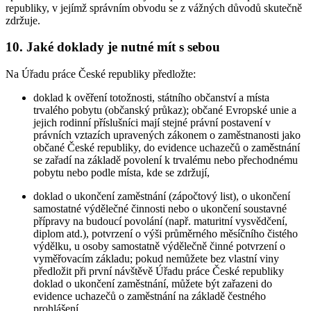
republiky, v jejímž správním obvodu se z vážných důvodů skutečně
zdržuje.
10. Jaké doklady je nutné mít s sebou
Na Úřadu práce České republiky předložte:
doklad k ověření totožnosti, státního občanství a místa
trvalého pobytu (občanský průkaz); občané Evropské unie a
jejich rodinní příslušníci mají stejné právní postavení v
právních vztazích upravených zákonem o zaměstnanosti jako
občané České republiky, do evidence uchazečů o zaměstnání
se zařadí na základě povolení k trvalému nebo přechodnému
pobytu nebo podle místa, kde se zdržují,
doklad o ukončení zaměstnání (zápočtový list), o ukončení
samostatné výdělečné činnosti nebo o ukončení soustavné
přípravy na budoucí povolání (např. maturitní vysvědčení,
diplom atd.), potvrzení o výši průměrného měsíčního čistého
výdělku, u osoby samostatně výdělečně činné potvrzení o
vyměřovacím základu; pokud nemůžete bez vlastní viny
předložit při první návštěvě Úřadu práce České republiky
doklad o ukončení zaměstnání, můžete být zařazeni do
evidence uchazečů o zaměstnání na základě čestného
prohlášení,