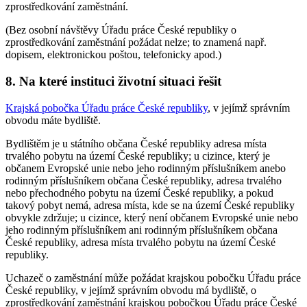
zprostředkování zaměstnání.
(Bez osobní návštěvy Úřadu práce České republiky o
zprostředkování zaměstnání požádat nelze; to znamená např.
dopisem, elektronickou poštou, telefonicky apod.)
8. Na které instituci životní situaci řešit
Krajská pobočka Úřadu práce České republiky
, v jejímž správním
obvodu máte bydliště.
Bydlištěm je u státního občana České republiky adresa místa
trvalého pobytu na území České republiky; u cizince, který je
občanem Evropské unie nebo jeho rodinným příslušníkem anebo
rodinným příslušníkem občana České republiky, adresa trvalého
nebo přechodného pobytu na území České republiky, a pokud
takový pobyt nemá, adresa místa, kde se na území České republiky
obvykle zdržuje; u cizince, který není občanem Evropské unie nebo
jeho rodinným příslušníkem ani rodinným příslušníkem občana
České republiky, adresa místa trvalého pobytu na území České
republiky.
Uchazeč o zaměstnání může požádat krajskou pobočku Úřadu práce
České republiky, v jejímž správním obvodu má bydliště, o
zprostředkování zaměstnání krajskou pobočkou Úřadu práce České