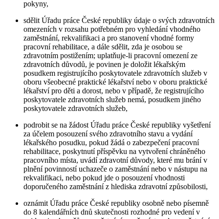
pokyny,
sdělit Úřadu práce České republiky údaje o svých zdravotních
omezeních v rozsahu potřebném pro vyhledání vhodného
zaměstnání, rekvalifikaci a pro stanovení vhodné formy
pracovní rehabilitace, a dále sdělit, zda je osobou se
zdravotním postižením; uplatňuje-li pracovní omezení ze
zdravotních důvodů, je povinen je doložit lékařským
posudkem registrujícího poskytovatele zdravotních služeb v
oboru všeobecné praktické lékařství nebo v oboru praktické
lékařství pro děti a dorost, nebo v případě, že registrujícího
poskytovatele zdravotních služeb nemá, posudkem jiného
poskytovatele zdravotních služeb,
podrobit se na žádost Úřadu práce České republiky vyšetření
za účelem posouzení svého zdravotního stavu a vydání
lékařského posudku, pokud žádá o zabezpečení pracovní
rehabilitace, poskytnutí příspěvku na vytvoření chráněného
pracovního místa, uvádí zdravotní důvody, které mu brání v
plnění povinností uchazeče o zaměstnání nebo v nástupu na
rekvalifikaci, nebo pokud jde o posouzení vhodnosti
doporučeného zaměstnání z hlediska zdravotní způsobilosti,
oznámit Úřadu práce České republiky osobně nebo písemně
do 8 kalendářních dnů skutečnosti rozhodné pro vedení v