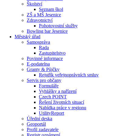
Školství
Seznam škol
ZŠ a MŠ Jesenice
Zdravotnictví
Pohotovostní služby
Bowling bar Jesenice
Městský úřad
Samospráva
Rada
Zastupitelstvo
Povinné informace
E-podatelna
Granty & Půjčky
Rejstřík veřejnoprávních smluv
Servis pro občany
Formuláře
Vyhlášky a nařízení
Czech POINT
Řešení životních situací
Nabídka práce v regionu
UtilityReport
Úřední deska
Geoportál
Profil zadavatele
Registr oznámení