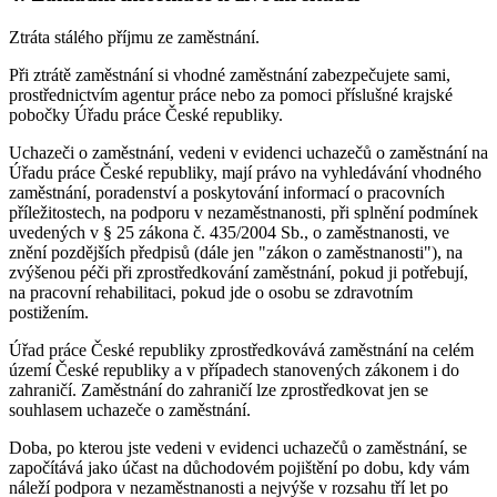
Ztráta stálého příjmu ze zaměstnání.
Při ztrátě zaměstnání si vhodné zaměstnání zabezpečujete sami,
prostřednictvím agentur práce nebo za pomoci příslušné krajské
pobočky Úřadu práce České republiky.
Uchazeči o zaměstnání, vedeni v evidenci uchazečů o zaměstnání na
Úřadu práce České republiky, mají právo na vyhledávání vhodného
zaměstnání, poradenství a poskytování informací o pracovních
příležitostech, na podporu v nezaměstnanosti, při splnění podmínek
uvedených v § 25 zákona č. 435/2004 Sb., o zaměstnanosti, ve
znění pozdějších předpisů (dále jen "zákon o zaměstnanosti"), na
zvýšenou péči při zprostředkování zaměstnání, pokud ji potřebují,
na pracovní rehabilitaci, pokud jde o osobu se zdravotním
postižením.
Úřad práce České republiky zprostředkovává zaměstnání na celém
území České republiky a v případech stanovených zákonem i do
zahraničí. Zaměstnání do zahraničí lze zprostředkovat jen se
souhlasem uchazeče o zaměstnání.
Doba, po kterou jste vedeni v evidenci uchazečů o zaměstnání, se
započítává jako účast na důchodovém pojištění po dobu, kdy vám
náleží podpora v nezaměstnanosti a nejvýše v rozsahu tří let po