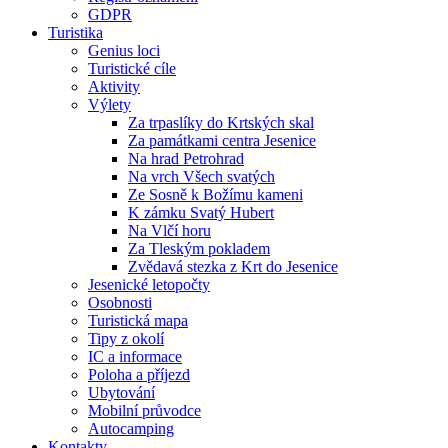
GDPR
Turistika
Genius loci
Turistické cíle
Aktivity
Výlety
Za trpaslíky do Krtských skal
Za památkami centra Jesenice
Na hrad Petrohrad
Na vrch Všech svatých
Ze Sosně k Božímu kameni
K zámku Svatý Hubert
Na Vlčí horu
Za Tleským pokladem
Zvědavá stezka z Krt do Jesenice
Jesenické letopočty
Osobnosti
Turistická mapa
Tipy z okolí
IC a informace
Poloha a příjezd
Ubytování
Mobilní průvodce
Autocamping
Kontakty