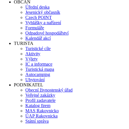
OBČAN
Úřední deska
Jesenický občasník
Czech POINT
Vyhlášky a nařízení
Formuláře
Odpadové hospodářství
Kalendář akcí
TURISTA
Turistické cíle
Aktivity
Výlety
IC a informace
Turistická mapa
Autocamping
Ubytování
PODNIKATEL
Obecní živnostenský úřad
Veřejné zakázky
Profil zadavatele
Katalog firem
MAS Rakovnicko
ÚAP Rakovnicka
Státní správa