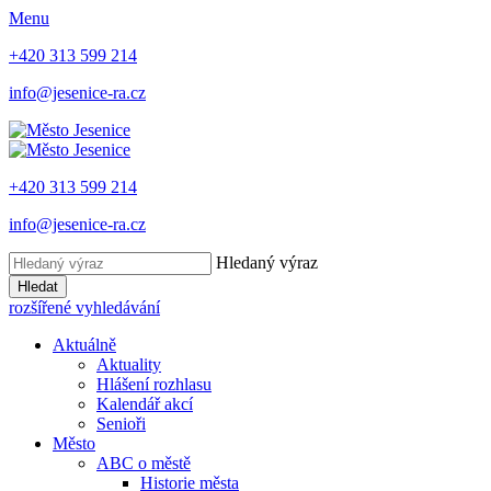
Menu
+420 313 599 214
info@jesenice-ra.cz
+420 313 599 214
info@jesenice-ra.cz
Hledaný výraz
Hledat
rozšířené vyhledávání
Aktuálně
Aktuality
Hlášení rozhlasu
Kalendář akcí
Senioři
Město
ABC o městě
Historie města