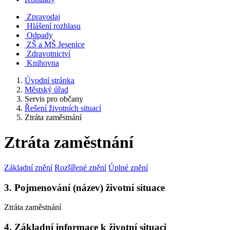
Zpravodaj
Hlášení rozhlasu
Odpady
ZŠ a MŠ Jesenice
Zdravotnictví
Knihovna
Úvodní stránka
Městský úřad
Servis pro občany
Řešení životních situací
Ztráta zaměstnání
Ztráta zaměstnání
Základní znění
Rozšířené znění
Úplné znění
3. Pojmenování (název) životní situace
Ztráta zaměstnání
4. Základní informace k životní situaci