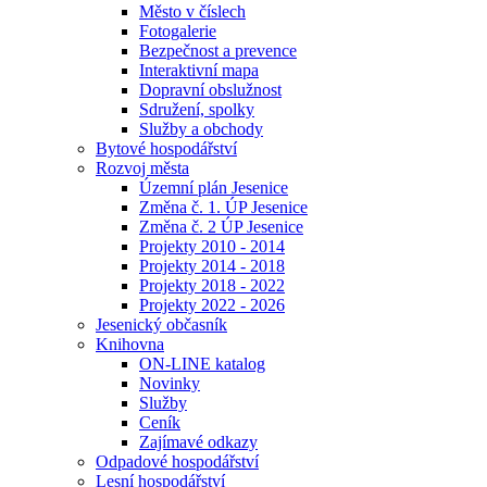
Město v číslech
Fotogalerie
Bezpečnost a prevence
Interaktivní mapa
Dopravní obslužnost
Sdružení, spolky
Služby a obchody
Bytové hospodářství
Rozvoj města
Územní plán Jesenice
Změna č. 1. ÚP Jesenice
Změna č. 2 ÚP Jesenice
Projekty 2010 - 2014
Projekty 2014 - 2018
Projekty 2018 - 2022
Projekty 2022 - 2026
Jesenický občasník
Knihovna
ON-LINE katalog
Novinky
Služby
Ceník
Zajímavé odkazy
Odpadové hospodářství
Lesní hospodářství