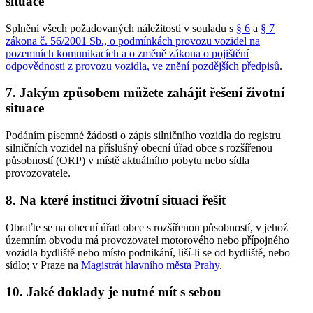
situace
Splnění všech požadovaných náležitostí v souladu s
§ 6
a
§ 7
zákona č. 56/2001 Sb., o podmínkách provozu vozidel na
pozemních komunikacích a o změně zákona o pojištění
odpovědnosti z provozu vozidla, ve znění pozdějších předpisů
.
7. Jakým způsobem můžete zahájit řešení životní
situace
Podáním písemné žádosti o zápis silničního vozidla do registru
silničních vozidel na příslušný obecní úřad obce s rozšířenou
působností (ORP) v místě aktuálního pobytu nebo sídla
provozovatele.
8. Na které instituci životní situaci řešit
Obraťte se na obecní úřad obce s rozšířenou působností, v jehož
územním obvodu má provozovatel motorového nebo přípojného
vozidla bydliště nebo místo podnikání, liší-li se od bydliště, nebo
sídlo; v Praze na
Magistrát hlavního města Prahy
.
10. Jaké doklady je nutné mít s sebou