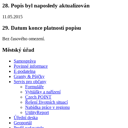
28. Popis byl naposledy aktualizován
11.05.2015
29. Datum konce platnosti popisu
Bez časového omezení.
Městský úřad
Samospráva
Povinné informace
E-podatelna
Granty & Půjčky
Servis pro občany
Formuláře
Vyhlášky a nařízení
Czech POINT
Řešení životních situací
Nabídka práce v regionu
UtilityReport
Úřední deska
Geoportál
Profil zadavatele