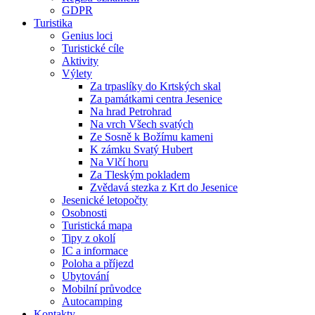
GDPR
Turistika
Genius loci
Turistické cíle
Aktivity
Výlety
Za trpaslíky do Krtských skal
Za památkami centra Jesenice
Na hrad Petrohrad
Na vrch Všech svatých
Ze Sosně k Božímu kameni
K zámku Svatý Hubert
Na Vlčí horu
Za Tleským pokladem
Zvědavá stezka z Krt do Jesenice
Jesenické letopočty
Osobnosti
Turistická mapa
Tipy z okolí
IC a informace
Poloha a příjezd
Ubytování
Mobilní průvodce
Autocamping
Kontakty