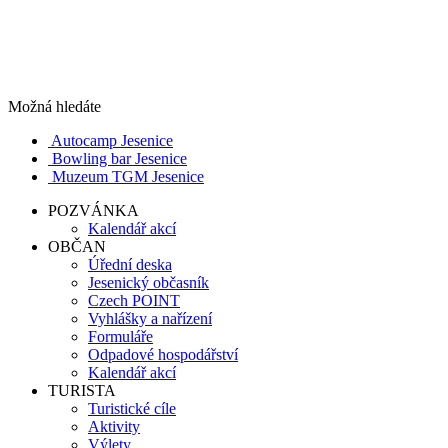
Možná hledáte
Autocamp Jesenice
Bowling bar Jesenice
Muzeum TGM Jesenice
POZVÁNKA
Kalendář akcí
OBČAN
Úřední deska
Jesenický občasník
Czech POINT
Vyhlášky a nařízení
Formuláře
Odpadové hospodářství
Kalendář akcí
TURISTA
Turistické cíle
Aktivity
Výlety