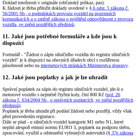
Doklad totožnosti v originále (občanský průkaz, pas).
K žádosti je třeba přiložit doklady uvedené v
§ 6 odst. 5 zákona č.
56/2001 Sb., o podmínkách provozu vozidel na pozemních
komunikacích a o změně zákona o pojištění odpovědnosti z provozu
vozidla, ve znění pozdějších předpisů
.
11. Jaké jsou potřebné formuláře a kde jsou k
dispozici
Formulář - "Žádost o zápis silničního vozidla do registru silničních
vozidel" je k dispozici na obecních úřadech obcí s rozšířenou
působností nebo na
internetových stránkách Ministerstva dopravy
.
12. Jaké jsou poplatky a jak je lze uhradit
Správní poplatek za zápis do registru silničních vozidel, jde-li o
motorové vozidlo s nejméně čtyřmi koly, činí 800 Kč (
pol. 26
zákona č. 634/2004 Sb., o správních poplatcích, ve znění pozdějších
předpisů
).
Poplatek je třeba uhradit při podání žádosti nebo později, vždy však
před provedením registrace.
Dále se platí - u silničních vozidel kategorie M1 nebo N1, které
neplní alespoň emisní normu EURO 3, poplatek na podporu sběru,
zpracování, využití a odstranění vybraných autovraků (
§ 37e zákona