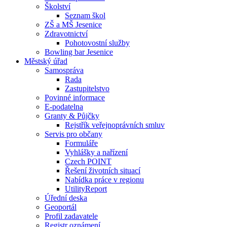
Školství
Seznam škol
ZŠ a MŠ Jesenice
Zdravotnictví
Pohotovostní služby
Bowling bar Jesenice
Městský úřad
Samospráva
Rada
Zastupitelstvo
Povinné informace
E-podatelna
Granty & Půjčky
Rejstřík veřejnoprávních smluv
Servis pro občany
Formuláře
Vyhlášky a nařízení
Czech POINT
Řešení životních situací
Nabídka práce v regionu
UtilityReport
Úřední deska
Geoportál
Profil zadavatele
Registr oznámení