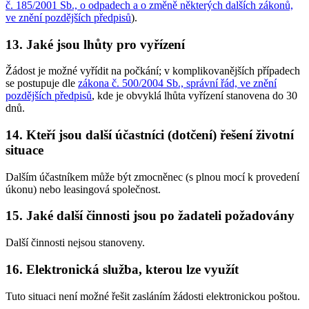
č. 185/2001 Sb., o odpadech a o změně některých dalších zákonů,
ve znění pozdějších předpisů
).
13. Jaké jsou lhůty pro vyřízení
Žádost je možné vyřídit na počkání; v komplikovanějších případech
se postupuje dle
zákona č. 500/2004 Sb., správní řád, ve znění
pozdějších předpisů
, kde je obvyklá lhůta vyřízení stanovena do 30
dnů.
14. Kteří jsou další účastníci (dotčení) řešení životní
situace
Dalším účastníkem může být zmocněnec (s plnou mocí k provedení
úkonu) nebo leasingová společnost.
15. Jaké další činnosti jsou po žadateli požadovány
Další činnosti nejsou stanoveny.
16. Elektronická služba, kterou lze využít
Tuto situaci není možné řešit zasláním žádosti elektronickou poštou.