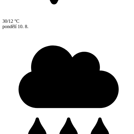
30/12 °C
pondělí
10. 8.