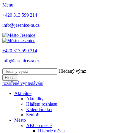
Menu
+420 313 599 214
info@jesenice-ra.cz
+420 313 599 214
info@jesenice-ra.cz
Hledaný výraz
Hledat
rozšířené vyhledávání
Aktuálně
Aktuality
Hlášení rozhlasu
Kalendář akcí
Senioři
Město
ABC o městě
Historie města