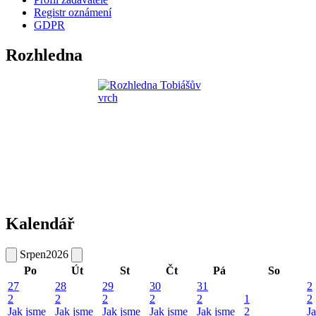
Registr oznámení
GDPR
Rozhledna
Kalendář
Srpen
2026
Po
Út
St
Čt
Pá
So
27
28
29
30
31
2
2
2
2
2
2
1
2
Jak jsme
Jak jsme
Jak jsme
Jak jsme
Jak jsme
2
J