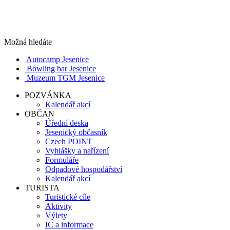
Možná hledáte
Autocamp Jesenice
Bowling bar Jesenice
Muzeum TGM Jesenice
POZVÁNKA
Kalendář akcí
OBČAN
Úřední deska
Jesenický občasník
Czech POINT
Vyhlášky a nařízení
Formuláře
Odpadové hospodářství
Kalendář akcí
TURISTA
Turistické cíle
Aktivity
Výlety
IC a informace