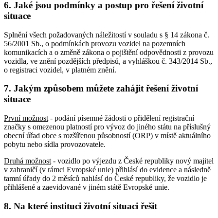
6. Jaké jsou podmínky a postup pro řešení životní
situace
Splnění všech požadovaných náležitostí v souladu s § 14 zákona č.
56/2001 Sb., o podmínkách provozu vozidel na pozemních
komunikacích a o změně zákona o pojištění odpovědnosti z provozu
vozidla, ve znění pozdějších předpisů, a vyhláškou č. 343/2014 Sb.,
o registraci vozidel, v platném znění.
7. Jakým způsobem můžete zahájit řešení životní
situace
První možnost
- podání písemné žádosti o přidělení registrační
značky s omezenou platností pro vývoz do jiného státu na příslušný
obecní úřad obce s rozšířenou působností (ORP) v místě aktuálního
pobytu nebo sídla provozovatele.
Druhá možnost
- vozidlo po výjezdu z České republiky nový majitel
v zahraničí (v rámci Evropské unie) přihlásí do evidence a následně
tamní úřady do 2 měsíců nahlásí do České republiky, že vozidlo je
přihlášené a zaevidované v jiném státě Evropské unie.
8. Na které instituci životní situaci řešit