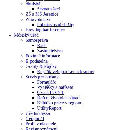
Školství
Seznam škol
ZŠ a MŠ Jesenice
Zdravotnictví
Pohotovostní služby
Bowling bar Jesenice
Městský úřad
Samospráva
Rada
Zastupitelstvo
Povinné informace
E-podatelna
Granty & Půjčky
Rejstřík veřejnoprávních smluv
Servis pro občany
Formuláře
Vyhlášky a nařízení
Czech POINT
Řešení životních situací
Nabídka práce v regionu
UtilityReport
Úřední deska
Geoportál
Profil zadavatele
Registr oznámení