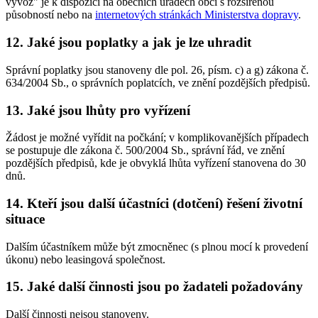
vývoz" je k dispozici na obecních úřadech obcí s rozšířenou
působností nebo na
internetových stránkách Ministerstva dopravy
.
12. Jaké jsou poplatky a jak je lze uhradit
Správní poplatky jsou stanoveny dle pol. 26, písm. c) a g) zákona č.
634/2004 Sb., o správních poplatcích, ve znění pozdějších předpisů.
13. Jaké jsou lhůty pro vyřízení
Žádost je možné vyřídit na počkání; v komplikovanějších případech
se postupuje dle zákona č. 500/2004 Sb., správní řád, ve znění
pozdějších předpisů, kde je obvyklá lhůta vyřízení stanovena do 30
dnů.
14. Kteří jsou další účastníci (dotčení) řešení životní
situace
Dalším účastníkem může být zmocněnec (s plnou mocí k provedení
úkonu) nebo leasingová společnost.
15. Jaké další činnosti jsou po žadateli požadovány
Další činnosti nejsou stanoveny.