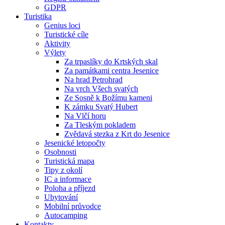
GDPR
Turistika
Genius loci
Turistické cíle
Aktivity
Výlety
Za trpaslíky do Krtských skal
Za památkami centra Jesenice
Na hrad Petrohrad
Na vrch Všech svatých
Ze Sosně k Božímu kameni
K zámku Svatý Hubert
Na Vlčí horu
Za Tleským pokladem
Zvědavá stezka z Krt do Jesenice
Jesenické letopočty
Osobnosti
Turistická mapa
Tipy z okolí
IC a informace
Poloha a příjezd
Ubytování
Mobilní průvodce
Autocamping
Kontakty