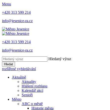
Menu
+420 313 599 214
info@jesenice-ra.cz
+420 313 599 214
info@jesenice-ra.cz
Hledaný výraz
Hledat
rozšířené vyhledávání
Aktuálně
Aktuality
Hlášení rozhlasu
Kalendář akcí
Senioři
Město
ABC o městě
Historie města