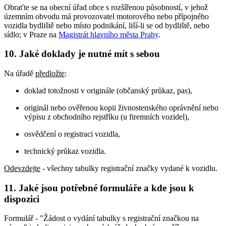
Obraťte se na obecní úřad obce s rozšířenou působností, v jehož
územním obvodu má provozovatel motorového nebo přípojného
vozidla bydliště nebo místo podnikání, liší-li se od bydliště, nebo
sídlo; v Praze na
Magistrát hlavního města Prahy
.
10. Jaké doklady je nutné mít s sebou
Na úřadě
předložte
:
doklad totožnosti v originále (občanský průkaz, pas),
originál nebo ověřenou kopii živnostenského oprávnění nebo
výpisu z obchodního rejstříku (u firemních vozidel),
osvědčení o registraci vozidla,
technický průkaz vozidla.
Odevzdejte
- všechny tabulky registrační značky vydané k vozidlu.
11. Jaké jsou potřebné formuláře a kde jsou k
dispozici
Formulář - "Žádost o vydání tabulky s registrační značkou na