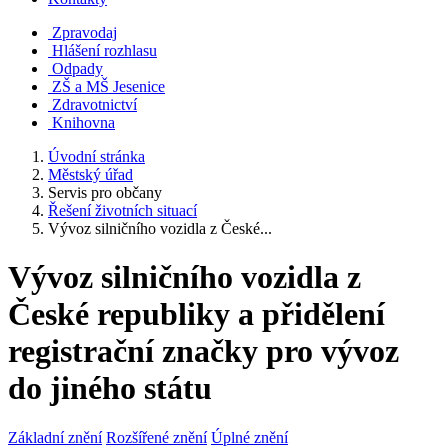
Zpravodaj
Hlášení rozhlasu
Odpady
ZŠ a MŠ Jesenice
Zdravotnictví
Knihovna
Úvodní stránka
Městský úřad
Servis pro občany
Řešení životních situací
Vývoz silničního vozidla z České...
Vývoz silničního vozidla z
České republiky a přidělení
registrační značky pro vývoz
do jiného státu
Základní znění
Rozšířené znění
Úplné znění