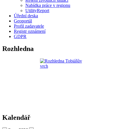
Řešení životních situací
Nabídka práce v regionu
UtilityReport
Úřední deska
Geoportál
Profil zadavatele
Registr oznámení
GDPR
Rozhledna
Kalendář