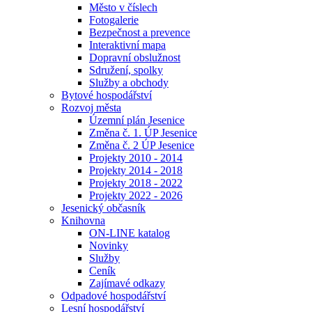
Město v číslech
Fotogalerie
Bezpečnost a prevence
Interaktivní mapa
Dopravní obslužnost
Sdružení, spolky
Služby a obchody
Bytové hospodářství
Rozvoj města
Územní plán Jesenice
Změna č. 1. ÚP Jesenice
Změna č. 2 ÚP Jesenice
Projekty 2010 - 2014
Projekty 2014 - 2018
Projekty 2018 - 2022
Projekty 2022 - 2026
Jesenický občasník
Knihovna
ON-LINE katalog
Novinky
Služby
Ceník
Zajímavé odkazy
Odpadové hospodářství
Lesní hospodářství