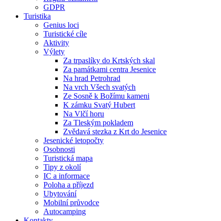
GDPR
Turistika
Genius loci
Turistické cíle
Aktivity
Výlety
Za trpaslíky do Krtských skal
Za památkami centra Jesenice
Na hrad Petrohrad
Na vrch Všech svatých
Ze Sosně k Božímu kameni
K zámku Svatý Hubert
Na Vlčí horu
Za Tleským pokladem
Zvědavá stezka z Krt do Jesenice
Jesenické letopočty
Osobnosti
Turistická mapa
Tipy z okolí
IC a informace
Poloha a příjezd
Ubytování
Mobilní průvodce
Autocamping
Kontakty