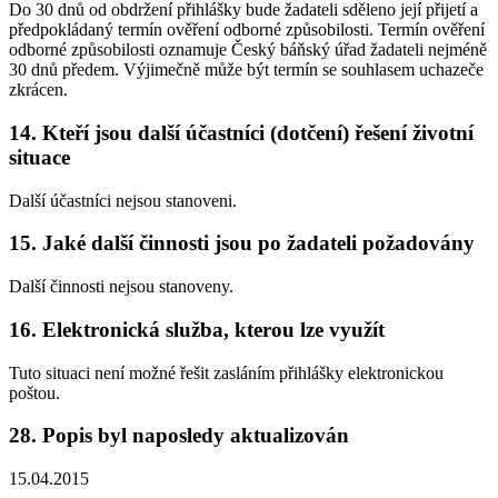
Do 30 dnů od obdržení přihlášky bude žadateli sděleno její přijetí a
předpokládaný termín ověření odborné způsobilosti. Termín ověření
odborné způsobilosti oznamuje Český báňský úřad žadateli nejméně
30 dnů předem. Výjimečně může být termín se souhlasem uchazeče
zkrácen.
14. Kteří jsou další účastníci (dotčení) řešení životní
situace
Další účastníci nejsou stanoveni.
15. Jaké další činnosti jsou po žadateli požadovány
Další činnosti nejsou stanoveny.
16. Elektronická služba, kterou lze využít
Tuto situaci není možné řešit zasláním přihlášky elektronickou
poštou.
28. Popis byl naposledy aktualizován
15.04.2015