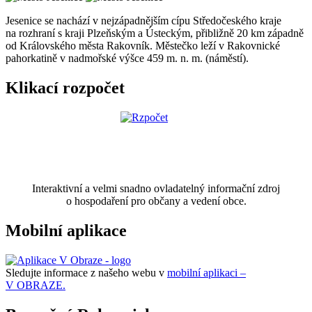
Jesenice se nachází v nejzápadnějším cípu Středočeského kraje
na rozhraní s kraji Plzeňským a Ústeckým, přibližně 20 km západně
od Královského města Rakovník. Městečko leží v Rakovnické
pahorkatině v nadmořské výšce 459 m. n. m. (náměstí).
Klikací rozpočet
Interaktivní a velmi snadno ovladatelný informační zdroj
o hospodaření pro občany a vedení obce.
Mobilní aplikace
Sledujte informace z našeho webu v
mobilní aplikaci –
V OBRAZE.