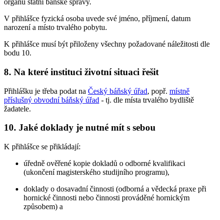
orgánu státní báňské správy.
V přihlášce fyzická osoba uvede své jméno, příjmení, datum
narození a místo trvalého pobytu.
K přihlášce musí být přiloženy všechny požadované náležitosti dle
bodu 10.
8. Na které instituci životní situaci řešit
Přihlášku je třeba podat na
Český báňský úřad
, popř.
místně
příslušný obvodní báňský úřad
- tj. dle místa trvalého bydliště
žadatele.
10. Jaké doklady je nutné mít s sebou
K přihlášce se přikládají:
úředně ověřené kopie dokladů o odborné kvalifikaci
(ukončení magisterského studijního programu),
doklady o dosavadní činnosti (odborná a vědecká praxe při
hornické činnosti nebo činnosti prováděné hornickým
způsobem) a