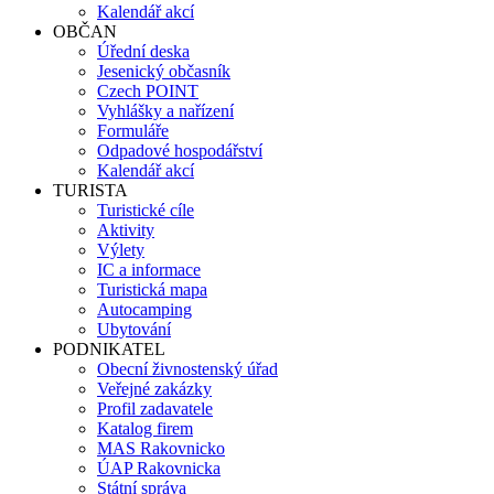
Kalendář akcí
OBČAN
Úřední deska
Jesenický občasník
Czech POINT
Vyhlášky a nařízení
Formuláře
Odpadové hospodářství
Kalendář akcí
TURISTA
Turistické cíle
Aktivity
Výlety
IC a informace
Turistická mapa
Autocamping
Ubytování
PODNIKATEL
Obecní živnostenský úřad
Veřejné zakázky
Profil zadavatele
Katalog firem
MAS Rakovnicko
ÚAP Rakovnicka
Státní správa