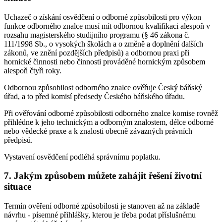
Uchazeč o získání osvědčení o odborné způsobilosti pro výkon
funkce odborného znalce musí mít odbornou kvalifikaci alespoň v
rozsahu magisterského studijního programu (§ 46 zákona č.
111/1998 Sb., o vysokých školách a o změně a doplnění dalších
zákonů, ve znění pozdějších předpisů) a odbornou praxi při
hornické činnosti nebo činnosti prováděné hornickým způsobem
alespoň čtyři roky.
Odbornou způsobilost odborného znalce ověřuje Český báňský
úřad, a to před komisí předsedy Českého báňského úřadu.
Při ověřování odborné způsobilosti odborného znalce komise rovněž
přihlédne k jeho technickým a odborným znalostem, délce odborné
nebo vědecké praxe a k znalosti obecně závazných právních
předpisů.
Vystavení osvědčení podléhá správnímu poplatku.
7. Jakým způsobem můžete zahájit řešení životní
situace
Termín ověření odborné způsobilosti je stanoven až na základě
návrhu - písemné přihlášky, kterou je třeba podat příslušnému