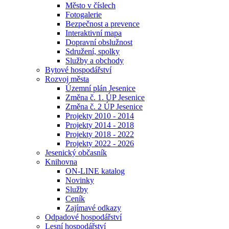
Město v číslech
Fotogalerie
Bezpečnost a prevence
Interaktivní mapa
Dopravní obslužnost
Sdružení, spolky
Služby a obchody
Bytové hospodářství
Rozvoj města
Územní plán Jesenice
Změna č. 1. ÚP Jesenice
Změna č. 2 ÚP Jesenice
Projekty 2010 - 2014
Projekty 2014 - 2018
Projekty 2018 - 2022
Projekty 2022 - 2026
Jesenický občasník
Knihovna
ON-LINE katalog
Novinky
Služby
Ceník
Zajímavé odkazy
Odpadové hospodářství
Lesní hospodářství