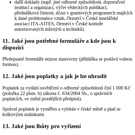
další doklady (např. jiné odborné způsobilosti, doporučení
institucí a organizací, výčet vědeckých publikací,
přednášková činnost, účast v grantových programech majících
k dané problematice vztah, členství v České tunelářské
asociaci ITA-AITES, členství v České komoře
autorizovaných inženýrů a techniků).
11. Jaké jsou potřebné formuláře a kde jsou k
dispozici
Předepsané formuláře nejsou stanoveny (přihláška se podává volnou
formou).
12. Jaké jsou poplatky a jak je lze uhradit
Poplatek za vydání osvědčení o odborné způsobilosti činí 1 000 Kč
(položka 22 písm. b) zákona č. 634/2004 Sb., o správních
poplatcích, ve znění pozdějších předpisů).
Správní poplatek je vyměřen a vybírán v české měně a platí se
kolkovými známkami.
13. Jaké jsou lhůty pro vyřízení