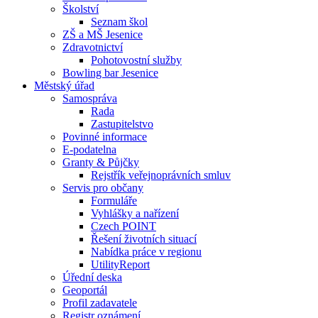
Školství
Seznam škol
ZŠ a MŠ Jesenice
Zdravotnictví
Pohotovostní služby
Bowling bar Jesenice
Městský úřad
Samospráva
Rada
Zastupitelstvo
Povinné informace
E-podatelna
Granty & Půjčky
Rejstřík veřejnoprávních smluv
Servis pro občany
Formuláře
Vyhlášky a nařízení
Czech POINT
Řešení životních situací
Nabídka práce v regionu
UtilityReport
Úřední deska
Geoportál
Profil zadavatele
Registr oznámení