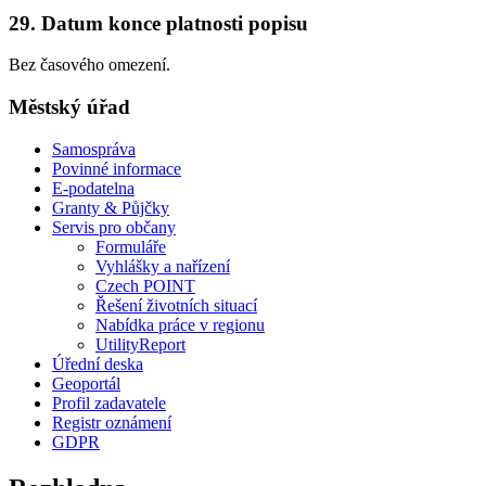
29. Datum konce platnosti popisu
Bez časového omezení.
Městský úřad
Samospráva
Povinné informace
E-podatelna
Granty & Půjčky
Servis pro občany
Formuláře
Vyhlášky a nařízení
Czech POINT
Řešení životních situací
Nabídka práce v regionu
UtilityReport
Úřední deska
Geoportál
Profil zadavatele
Registr oznámení
GDPR