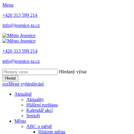
Menu
+420 313 599 214
info@jesenice-ra.cz
+420 313 599 214
info@jesenice-ra.cz
Hledaný výraz
Hledat
rozšířené vyhledávání
Aktuálně
Aktuality
Hlášení rozhlasu
Kalendář akcí
Senioři
Město
ABC o městě
Historie města