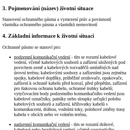
3. Pojmenování (název) životní situace
Stanovení ochranného pásma a vymezení práv a povinností
vlastníka ochranného pásma a vlastníků nemovitostí
4. Základní informace k životní situaci
Ochranné pásmo se stanoví pro:
podzemní komunikační vedení
- tím se rozumí kabelové
vedení, včetně kabelových souborů a zařízení uložených pod
povrchem země a kabelových rozvaděčů umístěných nad
úrovní terénu; kabelovými soubory a zařízeními jsou zejména
spojky, kabelové doplňky, průběžné zesilovače, opakovače,
zařízení k ochraně kabelu před korozí, před přepětím, zařízení
pro tlakovou ochranu kabelu, ochranné trubky kabelů;
vytyčovacími body podzemního komunikačního vedení jsou
kabelové označníky, patníky nebo sloupky určující polohu
kabelových souborů a zařízení, křižovatky kabelů s
komunikacemi, dráhou, vodními toky, polohové změny trasy
kabelu v obcích nebo ve volném terénu,
nadzemní komunikační vedení
- tím se rozumí drátové,
kabelové nebo bezdrátové vedení, včetně souvisejícího