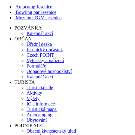
Autocamp Jesenice
Bowling bar Jesenice
Muzeum TGM Jesenice
POZVÁNKA
Kalendář akcí
OBČAN
Úřední deska
Jesenický občasník
Czech POINT
Vyhlášky a nařízení
Formuláře
Odpadové hospodářství
Kalendář akcí
TURISTA
Turistické cíle
Aktivity
Výlety
IC a informace
Turistická mapa
Autocamping
Ubytování
PODNIKATEL
Obecní živnostenský úřad