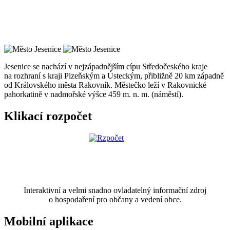
Jesenice se nachází v nejzápadnějším cípu Středočeského kraje
na rozhraní s kraji Plzeňským a Ústeckým, přibližně 20 km západně
od Královského města Rakovník. Městečko leží v Rakovnické
pahorkatině v nadmořské výšce 459 m. n. m. (náměstí).
Klikací rozpočet
Interaktivní a velmi snadno ovladatelný informační zdroj
o hospodaření pro občany a vedení obce.
Mobilní aplikace