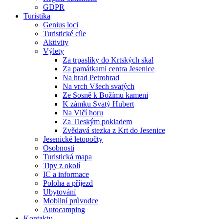
GDPR
Turistika
Genius loci
Turistické cíle
Aktivity
Výlety
Za trpaslíky do Krtských skal
Za památkami centra Jesenice
Na hrad Petrohrad
Na vrch Všech svatých
Ze Sosně k Božímu kameni
K zámku Svatý Hubert
Na Vlčí horu
Za Tleským pokladem
Zvědavá stezka z Krt do Jesenice
Jesenické letopočty
Osobnosti
Turistická mapa
Tipy z okolí
IC a informace
Poloha a příjezd
Ubytování
Mobilní průvodce
Autocamping
Kontakty