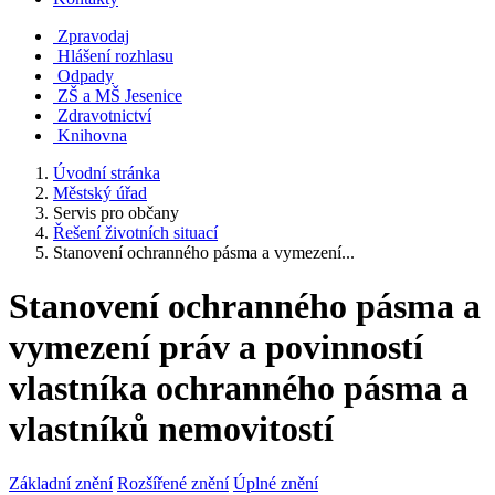
Zpravodaj
Hlášení rozhlasu
Odpady
ZŠ a MŠ Jesenice
Zdravotnictví
Knihovna
Úvodní stránka
Městský úřad
Servis pro občany
Řešení životních situací
Stanovení ochranného pásma a vymezení...
Stanovení ochranného pásma a
vymezení práv a povinností
vlastníka ochranného pásma a
vlastníků nemovitostí
Základní znění
Rozšířené znění
Úplné znění