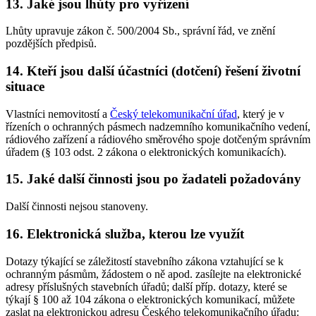
13. Jaké jsou lhůty pro vyřízení
Lhůty upravuje zákon č. 500/2004 Sb., správní řád, ve znění
pozdějších předpisů.
14. Kteří jsou další účastníci (dotčení) řešení životní
situace
Vlastníci nemovitostí a
Český telekomunikační úřad
, který je v
řízeních o ochranných pásmech nadzemního komunikačního vedení,
rádiového zařízení a rádiového směrového spoje dotčeným správním
úřadem (§ 103 odst. 2 zákona o elektronických komunikacích).
15. Jaké další činnosti jsou po žadateli požadovány
Další činnosti nejsou stanoveny.
16. Elektronická služba, kterou lze využít
Dotazy týkající se záležitostí stavebního zákona vztahující se k
ochranným pásmům, žádostem o ně apod. zasílejte na elektronické
adresy příslušných stavebních úřadů; další příp. dotazy, které se
týkají § 100 až 104 zákona o elektronických komunikací, můžete
zaslat na elektronickou adresu Českého telekomunikačního úřadu: