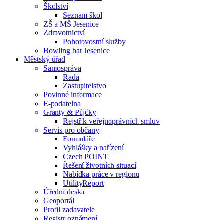
Školství
Seznam škol
ZŠ a MŠ Jesenice
Zdravotnictví
Pohotovostní služby
Bowling bar Jesenice
Městský úřad
Samospráva
Rada
Zastupitelstvo
Povinné informace
E-podatelna
Granty & Půjčky
Rejstřík veřejnoprávních smluv
Servis pro občany
Formuláře
Vyhlášky a nařízení
Czech POINT
Řešení životních situací
Nabídka práce v regionu
UtilityReport
Úřední deska
Geoportál
Profil zadavatele
Registr oznámení