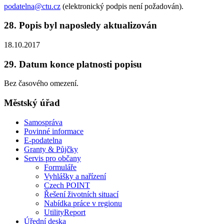
podatelna@ctu.cz
(elektronický podpis není požadován).
28. Popis byl naposledy aktualizován
18.10.2017
29. Datum konce platnosti popisu
Bez časového omezení.
Městský úřad
Samospráva
Povinné informace
E-podatelna
Granty & Půjčky
Servis pro občany
Formuláře
Vyhlášky a nařízení
Czech POINT
Řešení životních situací
Nabídka práce v regionu
UtilityReport
Úřední deska