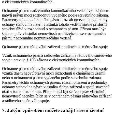
o elektronických komunikacích.
Ochranné pásmo nadzemního komunikačního vedení vzniká dnem
nabytí právní moci rozhodnutí vydaného podle stavebního zákona.
Parametry tohoto ochranného pásma, rozsah omezení a podmínky
ochrany stanoví na návrh vlastníka tohoto vedení místně příslušný
stavební úřad v rozhodnutí o ochranném pásmu. Přitom musí být
šetřeno práv vlastníků nemovitostí nacházejících se v ochranném
pásmu nadzemního komunikačního vedení.
Ochranné pásmo rádiového zařízení a rádiového směrového spoje
Vznik ochranného pásma rádiového zařízení a rádiového směrového
spoje upravuje § 103 zákona o elektronických komunikacích.
Ochranné pásmo rádiového zařízení a rádiového směrového spoje
vzniká dnem nabytí právní moci rozhodnutí o chráněném území
nebo o ochranném pásmu vydaného podle stavebního zákona.
Parametry těchto ochranných pásem, rozsah omezení a podmínky
ochrany stanoví na návrh vlastníka těchto zařízení a spojů stavební
úřad v tomto rozhodnutí. Přitom musí být šetřeno práv vlastníků
nemovitostí nacházejících se v ochranném pásmu rádiového zařízení
a rádiového směrového spoje.
7. Jakým způsobem můžete zahájit řešení životní