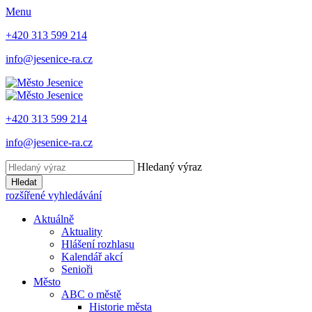
Menu
+420 313 599 214
info@jesenice-ra.cz
+420 313 599 214
info@jesenice-ra.cz
Hledaný výraz
Hledat
rozšířené vyhledávání
Aktuálně
Aktuality
Hlášení rozhlasu
Kalendář akcí
Senioři
Město
ABC o městě
Historie města