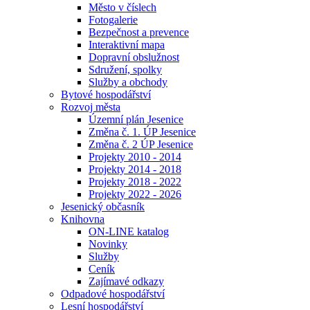
Město v číslech
Fotogalerie
Bezpečnost a prevence
Interaktivní mapa
Dopravní obslužnost
Sdružení, spolky
Služby a obchody
Bytové hospodářství
Rozvoj města
Územní plán Jesenice
Změna č. 1. ÚP Jesenice
Změna č. 2 ÚP Jesenice
Projekty 2010 - 2014
Projekty 2014 - 2018
Projekty 2018 - 2022
Projekty 2022 - 2026
Jesenický občasník
Knihovna
ON-LINE katalog
Novinky
Služby
Ceník
Zajímavé odkazy
Odpadové hospodářství
Lesní hospodářství