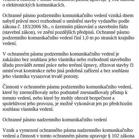
o elektronických komunikacích.
Ochranné pásmo podzemního komunikačního vedení vzniká dnem
nabytí právní moci rozhodnutí o umístění stavby vydaného podle
zákona č. 183/2006 Sb., o územním plánování a stavebním řádu
(stavební zákon), ve znění pozdějších předpisů. Ochranné pásmo
podzemního komunikačního vedení činí 1,0 m po stranách krajního
vedení.
V ochranném pásmu podzemního komunikačního vedení je
zakázáno bez souhlasu jeho vlastníka nebo rozhodnutí stavebního
úřadu provádět zemní práce nebo terénní úpravy, zřizovat stavby či
umisťovat konstrukce nebo jiná podobná zařízení a bez souhlasu
jeho vlastníka vysazovat trvalé porosty.
Činnosti v ochranném pásmu podzemního komunikačního vedení,
které by znemožňovaly nebo podstatně znesnadňovaly přístup k
tomuto vedení, nebo které by mohly ohrozit bezpečnost a
spolehlivost jeho provozu, je možné vykonávat jen po předchozím
souhlasu vlastníka vedení.
Ochranné pásmo nadzemního komunikačního vedení
Vznik a vymezení ochranného pásma nadzemního komunikačního
vedení a činnosti v tomto ochranném pásmu upravuje § 102 zákona