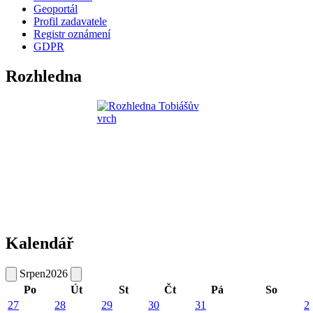
Geoportál
Profil zadavatele
Registr oznámení
GDPR
Rozhledna
Kalendář
Srpen
2026
Po
Út
St
Čt
Pá
So
27
28
29
30
31
2