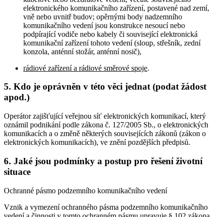
elektronického komunikačního zařízení, postavené nad zemí,
vně nebo uvnitř budov; opěrnými body nadzemního
komunikačního vedení jsou konstrukce nesoucí nebo
podpírající vodiče nebo kabely či související elektronická
komunikační zařízení tohoto vedení (sloup, střešník, zední
konzola, anténní stožár, anténní nosič),
rádiové zařízení a rádiové směrové spoje
.
5. Kdo je oprávněn v této věci jednat (podat žádost
apod.)
Operátor zajišťující veřejnou síť elektronických komunikací, který
oznámil podnikání podle zákona č. 127/2005 Sb., o elektronických
komunikacích a o změně některých souvisejících zákonů (zákon o
elektronických komunikacích), ve znění pozdějších předpisů.
6. Jaké jsou podmínky a postup pro řešení životní
situace
Ochranné pásmo podzemního komunikačního vedení
Vznik a vymezení ochranného pásma podzemního komunikačního
vedení a činnosti v tomto ochranném pásmu upravuje § 102 zákona