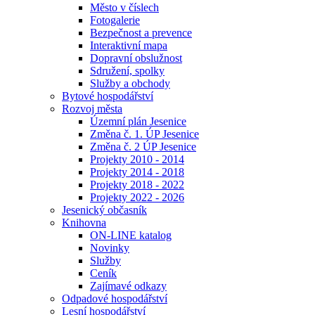
Město v číslech
Fotogalerie
Bezpečnost a prevence
Interaktivní mapa
Dopravní obslužnost
Sdružení, spolky
Služby a obchody
Bytové hospodářství
Rozvoj města
Územní plán Jesenice
Změna č. 1. ÚP Jesenice
Změna č. 2 ÚP Jesenice
Projekty 2010 - 2014
Projekty 2014 - 2018
Projekty 2018 - 2022
Projekty 2022 - 2026
Jesenický občasník
Knihovna
ON-LINE katalog
Novinky
Služby
Ceník
Zajímavé odkazy
Odpadové hospodářství
Lesní hospodářství