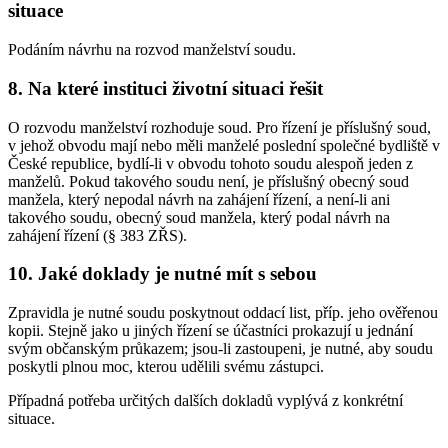
situace
Podáním návrhu na rozvod manželství soudu.
8. Na které instituci životní situaci řešit
O rozvodu manželství rozhoduje soud. Pro řízení je příslušný soud,
v jehož obvodu mají nebo měli manželé poslední společné bydliště v
České republice, bydlí-li v obvodu tohoto soudu alespoň jeden z
manželů. Pokud takového soudu není, je příslušný obecný soud
manžela, který nepodal návrh na zahájení řízení, a není-li ani
takového soudu, obecný soud manžela, který podal návrh na
zahájení řízení (§ 383 ZŘS).
10. Jaké doklady je nutné mít s sebou
Zpravidla je nutné soudu poskytnout oddací list, příp. jeho ověřenou
kopii. Stejně jako u jiných řízení se účastníci prokazují u jednání
svým občanským průkazem; jsou-li zastoupeni, je nutné, aby soudu
poskytli plnou moc, kterou udělili svému zástupci.
Případná potřeba určitých dalších dokladů vyplývá z konkrétní
situace.