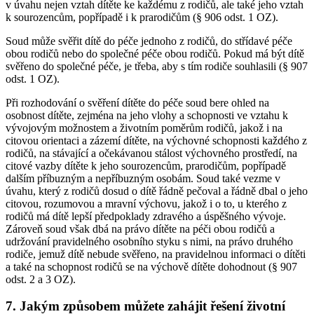
v úvahu nejen vztah dítěte ke každému z rodičů, ale také jeho vztah
k sourozencům, popřípadě i k prarodičům (§ 906 odst. 1 OZ).
Soud může svěřit dítě do péče jednoho z rodičů, do střídavé péče
obou rodičů nebo do společné péče obou rodičů. Pokud má být dítě
svěřeno do společné péče, je třeba, aby s tím rodiče souhlasili (§ 907
odst. 1 OZ).
Při rozhodování o svěření dítěte do péče soud bere ohled na
osobnost dítěte, zejména na jeho vlohy a schopnosti ve vztahu k
vývojovým možnostem a životním poměrům rodičů, jakož i na
citovou orientaci a zázemí dítěte, na výchovné schopnosti každého z
rodičů, na stávající a očekávanou stálost výchovného prostředí, na
citové vazby dítěte k jeho sourozencům, prarodičům, popřípadě
dalším příbuzným a nepříbuzným osobám. Soud také vezme v
úvahu, který z rodičů dosud o dítě řádně pečoval a řádně dbal o jeho
citovou, rozumovou a mravní výchovu, jakož i o to, u kterého z
rodičů má dítě lepší předpoklady zdravého a úspěšného vývoje.
Zároveň soud však dbá na právo dítěte na péči obou rodičů a
udržování pravidelného osobního styku s nimi, na právo druhého
rodiče, jemuž dítě nebude svěřeno, na pravidelnou informaci o dítěti
a také na schopnost rodičů se na výchově dítěte dohodnout (§ 907
odst. 2 a 3 OZ).
7. Jakým způsobem můžete zahájit řešení životní