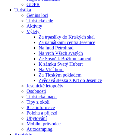
GDPR
Turistika
Genius loci
Turistické cíle
Aktivity
Výlety
Za trpaslíky do Krtských skal
Za památkami centra Jesenice
Na hrad Petrohrad
Na vrch Všech svatých
Ze Sosně k Božímu kameni
K zámku Svatý Hubert
Na Vlčí horu
Za Tleským pokladem
Zvědavá stezka z Krt do Jesenice
Jesenické letopočty
Osobnosti
Turistická mapa
Tipy z okolí
IC a informace
Poloha a příjezd
Ubytování
Mobilní průvodce
Autocamping
Kontakty