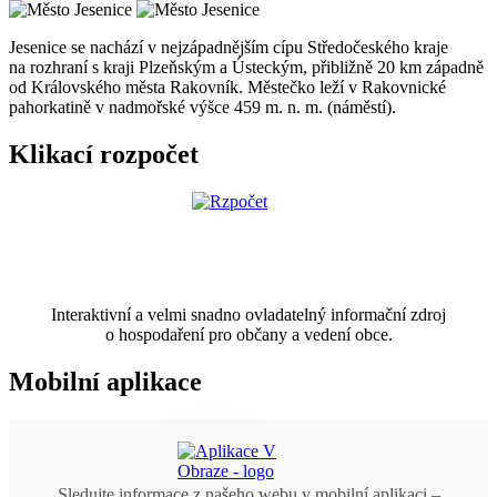
Jesenice se nachází v nejzápadnějším cípu Středočeského kraje
na rozhraní s kraji Plzeňským a Ústeckým, přibližně 20 km západně
od Královského města Rakovník. Městečko leží v Rakovnické
pahorkatině v nadmořské výšce 459 m. n. m. (náměstí).
Klikací rozpočet
Interaktivní a velmi snadno ovladatelný informační zdroj
o hospodaření pro občany a vedení obce.
Mobilní aplikace
Sledujte informace z našeho webu v
mobilní aplikaci –