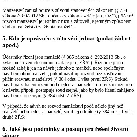
Manželství zaniká pouze z důvodů stanovených zákonem (§ 754
zákona č. 89/2012 Sb., občanský zákoník - dále jen „OZ“), přičemž
rozvod manželství je jedním z nich a zároveň je jediným způsobem
zániku manželství za života manželů.
5. Kdo je oprávněn v této věci jednat (podat žádost
apod.)
Účastníky řízení jsou manželé (§ 385 zákona č. 292/2013 Sb., o
zvláštních řízeních soudních - dále jen „ZŘS“). Řízení je proto
možné zahájit jen na návrh jednoho z manželů nebo společným
návrhem obou manželů, pokud navrhují rozvod bez zjišťování
příčin rozvratu manželství (§ 384 odst. 1 věta první ZŘS). Pokud
návrh na zahájení řízení podá jeden z manželů a druhý z manželů se
k návrhu připojí, postupuje soud stejně, jako by bylo řízení zahájeno
návrhem společným (§ 384 odst. 2 ZŘS).
V případě, že návrh na rozvod manželství podá někdo jiný než
manželé nebo jeden z manželů, soud jej odmítne (§ 384 odst. 1 věta
druhá ZŘS).
6. Jaké jsou podmínky a postup pro řešení životní
situace