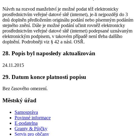
Návrh na rozvod manželství je možné podat též elektronicky
prostřednictvím veřejné datové sítě (internet), je-li nejpozději do 3
dnů doplněn předložením originálu podání nebo písemným podáním
stejného znění. Dále je možné podání učinit rovněž elektronicky
prostřednictvím veřejné datové sítě (internet) podepsané uznávaným
elektronickým podpisem, v takovém případě není třeba dalšího
doplnění. Podrobněji viz § 42 a násl. OSŘ.
28. Popis byl naposledy aktualizován
24.11.2015
29. Datum konce platnosti popisu
Bez časového omezení.
Městský úřad
Samospráva
Povinné informace
E-podatelna
Granty & Půjčky
Servis pro občany