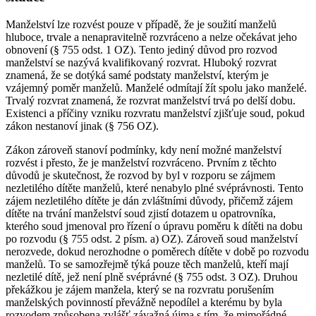
Manželství lze rozvést pouze v případě, že je soužití manželů
hluboce, trvale a nenapravitelně rozvráceno a nelze očekávat jeho
obnovení (§ 755 odst. 1 OZ). Tento jediný důvod pro rozvod
manželství se nazývá kvalifikovaný rozvrat. Hluboký rozvrat
znamená, že se dotýká samé podstaty manželství, kterým je
vzájemný poměr manželů. Manželé odmítají žít spolu jako manželé.
Trvalý rozvrat znamená, že rozvrat manželství trvá po delší dobu.
Existenci a příčiny vzniku rozvratu manželství zjišťuje soud, pokud
zákon nestanoví jinak (§ 756 OZ).
Zákon zároveň stanoví podmínky, kdy není možné manželství
rozvést i přesto, že je manželství rozvráceno. Prvním z těchto
důvodů je skutečnost, že rozvod by byl v rozporu se zájmem
nezletilého dítěte manželů, které nenabylo plné svéprávnosti. Tento
zájem nezletilého dítěte je dán zvláštními důvody, přičemž zájem
dítěte na trvání manželství soud zjistí dotazem u opatrovníka,
kterého soud jmenoval pro řízení o úpravu poměru k dítěti na dobu
po rozvodu (§ 755 odst. 2 písm. a) OZ). Zároveň soud manželství
nerozvede, dokud nerozhodne o poměrech dítěte v době po rozvodu
manželů. To se samozřejmě týká pouze těch manželů, kteří mají
nezletilé dítě, jež není plně svéprávné (§ 755 odst. 3 OZ). Druhou
překážkou je zájem manžela, který se na rozvratu porušením
manželských povinností převážně nepodílel a kterému by byla
rozvodem způsobena zvlášť závažná újma s tím, že mimořádné