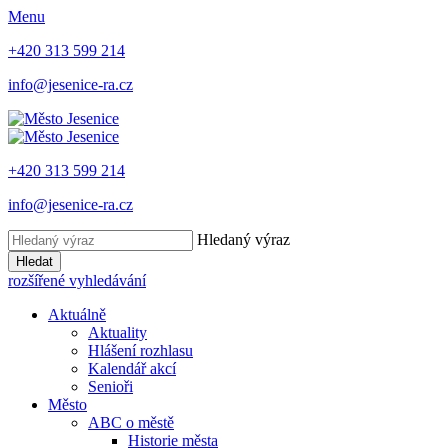
Menu
+420 313 599 214
info@jesenice-ra.cz
+420 313 599 214
info@jesenice-ra.cz
Hledaný výraz
Hledat
rozšířené vyhledávání
Aktuálně
Aktuality
Hlášení rozhlasu
Kalendář akcí
Senioři
Město
ABC o městě
Historie města