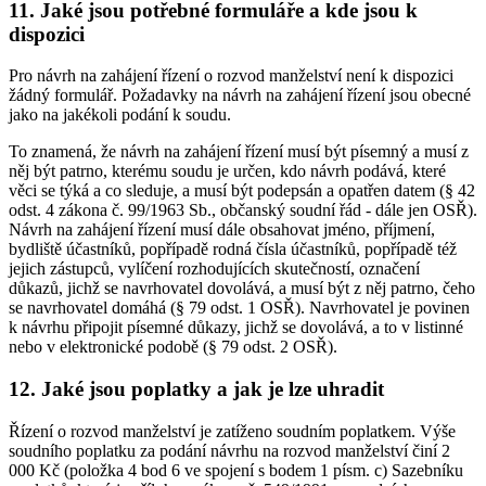
11. Jaké jsou potřebné formuláře a kde jsou k
dispozici
Pro návrh na zahájení řízení o rozvod manželství není k dispozici
žádný formulář. Požadavky na návrh na zahájení řízení jsou obecné
jako na jakékoli podání k soudu.
To znamená, že návrh na zahájení řízení musí být písemný a musí z
něj být patrno, kterému soudu je určen, kdo návrh podává, které
věci se týká a co sleduje, a musí být podepsán a opatřen datem (§ 42
odst. 4 zákona č. 99/1963 Sb., občanský soudní řád - dále jen OSŘ).
Návrh na zahájení řízení musí dále obsahovat jméno, příjmení,
bydliště účastníků, popřípadě rodná čísla účastníků, popřípadě též
jejich zástupců, vylíčení rozhodujících skutečností, označení
důkazů, jichž se navrhovatel dovolává, a musí být z něj patrno, čeho
se navrhovatel domáhá (§ 79 odst. 1 OSŘ). Navrhovatel je povinen
k návrhu připojit písemné důkazy, jichž se dovolává, a to v listinné
nebo v elektronické podobě (§ 79 odst. 2 OSŘ).
12. Jaké jsou poplatky a jak je lze uhradit
Řízení o rozvod manželství je zatíženo soudním poplatkem. Výše
soudního poplatku za podání návrhu na rozvod manželství činí 2
000 Kč (položka 4 bod 6 ve spojení s bodem 1 písm. c) Sazebníku