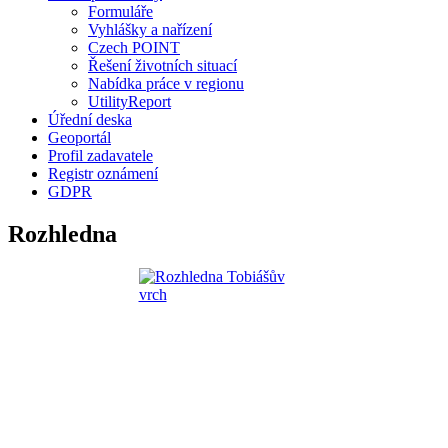
Formuláře
Vyhlášky a nařízení
Czech POINT
Řešení životních situací
Nabídka práce v regionu
UtilityReport
Úřední deska
Geoportál
Profil zadavatele
Registr oznámení
GDPR
Rozhledna