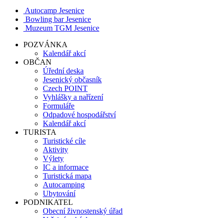
Autocamp Jesenice
Bowling bar Jesenice
Muzeum TGM Jesenice
POZVÁNKA
Kalendář akcí
OBČAN
Úřední deska
Jesenický občasník
Czech POINT
Vyhlášky a nařízení
Formuláře
Odpadové hospodářství
Kalendář akcí
TURISTA
Turistické cíle
Aktivity
Výlety
IC a informace
Turistická mapa
Autocamping
Ubytování
PODNIKATEL
Obecní živnostenský úřad