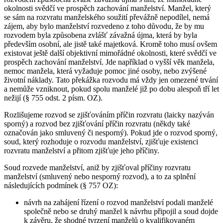
okolnosti svědčí ve prospěch zachování manželství. Manžel, který
se sám na rozvratu manželského soužití převážně nepodílel, nemá
zájem, aby bylo manželství rozvedeno z toho důvodu, že by mu
rozvodem byla způsobena zvlášť závažná újma, která by byla
především osobní, ale jistě také majetková. Kromě toho musí ovšem
existovat ještě další objektivní mimořádné okolnosti, které svědčí ve
prospěch zachování manželství. Jde například o vyšší věk manžela,
nemoc manžela, která vyžaduje pomoc jiné osoby, nebo zvýšené
životní náklady. Tato překážka rozvodu má vždy jen omezené trvání
a nemůže vzniknout, pokud spolu manželé již po dobu alespoň tří let
nežijí (§ 755 odst. 2 písm. OZ).
Rozlišujeme rozvod se zjišťováním příčin rozvratu (laicky nazýván
sporný) a rozvod bez zjišťování příčin rozvratu (někdy také
označován jako smluvený či nesporný). Pokud jde o rozvod sporný,
soud, který rozhoduje o rozvodu manželství, zjišťuje existenci
rozvratu manželství a přitom zjišťuje jeho příčiny.
Soud rozvede manželství, aniž by zjišťoval příčiny rozvratu
manželství (smluvený nebo nesporný rozvod), a to za splnění
následujících podmínek (§ 757 OZ):
návrh na zahájení řízení o rozvod manželství podali manželé
společně nebo se druhý manžel k návrhu připojil a soud dojde
k závěru, že shodné tvrzení manželů o kvalifikovaném