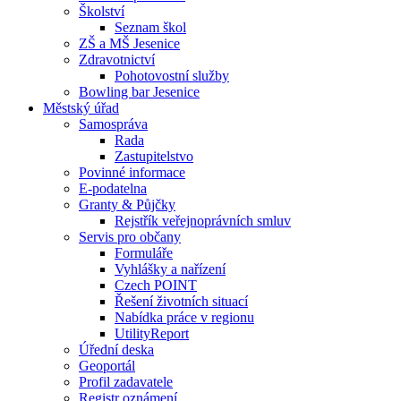
Školství
Seznam škol
ZŠ a MŠ Jesenice
Zdravotnictví
Pohotovostní služby
Bowling bar Jesenice
Městský úřad
Samospráva
Rada
Zastupitelstvo
Povinné informace
E-podatelna
Granty & Půjčky
Rejstřík veřejnoprávních smluv
Servis pro občany
Formuláře
Vyhlášky a nařízení
Czech POINT
Řešení životních situací
Nabídka práce v regionu
UtilityReport
Úřední deska
Geoportál
Profil zadavatele
Registr oznámení