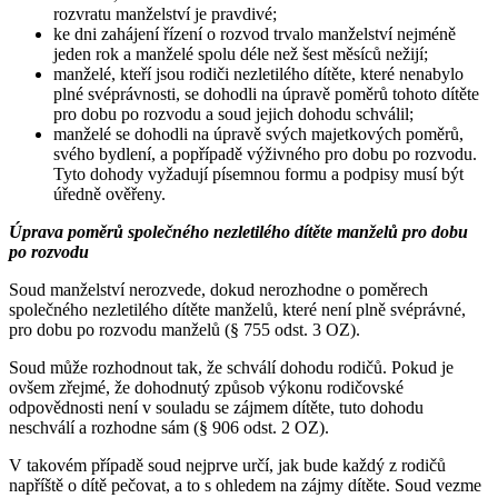
rozvratu manželství je pravdivé;
ke dni zahájení řízení o rozvod trvalo manželství nejméně
jeden rok a manželé spolu déle než šest měsíců nežijí;
manželé, kteří jsou rodiči nezletilého dítěte, které nenabylo
plné svéprávnosti, se dohodli na úpravě poměrů tohoto dítěte
pro dobu po rozvodu a soud jejich dohodu schválil;
manželé se dohodli na úpravě svých majetkových poměrů,
svého bydlení, a popřípadě výživného pro dobu po rozvodu.
Tyto dohody vyžadují písemnou formu a podpisy musí být
úředně ověřeny.
Úprava poměrů společného nezletilého dítěte manželů pro dobu
po rozvodu
Soud manželství nerozvede, dokud nerozhodne o poměrech
společného nezletilého dítěte manželů, které není plně svéprávné,
pro dobu po rozvodu manželů (§ 755 odst. 3 OZ).
Soud může rozhodnout tak, že schválí dohodu rodičů. Pokud je
ovšem zřejmé, že dohodnutý způsob výkonu rodičovské
odpovědnosti není v souladu se zájmem dítěte, tuto dohodu
neschválí a rozhodne sám (§ 906 odst. 2 OZ).
V takovém případě soud nejprve určí, jak bude každý z rodičů
napříště o dítě pečovat, a to s ohledem na zájmy dítěte. Soud vezme