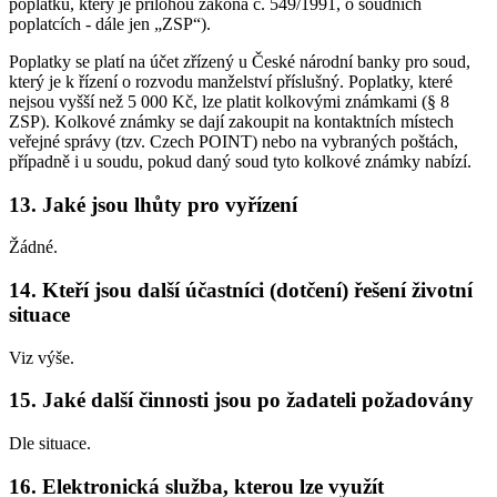
poplatků, který je přílohou zákona č. 549/1991, o soudních
poplatcích - dále jen „ZSP“).
Poplatky se platí na účet zřízený u České národní banky pro soud,
který je k řízení o rozvodu manželství příslušný. Poplatky, které
nejsou vyšší než 5 000 Kč, lze platit kolkovými známkami (§ 8
ZSP). Kolkové známky se dají zakoupit na kontaktních místech
veřejné správy (tzv. Czech POINT) nebo na vybraných poštách,
případně i u soudu, pokud daný soud tyto kolkové známky nabízí.
13. Jaké jsou lhůty pro vyřízení
Žádné.
14. Kteří jsou další účastníci (dotčení) řešení životní
situace
Viz výše.
15. Jaké další činnosti jsou po žadateli požadovány
Dle situace.
16. Elektronická služba, kterou lze využít