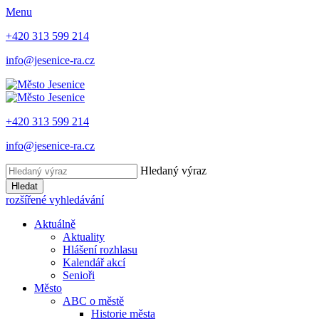
Menu
+420 313 599 214
info@jesenice-ra.cz
+420 313 599 214
info@jesenice-ra.cz
Hledaný výraz
Hledat
rozšířené vyhledávání
Aktuálně
Aktuality
Hlášení rozhlasu
Kalendář akcí
Senioři
Město
ABC o městě
Historie města