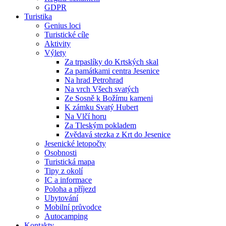
GDPR
Turistika
Genius loci
Turistické cíle
Aktivity
Výlety
Za trpaslíky do Krtských skal
Za památkami centra Jesenice
Na hrad Petrohrad
Na vrch Všech svatých
Ze Sosně k Božímu kameni
K zámku Svatý Hubert
Na Vlčí horu
Za Tleským pokladem
Zvědavá stezka z Krt do Jesenice
Jesenické letopočty
Osobnosti
Turistická mapa
Tipy z okolí
IC a informace
Poloha a příjezd
Ubytování
Mobilní průvodce
Autocamping
Kontakty