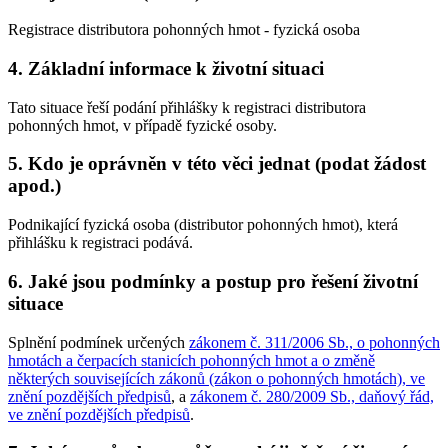
Registrace distributora pohonných hmot - fyzická osoba
4. Základní informace k životní situaci
Tato situace řeší podání přihlášky k registraci distributora
pohonných hmot, v případě fyzické osoby.
5. Kdo je oprávněn v této věci jednat (podat žádost
apod.)
Podnikající fyzická osoba (distributor pohonných hmot), která
přihlášku k registraci podává.
6. Jaké jsou podmínky a postup pro řešení životní
situace
Splnění podmínek určených
zákonem č. 311/2006 Sb., o pohonných
hmotách a čerpacích stanicích pohonných hmot a o změně
některých souvisejících zákonů (zákon o pohonných hmotách), ve
znění pozdějších předpisů
, a
zákonem č. 280/2009 Sb., daňový řád,
ve znění pozdějších předpisů
.