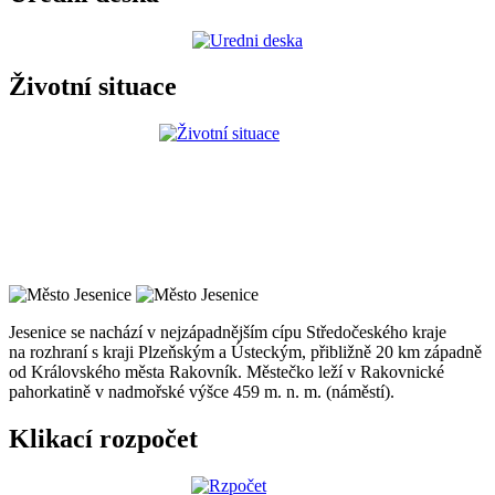
Životní situace
Jesenice se nachází v nejzápadnějším cípu Středočeského kraje
na rozhraní s kraji Plzeňským a Ústeckým, přibližně 20 km západně
od Královského města Rakovník. Městečko leží v Rakovnické
pahorkatině v nadmořské výšce 459 m. n. m. (náměstí).
Klikací rozpočet