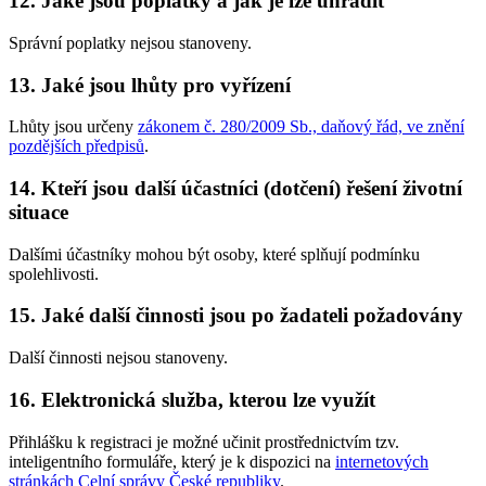
12. Jaké jsou poplatky a jak je lze uhradit
Správní poplatky nejsou stanoveny.
13. Jaké jsou lhůty pro vyřízení
Lhůty jsou určeny
zákonem č. 280/2009 Sb., daňový řád, ve znění
pozdějších předpisů
.
14. Kteří jsou další účastníci (dotčení) řešení životní
situace
Dalšími účastníky mohou být osoby, které splňují podmínku
spolehlivosti.
15. Jaké další činnosti jsou po žadateli požadovány
Další činnosti nejsou stanoveny.
16. Elektronická služba, kterou lze využít
Přihlášku k registraci je možné učinit prostřednictvím tzv.
inteligentního formuláře, který je k dispozici na
internetových
stránkách Celní správy České republiky
.