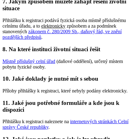
7. Jakým způsobem můžete zahájit řešení životní
situace
Přihlášku k registraci podává fyzická osoba místně příslušnému
celnímu úřadu, a to
elektronicky
způsobem a za podmínek
stanovených
zákonem č. 280/2009 Sb., daňový řád, ve znění
pozdějších předpisů
.
8. Na které instituci životní situaci řešit
Místně příslušný celní úřad
(daňové oddělení), určený místem
pobytu fyzické osoby.
10. Jaké doklady je nutné mít s sebou
Přílohy přihlášky k registraci, které nebyly podány elektronicky.
11. Jaké jsou potřebné formuláře a kde jsou k
dispozici
Přihlášku k registraci naleznete na
internetových stránkách Celní
správy České republiky
.