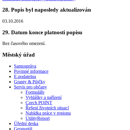
28. Popis byl naposledy aktualizován
03.10.2016
29. Datum konce platnosti popisu
Bez časového omezení.
Městský úřad
Samospráva
Povinné informace
E-podatelna
Granty & Půjčky
Servis pro občany
Formuláře
Vyhlášky a nařízení
Czech POINT
Řešení životních situací
Nabídka práce v regionu
UtilityReport
Úřední deska
Geoportál