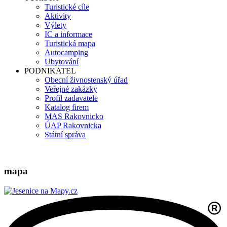
Turistické cíle
Aktivity
Výlety
IC a informace
Turistická mapa
Autocamping
Ubytování
PODNIKATEL
Obecní živnostenský úřad
Veřejné zakázky
Profil zadavatele
Katalog firem
MAS Rakovnicko
ÚAP Rakovnicka
Státní správa
mapa