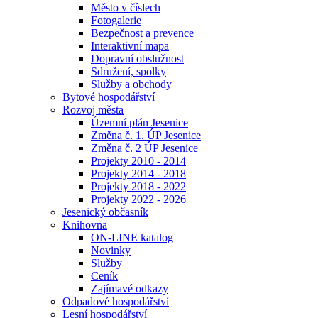
Město v číslech
Fotogalerie
Bezpečnost a prevence
Interaktivní mapa
Dopravní obslužnost
Sdružení, spolky
Služby a obchody
Bytové hospodářství
Rozvoj města
Územní plán Jesenice
Změna č. 1. ÚP Jesenice
Změna č. 2 ÚP Jesenice
Projekty 2010 - 2014
Projekty 2014 - 2018
Projekty 2018 - 2022
Projekty 2022 - 2026
Jesenický občasník
Knihovna
ON-LINE katalog
Novinky
Služby
Ceník
Zajímavé odkazy
Odpadové hospodářství
Lesní hospodářství