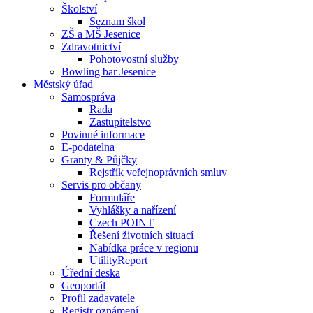
Školství
Seznam škol
ZŠ a MŠ Jesenice
Zdravotnictví
Pohotovostní služby
Bowling bar Jesenice
Městský úřad
Samospráva
Rada
Zastupitelstvo
Povinné informace
E-podatelna
Granty & Půjčky
Rejstřík veřejnoprávních smluv
Servis pro občany
Formuláře
Vyhlášky a nařízení
Czech POINT
Řešení životních situací
Nabídka práce v regionu
UtilityReport
Úřední deska
Geoportál
Profil zadavatele
Registr oznámení