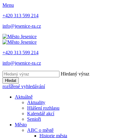
Menu
+420 313 599 214
info@jesenice-ra.cz
+420 313 599 214
info@jesenice-ra.cz
Hledaný výraz
Hledat
rozšířené vyhledávání
Aktuálně
Aktuality
Hlášení rozhlasu
Kalendář akcí
Senioři
Město
ABC o městě
Historie města