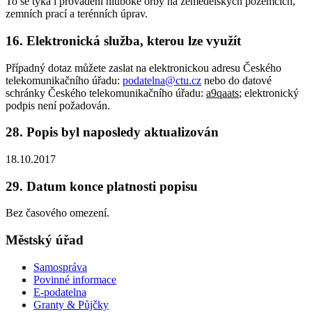
To se týká i provádění hluboké orby na zemědělských pozemcích,
zemních prací a terénních úprav.
16. Elektronická služba, kterou lze využít
Případný dotaz můžete zaslat na elektronickou adresu Českého
telekomunikačního úřadu:
podatelna@ctu.cz
nebo do datové
schránky Českého telekomunikačního úřadu:
a9qaats
; elektronický
podpis není požadován.
28. Popis byl naposledy aktualizován
18.10.2017
29. Datum konce platnosti popisu
Bez časového omezení.
Městský úřad
Samospráva
Povinné informace
E-podatelna
Granty & Půjčky