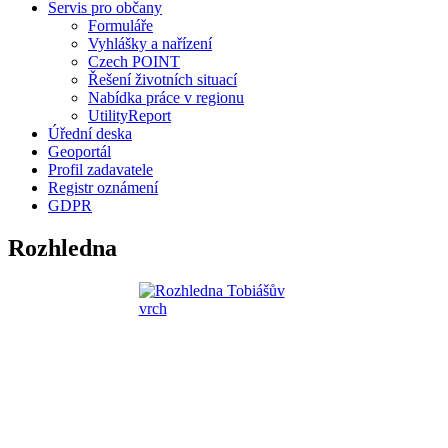
Servis pro občany
Formuláře
Vyhlášky a nařízení
Czech POINT
Řešení životních situací
Nabídka práce v regionu
UtilityReport
Úřední deska
Geoportál
Profil zadavatele
Registr oznámení
GDPR
Rozhledna