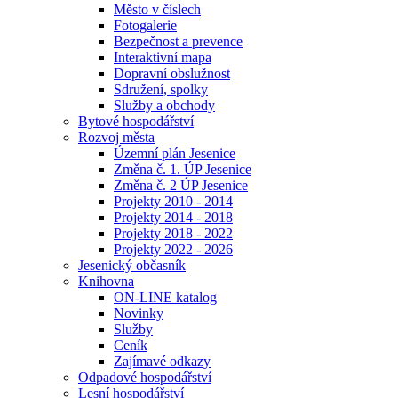
Město v číslech
Fotogalerie
Bezpečnost a prevence
Interaktivní mapa
Dopravní obslužnost
Sdružení, spolky
Služby a obchody
Bytové hospodářství
Rozvoj města
Územní plán Jesenice
Změna č. 1. ÚP Jesenice
Změna č. 2 ÚP Jesenice
Projekty 2010 - 2014
Projekty 2014 - 2018
Projekty 2018 - 2022
Projekty 2022 - 2026
Jesenický občasník
Knihovna
ON-LINE katalog
Novinky
Služby
Ceník
Zajímavé odkazy
Odpadové hospodářství
Lesní hospodářství