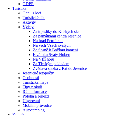
GDPR
Turistika
Genius loci
Turistické cíle
Aktivity
Výlety
Za trpaslíky do Krtských skal
Za památkami centra Jesenice
Na hrad Petrohrad
Na vrch Všech svatých
Ze Sosně k Božímu kameni
K zámku Svatý Hubert
Na Vlčí horu
Za Tleským pokladem
Zvědavá stezka z Krt do Jesenice
Jesenické letopočty
Osobnosti
Turistická mapa
Tipy z okolí
IC a informace
Poloha a příjezd
Ubytování
Mobilní průvodce
Autocamping
Kontakty