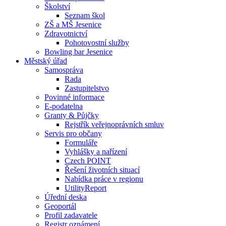
Školství
Seznam škol
ZŠ a MŠ Jesenice
Zdravotnictví
Pohotovostní služby
Bowling bar Jesenice
Městský úřad
Samospráva
Rada
Zastupitelstvo
Povinné informace
E-podatelna
Granty & Půjčky
Rejstřík veřejnoprávních smluv
Servis pro občany
Formuláře
Vyhlášky a nařízení
Czech POINT
Řešení životních situací
Nabídka práce v regionu
UtilityReport
Úřední deska
Geoportál
Profil zadavatele
Registr oznámení