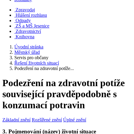
Zpravodaj
Hlášení rozhlasu
Odpady
ZŠ a MŠ Jesenice
Zdravotnictví
Knihovna
Úvodní stránka
Městský úřad
Servis pro občany
Řešení životních situací
Podezření na zdravotní potíže...
Podezření na zdravotní potíže
související pravděpodobně s
konzumací potravin
Základní znění
Rozšířené znění
Úplné znění
3. Pojmenování (název) životní situace