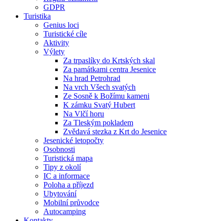
GDPR
Turistika
Genius loci
Turistické cíle
Aktivity
Výlety
Za trpaslíky do Krtských skal
Za památkami centra Jesenice
Na hrad Petrohrad
Na vrch Všech svatých
Ze Sosně k Božímu kameni
K zámku Svatý Hubert
Na Vlčí horu
Za Tleským pokladem
Zvědavá stezka z Krt do Jesenice
Jesenické letopočty
Osobnosti
Turistická mapa
Tipy z okolí
IC a informace
Poloha a příjezd
Ubytování
Mobilní průvodce
Autocamping
Kontakty