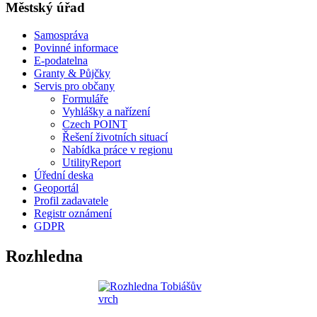
Městský úřad
Samospráva
Povinné informace
E-podatelna
Granty & Půjčky
Servis pro občany
Formuláře
Vyhlášky a nařízení
Czech POINT
Řešení životních situací
Nabídka práce v regionu
UtilityReport
Úřední deska
Geoportál
Profil zadavatele
Registr oznámení
GDPR
Rozhledna