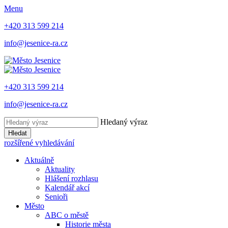
Menu
+420 313 599 214
info@jesenice-ra.cz
+420 313 599 214
info@jesenice-ra.cz
Hledaný výraz
Hledat
rozšířené vyhledávání
Aktuálně
Aktuality
Hlášení rozhlasu
Kalendář akcí
Senioři
Město
ABC o městě
Historie města