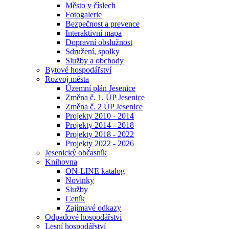
Město v číslech
Fotogalerie
Bezpečnost a prevence
Interaktivní mapa
Dopravní obslužnost
Sdružení, spolky
Služby a obchody
Bytové hospodářství
Rozvoj města
Územní plán Jesenice
Změna č. 1. ÚP Jesenice
Změna č. 2 ÚP Jesenice
Projekty 2010 - 2014
Projekty 2014 - 2018
Projekty 2018 - 2022
Projekty 2022 - 2026
Jesenický občasník
Knihovna
ON-LINE katalog
Novinky
Služby
Ceník
Zajímavé odkazy
Odpadové hospodářství
Lesní hospodářství