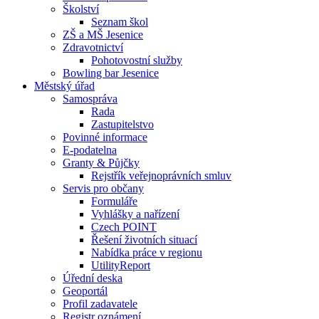
Školství
Seznam škol
ZŠ a MŠ Jesenice
Zdravotnictví
Pohotovostní služby
Bowling bar Jesenice
Městský úřad
Samospráva
Rada
Zastupitelstvo
Povinné informace
E-podatelna
Granty & Půjčky
Rejstřík veřejnoprávních smluv
Servis pro občany
Formuláře
Vyhlášky a nařízení
Czech POINT
Řešení životních situací
Nabídka práce v regionu
UtilityReport
Úřední deska
Geoportál
Profil zadavatele
Registr oznámení