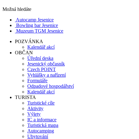
Možná hledáte
Autocamp Jesenice
Bowling bar Jesenice
Muzeum TGM Jesenice
POZVÁNKA
Kalendář akcí
OBČAN
Úřední deska
Jesenický občasník
Czech POINT
Vyhlášky a nařízení
Formuláře
Odpadové hospodářství
Kalendář akcí
TURISTA
Turistické cíle
Aktivity
Výlety
IC a informace
Turistická mapa
Autocamping
Ubytování