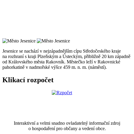
Jesenice se nachází v nejzápadnějším cípu Středočeského kraje
na rozhraní s kraji Plzeňským a Ústeckým, přibližně 20 km západně
od Královského města Rakovník. Městečko leží v Rakovnické
pahorkatině v nadmořské výšce 459 m. n. m. (náměstí).
Klikací rozpočet
Interaktivní a velmi snadno ovladatelný informační zdroj
o hospodaření pro občany a vedení obce.