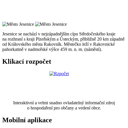
Jesenice se nachází v nejzápadnějším cípu Středočeského kraje
na rozhraní s kraji Plzeňským a Ústeckým, přibližně 20 km západně
od Královského města Rakovník. Městečko leží v Rakovnické
pahorkatině v nadmořské výšce 459 m. n. m. (náměstí).
Klikací rozpočet
Interaktivní a velmi snadno ovladatelný informační zdroj
o hospodaření pro občany a vedení obce.
Mobilní aplikace