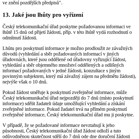
ve znění pozdějších předpisů".
13. Jaké jsou lhůty pro vyřízení
Český telekomunikační úřad poskytne požadovanou informaci ve
lhůtě 15 dnů od přijetí žádosti, příp. v této lhůtě vydá rozhodnutí o
odmítnutí žádosti.
Lhůtu pro poskytnutí informace je možno prodloužit ze závažných
důvodů (vyhledání a sběr požadovaných informací v jiných
úřadovnách, které jsou oddělené od úřadovny vyřizující žádost,
vyhledání a sběr objemného množství oddělených a odlišných
informací požadovaných v jedné žádosti, konzultace s jiným
povinným subjektem, který má závažný zájem na předmětu žádosti),
nejvýše však o 10 dnů.
Pokud žádost směřuje k poskytnutí zveřejněné informace, může
Český telekomunikační úřad nejpozději do 7 dnů (místo poskytnutí
informace) sdělit žadateli údaje umožňující vyhledání a získání
zveřejněné informace. Pokud žadatel trvá na přímém poskytnutí
zveřejněné informace, Český telekomunikační úřad mu ji poskytne.
V případě, že se požadované informace nevztahují k jeho
působnosti, Český telekomunikační úřad žádost odloží a tuto
odůvodněnou skutečnost sdělí do 7 dnů ode dne doručení žádosti