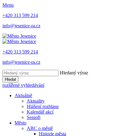
Menu
+420 313 599 214
info@jesenice-ra.cz
+420 313 599 214
info@jesenice-ra.cz
Hledaný výraz
Hledat
rozšířené vyhledávání
Aktuálně
Aktuality
Hlášení rozhlasu
Kalendář akcí
Senioři
Město
ABC o městě
Historie města