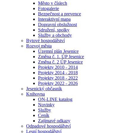
Město v číslech
Fotogalerie
Bezpečnost a prevence
Interaktivní mapa
Dopravní obslužnost
Sdružení, spolky
Služby a obchody
Bytové hospodářství
Rozvoj města
Územní plán Jesenice
Změna č. 1. ÚP Jesenice
Změna č. 2 ÚP Jesenice
Projekty 2010 - 2014
Projekty 2014 - 2018
Projekty 2018 - 2022
Projekty 2022 - 2026
Jesenický občasník
Knihovna
ON-LINE katalog
Novinky
Služby
Ceník
Zajímavé odkazy
Odpadové hospodářství
Lesní hospodářství