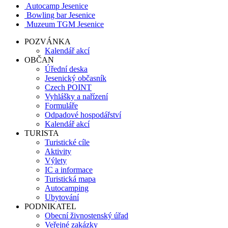
Autocamp Jesenice
Bowling bar Jesenice
Muzeum TGM Jesenice
POZVÁNKA
Kalendář akcí
OBČAN
Úřední deska
Jesenický občasník
Czech POINT
Vyhlášky a nařízení
Formuláře
Odpadové hospodářství
Kalendář akcí
TURISTA
Turistické cíle
Aktivity
Výlety
IC a informace
Turistická mapa
Autocamping
Ubytování
PODNIKATEL
Obecní živnostenský úřad
Veřejné zakázky