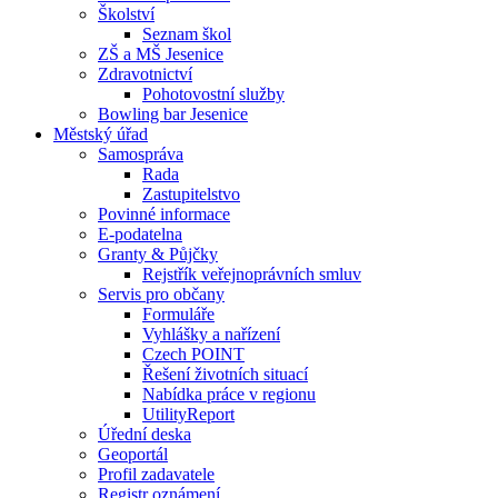
Školství
Seznam škol
ZŠ a MŠ Jesenice
Zdravotnictví
Pohotovostní služby
Bowling bar Jesenice
Městský úřad
Samospráva
Rada
Zastupitelstvo
Povinné informace
E-podatelna
Granty & Půjčky
Rejstřík veřejnoprávních smluv
Servis pro občany
Formuláře
Vyhlášky a nařízení
Czech POINT
Řešení životních situací
Nabídka práce v regionu
UtilityReport
Úřední deska
Geoportál
Profil zadavatele
Registr oznámení