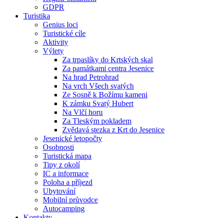
GDPR
Turistika
Genius loci
Turistické cíle
Aktivity
Výlety
Za trpaslíky do Krtských skal
Za památkami centra Jesenice
Na hrad Petrohrad
Na vrch Všech svatých
Ze Sosně k Božímu kameni
K zámku Svatý Hubert
Na Vlčí horu
Za Tleským pokladem
Zvědavá stezka z Krt do Jesenice
Jesenické letopočty
Osobnosti
Turistická mapa
Tipy z okolí
IC a informace
Poloha a příjezd
Ubytování
Mobilní průvodce
Autocamping
Kontakty