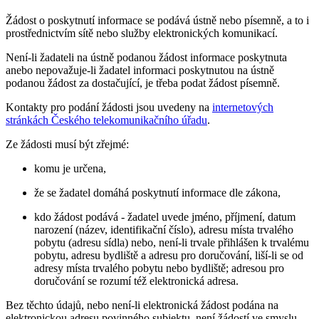
Žádost o poskytnutí informace se podává ústně nebo písemně, a to i
prostřednictvím sítě nebo služby elektronických komunikací.
Není-li žadateli na ústně podanou žádost informace poskytnuta
anebo nepovažuje-li žadatel informaci poskytnutou na ústně
podanou žádost za dostačující, je třeba podat žádost písemně.
Kontakty pro podání žádosti jsou uvedeny na
internetových
stránkách Českého telekomunikačního úřadu
.
Ze žádosti musí být zřejmé:
komu je určena,
že se žadatel domáhá poskytnutí informace dle zákona,
kdo žádost podává - žadatel uvede jméno, příjmení, datum
narození (název, identifikační číslo), adresu místa trvalého
pobytu (adresu sídla) nebo, není-li trvale přihlášen k trvalému
pobytu, adresu bydliště a adresu pro doručování, liší-li se od
adresy místa trvalého pobytu nebo bydliště; adresou pro
doručování se rozumí též elektronická adresa.
Bez těchto údajů, nebo není-li elektronická žádost podána na
elektronickou adresu povinného subjektu, není žádostí ve smyslu