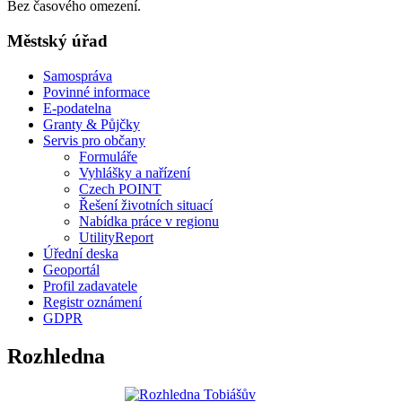
Bez časového omezení.
Městský úřad
Samospráva
Povinné informace
E-podatelna
Granty & Půjčky
Servis pro občany
Formuláře
Vyhlášky a nařízení
Czech POINT
Řešení životních situací
Nabídka práce v regionu
UtilityReport
Úřední deska
Geoportál
Profil zadavatele
Registr oznámení
GDPR
Rozhledna