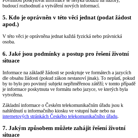
Povinnost poskytovat informace se netýká dotazů na názory,
budoucí rozhodnutí a vytváření nových informací.
5. Kdo je oprávněn v této věci jednat (podat žádost
apod.)
V této věci je oprávněna jednat každá fyzická nebo právnická
osoba.
6. Jaké jsou podmínky a postup pro řešení životní
situace
Informace na základě žádosti se poskytuje ve formátech a jazycích
dle obsahu žádosti (pokud zákon nestanoví jinak). To neplatí, pokud
by to bylo pro povinný subjekt nepřiměřenou zátěží; v tomto případě
je informace poskytnuta ve formátu nebo jazyce, ve kterých byla
vytvořena.
Základní informace o Českém telekomunikačním úřadu jsou k
nahlédnutí u informačního kiosku ve vstupní hale nebo na
internetových stránkách Českého telekomunikačního úřadu
.
7. Jakým způsobem můžete zahájit řešení životní
situace