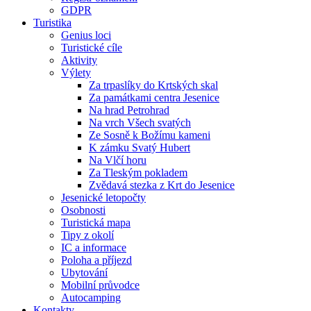
GDPR
Turistika
Genius loci
Turistické cíle
Aktivity
Výlety
Za trpaslíky do Krtských skal
Za památkami centra Jesenice
Na hrad Petrohrad
Na vrch Všech svatých
Ze Sosně k Božímu kameni
K zámku Svatý Hubert
Na Vlčí horu
Za Tleským pokladem
Zvědavá stezka z Krt do Jesenice
Jesenické letopočty
Osobnosti
Turistická mapa
Tipy z okolí
IC a informace
Poloha a příjezd
Ubytování
Mobilní průvodce
Autocamping
Kontakty