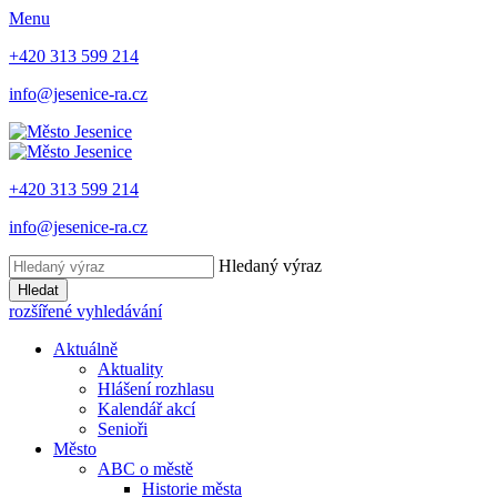
Menu
+420 313 599 214
info@jesenice-ra.cz
+420 313 599 214
info@jesenice-ra.cz
Hledaný výraz
Hledat
rozšířené vyhledávání
Aktuálně
Aktuality
Hlášení rozhlasu
Kalendář akcí
Senioři
Město
ABC o městě
Historie města