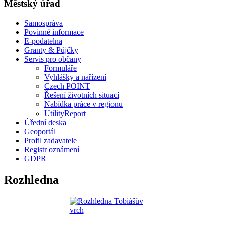
Městský úřad
Samospráva
Povinné informace
E-podatelna
Granty & Půjčky
Servis pro občany
Formuláře
Vyhlášky a nařízení
Czech POINT
Řešení životních situací
Nabídka práce v regionu
UtilityReport
Úřední deska
Geoportál
Profil zadavatele
Registr oznámení
GDPR
Rozhledna