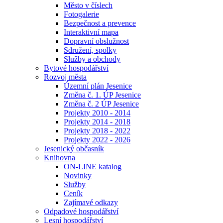
Město v číslech
Fotogalerie
Bezpečnost a prevence
Interaktivní mapa
Dopravní obslužnost
Sdružení, spolky
Služby a obchody
Bytové hospodářství
Rozvoj města
Územní plán Jesenice
Změna č. 1. ÚP Jesenice
Změna č. 2 ÚP Jesenice
Projekty 2010 - 2014
Projekty 2014 - 2018
Projekty 2018 - 2022
Projekty 2022 - 2026
Jesenický občasník
Knihovna
ON-LINE katalog
Novinky
Služby
Ceník
Zajímavé odkazy
Odpadové hospodářství
Lesní hospodářství