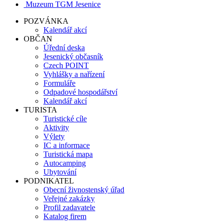
Muzeum TGM Jesenice
POZVÁNKA
Kalendář akcí
OBČAN
Úřední deska
Jesenický občasník
Czech POINT
Vyhlášky a nařízení
Formuláře
Odpadové hospodářství
Kalendář akcí
TURISTA
Turistické cíle
Aktivity
Výlety
IC a informace
Turistická mapa
Autocamping
Ubytování
PODNIKATEL
Obecní živnostenský úřad
Veřejné zakázky
Profil zadavatele
Katalog firem