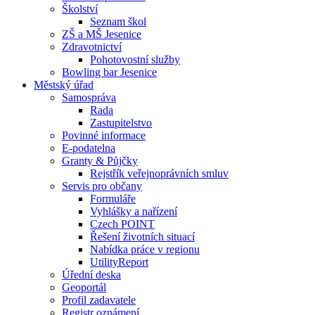
Školství
Seznam škol
ZŠ a MŠ Jesenice
Zdravotnictví
Pohotovostní služby
Bowling bar Jesenice
Městský úřad
Samospráva
Rada
Zastupitelstvo
Povinné informace
E-podatelna
Granty & Půjčky
Rejstřík veřejnoprávních smluv
Servis pro občany
Formuláře
Vyhlášky a nařízení
Czech POINT
Řešení životních situací
Nabídka práce v regionu
UtilityReport
Úřední deska
Geoportál
Profil zadavatele
Registr oznámení