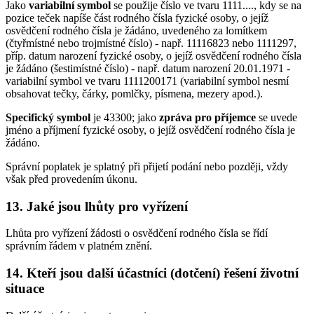
Jako
variabilní symbol
se použije číslo ve tvaru 1111...., kdy se na
pozice teček napíše část rodného čísla fyzické osoby, o jejíž
osvědčení rodného čísla je žádáno, uvedeného za lomítkem
(čtyřmístné nebo trojmístné číslo) - např. 11116823 nebo 1111297,
příp. datum narození fyzické osoby, o jejíž osvědčení rodného čísla
je žádáno (šestimístné číslo) - např. datum narození 20.01.1971 -
variabilní symbol ve tvaru 1111200171 (variabilní symbol nesmí
obsahovat tečky, čárky, pomlčky, písmena, mezery apod.).
Specifický symbol
je 43300; jako
zpráva pro příjemce
se uvede
jméno a příjmení fyzické osoby, o jejíž osvědčení rodného čísla je
žádáno.
Správní poplatek je splatný při přijetí podání nebo později, vždy
však před provedením úkonu.
13. Jaké jsou lhůty pro vyřízení
Lhůta pro vyřízení žádosti o osvědčení rodného čísla se řídí
správním řádem v platném znění.
14. Kteří jsou další účastníci (dotčení) řešení životní
situace