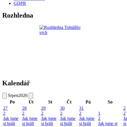
GDPR
Rozhledna
Kalendář
Srpen
2026
Po
Út
St
Čt
Pá
So
27
28
29
30
31
2
2
2
2
2
2
1
2
Jak jsme
Jak jsme
Jak jsme
Jak jsme
Jak jsme
2
J
si hráli
si hráli
si hráli
si hráli
si hráli
Jak jsme si
si