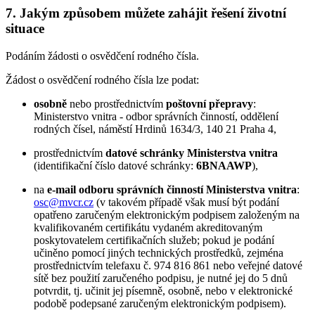
7. Jakým způsobem můžete zahájit řešení životní
situace
Podáním žádosti o osvědčení rodného čísla.
Žádost o osvědčení rodného čísla lze podat:
osobně
nebo prostřednictvím
poštovní přepravy
:
Ministerstvo vnitra - odbor správních činností, oddělení
rodných čísel, náměstí Hrdinů 1634/3, 140 21 Praha 4,
prostřednictvím
datové schránky Ministerstva vnitra
(identifikační číslo datové schránky:
6BNAAWP
),
na
e-mail odboru správních činností Ministerstva vnitra
:
osc@mvcr.cz
(v takovém případě však musí být podání
opatřeno zaručeným elektronickým podpisem založeným na
kvalifikovaném certifikátu vydaném akreditovaným
poskytovatelem certifikačních služeb; pokud je podání
učiněno pomocí jiných technických prostředků, zejména
prostřednictvím telefaxu č. 974 816 861 nebo veřejné datové
sítě bez použití zaručeného podpisu, je nutné jej do 5 dnů
potvrdit, tj. učinit jej písemně, osobně, nebo v elektronické
podobě podepsané zaručeným elektronickým podpisem).