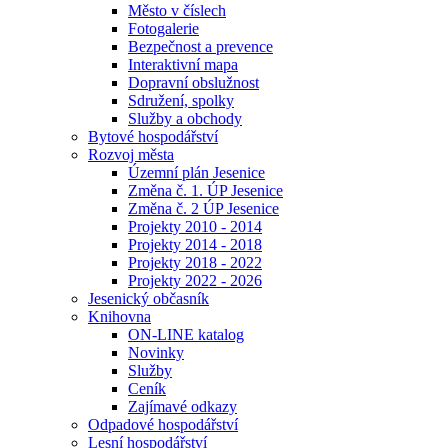
Město v číslech
Fotogalerie
Bezpečnost a prevence
Interaktivní mapa
Dopravní obslužnost
Sdružení, spolky
Služby a obchody
Bytové hospodářství
Rozvoj města
Územní plán Jesenice
Změna č. 1. ÚP Jesenice
Změna č. 2 ÚP Jesenice
Projekty 2010 - 2014
Projekty 2014 - 2018
Projekty 2018 - 2022
Projekty 2022 - 2026
Jesenický občasník
Knihovna
ON-LINE katalog
Novinky
Služby
Ceník
Zajímavé odkazy
Odpadové hospodářství
Lesní hospodářství