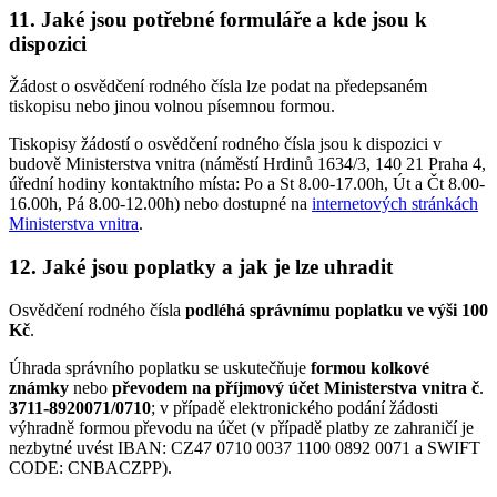
11. Jaké jsou potřebné formuláře a kde jsou k
dispozici
Žádost o osvědčení rodného čísla lze podat na předepsaném
tiskopisu nebo jinou volnou písemnou formou.
Tiskopisy žádostí o osvědčení rodného čísla jsou k dispozici v
budově Ministerstva vnitra (náměstí Hrdinů 1634/3, 140 21 Praha 4,
úřední hodiny kontaktního místa: Po a St 8.00-17.00h, Út a Čt 8.00-
16.00h, Pá 8.00-12.00h) nebo dostupné na
internetových stránkách
Ministerstva vnitra
.
12. Jaké jsou poplatky a jak je lze uhradit
Osvědčení rodného čísla
podléhá správnímu poplatku ve výši 100
Kč
.
Úhrada správního poplatku se uskutečňuje
formou kolkové
známky
nebo
převodem na příjmový účet Ministerstva vnitra č
.
3711-8920071/0710
; v případě elektronického podání žádosti
výhradně formou převodu na účet (v případě platby ze zahraničí je
nezbytné uvést IBAN: CZ47 0710 0037 1100 0892 0071 a SWIFT
CODE: CNBACZPP).