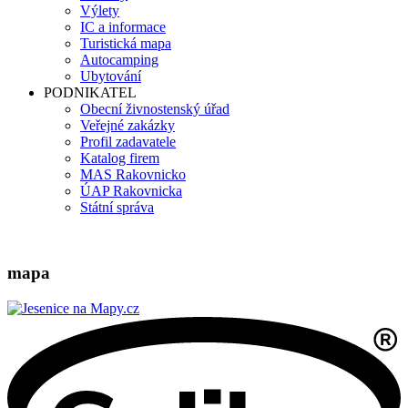
Výlety
IC a informace
Turistická mapa
Autocamping
Ubytování
PODNIKATEL
Obecní živnostenský úřad
Veřejné zakázky
Profil zadavatele
Katalog firem
MAS Rakovnicko
ÚAP Rakovnicka
Státní správa
mapa