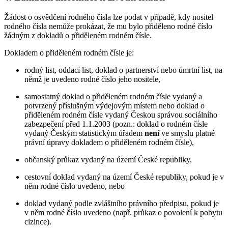
Žádost o osvědčení rodného čísla lze podat v případě, kdy nositel
rodného čísla nemůže prokázat, že mu bylo přiděleno rodné číslo
žádným z dokladů o přiděleném rodném čísle.
Dokladem o přiděleném rodném čísle je:
rodný list, oddací list, doklad o partnerství nebo úmrtní list, na
němž je uvedeno rodné číslo jeho nositele,
samostatný doklad o přiděleném rodném čísle vydaný a
potvrzený příslušným výdejovým místem nebo doklad o
přiděleném rodném čísle vydaný Českou správou sociálního
zabezpečení před 1.1.2003 (pozn.: doklad o rodném čísle
vydaný Českým statistickým úřadem
není
ve smyslu platné
právní úpravy dokladem o přiděleném rodném čísle),
občanský průkaz vydaný na území České republiky,
cestovní doklad vydaný na území České republiky, pokud je v
něm rodné číslo uvedeno, nebo
doklad vydaný podle zvláštního právního předpisu, pokud je
v něm rodné číslo uvedeno (např. průkaz o povolení k pobytu
cizince).