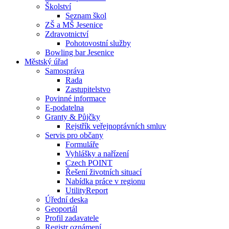
Školství
Seznam škol
ZŠ a MŠ Jesenice
Zdravotnictví
Pohotovostní služby
Bowling bar Jesenice
Městský úřad
Samospráva
Rada
Zastupitelstvo
Povinné informace
E-podatelna
Granty & Půjčky
Rejstřík veřejnoprávních smluv
Servis pro občany
Formuláře
Vyhlášky a nařízení
Czech POINT
Řešení životních situací
Nabídka práce v regionu
UtilityReport
Úřední deska
Geoportál
Profil zadavatele
Registr oznámení