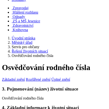
Zpravodaj
Hlášení rozhlasu
Odpady
ZŠ a MŠ Jesenice
Zdravotnictví
Knihovna
Úvodní stránka
Městský úřad
Servis pro občany
Řešení životních situací
Osvědčování rodného čísla
Osvědčování rodného čísla
Základní znění
Rozšířené znění
Úplné znění
3. Pojmenování (název) životní situace
Osvědčování rodného čísla
4. Základní informace k životní situaci