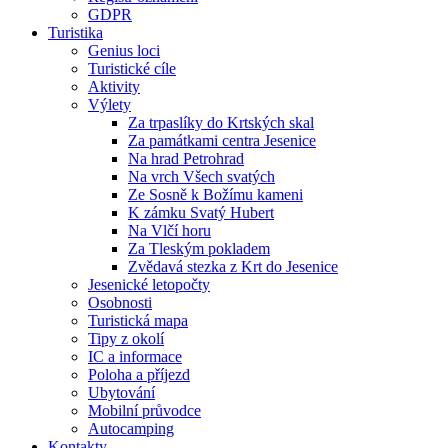
GDPR
Turistika
Genius loci
Turistické cíle
Aktivity
Výlety
Za trpaslíky do Krtských skal
Za památkami centra Jesenice
Na hrad Petrohrad
Na vrch Všech svatých
Ze Sosně k Božímu kameni
K zámku Svatý Hubert
Na Vlčí horu
Za Tleským pokladem
Zvědavá stezka z Krt do Jesenice
Jesenické letopočty
Osobnosti
Turistická mapa
Tipy z okolí
IC a informace
Poloha a příjezd
Ubytování
Mobilní průvodce
Autocamping
Kontakty