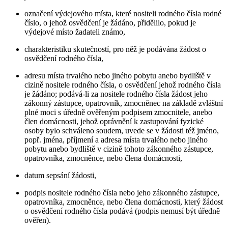
označení výdejového místa, které nositeli rodného čísla rodné
číslo, o jehož osvědčení je žádáno, přidělilo, pokud je
výdejové místo žadateli známo,
charakteristiku skutečností, pro něž je podávána žádost o
osvědčení rodného čísla,
adresu místa trvalého nebo jiného pobytu anebo bydliště v
cizině nositele rodného čísla, o osvědčení jehož rodného čísla
je žádáno; podává-li za nositele rodného čísla žádost jeho
zákonný zástupce, opatrovník, zmocněnec na základě zvláštní
plné moci s úředně ověřeným podpisem zmocnitele, anebo
člen domácnosti, jehož oprávnění k zastupování fyzické
osoby bylo schváleno soudem, uvede se v žádosti též jméno,
popř. jména, příjmení a adresa místa trvalého nebo jiného
pobytu anebo bydliště v cizině tohoto zákonného zástupce,
opatrovníka, zmocněnce, nebo člena domácnosti,
datum sepsání žádosti,
podpis nositele rodného čísla nebo jeho zákonného zástupce,
opatrovníka, zmocněnce, nebo člena domácnosti, který žádost
o osvědčení rodného čísla podává (podpis nemusí být úředně
ověřen).