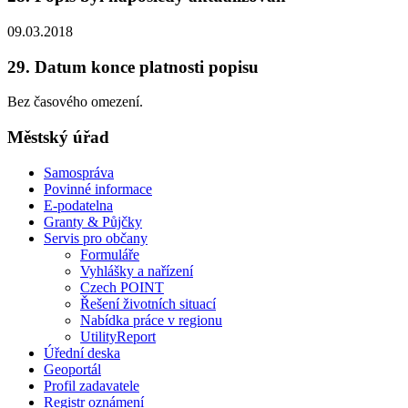
09.03.2018
29. Datum konce platnosti popisu
Bez časového omezení.
Městský úřad
Samospráva
Povinné informace
E-podatelna
Granty & Půjčky
Servis pro občany
Formuláře
Vyhlášky a nařízení
Czech POINT
Řešení životních situací
Nabídka práce v regionu
UtilityReport
Úřední deska
Geoportál
Profil zadavatele
Registr oznámení