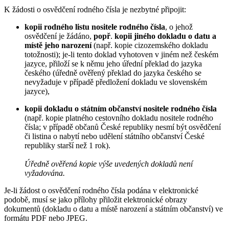
K žádosti o osvědčení rodného čísla je nezbytné připojit:
kopii rodného listu nositele rodného čísla
, o jehož
osvědčení je žádáno,
popř
.
kopii jiného dokladu o datu a
místě jeho narození
(např. kopie cizozemského dokladu
totožnosti); je-li tento doklad vyhotoven v jiném než českém
jazyce, přiloží se k němu jeho úřední překlad do jazyka
českého (úředně ověřený překlad do jazyka českého se
nevyžaduje v případě předložení dokladu ve slovenském
jazyce),
kopii dokladu o státním občanství nositele rodného čísla
(např. kopie platného cestovního dokladu nositele rodného
čísla; v případě občanů České republiky nesmí být osvědčení
či listina o nabytí nebo udělení státního občanství České
republiky starší než 1 rok).
Úředně ověřená kopie výše uvedených dokladů není
vyžadována.
Je-li žádost o osvědčení rodného čísla podána v elektronické
podobě, musí se jako přílohy přiložit elektronické obrazy
dokumentů (dokladu o datu a místě narození a státním občanství) ve
formátu PDF nebo JPEG.