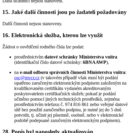
Další účastníci nejsou stanoveni.
15. Jaké další činnosti jsou po žadateli požadovány
Další činnosti nejsou stanoveny.
16. Elektronická služba, kterou lze využít
Žádost o osvědčení rodného čísla lze podat:
prostřednictvím
datové schránky Ministerstva vnitra
(identifikační číslo datové schránky:
6BNAAWP
),
na
e-mail odboru správních činností Ministerstva vnitra
:
osc@mvcr.cz
(v takovém případě však musí být podání
opatřeno zaručeným elektronickým podpisem založeným na
kvalifikovaném certifikátu vydaném akreditovaným
poskytovatelem certifikačních služeb; pokud je podání
učiněno pomocí jiných technických prostředků, zejména
prostřednictvím telefaxu č. 974 816 861 nebo veřejné datové
sítě bez použití zaručeného podpisu, je nutné jej do 5 dnů
potvrdit, tj. učinit jej písemně, osobně, nebo v elektronické
podobě podepsané zaručeným elektronickým podpisem).
28. Popis byl naposledy aktualizován