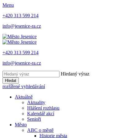
Menu
+420 313 599 214
info@jesenice-ra.cz
+420 313 599 214
info@jesenice-ra.cz
Hledaný výraz
Hledat
rozšířené vyhledávání
Aktuálně
Aktuality
Hlášení rozhlasu
Kalendář akcí
Senioři
Město
ABC o městě
Historie města