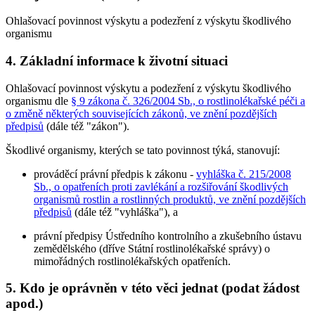
Ohlašovací povinnost výskytu a podezření z výskytu škodlivého
organismu
4. Základní informace k životní situaci
Ohlašovací povinnost výskytu a podezření z výskytu škodlivého
organismu dle
§ 9 zákona č. 326/2004 Sb., o rostlinolékařské péči a
o změně některých souvisejících zákonů, ve znění pozdějších
předpisů
(dále též "zákon").
Škodlivé organismy, kterých se tato povinnost týká, stanovují:
prováděcí právní předpis k zákonu -
vyhláška č. 215/2008
Sb., o opatřeních proti zavlékání a rozšiřování škodlivých
organismů rostlin a rostlinných produktů, ve znění pozdějších
předpisů
(dále též "vyhláška"), a
právní předpisy Ústředního kontrolního a zkušebního ústavu
zemědělského (dříve Státní rostlinolékařské správy) o
mimořádných rostlinolékařských opatřeních.
5. Kdo je oprávněn v této věci jednat (podat žádost
apod.)