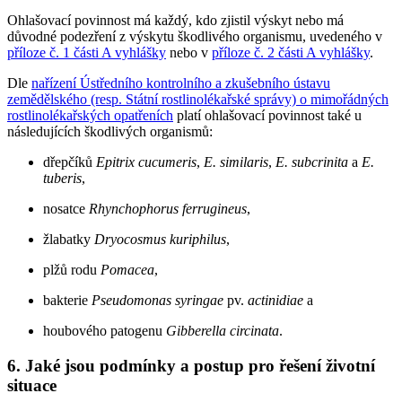
Ohlašovací povinnost má každý, kdo zjistil výskyt nebo má
důvodné podezření z výskytu škodlivého organismu, uvedeného v
příloze č. 1 části A vyhlášky
nebo v
příloze č. 2 části A vyhlášky
.
Dle
nařízení Ústředního kontrolního a zkušebního ústavu
zemědělského (resp. Státní rostlinolékařské správy) o mimořádných
rostlinolékařských opatřeních
platí ohlašovací povinnost také u
následujících škodlivých organismů:
dřepčíků
Epitrix cucumeris
,
E. similaris
,
E. subcrinita
a
E.
tuberis
,
nosatce
Rhynchophorus ferrugineus
,
žlabatky
Dryocosmus kuriphilus
,
plžů rodu
Pomacea
,
bakterie
Pseudomonas syringae
pv.
actinidiae
a
houbového patogenu
Gibberella circinata
.
6. Jaké jsou podmínky a postup pro řešení životní
situace