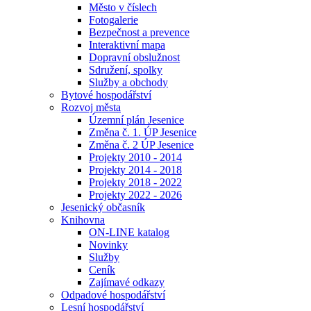
Město v číslech
Fotogalerie
Bezpečnost a prevence
Interaktivní mapa
Dopravní obslužnost
Sdružení, spolky
Služby a obchody
Bytové hospodářství
Rozvoj města
Územní plán Jesenice
Změna č. 1. ÚP Jesenice
Změna č. 2 ÚP Jesenice
Projekty 2010 - 2014
Projekty 2014 - 2018
Projekty 2018 - 2022
Projekty 2022 - 2026
Jesenický občasník
Knihovna
ON-LINE katalog
Novinky
Služby
Ceník
Zajímavé odkazy
Odpadové hospodářství
Lesní hospodářství