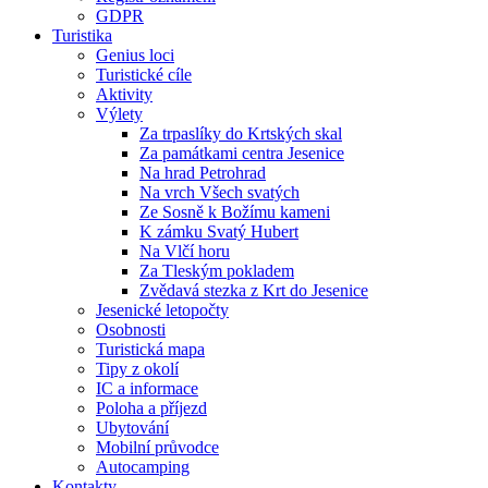
GDPR
Turistika
Genius loci
Turistické cíle
Aktivity
Výlety
Za trpaslíky do Krtských skal
Za památkami centra Jesenice
Na hrad Petrohrad
Na vrch Všech svatých
Ze Sosně k Božímu kameni
K zámku Svatý Hubert
Na Vlčí horu
Za Tleským pokladem
Zvědavá stezka z Krt do Jesenice
Jesenické letopočty
Osobnosti
Turistická mapa
Tipy z okolí
IC a informace
Poloha a příjezd
Ubytování
Mobilní průvodce
Autocamping
Kontakty