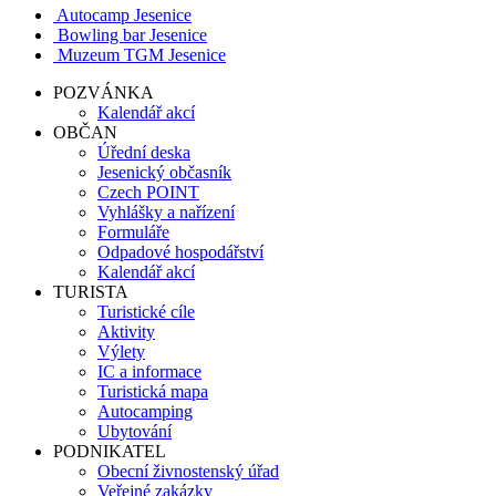
Autocamp Jesenice
Bowling bar Jesenice
Muzeum TGM Jesenice
POZVÁNKA
Kalendář akcí
OBČAN
Úřední deska
Jesenický občasník
Czech POINT
Vyhlášky a nařízení
Formuláře
Odpadové hospodářství
Kalendář akcí
TURISTA
Turistické cíle
Aktivity
Výlety
IC a informace
Turistická mapa
Autocamping
Ubytování
PODNIKATEL
Obecní živnostenský úřad
Veřejné zakázky