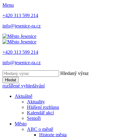
Menu
+420 313 599 214
info@jesenice-ra.cz
+420 313 599 214
info@jesenice-ra.cz
Hledaný výraz
Hledat
rozšířené vyhledávání
Aktuálně
Aktuality
Hlášení rozhlasu
Kalendář akcí
Senioři
Město
ABC o městě
Historie města