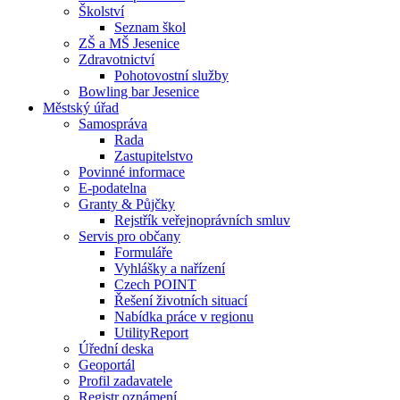
Školství
Seznam škol
ZŠ a MŠ Jesenice
Zdravotnictví
Pohotovostní služby
Bowling bar Jesenice
Městský úřad
Samospráva
Rada
Zastupitelstvo
Povinné informace
E-podatelna
Granty & Půjčky
Rejstřík veřejnoprávních smluv
Servis pro občany
Formuláře
Vyhlášky a nařízení
Czech POINT
Řešení životních situací
Nabídka práce v regionu
UtilityReport
Úřední deska
Geoportál
Profil zadavatele
Registr oznámení