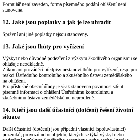
Formulář není zaveden, forma písemného podání ohlášení není
stanovena.
12. Jaké jsou poplatky a jak je lze uhradit
Správní ani jiné poplatky nejsou stanoveny.
13. Jaké jsou lhůty pro vyřízení
Výskyt nebo důvodné podezření z výskytu škodlivého organismu se
ohlašuje neodkladně.
Zákon ani prováděcí předpisy nestanoví lhůtu pro vyřízení, resp. pro
reakci Ústředního kontrolního a zkušebního ústavu zemědělského
na ohlášení.
Pro příslušné obecní úřady je však stanovena povinnost sdělit
písemně informaci o ohlášení Ústřednímu kontrolnímu a
zkušebnímu ústavu zemědělskému neprodleně.
14. Kteří jsou další účastníci (dotčení) řešení životní
situace
Další účastníci (dotčení) jsou případní vlastníci (spoluvlastníci)
pozemků, provozů nebo objektů, kterých se týká výskyt nebo