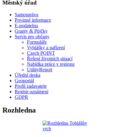
Městský úřad
Samospráva
Povinné informace
E-podatelna
Granty & Půjčky
Servis pro občany
Formuláře
Vyhlášky a nařízení
Czech POINT
Řešení životních situací
Nabídka práce v regionu
UtilityReport
Úřední deska
Geoportál
Profil zadavatele
Registr oznámení
GDPR
Rozhledna