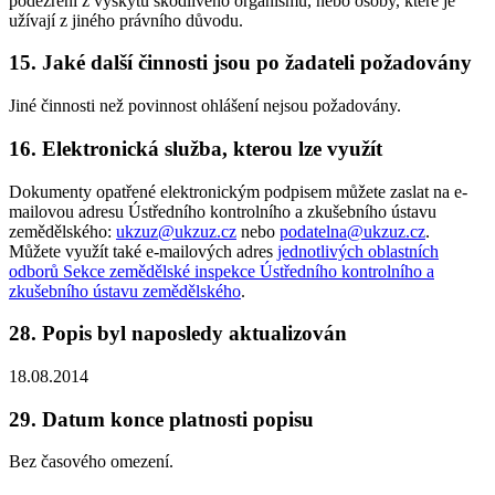
podezření z výskytu škodlivého organismu, nebo osoby, které je
užívají z jiného právního důvodu.
15. Jaké další činnosti jsou po žadateli požadovány
Jiné činnosti než povinnost ohlášení nejsou požadovány.
16. Elektronická služba, kterou lze využít
Dokumenty opatřené elektronickým podpisem můžete zaslat na e-
mailovou adresu Ústředního kontrolního a zkušebního ústavu
zemědělského:
ukzuz@ukzuz.cz
nebo
podatelna@ukzuz.cz
.
Můžete využít také e-mailových adres
jednotlivých oblastních
odborů Sekce zemědělské inspekce Ústředního kontrolního a
zkušebního ústavu zemědělského
.
28. Popis byl naposledy aktualizován
18.08.2014
29. Datum konce platnosti popisu
Bez časového omezení.