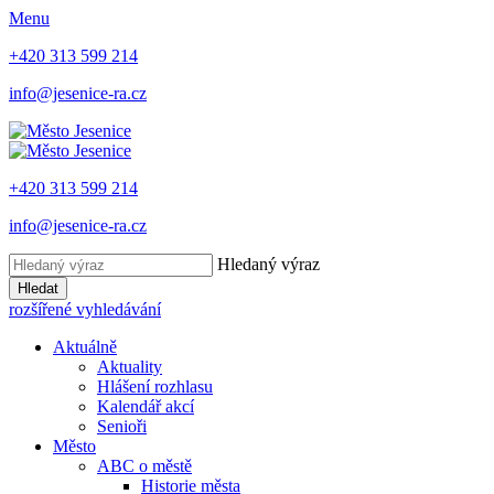
Menu
+420 313 599 214
info@jesenice-ra.cz
+420 313 599 214
info@jesenice-ra.cz
Hledaný výraz
Hledat
rozšířené vyhledávání
Aktuálně
Aktuality
Hlášení rozhlasu
Kalendář akcí
Senioři
Město
ABC o městě
Historie města