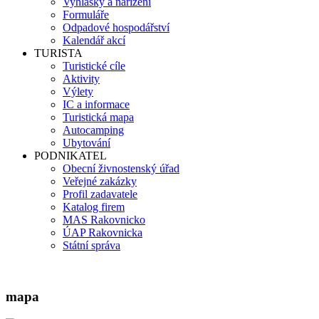
Vyhlášky a nařízení
Formuláře
Odpadové hospodářství
Kalendář akcí
TURISTA
Turistické cíle
Aktivity
Výlety
IC a informace
Turistická mapa
Autocamping
Ubytování
PODNIKATEL
Obecní živnostenský úřad
Veřejné zakázky
Profil zadavatele
Katalog firem
MAS Rakovnicko
ÚAP Rakovnicka
Státní správa
mapa