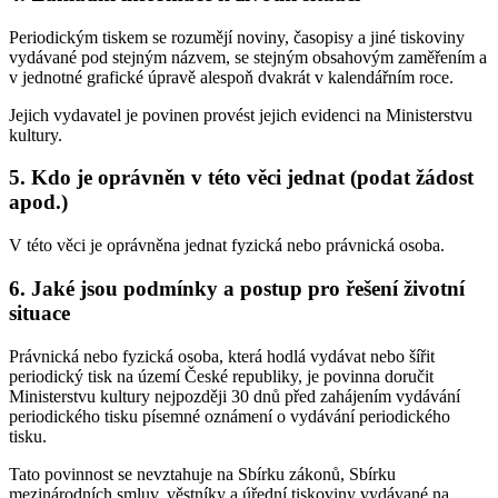
Periodickým tiskem se rozumějí noviny, časopisy a jiné tiskoviny
vydávané pod stejným názvem, se stejným obsahovým zaměřením a
v jednotné grafické úpravě alespoň dvakrát v kalendářním roce.
Jejich vydavatel je povinen provést jejich evidenci na Ministerstvu
kultury.
5. Kdo je oprávněn v této věci jednat (podat žádost
apod.)
V této věci je oprávněna jednat fyzická nebo právnická osoba.
6. Jaké jsou podmínky a postup pro řešení životní
situace
Právnická nebo fyzická osoba, která hodlá vydávat nebo šířit
periodický tisk na území České republiky, je povinna doručit
Ministerstvu kultury nejpozději 30 dnů před zahájením vydávání
periodického tisku písemné oznámení o vydávání periodického
tisku.
Tato povinnost se nevztahuje na Sbírku zákonů, Sbírku
mezinárodních smluv, věstníky a úřední tiskoviny vydávané na