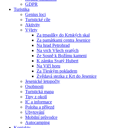
GDPR
Turistika
Genius loci
Turistické cíle
Aktivity
Výlety
Za trpaslíky do Krtských skal
Za památkami centra Jesenice
Na hrad Petrohrad
Na vrch Všech svatých
Ze Sosně k Božímu kameni
K zámku Svatý Hubert
Na Vlčí horu
Za Tleským pokladem
Zvědavá stezka z Krt do Jesenice
Jesenické letopočty
Osobnosti
Turistická mapa
Tipy z okolí
IC a informace
Poloha a příjezd
Ubytování
Mobilní průvodce
Autocamping
Kontakty