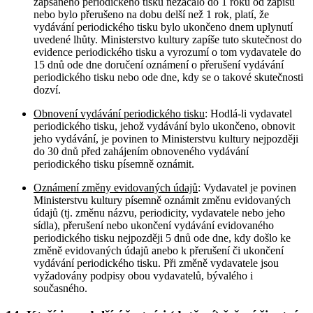
zapsaného periodického tisku nezačalo do 1 roku od zápisu
nebo bylo přerušeno na dobu delší než 1 rok, platí, že
vydávání periodického tisku bylo ukončeno dnem uplynutí
uvedené lhůty. Ministerstvo kultury zapíše tuto skutečnost do
evidence periodického tisku a vyrozumí o tom vydavatele do
15 dnů ode dne doručení oznámení o přerušení vydávání
periodického tisku nebo ode dne, kdy se o takové skutečnosti
dozví.
Obnovení vydávání periodického tisku
: Hodlá-li vydavatel
periodického tisku, jehož vydávání bylo ukončeno, obnovit
jeho vydávání, je povinen to Ministerstvu kultury nejpozději
do 30 dnů před zahájením obnoveného vydávání
periodického tisku písemně oznámit.
Oznámení změny evidovaných údajů
: Vydavatel je povinen
Ministerstvu kultury písemně oznámit změnu evidovaných
údajů (tj. změnu názvu, periodicity, vydavatele nebo jeho
sídla), přerušení nebo ukončení vydávání evidovaného
periodického tisku nejpozději 5 dnů ode dne, kdy došlo ke
změně evidovaných údajů anebo k přerušení či ukončení
vydávání periodického tisku. Při změně vydavatele jsou
vyžadovány podpisy obou vydavatelů, bývalého i
současného.