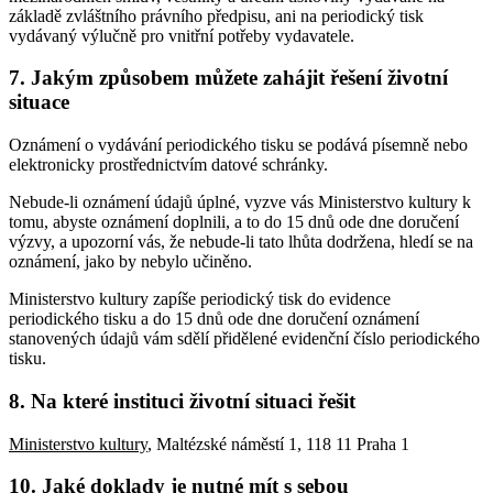
základě zvláštního právního předpisu, ani na periodický tisk
vydávaný výlučně pro vnitřní potřeby vydavatele.
7. Jakým způsobem můžete zahájit řešení životní
situace
Oznámení o vydávání periodického tisku se podává písemně nebo
elektronicky prostřednictvím datové schránky.
Nebude-li oznámení údajů úplné, vyzve vás Ministerstvo kultury k
tomu, abyste oznámení doplnili, a to do 15 dnů ode dne doručení
výzvy, a upozorní vás, že nebude-li tato lhůta dodržena, hledí se na
oznámení, jako by nebylo učiněno.
Ministerstvo kultury zapíše periodický tisk do evidence
periodického tisku a do 15 dnů ode dne doručení oznámení
stanovených údajů vám sdělí přidělené evidenční číslo periodického
tisku.
8. Na které instituci životní situaci řešit
Ministerstvo kultury
, Maltézské náměstí 1, 118 11 Praha 1
10. Jaké doklady je nutné mít s sebou