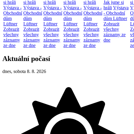
si hráli
si hráli
si hráli
si hráli
si hráli
Jak jsme si
si
Výstava -
Výstava -
Výstava -
Výstava -
Výstava -
hráli
Výstava
V
Obchodní
Obchodní
Obchodní
Obchodní
Obchodní
- Obchodní
O
dům
dům
dům
dům
dům
dům Lüftner
d
Lüftner
Lüftner
Lüftner
Lüftner
Lüftner
Zobrazit
L
Zobrazit
Zobrazit
Zobrazit
Zobrazit
Zobrazit
všechny
Z
všechny
všechny
všechny
všechny
všechny
záznamy ze
v
záznamy
záznamy
záznamy
záznamy
záznamy
dne
z
ze dne
ze dne
ze dne
ze dne
ze dne
z
Aktuální počasí
dnes, sobota 8. 8. 2026