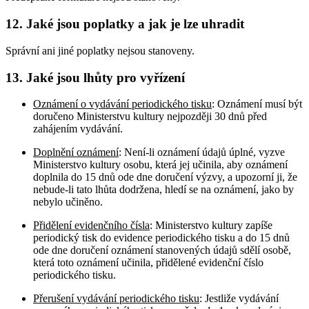
12. Jaké jsou poplatky a jak je lze uhradit
Správní ani jiné poplatky nejsou stanoveny.
13. Jaké jsou lhůty pro vyřízení
Oznámení o vydávání periodického tisku
: Oznámení musí být
doručeno Ministerstvu kultury nejpozději 30 dnů před
zahájením vydávání.
Doplnění oznámení
: Není-li oznámení údajů úplné, vyzve
Ministerstvo kultury osobu, která jej učinila, aby oznámení
doplnila do 15 dnů ode dne doručení výzvy, a upozorní ji, že
nebude-li tato lhůta dodržena, hledí se na oznámení, jako by
nebylo učiněno.
Přidělení evidenčního čísla
: Ministerstvo kultury zapíše
periodický tisk do evidence periodického tisku a do 15 dnů
ode dne doručení oznámení stanovených údajů sdělí osobě,
která toto oznámení učinila, přidělené evidenční číslo
periodického tisku.
Přerušení vydávání periodického tisku
: Jestliže vydávání