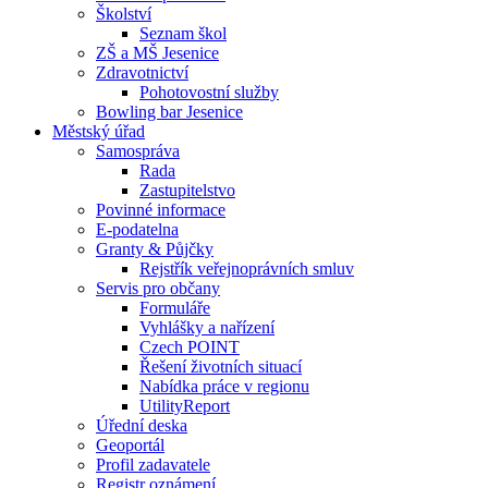
Školství
Seznam škol
ZŠ a MŠ Jesenice
Zdravotnictví
Pohotovostní služby
Bowling bar Jesenice
Městský úřad
Samospráva
Rada
Zastupitelstvo
Povinné informace
E-podatelna
Granty & Půjčky
Rejstřík veřejnoprávních smluv
Servis pro občany
Formuláře
Vyhlášky a nařízení
Czech POINT
Řešení životních situací
Nabídka práce v regionu
UtilityReport
Úřední deska
Geoportál
Profil zadavatele
Registr oznámení