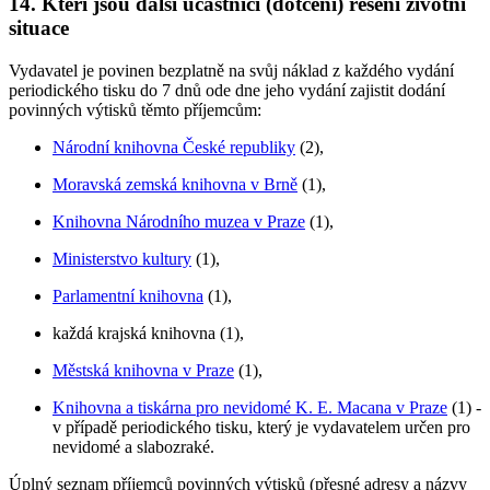
14. Kteří jsou další účastníci (dotčení) řešení životní
situace
Vydavatel je povinen bezplatně na svůj náklad z každého vydání
periodického tisku do 7 dnů ode dne jeho vydání zajistit dodání
povinných výtisků těmto příjemcům:
Národní knihovna České republiky
(2),
Moravská zemská knihovna v Brně
(1),
Knihovna Národního muzea v Praze
(1),
Ministerstvo kultury
(1),
Parlamentní knihovna
(1),
každá krajská knihovna (1),
Městská knihovna v Praze
(1),
Knihovna a tiskárna pro nevidomé K. E. Macana v Praze
(1) -
v případě periodického tisku, který je vydavatelem určen pro
nevidomé a slabozraké.
Úplný seznam příjemců povinných výtisků (přesné adresy a názvy