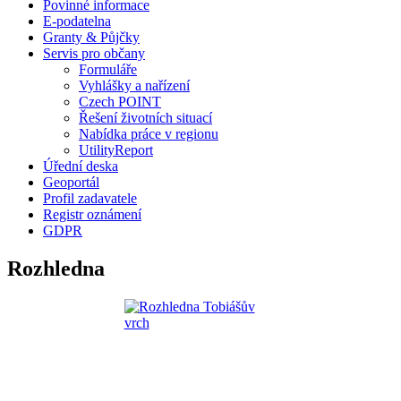
Povinné informace
E-podatelna
Granty & Půjčky
Servis pro občany
Formuláře
Vyhlášky a nařízení
Czech POINT
Řešení životních situací
Nabídka práce v regionu
UtilityReport
Úřední deska
Geoportál
Profil zadavatele
Registr oznámení
GDPR
Rozhledna