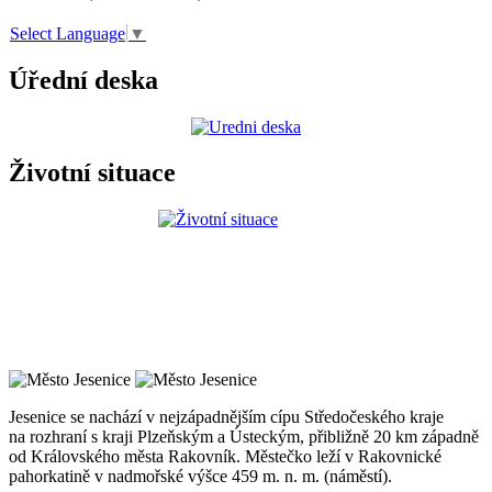
Select Language
▼
Úřední deska
Životní situace
Jesenice se nachází v nejzápadnějším cípu Středočeského kraje
na rozhraní s kraji Plzeňským a Ústeckým, přibližně 20 km západně
od Královského města Rakovník. Městečko leží v Rakovnické
pahorkatině v nadmořské výšce 459 m. n. m. (náměstí).