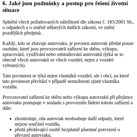
6. Jaké jsou podmínky a postup pro řešení životní
situace
Splnění všech požadovaných náležitostí dle zákona č. 185/2001 Sb.,
o odpadech a o změně některých dalších zákonů, ve znění
pozdějších předpisů.
Každý, kdo se zbavuje autovraku, je povinen autovrak předat pouze
osobám, které jsou provozovateli zařízení ke sběru, výkupu,
zpracování, využívání nebo odstraňování autovraků (týká se to
obecně všech autovraků ze všech vozidel, nejen z vozidel
vybraných).
Tato povinnost se týká nejen vlastníků vozidel, ale i obcí, na které
tato povinnost přechází v případě nemožnosti zjistit vlastníka
vozidla.
Provozovatel zařízení ke sběru nebo výkupu autovraků při přejímce
autovraku postupuje v souladu s provozním řádem tohoto zařízení a
dále:
zkontroluje, zda autovrak neobsahuje další odpady, které
nejsou součástí vozidla,
předá předávající osobě bezplatně písemné potvrzení o
převzetí autovraku.