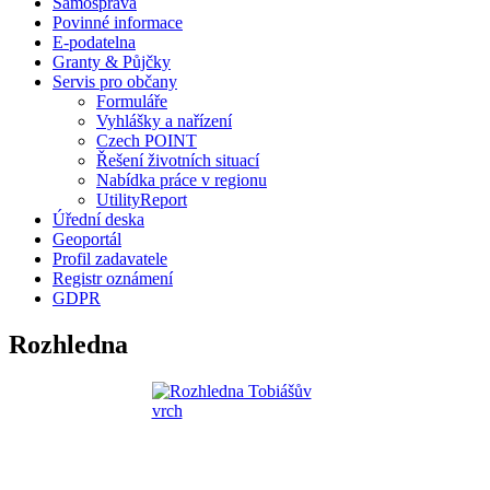
Samospráva
Povinné informace
E-podatelna
Granty & Půjčky
Servis pro občany
Formuláře
Vyhlášky a nařízení
Czech POINT
Řešení životních situací
Nabídka práce v regionu
UtilityReport
Úřední deska
Geoportál
Profil zadavatele
Registr oznámení
GDPR
Rozhledna