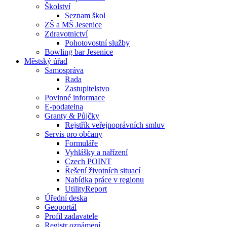
Školství
Seznam škol
ZŠ a MŠ Jesenice
Zdravotnictví
Pohotovostní služby
Bowling bar Jesenice
Městský úřad
Samospráva
Rada
Zastupitelstvo
Povinné informace
E-podatelna
Granty & Půjčky
Rejstřík veřejnoprávních smluv
Servis pro občany
Formuláře
Vyhlášky a nařízení
Czech POINT
Řešení životních situací
Nabídka práce v regionu
UtilityReport
Úřední deska
Geoportál
Profil zadavatele
Registr oznámení