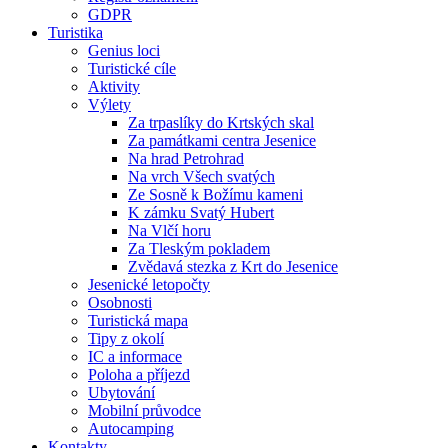
GDPR
Turistika
Genius loci
Turistické cíle
Aktivity
Výlety
Za trpaslíky do Krtských skal
Za památkami centra Jesenice
Na hrad Petrohrad
Na vrch Všech svatých
Ze Sosně k Božímu kameni
K zámku Svatý Hubert
Na Vlčí horu
Za Tleským pokladem
Zvědavá stezka z Krt do Jesenice
Jesenické letopočty
Osobnosti
Turistická mapa
Tipy z okolí
IC a informace
Poloha a příjezd
Ubytování
Mobilní průvodce
Autocamping
Kontakty