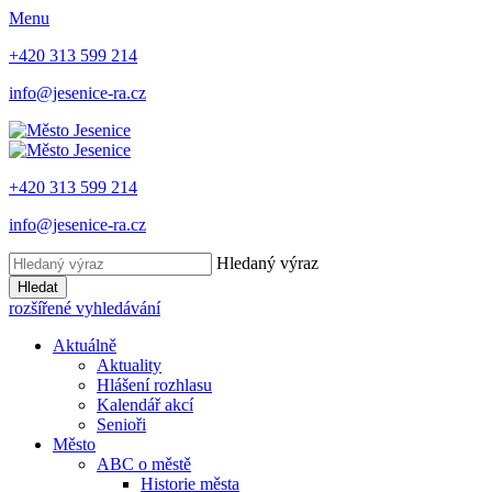
Menu
+420 313 599 214
info@jesenice-ra.cz
+420 313 599 214
info@jesenice-ra.cz
Hledaný výraz
Hledat
rozšířené vyhledávání
Aktuálně
Aktuality
Hlášení rozhlasu
Kalendář akcí
Senioři
Město
ABC o městě
Historie města