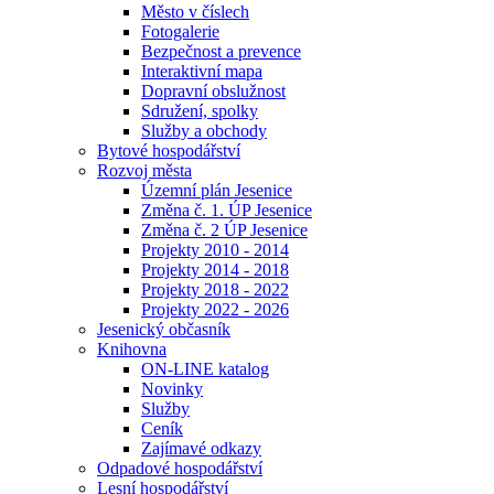
Město v číslech
Fotogalerie
Bezpečnost a prevence
Interaktivní mapa
Dopravní obslužnost
Sdružení, spolky
Služby a obchody
Bytové hospodářství
Rozvoj města
Územní plán Jesenice
Změna č. 1. ÚP Jesenice
Změna č. 2 ÚP Jesenice
Projekty 2010 - 2014
Projekty 2014 - 2018
Projekty 2018 - 2022
Projekty 2022 - 2026
Jesenický občasník
Knihovna
ON-LINE katalog
Novinky
Služby
Ceník
Zajímavé odkazy
Odpadové hospodářství
Lesní hospodářství