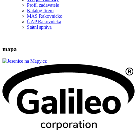
Profil zadavatele
Katalog firem
MAS Rakovnicko
ÚAP Rakovnicka
Státní správa
mapa