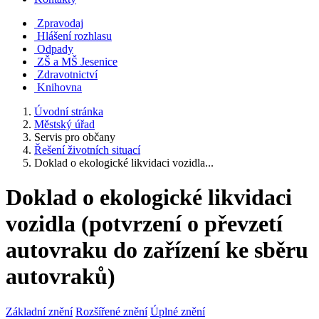
Zpravodaj
Hlášení rozhlasu
Odpady
ZŠ a MŠ Jesenice
Zdravotnictví
Knihovna
Úvodní stránka
Městský úřad
Servis pro občany
Řešení životních situací
Doklad o ekologické likvidaci vozidla...
Doklad o ekologické likvidaci
vozidla (potvrzení o převzetí
autovraku do zařízení ke sběru
autovraků)
Základní znění
Rozšířené znění
Úplné znění