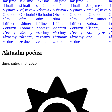
Jak jsme
Jak jsme
Jak jsme
Jak jsme
Jak jsme
2
J
si hráli
si hráli
si hráli
si hráli
si hráli
Jak jsme si
si
Výstava -
Výstava -
Výstava -
Výstava -
Výstava -
hráli
Výstava
V
Obchodní
Obchodní
Obchodní
Obchodní
Obchodní
- Obchodní
O
dům
dům
dům
dům
dům
dům Lüftner
d
Lüftner
Lüftner
Lüftner
Lüftner
Lüftner
Zobrazit
L
Zobrazit
Zobrazit
Zobrazit
Zobrazit
Zobrazit
všechny
Z
všechny
všechny
všechny
všechny
všechny
záznamy ze
v
záznamy
záznamy
záznamy
záznamy
záznamy
dne
z
ze dne
ze dne
ze dne
ze dne
ze dne
z
Aktuální počasí
dnes, pátek 7. 8. 2026