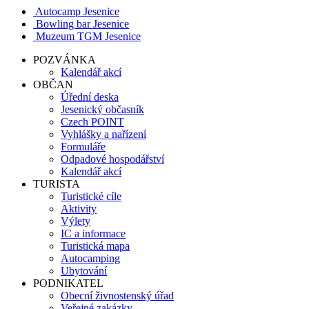
Autocamp Jesenice
Bowling bar Jesenice
Muzeum TGM Jesenice
POZVÁNKA
Kalendář akcí
OBČAN
Úřední deska
Jesenický občasník
Czech POINT
Vyhlášky a nařízení
Formuláře
Odpadové hospodářství
Kalendář akcí
TURISTA
Turistické cíle
Aktivity
Výlety
IC a informace
Turistická mapa
Autocamping
Ubytování
PODNIKATEL
Obecní živnostenský úřad
Veřejné zakázky