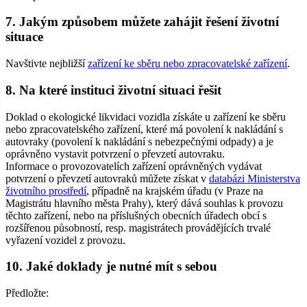
7. Jakým způsobem můžete zahájit řešení životní
situace
Navštivte nejbližší
zařízení ke sběru nebo zpracovatelské zařízení
.
8. Na které instituci životní situaci řešit
Doklad o ekologické likvidaci vozidla získáte u zařízení ke sběru
nebo zpracovatelského zařízení, které má povolení k nakládání s
autovraky (povolení k nakládání s nebezpečnými odpady) a je
oprávněno vystavit potvrzení o převzetí autovraku.
Informace o provozovatelích zařízení oprávněných vydávat
potvrzení o převzetí autovraků můžete získat v
databázi Ministerstva
životního prostředí
, případně na krajském úřadu (v Praze na
Magistrátu hlavního města Prahy), který dává souhlas k provozu
těchto zařízení, nebo na příslušných obecních úřadech obcí s
rozšířenou působností, resp. magistrátech provádějících trvalé
vyřazení vozidel z provozu.
10. Jaké doklady je nutné mít s sebou
Předložte: