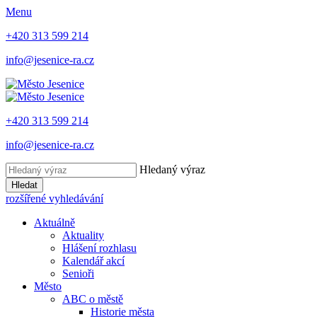
Menu
+420 313 599 214
info@jesenice-ra.cz
+420 313 599 214
info@jesenice-ra.cz
Hledaný výraz
Hledat
rozšířené vyhledávání
Aktuálně
Aktuality
Hlášení rozhlasu
Kalendář akcí
Senioři
Město
ABC o městě
Historie města