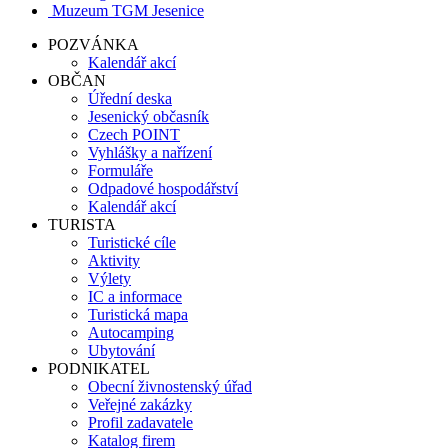
Muzeum TGM Jesenice
POZVÁNKA
Kalendář akcí
OBČAN
Úřední deska
Jesenický občasník
Czech POINT
Vyhlášky a nařízení
Formuláře
Odpadové hospodářství
Kalendář akcí
TURISTA
Turistické cíle
Aktivity
Výlety
IC a informace
Turistická mapa
Autocamping
Ubytování
PODNIKATEL
Obecní živnostenský úřad
Veřejné zakázky
Profil zadavatele
Katalog firem