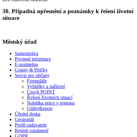
30. Případná upřesnění a poznámky k řešení životní
situace
Městský úřad
Samospráva
Povinné informace
E-podatelna
Granty & Půjčky
Servis pro občany
Formuláře
Vyhlášky a nařízení
Czech POINT
Řešení životních situací
Nabídka práce v regionu
UtilityReport
Úřední deska
Geoportál
Profil zadavatele
Registr oznámení
GDPR