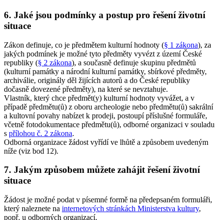
6. Jaké jsou podmínky a postup pro řešení životní
situace
Zákon definuje, co je předmětem kulturní hodnoty (
§ 1 zákona
), za
jakých podmínek je možné tyto předměty vyvézt z území České
republiky (
§ 2 zákona
), a současně definuje skupinu předmětů
(kulturní památky a národní kulturní památky, sbírkové předměty,
archiválie, originály děl žijících autorů a do České republiky
dočasně dovezené předměty), na které se nevztahuje.
Vlastník, který chce předmět(y) kulturní hodnoty vyvážet, a v
případě předmětu(ů) z oboru archeologie nebo předmětu(ů) sakrální
a kultovní povahy nabízet k prodeji, postoupí příslušné formuláře,
včetně fotodokumentace předmětu(ů), odborné organizaci v souladu
s
přílohou č. 2 zákona
.
Odborná organizace žádost vyřídí ve lhůtě a způsobem uvedeným
níže (viz bod 12).
7. Jakým způsobem můžete zahájit řešení životní
situace
Žádost je možné podat v písemné formě na předepsaném formuláři,
který naleznete na
internetových stránkách Ministerstva kultury
,
popř. u odborných organizací.