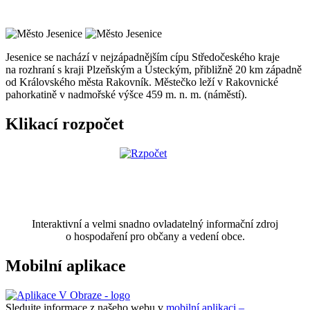
Jesenice se nachází v nejzápadnějším cípu Středočeského kraje
na rozhraní s kraji Plzeňským a Ústeckým, přibližně 20 km západně
od Královského města Rakovník. Městečko leží v Rakovnické
pahorkatině v nadmořské výšce 459 m. n. m. (náměstí).
Klikací rozpočet
Interaktivní a velmi snadno ovladatelný informační zdroj
o hospodaření pro občany a vedení obce.
Mobilní aplikace
Sledujte informace z našeho webu v
mobilní aplikaci –