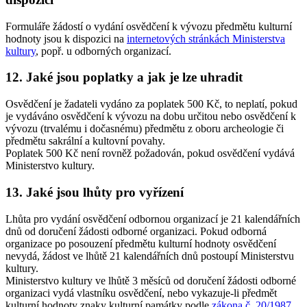
Formuláře žádostí o vydání osvědčení k vývozu předmětu kulturní
hodnoty jsou k dispozici na
internetových stránkách Ministerstva
kultury
, popř. u odborných organizací.
12. Jaké jsou poplatky a jak je lze uhradit
Osvědčení je žadateli vydáno za poplatek 500 Kč, to neplatí, pokud
je vydáváno osvědčení k vývozu na dobu určitou nebo osvědčení k
vývozu (trvalému i dočasnému) předmětu z oboru archeologie či
předmětu sakrální a kultovní povahy.
Poplatek 500 Kč není rovněž požadován, pokud osvědčení vydává
Ministerstvo kultury.
13. Jaké jsou lhůty pro vyřízení
Lhůta pro vydání osvědčení odbornou organizací je 21 kalendářních
dnů od doručení žádosti odborné organizaci. Pokud odborná
organizace po posouzení předmětu kulturní hodnoty osvědčení
nevydá, žádost ve lhůtě 21 kalendářních dnů postoupí Ministerstvu
kultury.
Ministerstvo kultury ve lhůtě 3 měsíců od doručení žádosti odborné
organizaci vydá vlastníku osvědčení, nebo vykazuje-li předmět
kulturní hodnoty znaky kulturní památky podle
zákona č. 20/1987