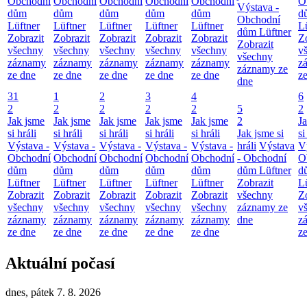
Obchodní
Obchodní
Obchodní
Obchodní
Obchodní
O
Výstava -
dům
dům
dům
dům
dům
d
Obchodní
Lüftner
Lüftner
Lüftner
Lüftner
Lüftner
L
dům Lüftner
Zobrazit
Zobrazit
Zobrazit
Zobrazit
Zobrazit
Z
Zobrazit
všechny
všechny
všechny
všechny
všechny
v
všechny
záznamy
záznamy
záznamy
záznamy
záznamy
z
záznamy ze
ze dne
ze dne
ze dne
ze dne
ze dne
z
dne
31
1
2
3
4
6
2
2
2
2
2
5
2
Jak jsme
Jak jsme
Jak jsme
Jak jsme
Jak jsme
2
J
si hráli
si hráli
si hráli
si hráli
si hráli
Jak jsme si
si
Výstava -
Výstava -
Výstava -
Výstava -
Výstava -
hráli
Výstava
V
Obchodní
Obchodní
Obchodní
Obchodní
Obchodní
- Obchodní
O
dům
dům
dům
dům
dům
dům Lüftner
d
Lüftner
Lüftner
Lüftner
Lüftner
Lüftner
Zobrazit
L
Zobrazit
Zobrazit
Zobrazit
Zobrazit
Zobrazit
všechny
Z
všechny
všechny
všechny
všechny
všechny
záznamy ze
v
záznamy
záznamy
záznamy
záznamy
záznamy
dne
z
ze dne
ze dne
ze dne
ze dne
ze dne
z
Aktuální počasí
dnes, pátek 7. 8. 2026