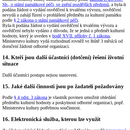
Sb., o státní památkové péči, ve znění pozdějších předpisů
, a byla-li
podána žádost o vydání osvědčení k trvalému vývozu, osvědčení
nevydá a zahájí řízení o prohlášení předmětu za kulturní památku
podle
§ 2 zákona o státní památkové péči
.
Byla-li podána žádost o vydání osvědčení k trvalému vývozu a
osvědčení nebylo vydáno z důvodu, že se jedná o předmět kulturní
hodnoty, který je uveden v
bodě XVII. přílohy č. 1 zákona
,
Ministerstvo kultury vydá rozhodnutí rovněž ve lhůtě 3 měsíců od
doručení žádosti odborné organizaci.
14. Kteří jsou další účastníci (dotčení) řešení životní
situace
Další účastníci postupu nejsou stanoveni.
15. Jaké další činnosti jsou po žadateli požadovány
Podle
§ 4 odst. 3 zákona
je vlastník povinen umožnit ohledání
předmětu kulturní hodnoty a poskytnout odborné organizaci, popř.
Ministerstvu kultury potřebnou součinnost.
16. Elektronická služba, kterou lze využít