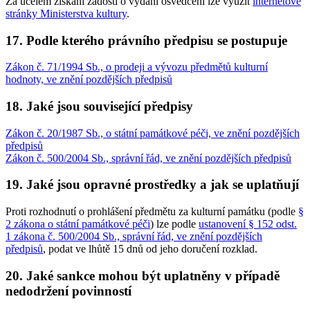
Za účelem získání žádostí o vydání osvědčení lze využít
internetové
stránky Ministerstva kultury
.
17. Podle kterého právního předpisu se postupuje
Zákon č. 71/1994 Sb., o prodeji a vývozu předmětů kulturní
hodnoty, ve znění pozdějších předpisů
18. Jaké jsou související předpisy
Zákon č. 20/1987 Sb., o státní památkové péči, ve znění pozdějších
předpisů
Zákon č. 500/2004 Sb., správní řád, ve znění pozdějších předpisů
19. Jaké jsou opravné prostředky a jak se uplatňují
Proti rozhodnutí o prohlášení předmětu za kulturní památku (podle
§
2 zákona o státní památkové péči
) lze podle
ustanovení § 152 odst.
1 zákona č. 500/2004 Sb., správní řád, ve znění pozdějších
předpisů
, podat ve lhůtě 15 dnů od jeho doručení rozklad.
20. Jaké sankce mohou být uplatněny v případě
nedodržení povinností