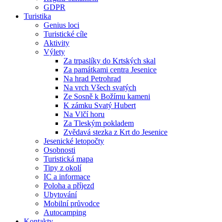
GDPR
Turistika
Genius loci
Turistické cíle
Aktivity
Výlety
Za trpaslíky do Krtských skal
Za památkami centra Jesenice
Na hrad Petrohrad
Na vrch Všech svatých
Ze Sosně k Božímu kameni
K zámku Svatý Hubert
Na Vlčí horu
Za Tleským pokladem
Zvědavá stezka z Krt do Jesenice
Jesenické letopočty
Osobnosti
Turistická mapa
Tipy z okolí
IC a informace
Poloha a příjezd
Ubytování
Mobilní průvodce
Autocamping
Kontakty