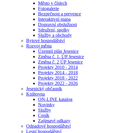
Město v číslech
Fotogalerie
Bezpečnost a prevence
Interaktivní mapa
Dopravní obslužnost
Sdružení, spolky
Služby a obchody
Bytové hospodářství
Rozvoj města
Územní plán Jesenice
Změna č. 1. ÚP Jesenice
Změna č. 2 ÚP Jesenice
Projekty 2010 - 2014
Projekty 2014 - 2018
Projekty 2018 - 2022
Projekty 2022 - 2026
Jesenický občasník
Knihovna
ON-LINE katalog
Novinky
Služby
Ceník
Zajímavé odkazy
Odpadové hospodářství
Lesní hospodářství