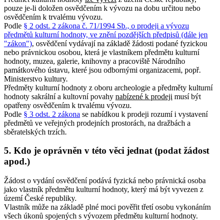
pouze je-li doložen osvědčením k vývozu na dobu určitou nebo
osvědčením k trvalému vývozu.
Podle
§ 2 odst. 2 zákona č. 71/1994 Sb., o prodeji a vývozu
předmětů kulturní hodnoty, ve znění pozdějších předpisů (dále jen
"zákon")
, osvědčení vydávají na základě žádosti podané fyzickou
nebo právnickou osobou, která je vlastníkem předmětu kulturní
hodnoty, muzea, galerie, knihovny a pracoviště Národního
památkového ústavu, které jsou odbornými organizacemi, popř.
Ministerstvo kultury.
Předměty kulturní hodnoty z oboru archeologie a předměty kulturní
hodnoty sakrální a kultovní povahy
nabízené k prodeji
musí být
opatřeny osvědčením k trvalému vývozu.
Podle
§ 3 odst. 2 zákona
se nabídkou k prodeji rozumí i vystavení
předmětů ve veřejných prodejních prostorách, na dražbách a
sběratelských trzích.
5. Kdo je oprávněn v této věci jednat (podat žádost
apod.)
Žádost o vydání osvědčení podává fyzická nebo právnická osoba
jako vlastník předmětu kulturní hodnoty, který má být vyvezen z
území České republiky.
Vlastník může na základě plné moci pověřit třetí osobu vykonáním
všech úkonů spojených s vývozem předmětu kulturní hodnoty.