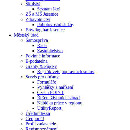
Školství
Seznam škol
ZŠ a MŠ Jesenice
Zdravotnictví
Pohotovostní služby
Bowling bar Jesenice
Městský úřad
Samospráva
Rada
Zastupitelstvo
Povinné informace
E-podatelna
Granty & Půjčky
Rejstřík veřejnoprávních smluv
Servis pro občany
Formuláře
Vyhlášky a nařízení
Czech POINT
Řešení životních situací
Nabídka práce v regionu
UtilityReport
Úřední deska
Geoportál
Profil zadavatele
Registr oznámení