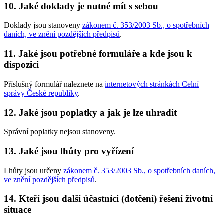
10. Jaké doklady je nutné mít s sebou
Doklady jsou stanoveny
zákonem č. 353/2003 Sb., o spotřebních
daních, ve znění pozdějších předpisů
.
11. Jaké jsou potřebné formuláře a kde jsou k
dispozici
Příslušný formulář naleznete na
internetových stránkách Celní
správy České republiky
.
12. Jaké jsou poplatky a jak je lze uhradit
Správní poplatky nejsou stanoveny.
13. Jaké jsou lhůty pro vyřízení
Lhůty jsou určeny
zákonem č. 353/2003 Sb., o spotřebních daních,
ve znění pozdějších předpisů
.
14. Kteří jsou další účastníci (dotčení) řešení životní
situace