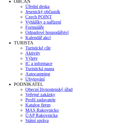
OBČAN
Úřední deska
Jesenický občasník
Czech POINT
Vyhlášky a nařízení
Formuláře
Odpadové hospodářství
Kalendář akcí
TURISTA
Turistické cíle
Aktivity
Výlety
IC a informace
Turistická mapa
Autocamping
Ubytování
PODNIKATEL
Obecní živnostenský úřad
Veřejné zakázky
Profil zadavatele
Katalog firem
MAS Rakovnicko
ÚAP Rakovnicka
Státní správa