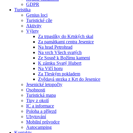
GDPR
Turistika
Genius loci
Turistické cíle
Aktivity
Výlety
Za trpaslíky do Krtských skal
Za památkami centra Jesenice
Na hrad Petrohrad
Na vrch Všech svatých
Ze Sosně k Božímu kameni
K zámku Svatý Hubert
Na Vlčí horu
Za Tleským pokladem
Zvědavá stezka z Krt do Jesenice
Jesenické letopočty
Osobnosti
Turistická mapa
Tipy z okolí
IC a informace
Poloha a příjezd
Ubytování
Mobilní průvodce
Autocamping
Kontakty