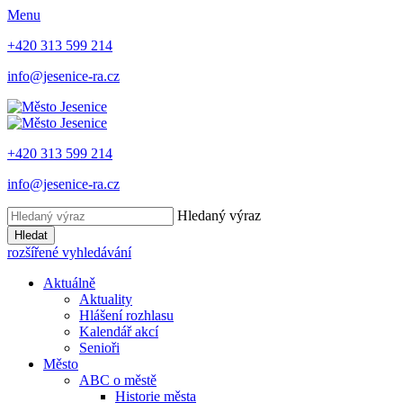
Menu
+420 313 599 214
info@jesenice-ra.cz
+420 313 599 214
info@jesenice-ra.cz
Hledaný výraz
Hledat
rozšířené vyhledávání
Aktuálně
Aktuality
Hlášení rozhlasu
Kalendář akcí
Senioři
Město
ABC o městě
Historie města