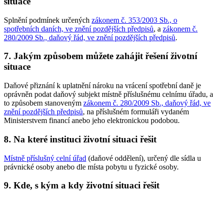
situace
Splnění podmínek určených
zákonem č. 353/2003 Sb., o
spotřebních daních, ve znění pozdějších předpisů
, a
zákonem č.
280/2009 Sb., daňový řád, ve znění pozdějších předpisů
.
7. Jakým způsobem můžete zahájit řešení životní
situace
Daňové přiznání k uplatnění nároku na vrácení spotřební daně je
oprávněn podat daňový subjekt místně příslušnému celnímu úřadu, a
to způsobem stanoveným
zákonem č. 280/2009 Sb., daňový řád, ve
znění pozdějších předpisů
, na příslušném formuláři vydaném
Ministerstvem financí anebo jeho elektronickou podobou.
8. Na které instituci životní situaci řešit
Místně příslušný celní úřad
(daňové oddělení), určený dle sídla u
právnické osoby anebo dle místa pobytu u fyzické osoby.
9. Kde, s kým a kdy životní situaci řešit