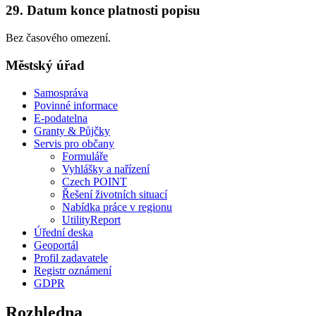
29. Datum konce platnosti popisu
Bez časového omezení.
Městský úřad
Samospráva
Povinné informace
E-podatelna
Granty & Půjčky
Servis pro občany
Formuláře
Vyhlášky a nařízení
Czech POINT
Řešení životních situací
Nabídka práce v regionu
UtilityReport
Úřední deska
Geoportál
Profil zadavatele
Registr oznámení
GDPR
Rozhledna