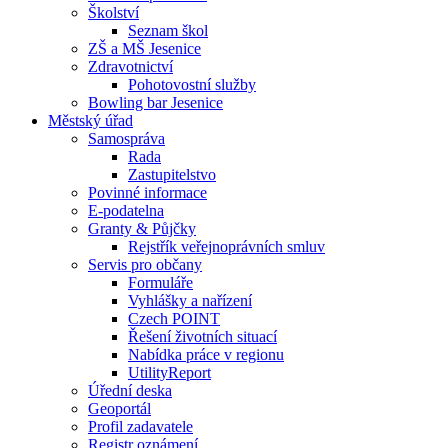
Školství
Seznam škol
ZŠ a MŠ Jesenice
Zdravotnictví
Pohotovostní služby
Bowling bar Jesenice
Městský úřad
Samospráva
Rada
Zastupitelstvo
Povinné informace
E-podatelna
Granty & Půjčky
Rejstřík veřejnoprávních smluv
Servis pro občany
Formuláře
Vyhlášky a nařízení
Czech POINT
Řešení životních situací
Nabídka práce v regionu
UtilityReport
Úřední deska
Geoportál
Profil zadavatele
Registr oznámení