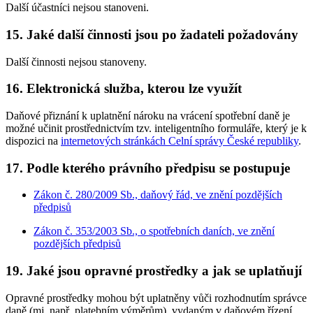
Další účastníci nejsou stanoveni.
15. Jaké další činnosti jsou po žadateli požadovány
Další činnosti nejsou stanoveny.
16. Elektronická služba, kterou lze využít
Daňové přiznání k uplatnění nároku na vrácení spotřební daně je
možné učinit prostřednictvím tzv. inteligentního formuláře, který je k
dispozici na
internetových stránkách Celní správy České republiky
.
17. Podle kterého právního předpisu se postupuje
Zákon č. 280/2009 Sb., daňový řád, ve znění pozdějších
předpisů
Zákon č. 353/2003 Sb., o spotřebních daních, ve znění
pozdějších předpisů
19. Jaké jsou opravné prostředky a jak se uplatňují
Opravné prostředky mohou být uplatněny vůči rozhodnutím správce
daně (mj. např. platebním výměrům), vydaným v daňovém řízení.