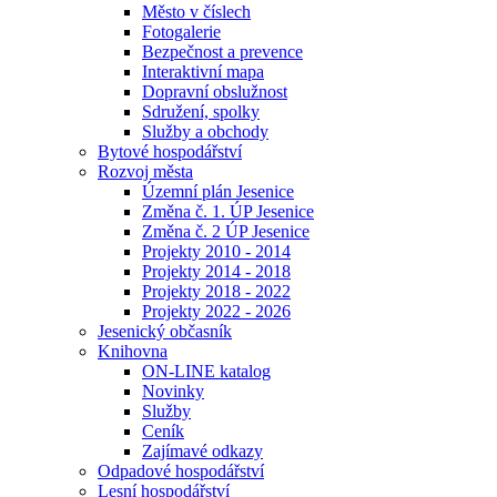
Město v číslech
Fotogalerie
Bezpečnost a prevence
Interaktivní mapa
Dopravní obslužnost
Sdružení, spolky
Služby a obchody
Bytové hospodářství
Rozvoj města
Územní plán Jesenice
Změna č. 1. ÚP Jesenice
Změna č. 2 ÚP Jesenice
Projekty 2010 - 2014
Projekty 2014 - 2018
Projekty 2018 - 2022
Projekty 2022 - 2026
Jesenický občasník
Knihovna
ON-LINE katalog
Novinky
Služby
Ceník
Zajímavé odkazy
Odpadové hospodářství
Lesní hospodářství