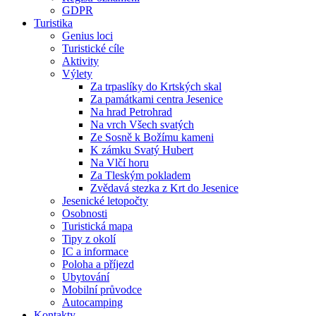
GDPR
Turistika
Genius loci
Turistické cíle
Aktivity
Výlety
Za trpaslíky do Krtských skal
Za památkami centra Jesenice
Na hrad Petrohrad
Na vrch Všech svatých
Ze Sosně k Božímu kameni
K zámku Svatý Hubert
Na Vlčí horu
Za Tleským pokladem
Zvědavá stezka z Krt do Jesenice
Jesenické letopočty
Osobnosti
Turistická mapa
Tipy z okolí
IC a informace
Poloha a příjezd
Ubytování
Mobilní průvodce
Autocamping
Kontakty