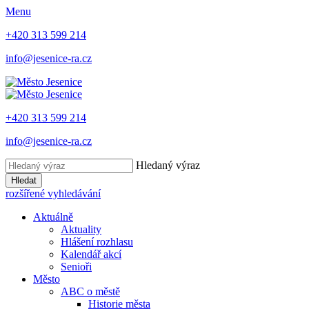
Menu
+420 313 599 214
info@jesenice-ra.cz
+420 313 599 214
info@jesenice-ra.cz
Hledaný výraz
Hledat
rozšířené vyhledávání
Aktuálně
Aktuality
Hlášení rozhlasu
Kalendář akcí
Senioři
Město
ABC o městě
Historie města