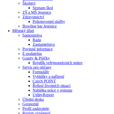
Školství
Seznam škol
ZŠ a MŠ Jesenice
Zdravotnictví
Pohotovostní služby
Bowling bar Jesenice
Městský úřad
Samospráva
Rada
Zastupitelstvo
Povinné informace
E-podatelna
Granty & Půjčky
Rejstřík veřejnoprávních smluv
Servis pro občany
Formuláře
Vyhlášky a nařízení
Czech POINT
Řešení životních situací
Nabídka práce v regionu
UtilityReport
Úřední deska
Geoportál
Profil zadavatele
Registr oznámení