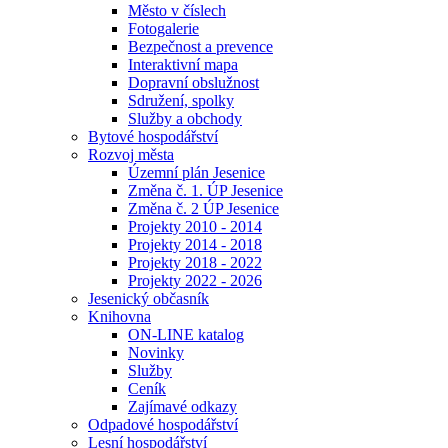
Město v číslech
Fotogalerie
Bezpečnost a prevence
Interaktivní mapa
Dopravní obslužnost
Sdružení, spolky
Služby a obchody
Bytové hospodářství
Rozvoj města
Územní plán Jesenice
Změna č. 1. ÚP Jesenice
Změna č. 2 ÚP Jesenice
Projekty 2010 - 2014
Projekty 2014 - 2018
Projekty 2018 - 2022
Projekty 2022 - 2026
Jesenický občasník
Knihovna
ON-LINE katalog
Novinky
Služby
Ceník
Zajímavé odkazy
Odpadové hospodářství
Lesní hospodářství