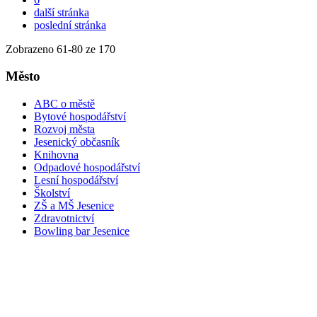
další stránka
poslední stránka
Zobrazeno
61
-
80
ze 170
Město
ABC o městě
Bytové hospodářství
Rozvoj města
Jesenický občasník
Knihovna
Odpadové hospodářství
Lesní hospodářství
Školství
ZŠ a MŠ Jesenice
Zdravotnictví
Bowling bar Jesenice
Rozhledna