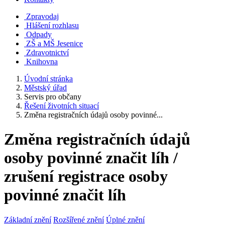
Zpravodaj
Hlášení rozhlasu
Odpady
ZŠ a MŠ Jesenice
Zdravotnictví
Knihovna
Úvodní stránka
Městský úřad
Servis pro občany
Řešení životních situací
Změna registračních údajů osoby povinné...
Změna registračních údajů
osoby povinné značit líh /
zrušení registrace osoby
povinné značit líh
Základní znění
Rozšířené znění
Úplné znění