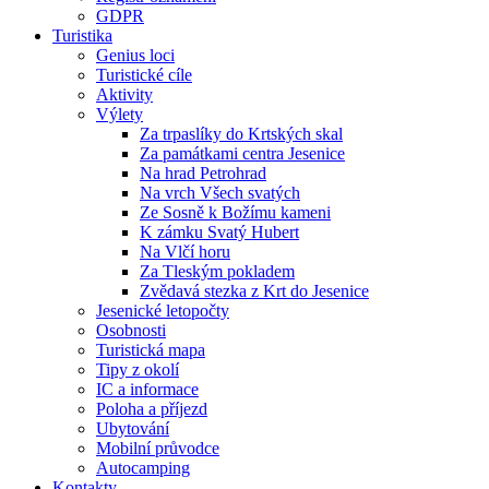
GDPR
Turistika
Genius loci
Turistické cíle
Aktivity
Výlety
Za trpaslíky do Krtských skal
Za památkami centra Jesenice
Na hrad Petrohrad
Na vrch Všech svatých
Ze Sosně k Božímu kameni
K zámku Svatý Hubert
Na Vlčí horu
Za Tleským pokladem
Zvědavá stezka z Krt do Jesenice
Jesenické letopočty
Osobnosti
Turistická mapa
Tipy z okolí
IC a informace
Poloha a příjezd
Ubytování
Mobilní průvodce
Autocamping
Kontakty