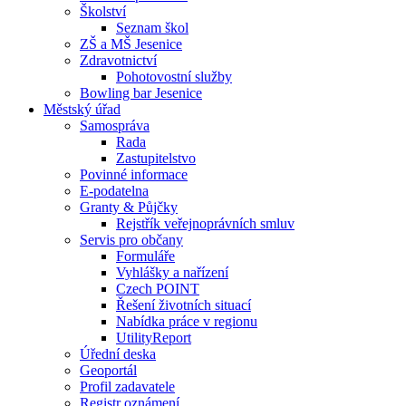
Školství
Seznam škol
ZŠ a MŠ Jesenice
Zdravotnictví
Pohotovostní služby
Bowling bar Jesenice
Městský úřad
Samospráva
Rada
Zastupitelstvo
Povinné informace
E-podatelna
Granty & Půjčky
Rejstřík veřejnoprávních smluv
Servis pro občany
Formuláře
Vyhlášky a nařízení
Czech POINT
Řešení životních situací
Nabídka práce v regionu
UtilityReport
Úřední deska
Geoportál
Profil zadavatele
Registr oznámení