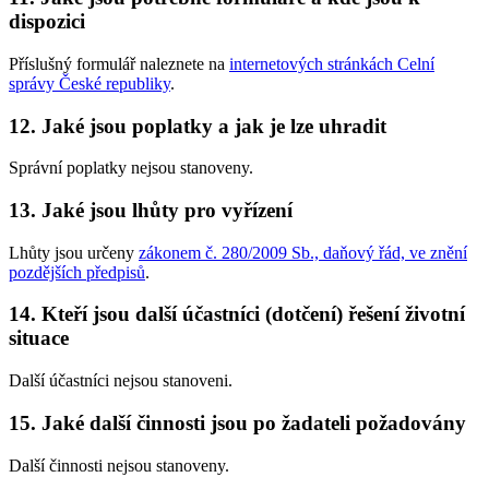
dispozici
Příslušný formulář naleznete na
internetových stránkách Celní
správy České republiky
.
12. Jaké jsou poplatky a jak je lze uhradit
Správní poplatky nejsou stanoveny.
13. Jaké jsou lhůty pro vyřízení
Lhůty jsou určeny
zákonem č. 280/2009 Sb., daňový řád, ve znění
pozdějších předpisů
.
14. Kteří jsou další účastníci (dotčení) řešení životní
situace
Další účastníci nejsou stanoveni.
15. Jaké další činnosti jsou po žadateli požadovány
Další činnosti nejsou stanoveny.