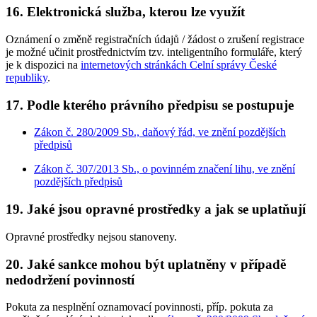
16. Elektronická služba, kterou lze využít
Oznámení o změně registračních údajů / žádost o zrušení registrace
je možné učinit prostřednictvím tzv. inteligentního formuláře, který
je k dispozici na
internetových stránkách Celní správy České
republiky
.
17. Podle kterého právního předpisu se postupuje
Zákon č. 280/2009 Sb., daňový řád, ve znění pozdějších
předpisů
Zákon č. 307/2013 Sb., o povinném značení lihu, ve znění
pozdějších předpisů
19. Jaké jsou opravné prostředky a jak se uplatňují
Opravné prostředky nejsou stanoveny.
20. Jaké sankce mohou být uplatněny v případě
nedodržení povinností
Pokuta za nesplnění oznamovací povinnosti, příp. pokuta za