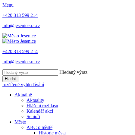
Menu
+420 313 599 214
info@jesenice-ra.cz
+420 313 599 214
info@jesenice-ra.cz
Hledaný výraz
Hledat
rozšířené vyhledávání
Aktuálně
Aktuality
Hlášení rozhlasu
Kalendář akcí
Senioři
Město
ABC o městě
Historie města