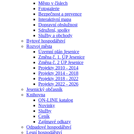
Město v číslech
Fotogalerie
Bezpečnost a prevence
Interaktivní mapa
Dopravní obslužnost
Sdružení, spolky
Služby a obchody
Bytové hospodářství
Rozvoj města
Územní plán Jesenice
Změna č. 1. ÚP Jesenice
Změna č. 2 ÚP Jesenice
Projekty 2010 - 2014
Projekty 2014 - 2018
Projekty 2018 - 2022
Projekty 2022 - 2026
Jesenický občasník
Knihovna
ON-LINE katalog
Novinky
Služby
Ceník
Zajímavé odkazy
Odpadové hospodářství
Lesní hospodářství