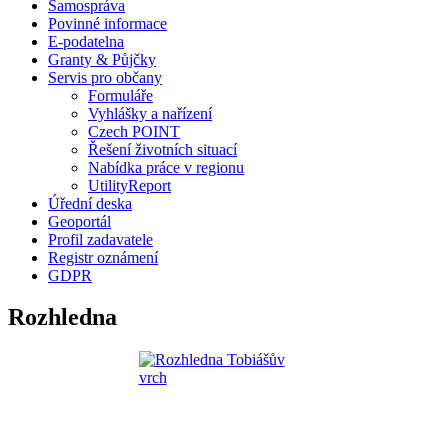
Samospráva
Povinné informace
E-podatelna
Granty & Půjčky
Servis pro občany
Formuláře
Vyhlášky a nařízení
Czech POINT
Řešení životních situací
Nabídka práce v regionu
UtilityReport
Úřední deska
Geoportál
Profil zadavatele
Registr oznámení
GDPR
Rozhledna