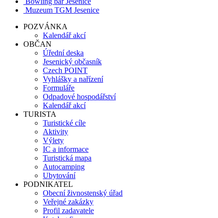
Bowling bar Jesenice
Muzeum TGM Jesenice
POZVÁNKA
Kalendář akcí
OBČAN
Úřední deska
Jesenický občasník
Czech POINT
Vyhlášky a nařízení
Formuláře
Odpadové hospodářství
Kalendář akcí
TURISTA
Turistické cíle
Aktivity
Výlety
IC a informace
Turistická mapa
Autocamping
Ubytování
PODNIKATEL
Obecní živnostenský úřad
Veřejné zakázky
Profil zadavatele