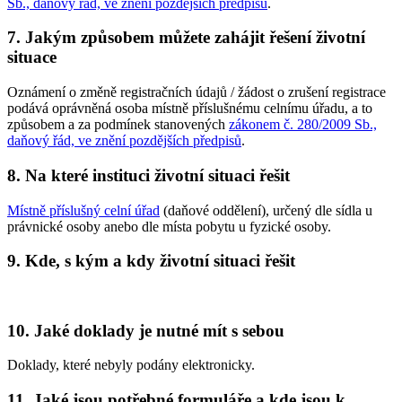
Sb., daňový řád, ve znění pozdějších předpisů
.
7. Jakým způsobem můžete zahájit řešení životní
situace
Oznámení o změně registračních údajů / žádost o zrušení registrace
podává oprávněná osoba místně příslušnému celnímu úřadu, a to
způsobem a za podmínek stanovených
zákonem č. 280/2009 Sb.,
daňový řád, ve znění pozdějších předpisů
.
8. Na které instituci životní situaci řešit
Místně příslušný celní úřad
(daňové oddělení), určený dle sídla u
právnické osoby anebo dle místa pobytu u fyzické osoby.
9. Kde, s kým a kdy životní situaci řešit
10. Jaké doklady je nutné mít s sebou
Doklady, které nebyly podány elektronicky.
11. Jaké jsou potřebné formuláře a kde jsou k