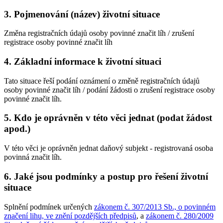
3. Pojmenování (název) životní situace
Změna registračních údajů osoby povinné značit líh / zrušení
registrace osoby povinné značit líh
4. Základní informace k životní situaci
Tato situace řeší podání oznámení o změně registračních údajů
osoby povinné značit líh / podání žádosti o zrušení registrace osoby
povinné značit líh.
5. Kdo je oprávněn v této věci jednat (podat žádost
apod.)
V této věci je oprávněn jednat daňový subjekt - registrovaná osoba
povinná značit líh.
6. Jaké jsou podmínky a postup pro řešení životní
situace
Splnění podmínek určených
zákonem č. 307/2013 Sb., o povinném
značení lihu, ve znění pozdějších předpisů
, a
zákonem č. 280/2009