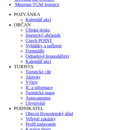
Muzeum TGM Jesenice
POZVÁNKA
Kalendář akcí
OBČAN
Úřední deska
Jesenický občasník
Czech POINT
Vyhlášky a nařízení
Formuláře
Odpadové hospodářství
Kalendář akcí
TURISTA
Turistické cíle
Aktivity
Výlety
IC a informace
Turistická mapa
Autocamping
Ubytování
PODNIKATEL
Obecní živnostenský úřad
Veřejné zakázky
Profil zadavatele
Katalog firem