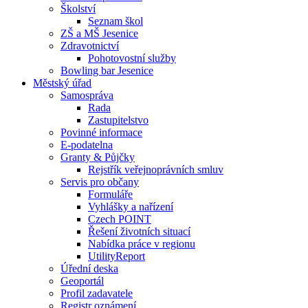
Školství
Seznam škol
ZŠ a MŠ Jesenice
Zdravotnictví
Pohotovostní služby
Bowling bar Jesenice
Městský úřad
Samospráva
Rada
Zastupitelstvo
Povinné informace
E-podatelna
Granty & Půjčky
Rejstřík veřejnoprávních smluv
Servis pro občany
Formuláře
Vyhlášky a nařízení
Czech POINT
Řešení životních situací
Nabídka práce v regionu
UtilityReport
Úřední deska
Geoportál
Profil zadavatele
Registr oznámení