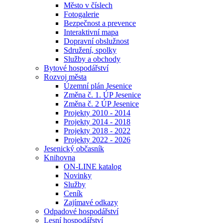
Město v číslech
Fotogalerie
Bezpečnost a prevence
Interaktivní mapa
Dopravní obslužnost
Sdružení, spolky
Služby a obchody
Bytové hospodářství
Rozvoj města
Územní plán Jesenice
Změna č. 1. ÚP Jesenice
Změna č. 2 ÚP Jesenice
Projekty 2010 - 2014
Projekty 2014 - 2018
Projekty 2018 - 2022
Projekty 2022 - 2026
Jesenický občasník
Knihovna
ON-LINE katalog
Novinky
Služby
Ceník
Zajímavé odkazy
Odpadové hospodářství
Lesní hospodářství