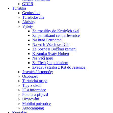
GDPR
Turistika
Genius loci
Turistické cíle
Aktivity
Výlety
Za trpaslíky do Krtských skal
Za památkami centra Jesenice
Na hrad Petrohrad
Na vrch Všech svatých
Ze Sosně k Božímu kameni
K zámku Svatý Hubert
Na Vlčí horu
Za Tleským pokladem
Zvědavá stezka z Krt do Jesenice
Jesenické letopočty
Osobnosti
Turistická mapa
Tipy z okolí
IC a informace
Poloha a příjezd
Ubytování
Mobilní průvodce
Autocamping
Kontakty