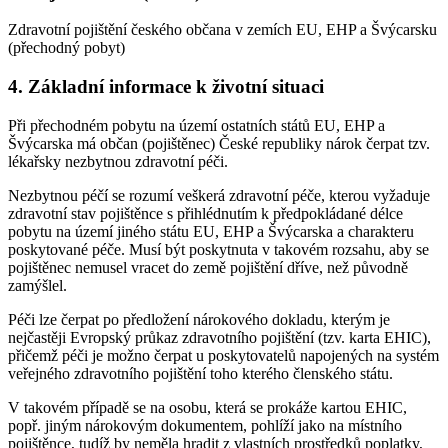
Zdravotní pojištění českého občana v zemích EU, EHP a Švýcarsku
(přechodný pobyt)
4. Základní informace k životní situaci
Při přechodném pobytu na území ostatních států EU, EHP a
Švýcarska má občan (pojištěnec) České republiky nárok čerpat tzv.
lékařsky nezbytnou zdravotní péči.
Nezbytnou péčí se rozumí veškerá zdravotní péče, kterou vyžaduje
zdravotní stav pojištěnce s přihlédnutím k předpokládané délce
pobytu na území jiného státu EU, EHP a Švýcarska a charakteru
poskytované péče. Musí být poskytnuta v takovém rozsahu, aby se
pojištěnec nemusel vracet do země pojištění dříve, než původně
zamýšlel.
Péči lze čerpat po předložení nárokového dokladu, kterým je
nejčastěji Evropský průkaz zdravotního pojištění (tzv. karta EHIC),
přičemž péči je možno čerpat u poskytovatelů napojených na systém
veřejného zdravotního pojištění toho kterého členského státu.
V takovém případě se na osobu, která se prokáže kartou EHIC,
popř. jiným nárokovým dokumentem, pohlíží jako na místního
pojištěnce, tudíž by neměla hradit z vlastních prostředků poplatky,