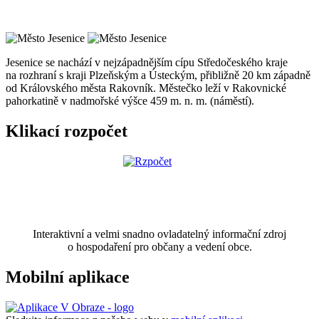
Jesenice se nachází v nejzápadnějším cípu Středočeského kraje
na rozhraní s kraji Plzeňským a Ústeckým, přibližně 20 km západně
od Královského města Rakovník. Městečko leží v Rakovnické
pahorkatině v nadmořské výšce 459 m. n. m. (náměstí).
Klikací rozpočet
Interaktivní a velmi snadno ovladatelný informační zdroj
o hospodaření pro občany a vedení obce.
Mobilní aplikace