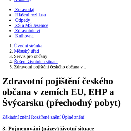
Zpravodaj
Hlášení rozhlasu
Odpady
ZŠ a MŠ Jesenice
Zdravotnictví
Knihovna
Úvodní stránka
Městský úřad
Servis pro občany
Řešení životních situací
Zdravotní pojištění českého občana v...
Zdravotní pojištění českého
občana v zemích EU, EHP a
Švýcarsku (přechodný pobyt)
Základní znění
Rozšířené znění
Úplné znění
3. Pojmenování (název) životní situace