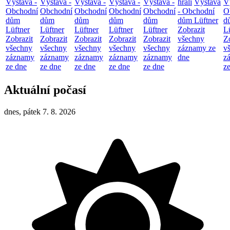
Výstava -
Výstava -
Výstava -
Výstava -
Výstava -
hráli
Výstava
V
Obchodní
Obchodní
Obchodní
Obchodní
Obchodní
- Obchodní
O
dům
dům
dům
dům
dům
dům Lüftner
d
Lüftner
Lüftner
Lüftner
Lüftner
Lüftner
Zobrazit
L
Zobrazit
Zobrazit
Zobrazit
Zobrazit
Zobrazit
všechny
Z
všechny
všechny
všechny
všechny
všechny
záznamy ze
v
záznamy
záznamy
záznamy
záznamy
záznamy
dne
z
ze dne
ze dne
ze dne
ze dne
ze dne
z
Aktuální počasí
dnes, pátek 7. 8. 2026