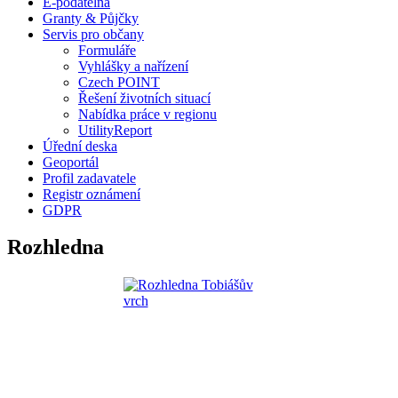
E-podatelna
Granty & Půjčky
Servis pro občany
Formuláře
Vyhlášky a nařízení
Czech POINT
Řešení životních situací
Nabídka práce v regionu
UtilityReport
Úřední deska
Geoportál
Profil zadavatele
Registr oznámení
GDPR
Rozhledna