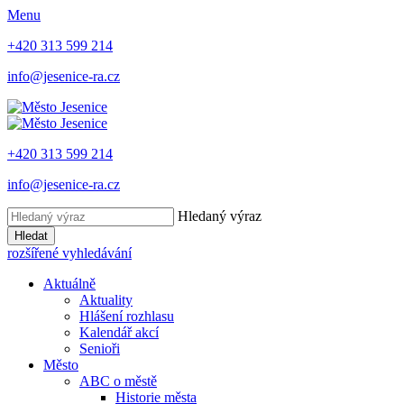
Menu
+420 313 599 214
info@jesenice-ra.cz
+420 313 599 214
info@jesenice-ra.cz
Hledaný výraz
Hledat
rozšířené vyhledávání
Aktuálně
Aktuality
Hlášení rozhlasu
Kalendář akcí
Senioři
Město
ABC o městě
Historie města