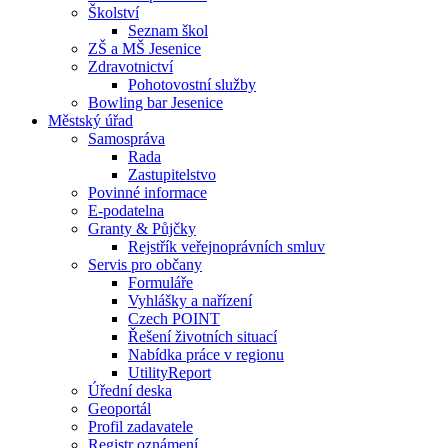
Školství
Seznam škol
ZŠ a MŠ Jesenice
Zdravotnictví
Pohotovostní služby
Bowling bar Jesenice
Městský úřad
Samospráva
Rada
Zastupitelstvo
Povinné informace
E-podatelna
Granty & Půjčky
Rejstřík veřejnoprávních smluv
Servis pro občany
Formuláře
Vyhlášky a nařízení
Czech POINT
Řešení životních situací
Nabídka práce v regionu
UtilityReport
Úřední deska
Geoportál
Profil zadavatele
Registr oznámení