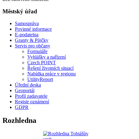
Městský úřad
Samospráva
Povinné informace
E-podatelna
Granty & Půjčky
Servis pro občany
Formuláře
Vyhlášky a nařízení
Czech POINT
Řešení životních situací
Nabídka práce v regionu
UtilityReport
Úřední deska
Geoportál
Profil zadavatele
Registr oznámení
GDPR
Rozhledna