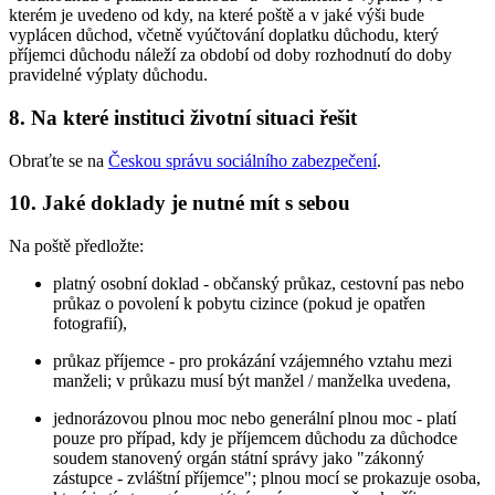
kterém je uvedeno od kdy, na které poště a v jaké výši bude
vyplácen důchod, včetně vyúčtování doplatku důchodu, který
příjemci důchodu náleží za období od doby rozhodnutí do doby
pravidelné výplaty důchodu.
8. Na které instituci životní situaci řešit
Obraťte se na
Českou správu sociálního zabezpečení
.
10. Jaké doklady je nutné mít s sebou
Na poště předložte:
platný osobní doklad - občanský průkaz, cestovní pas nebo
průkaz o povolení k pobytu cizince (pokud je opatřen
fotografií),
průkaz příjemce - pro prokázání vzájemného vztahu mezi
manželi; v průkazu musí být manžel / manželka uvedena,
jednorázovou plnou moc nebo generální plnou moc - platí
pouze pro případ, kdy je příjemcem důchodu za důchodce
soudem stanovený orgán státní správy jako "zákonný
zástupce - zvláštní příjemce"; plnou mocí se prokazuje osoba,