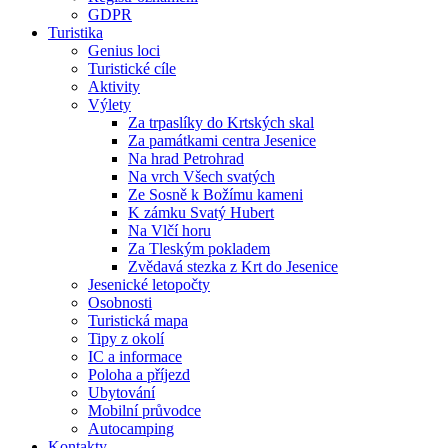
GDPR
Turistika
Genius loci
Turistické cíle
Aktivity
Výlety
Za trpaslíky do Krtských skal
Za památkami centra Jesenice
Na hrad Petrohrad
Na vrch Všech svatých
Ze Sosně k Božímu kameni
K zámku Svatý Hubert
Na Vlčí horu
Za Tleským pokladem
Zvědavá stezka z Krt do Jesenice
Jesenické letopočty
Osobnosti
Turistická mapa
Tipy z okolí
IC a informace
Poloha a příjezd
Ubytování
Mobilní průvodce
Autocamping
Kontakty