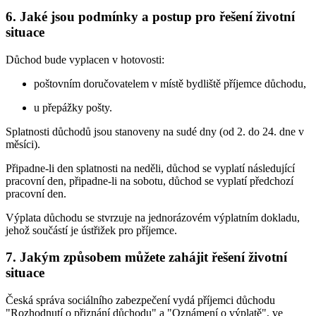
6. Jaké jsou podmínky a postup pro řešení životní
situace
Důchod bude vyplacen v hotovosti:
poštovním doručovatelem v místě bydliště příjemce důchodu,
u přepážky pošty.
Splatnosti důchodů jsou stanoveny na sudé dny (od 2. do 24. dne v
měsíci).
Připadne-li den splatnosti na neděli, důchod se vyplatí následující
pracovní den, připadne-li na sobotu, důchod se vyplatí předchozí
pracovní den.
Výplata důchodu se stvrzuje na jednorázovém výplatním dokladu,
jehož součástí je ústřižek pro příjemce.
7. Jakým způsobem můžete zahájit řešení životní
situace
Česká správa sociálního zabezpečení vydá příjemci důchodu
"Rozhodnutí o přiznání důchodu" a "Oznámení o výplatě", ve