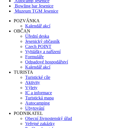
Autocamp Jesenice
Bowling bar Jesenice
Muzeum TGM Jesenice
POZVÁNKA
Kalendář akcí
OBČAN
Úřední deska
Jesenický občasník
Czech POINT
Vyhlášky a nařízení
Formuláře
Odpadové hospodářství
Kalendář akcí
TURISTA
Turistické cíle
Aktivity
Výlety
IC a informace
Turistická mapa
Autocamping
Ubytování
PODNIKATEL
Obecní živnostenský úřad
Veřejné zakázky