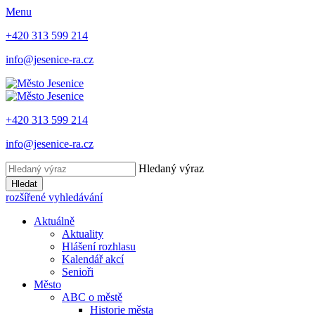
Menu
+420 313 599 214
info@jesenice-ra.cz
+420 313 599 214
info@jesenice-ra.cz
Hledaný výraz
Hledat
rozšířené vyhledávání
Aktuálně
Aktuality
Hlášení rozhlasu
Kalendář akcí
Senioři
Město
ABC o městě
Historie města