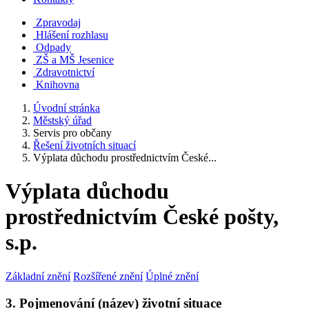
Zpravodaj
Hlášení rozhlasu
Odpady
ZŠ a MŠ Jesenice
Zdravotnictví
Knihovna
Úvodní stránka
Městský úřad
Servis pro občany
Řešení životních situací
Výplata důchodu prostřednictvím České...
Výplata důchodu
prostřednictvím České pošty,
s.p.
Základní znění
Rozšířené znění
Úplné znění
3. Pojmenování (název) životní situace