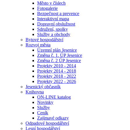
Město v číslech
Fotogalerie
Bezpečnost a prevence
Interaktivní mapa
Dopravní obslužnost
Sdružení, spolky
Služby a obchody
Bytové hospodářství
Rozvoj města
Územní plán Jesenice
Změna č. 1. ÚP Jesenice
Změna č. 2 ÚP Jesenice
Projekty 2010 - 2014
Projekty 2014 - 2018
Projekty 2018 - 2022
Projekty 2022 - 2026
Jesenický občasník
Knihovna
ON-LINE katalog
Novinky
Služby
Ceník
Zajímavé odkazy
Odpadové hospodářství
Lesní hospodářství