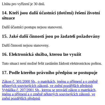
Lhůta pro vyřízení je 30 dnů.
14. Kteří jsou další účastníci (dotčení) řešení životní
situace
Další účastníci postupu nejsou stanoveni.
15. Jaké další činnosti jsou po žadateli požadovány
Další činnosti nejsou stanoveny.
16. Elektronická služba, kterou lze využít
Tuto situaci není možné řešit zasláním žádosti elektronickou poštou.
17. Podle kterého právního předpisu se postupuje
Zákon č. 301/2000 Sb., o matrikách, jménu a příjmení a o změně
některých souvisejících zákonů, ve znění pozdějších předpisů
Vyhláška č. 207/2001 Sb., kterou se provádí zákon o matrikách,
jménu a příjmení a o změně některých souvisejících zákonů, ve
znění pozdějších předpisů