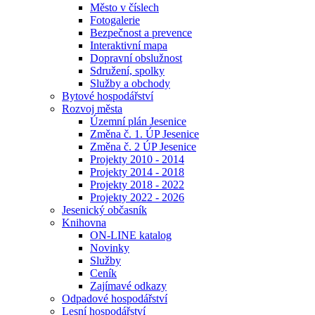
Město v číslech
Fotogalerie
Bezpečnost a prevence
Interaktivní mapa
Dopravní obslužnost
Sdružení, spolky
Služby a obchody
Bytové hospodářství
Rozvoj města
Územní plán Jesenice
Změna č. 1. ÚP Jesenice
Změna č. 2 ÚP Jesenice
Projekty 2010 - 2014
Projekty 2014 - 2018
Projekty 2018 - 2022
Projekty 2022 - 2026
Jesenický občasník
Knihovna
ON-LINE katalog
Novinky
Služby
Ceník
Zajímavé odkazy
Odpadové hospodářství
Lesní hospodářství