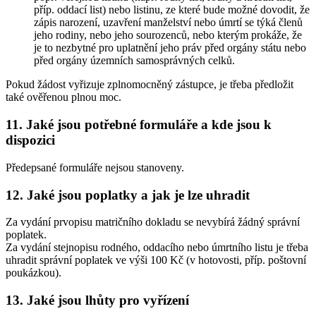
příp. oddací list) nebo listinu, ze které bude možné dovodit, že
zápis narození, uzavření manželství nebo úmrtí se týká členů
jeho rodiny, nebo jeho sourozenců, nebo kterým prokáže, že
je to nezbytné pro uplatnění jeho práv před orgány státu nebo
před orgány územních samosprávných celků.
Pokud žádost vyřizuje zplnomocněný zástupce, je třeba předložit
také ověřenou plnou moc.
11. Jaké jsou potřebné formuláře a kde jsou k
dispozici
Předepsané formuláře nejsou stanoveny.
12. Jaké jsou poplatky a jak je lze uhradit
Za vydání prvopisu matričního dokladu se nevybírá žádný správní
poplatek.
Za vydání stejnopisu rodného, oddacího nebo úmrtního listu je třeba
uhradit správní poplatek ve výši 100 Kč (v hotovosti, příp. poštovní
poukázkou).
13. Jaké jsou lhůty pro vyřízení