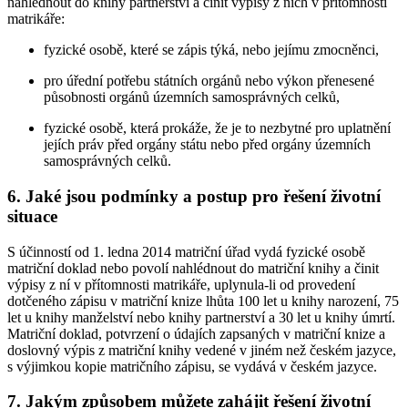
nahlédnout do knihy partnerství a činit výpisy z nich v přítomnosti
matrikáře:
fyzické osobě, které se zápis týká, nebo jejímu zmocněnci,
pro úřední potřebu státních orgánů nebo výkon přenesené
působnosti orgánů územních samosprávných celků,
fyzické osobě, která prokáže, že je to nezbytné pro uplatnění
jejích práv před orgány státu nebo před orgány územních
samosprávných celků.
6. Jaké jsou podmínky a postup pro řešení životní
situace
S účinností od 1. ledna 2014 matriční úřad vydá fyzické osobě
matriční doklad nebo povolí nahlédnout do matriční knihy a činit
výpisy z ní v přítomnosti matrikáře, uplynula-li od provedení
dotčeného zápisu v matriční knize lhůta 100 let u knihy narození, 75
let u knihy manželství nebo knihy partnerství a 30 let u knihy úmrtí.
Matriční doklad, potvrzení o údajích zapsaných v matriční knize a
doslovný výpis z matriční knihy vedené v jiném než českém jazyce,
s výjimkou kopie matričního zápisu, se vydává v českém jazyce.
7. Jakým způsobem můžete zahájit řešení životní