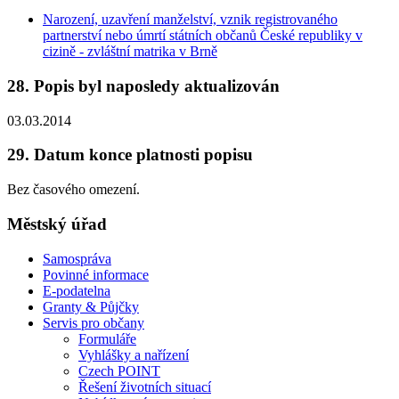
Narození, uzavření manželství, vznik registrovaného
partnerství nebo úmrtí státních občanů České republiky v
cizině - zvláštní matrika v Brně
28. Popis byl naposledy aktualizován
03.03.2014
29. Datum konce platnosti popisu
Bez časového omezení.
Městský úřad
Samospráva
Povinné informace
E-podatelna
Granty & Půjčky
Servis pro občany
Formuláře
Vyhlášky a nařízení
Czech POINT
Řešení životních situací