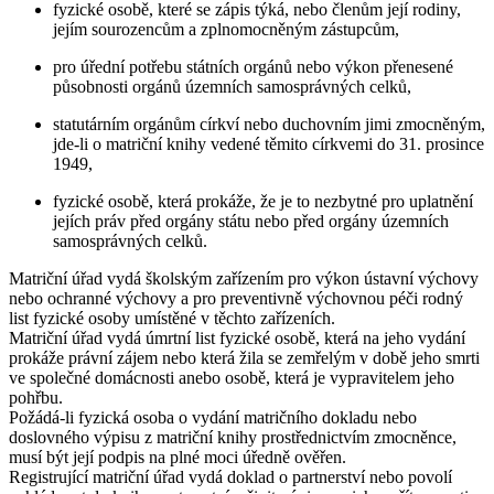
fyzické osobě, které se zápis týká, nebo členům její rodiny,
jejím sourozencům a zplnomocněným zástupcům,
pro úřední potřebu státních orgánů nebo výkon přenesené
působnosti orgánů územních samosprávných celků,
statutárním orgánům církví nebo duchovním jimi zmocněným,
jde-li o matriční knihy vedené těmito církvemi do 31. prosince
1949,
fyzické osobě, která prokáže, že je to nezbytné pro uplatnění
jejích práv před orgány státu nebo před orgány územních
samosprávných celků.
Matriční úřad vydá školským zařízením pro výkon ústavní výchovy
nebo ochranné výchovy a pro preventivně výchovnou péči rodný
list fyzické osoby umístěné v těchto zařízeních.
Matriční úřad vydá úmrtní list fyzické osobě, která na jeho vydání
prokáže právní zájem nebo která žila se zemřelým v době jeho smrti
ve společné domácnosti anebo osobě, která je vypravitelem jeho
pohřbu.
Požádá-li fyzická osoba o vydání matričního dokladu nebo
doslovného výpisu z matriční knihy prostřednictvím zmocněnce,
musí být její podpis na plné moci úředně ověřen.
Registrující matriční úřad vydá doklad o partnerství nebo povolí