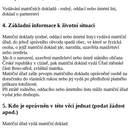
Vydávání matričních dokladů - rodný, oddací nebo úmrtní list,
doklad o partnerství
4. Základní informace k životní situaci
Matriční doklady (rodné, oddací nebo úmrtní listy) vydává matriční
úřad, do jehož správního obvodu spadá obec, ve které se fyzická
osoba, o jejíž matriční doklad jde, narodila, uzavřela manželství
nebo zemřela.
Jde-li o narození, uzavření manželství nebo úmrtí státního občana
České republiky v cizině, pak matriční doklad vydá Úřad městské
části Brno-střed, zvláštní matrika.
Matriční úřad zašle prvopis matričního dokladu oprávněné osobě na
doručenku do vlastních rukou nebo jej vydá po předložení platného
průkazu totožnosti.
Při ztrátě rodného, oddacího nebo úmrtního listu může matriční úřad
vydat jeho druhopis.
5. Kdo je oprávněn v této věci jednat (podat žádost
apod.)
Matriční úřad vydá matriční doklad: