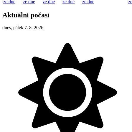
ze dne
ze dne
ze dne
ze dne
ze dne
z
Aktuální počasí
dnes, pátek 7. 8. 2026