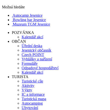
Možná hledáte
Autocamp Jesenice
Bowling bar Jesenice
Muzeum TGM Jesenice
POZVÁNKA
Kalendář akcí
OBČAN
Úřední deska
Jesenický občasník
Czech POINT
Vyhlášky a nařízení
Formuláře
Odpadové hospodářství
Kalendář akcí
TURISTA
Turistické cíle
Aktivity
Výlety
IC a informace
Turistická mapa
Autocamping
Ubytování