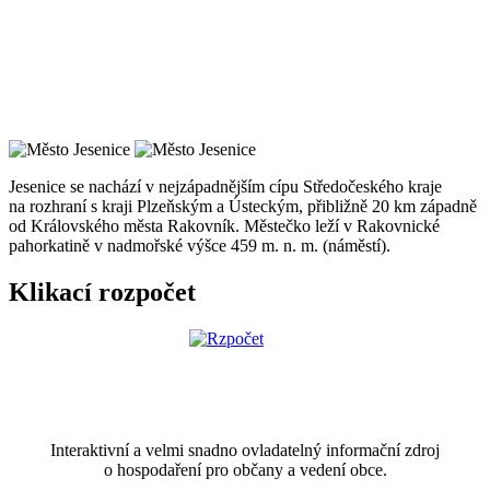
Jesenice se nachází v nejzápadnějším cípu Středočeského kraje
na rozhraní s kraji Plzeňským a Ústeckým, přibližně 20 km západně
od Královského města Rakovník. Městečko leží v Rakovnické
pahorkatině v nadmořské výšce 459 m. n. m. (náměstí).
Klikací rozpočet
Interaktivní a velmi snadno ovladatelný informační zdroj
o hospodaření pro občany a vedení obce.