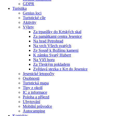
GDPR
Turistika
Genius loci
Turistické cíle
Aktivity
Výlety
Za trpaslíky do Krtských skal
Za památkami centra Jesenice
Na hrad Petrohrad
Na vrch Všech svatých
Ze Sosně k Božímu kameni
K zámku Svatý Hubert
Na Vlčí horu
Za Tleským pokladem
Zvědavá stezka z Krt do Jesenice
Jesenické letopočty
Osobnosti
Turistická mapa
Tipy z okolí
IC a informace
Poloha a příjezd
Ubytování
Mobilní průvodce
Autocamping
Kontakty