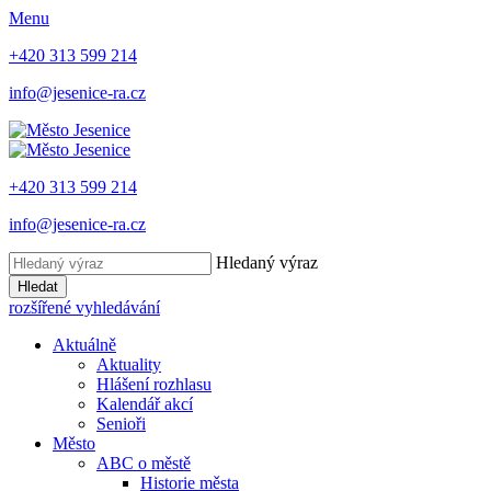
Menu
+420 313 599 214
info@jesenice-ra.cz
+420 313 599 214
info@jesenice-ra.cz
Hledaný výraz
Hledat
rozšířené vyhledávání
Aktuálně
Aktuality
Hlášení rozhlasu
Kalendář akcí
Senioři
Město
ABC o městě
Historie města