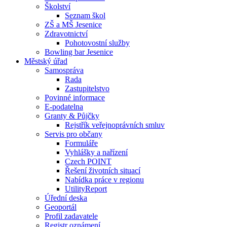
Školství
Seznam škol
ZŠ a MŠ Jesenice
Zdravotnictví
Pohotovostní služby
Bowling bar Jesenice
Městský úřad
Samospráva
Rada
Zastupitelstvo
Povinné informace
E-podatelna
Granty & Půjčky
Rejstřík veřejnoprávních smluv
Servis pro občany
Formuláře
Vyhlášky a nařízení
Czech POINT
Řešení životních situací
Nabídka práce v regionu
UtilityReport
Úřední deska
Geoportál
Profil zadavatele
Registr oznámení