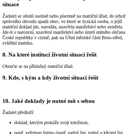
situace
Žadatel se obrátí osobně nebo písemně na matriční úřad, do jehož
správního obvodu spadá obec, ve které se fyzická osoba, o jejíž
matriční doklad jde, narodila, uzavřela manželství nebo zemřela.
Jde-li o narození, uzavření manželství nebo úmrtí státního občana
České republiky v cizině, pak na Úřad městské části Brno-střed,
zvláštní matriku.
8. Na které instituci životní situaci řešit
Obraťte se na příslušný matriční úřad.
9. Kde, s kým a kdy životní situaci řešit
10. Jaké doklady je nutné mít s sebou
Žadatel předloží:
doklad, kterým prokáže svoji totožnost,
popř. veřejnou listinu (např. rodný list, rodný a křestní list,