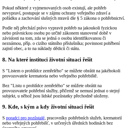
Pokud některé z vyjmenovaných osob existují, ale pohřeb
nevypraví, postupuje se v zájmu ochrany veřejného zdraví a
pořádku a zachování slušných mravů dle § 5 zákona o pohřebnictví.
Podle něj přechází právo vypravit pohřeb na jakoukoli fyzickou
nebo právnickou osobu po určité zákonem stanovené době v
závislosti na tom, zda se jedná o osobu identifikovanou či
neznámou, příp. o cizího státního příslušníka; povinnost pohřbení
zajistí obec, a to na náklady dědiců či státu.
8. Na které instituci životní situaci řešit
S "Listem o prohlídce zemřelého" se můžete obrátit na jakéhokoli
provozovatele krematoria nebo veřejného pohřebiště.
Bez "Listu o prohlídce zemřelého" se můžete obrátit na
provozovatele pohřební služby, přičemž se nemusí jednat o stejný
subjekt, u něhož jsou lidské pozůstatky přechodně uloženy.
9. Kde, s kým a kdy životní situaci řešit
S
poradci pro pozůstalé
, pracovníky pohřebních služeb, krematorií
nebo veřejných pohřebišť, v určených úředních hodinách bez