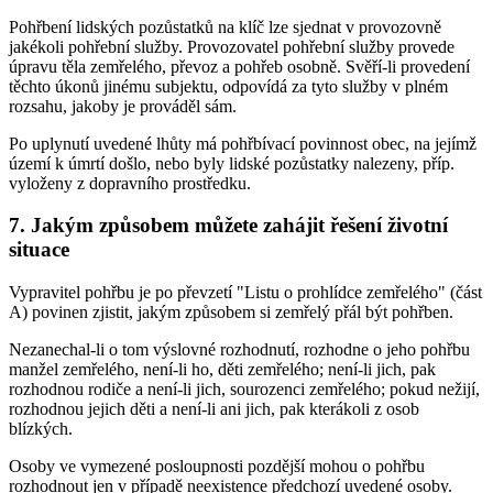
Pohřbení lidských pozůstatků na klíč lze sjednat v provozovně
jakékoli pohřební služby. Provozovatel pohřební služby provede
úpravu těla zemřelého, převoz a pohřeb osobně. Svěří-li provedení
těchto úkonů jinému subjektu, odpovídá za tyto služby v plném
rozsahu, jakoby je prováděl sám.
Po uplynutí uvedené lhůty má pohřbívací povinnost obec, na jejímž
území k úmrtí došlo, nebo byly lidské pozůstatky nalezeny, příp.
vyloženy z dopravního prostředku.
7. Jakým způsobem můžete zahájit řešení životní
situace
Vypravitel pohřbu je po převzetí "Listu o prohlídce zemřelého" (část
A) povinen zjistit, jakým způsobem si zemřelý přál být pohřben.
Nezanechal-li o tom výslovné rozhodnutí, rozhodne o jeho pohřbu
manžel zemřelého, není-li ho, děti zemřelého; není-li jich, pak
rozhodnou rodiče a není-li jich, sourozenci zemřelého; pokud nežijí,
rozhodnou jejich děti a není-li ani jich, pak kterákoli z osob
blízkých.
Osoby ve vymezené posloupnosti pozdější mohou o pohřbu
rozhodnout jen v případě neexistence předchozí uvedené osoby.