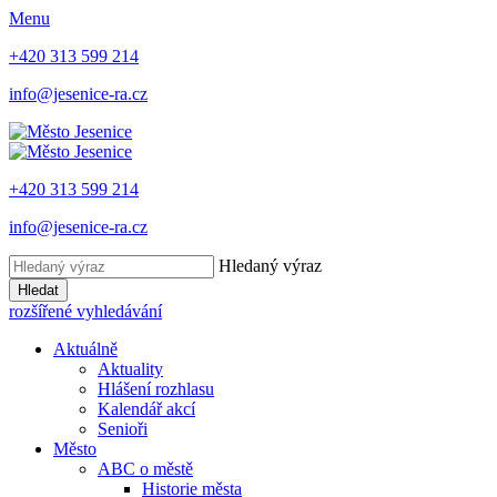
Menu
+420 313 599 214
info@jesenice-ra.cz
+420 313 599 214
info@jesenice-ra.cz
Hledaný výraz
Hledat
rozšířené vyhledávání
Aktuálně
Aktuality
Hlášení rozhlasu
Kalendář akcí
Senioři
Město
ABC o městě
Historie města