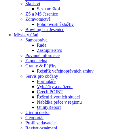
Školství
Seznam škol
ZŠ a MŠ Jesenice
Zdravotnictví
Pohotovostní služby
Bowling bar Jesenice
Městský úřad
Samospráva
Rada
Zastupitelstvo
Povinné informace
E-podatelna
Granty & Půjčky
Rejstřík veřejnoprávních smluv
Servis pro občany
Formuláře
Vyhlášky a nařízení
Czech POINT
Řešení životních situací
Nabídka práce v regionu
UtilityReport
Úřední deska
Geoportál
Profil zadavatele
Registr oznámení