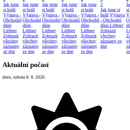
Jak jsme
Jak jsme
Jak jsme
Jak jsme
Jak jsme
2
J
si hráli
si hráli
si hráli
si hráli
si hráli
Jak jsme si
si
Výstava -
Výstava -
Výstava -
Výstava -
Výstava -
hráli
Výstava
V
Obchodní
Obchodní
Obchodní
Obchodní
Obchodní
- Obchodní
O
dům
dům
dům
dům
dům
dům Lüftner
d
Lüftner
Lüftner
Lüftner
Lüftner
Lüftner
Zobrazit
L
Zobrazit
Zobrazit
Zobrazit
Zobrazit
Zobrazit
všechny
Z
všechny
všechny
všechny
všechny
všechny
záznamy ze
v
záznamy
záznamy
záznamy
záznamy
záznamy
dne
z
ze dne
ze dne
ze dne
ze dne
ze dne
z
Aktuální počasí
dnes, sobota 8. 8. 2026