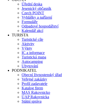
Úřední deska
Jesenický občasník
Czech POINT
Vyhlášky a nařízení
Formuláře
Odpadové hospodářství
Kalendář akcí
TURISTA
Turistické cíle
Aktivity
Výlety
IC a informace
Turistická mapa
Autocamping
Ubytování
PODNIKATEL
Obecní živnostenský úřad
Veřejné zakázky
Profil zadavatele
Katalog firem
MAS Rakovnicko
ÚAP Rakovnicka
Státní správa