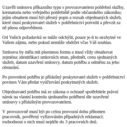
Uzavřít smlouvu příkazního typu s provozovatelem pohřební služby,
krematoria nebo veřejného pohřebiště podle občanského zákoníku;
jejím obsahem musí být přesný popis a rozsah objednaných služeb,
které musí poskytovatel služeb v pohřebnictví potvrdit a převzít za
ně plnou odpovědnost.
Od Vašich požadavků se může odchýlit, pouze je-li to nezbytné ve
Vašem zájmu, nebo pokud nemůže obdržet včas Váš souhlas.
Smlouva by měla mít písemnou formu a musí vždy obsahovat
zejména: identifikaci smluvních stran, předmět, cenu sjednaných
služeb, datum uzavření smlouvy, datum pohřbu a odměnu za jeho
obstarání.
Po provedení pohřbu je příslušný poskytovatel služeb v pohřebnictví
povinen Vám předat vyúčtování poskytnutých služeb.
Objednavatel pohřbu má ze zákona o ochraně spotřebitele právní
nárok na vlastní kontrolu sjednaného pohřbení dle uzavřené
smlouvy s příslušným provozovatelem.
V provozovně musí být po celou provozní dobu přítomen
pracovník, pověřený vyřizováním případných reklamací;
rozhodnout o nich musí nejdéle do 3 pracovních dnů.