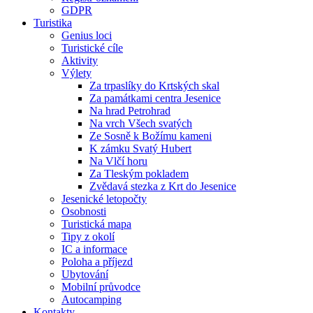
GDPR
Turistika
Genius loci
Turistické cíle
Aktivity
Výlety
Za trpaslíky do Krtských skal
Za památkami centra Jesenice
Na hrad Petrohrad
Na vrch Všech svatých
Ze Sosně k Božímu kameni
K zámku Svatý Hubert
Na Vlčí horu
Za Tleským pokladem
Zvědavá stezka z Krt do Jesenice
Jesenické letopočty
Osobnosti
Turistická mapa
Tipy z okolí
IC a informace
Poloha a příjezd
Ubytování
Mobilní průvodce
Autocamping
Kontakty