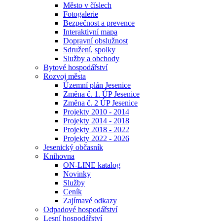
Město v číslech
Fotogalerie
Bezpečnost a prevence
Interaktivní mapa
Dopravní obslužnost
Sdružení, spolky
Služby a obchody
Bytové hospodářství
Rozvoj města
Územní plán Jesenice
Změna č. 1. ÚP Jesenice
Změna č. 2 ÚP Jesenice
Projekty 2010 - 2014
Projekty 2014 - 2018
Projekty 2018 - 2022
Projekty 2022 - 2026
Jesenický občasník
Knihovna
ON-LINE katalog
Novinky
Služby
Ceník
Zajímavé odkazy
Odpadové hospodářství
Lesní hospodářství