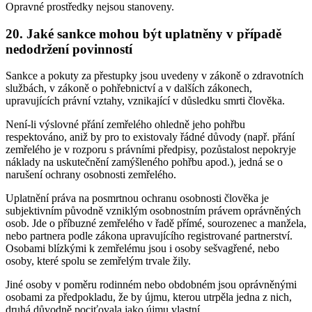
Opravné prostředky nejsou stanoveny.
20. Jaké sankce mohou být uplatněny v případě
nedodržení povinností
Sankce a pokuty za přestupky jsou uvedeny v zákoně o zdravotních
službách, v zákoně o pohřebnictví a v dalších zákonech,
upravujících právní vztahy, vznikající v důsledku smrti člověka.
Není-li výslovné přání zemřelého ohledně jeho pohřbu
respektováno, aniž by pro to existovaly řádné důvody (např. přání
zemřelého je v rozporu s právními předpisy, pozůstalost nepokryje
náklady na uskutečnění zamýšleného pohřbu apod.), jedná se o
narušení ochrany osobnosti zemřelého.
Uplatnění práva na posmrtnou ochranu osobnosti člověka je
subjektivním původně vzniklým osobnostním právem oprávněných
osob. Jde o příbuzné zemřelého v řadě přímé, sourozenec a manžela,
nebo partnera podle zákona upravujícího registrované partnerství.
Osobami blízkými k zemřelému jsou i osoby sešvagřené, nebo
osoby, které spolu se zemřelým trvale žily.
Jiné osoby v poměru rodinném nebo obdobném jsou oprávněnými
osobami za předpokladu, že by újmu, kterou utrpěla jedna z nich,
druhá důvodně pociťovala jako újmu vlastní.