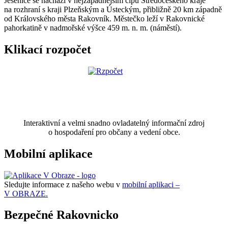
Jesenice se nachází v nejzápadnějším cípu Středočeského kraje
na rozhraní s kraji Plzeňským a Ústeckým, přibližně 20 km západně
od Královského města Rakovník. Městečko leží v Rakovnické
pahorkatině v nadmořské výšce 459 m. n. m. (náměstí).
Klikací rozpočet
Interaktivní a velmi snadno ovladatelný informační zdroj
o hospodaření pro občany a vedení obce.
Mobilní aplikace
Sledujte informace z našeho webu v
mobilní aplikaci –
V OBRAZE.
Bezpečné Rakovnicko