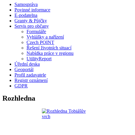
Samospráva
Povinné informace
E-podatelna
Granty & Půjčky
Servis pro občany
Formuláře
Vyhlášky a nařízení
Czech POINT
Řešení životních situací
Nabídka práce v regionu
UtilityReport
Úřední deska
Geoportál
Profil zadavatele
Registr oznámení
GDPR
Rozhledna