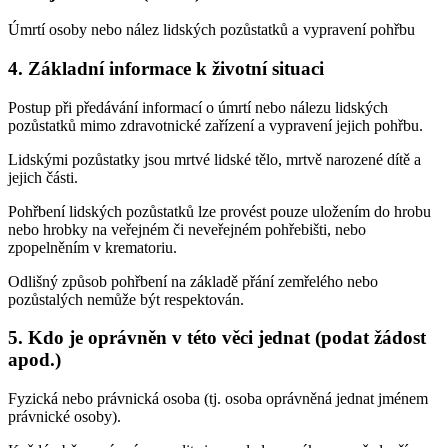
Úmrtí osoby nebo nález lidských pozůstatků a vypravení pohřbu
4. Základní informace k životní situaci
Postup při předávání informací o úmrtí nebo nálezu lidských
pozůstatků mimo zdravotnické zařízení a vypravení jejich pohřbu.
Lidskými pozůstatky jsou mrtvé lidské tělo, mrtvě narozené dítě a
jejich části.
Pohřbení lidských pozůstatků lze provést pouze uložením do hrobu
nebo hrobky na veřejném či neveřejném pohřebišti, nebo
zpopelněním v krematoriu.
Odlišný způsob pohřbení na základě přání zemřelého nebo
pozůstalých nemůže být respektován.
5. Kdo je oprávněn v této věci jednat (podat žádost
apod.)
Fyzická nebo právnická osoba (tj. osoba oprávněná jednat jménem
právnické osoby).