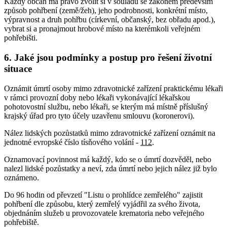
Každý občan má právo zvolit si v souladu se zákonem především
způsob pohřbení (země/žeh), jeho podrobnosti, konkrétní místo,
výpravnost a druh pohřbu (církevní, občanský, bez obřadu apod.),
vybrat si a pronajmout hrobové místo na kterémkoli veřejném
pohřebišti.
6. Jaké jsou podmínky a postup pro řešení životní
situace
Oznámit úmrtí osoby mimo zdravotnické zařízení praktickému lékaři
v rámci provozní doby nebo lékaři vykonávající lékařskou
pohotovostní službu, nebo lékaři, se kterým má místně příslušný
krajský úřad pro tyto účely uzavřenu smlouvu (koronerovi).
Nález lidských pozůstatků mimo zdravotnické zařízení oznámit na
jednotné evropské číslo tísňového volání -
112
.
Oznamovací povinnost má každý, kdo se o úmrtí dozvěděl, nebo
nalezl lidské pozůstatky a neví, zda úmrtí nebo jejich nález již bylo
oznámeno.
Do 96 hodin od převzetí "Listu o prohlídce zemřelého" zajistit
pohřbení dle způsobu, který zemřelý vyjádřil za svého života,
objednáním služeb u provozovatele krematoria nebo veřejného
pohřebiště.