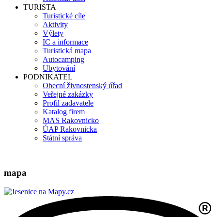
TURISTA
Turistické cíle
Aktivity
Výlety
IC a informace
Turistická mapa
Autocamping
Ubytování
PODNIKATEL
Obecní živnostenský úřad
Veřejné zakázky
Profil zadavatele
Katalog firem
MAS Rakovnicko
ÚAP Rakovnicka
Státní správa
mapa