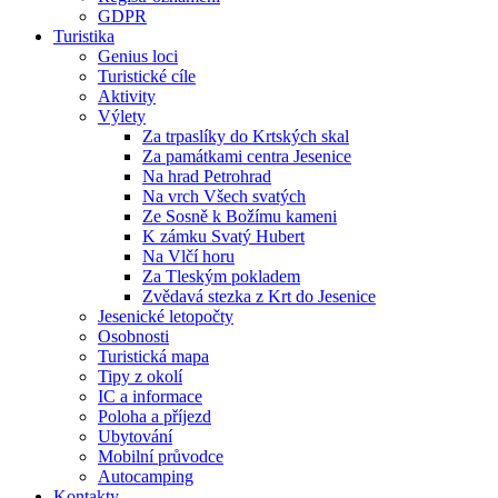
GDPR
Turistika
Genius loci
Turistické cíle
Aktivity
Výlety
Za trpaslíky do Krtských skal
Za památkami centra Jesenice
Na hrad Petrohrad
Na vrch Všech svatých
Ze Sosně k Božímu kameni
K zámku Svatý Hubert
Na Vlčí horu
Za Tleským pokladem
Zvědavá stezka z Krt do Jesenice
Jesenické letopočty
Osobnosti
Turistická mapa
Tipy z okolí
IC a informace
Poloha a příjezd
Ubytování
Mobilní průvodce
Autocamping
Kontakty