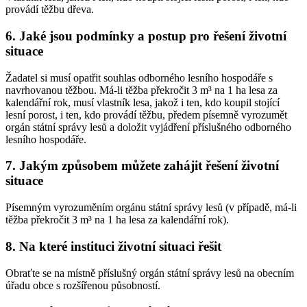
provádí těžbu dřeva.
6. Jaké jsou podmínky a postup pro řešení životní
situace
Žadatel si musí opatřit souhlas odborného lesního hospodáře s
navrhovanou těžbou. Má-li těžba překročit 3 m³ na 1 ha lesa za
kalendářní rok, musí vlastník lesa, jakož i ten, kdo koupil stojící
lesní porost, i ten, kdo provádí těžbu, předem písemně vyrozumět
orgán státní správy lesů a doložit vyjádření příslušného odborného
lesního hospodáře.
7. Jakým způsobem můžete zahájit řešení životní
situace
Písemným vyrozuměním orgánu státní správy lesů (v případě, má-li
těžba překročit 3 m³ na 1 ha lesa za kalendářní rok).
8. Na které instituci životní situaci řešit
Obraťte se na místně příslušný orgán státní správy lesů na obecním
úřadu obce s rozšířenou působností.