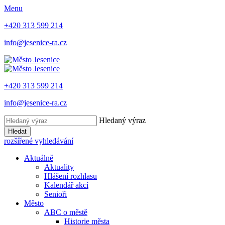
Menu
+420 313 599 214
info@jesenice-ra.cz
+420 313 599 214
info@jesenice-ra.cz
Hledaný výraz
Hledat
rozšířené vyhledávání
Aktuálně
Aktuality
Hlášení rozhlasu
Kalendář akcí
Senioři
Město
ABC o městě
Historie města