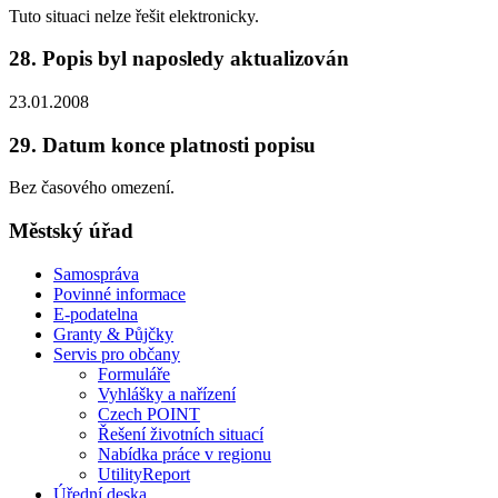
Tuto situaci nelze řešit elektronicky.
28. Popis byl naposledy aktualizován
23.01.2008
29. Datum konce platnosti popisu
Bez časového omezení.
Městský úřad
Samospráva
Povinné informace
E-podatelna
Granty & Půjčky
Servis pro občany
Formuláře
Vyhlášky a nařízení
Czech POINT
Řešení životních situací
Nabídka práce v regionu
UtilityReport
Úřední deska