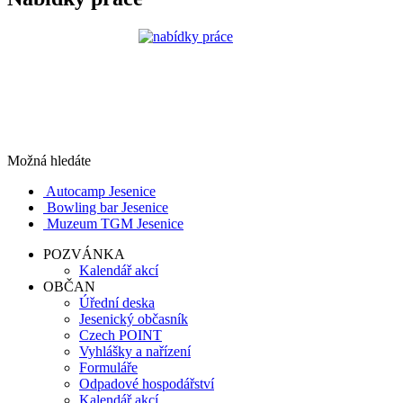
Možná hledáte
Autocamp Jesenice
Bowling bar Jesenice
Muzeum TGM Jesenice
POZVÁNKA
Kalendář akcí
OBČAN
Úřední deska
Jesenický občasník
Czech POINT
Vyhlášky a nařízení
Formuláře
Odpadové hospodářství
Kalendář akcí