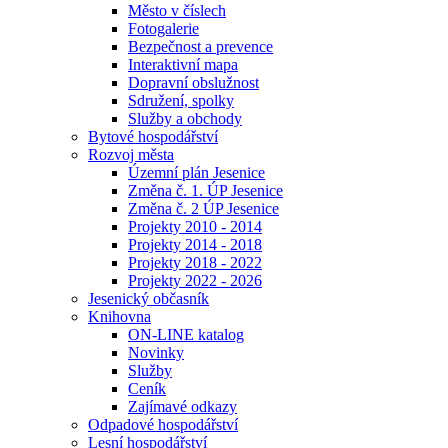
Město v číslech
Fotogalerie
Bezpečnost a prevence
Interaktivní mapa
Dopravní obslužnost
Sdružení, spolky
Služby a obchody
Bytové hospodářství
Rozvoj města
Územní plán Jesenice
Změna č. 1. ÚP Jesenice
Změna č. 2 ÚP Jesenice
Projekty 2010 - 2014
Projekty 2014 - 2018
Projekty 2018 - 2022
Projekty 2022 - 2026
Jesenický občasník
Knihovna
ON-LINE katalog
Novinky
Služby
Ceník
Zajímavé odkazy
Odpadové hospodářství
Lesní hospodářství