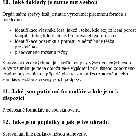
10. Jaké doklady je nutné mít s sebou
Orgán státní správy lesů je nutné vyrozumět písemnou formou s
uvedením:
identifikace vlastníka lesa, jakož i toho, kdo stojící lesní porost
koupil, i toho, kdo bude těžbu provádět (jsou-li tací),
identifikace pozemku a porostu, v němž bude těžba
prováděna a
plánovaného rozsahu těžby.
Správnost uvedených údajů stvrďte podpisy výše uvedených osob.
K vyrozumění je třeba doložit také vyjádření příslušného odborného
lesního hospodáře a v případě více vlastníků lesa zmocnění nebo
souhlas s těžbou stvrzený jejich podpisy.
11. Jaké jsou potřebné formuláře a kde jsou k
dispozici
Předepsané formuláře nejsou stanoveny.
12. Jaké jsou poplatky a jak je lze uhradit
Správní ani jiné poplatky nejsou stanoveny.