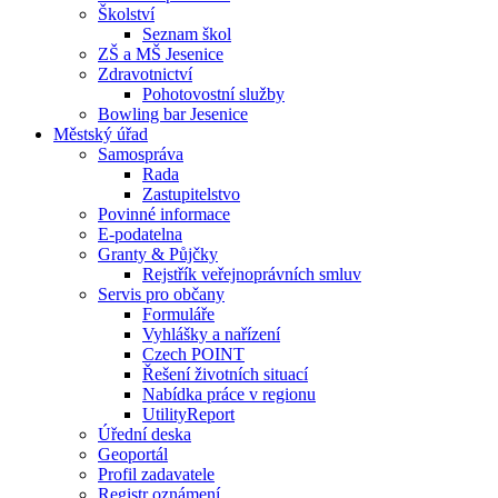
Školství
Seznam škol
ZŠ a MŠ Jesenice
Zdravotnictví
Pohotovostní služby
Bowling bar Jesenice
Městský úřad
Samospráva
Rada
Zastupitelstvo
Povinné informace
E-podatelna
Granty & Půjčky
Rejstřík veřejnoprávních smluv
Servis pro občany
Formuláře
Vyhlášky a nařízení
Czech POINT
Řešení životních situací
Nabídka práce v regionu
UtilityReport
Úřední deska
Geoportál
Profil zadavatele
Registr oznámení