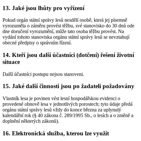
13. Jaké jsou lhůty pro vyřízení
Pokud orgán státní správy lesů nesdělí osobě, která jej písemně
vyrozuměla o záměru provést těžbu, své stanovisko do 30 dnů ode
dne doručení vyrozumění, může tato osoba těžbu provést. Na
vydání tohoto stanoviska orgánu státní správy lesů se nevztahují
obecné předpisy o správním řízení.
14. Kteří jsou další účastníci (dotčení) řešení životní
situace
Další účastníci postupu nejsou stanoveni.
15. Jaké další činnosti jsou po žadateli požadovány
Vlastník lesa je povinen vést lesní hospodářskou evidenci o
provedené obnově lesa v jednotlivých porostech; tyto údaje předá
orgánu státní správy lesů vždy do konce března za uplynulý
kalendářní rok (§ 40 zákona č. 289/1995 Sb., o lesích a o změně a
doplnění některých zákonů).
16. Elektronická služba, kterou lze využít