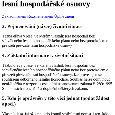
lesní hospodářské osnovy
Základní znění
Rozšířené znění
Úplné znění
3. Pojmenování (název) životní situace
Těžba dřeva v lese, ve kterém vlastník lesa hospodaří bez
schváleného lesního hospodářského plánu nebo bez protokolem o
převzetí převzaté lesní hospodářské osnovy
4. Základní informace k životní situaci
Těžbu dřeva v lese, ve kterém vlastník lesa hospodaří bez
schváleného lesního hospodářského plánu nebo bez protokolem o
převzetí převzaté lesní hospodářské osnovy, lze provést jen se
souhlasem odborného lesního hospodáře. Souhlas nelze odmítnout,
není-li těžba v rozporu s ostatními ustanoveními zákona č. 289/1995
Sb., o lesích a o změně a doplnění některých zákonů.
5. Kdo je oprávněn v této věci jednat (podat žádost
apod.)
Vlastník lesa, jakož i ten, kdo koupil stojící lesní porost, i ten, kdo