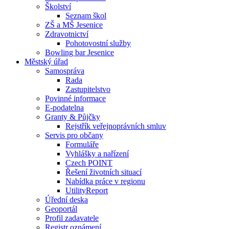
Školství
Seznam škol
ZŠ a MŠ Jesenice
Zdravotnictví
Pohotovostní služby
Bowling bar Jesenice
Městský úřad
Samospráva
Rada
Zastupitelstvo
Povinné informace
E-podatelna
Granty & Půjčky
Rejstřík veřejnoprávních smluv
Servis pro občany
Formuláře
Vyhlášky a nařízení
Czech POINT
Řešení životních situací
Nabídka práce v regionu
UtilityReport
Úřední deska
Geoportál
Profil zadavatele
Registr oznámení