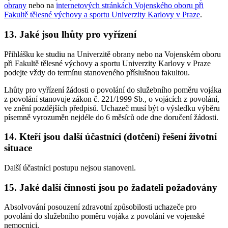
obrany
nebo na
internetových stránkách Vojenského oboru při
Fakultě tělesné výchovy a sportu Univerzity Karlovy v Praze
.
13. Jaké jsou lhůty pro vyřízení
Přihlášku ke studiu na Univerzitě obrany nebo na Vojenském oboru
při Fakultě tělesné výchovy a sportu Univerzity Karlovy v Praze
podejte vždy do termínu stanoveného příslušnou fakultou.
Lhůty pro vyřízení žádosti o povolání do služebního poměru vojáka
z povolání stanovuje zákon č. 221/1999 Sb., o vojácích z povolání,
ve znění pozdějších předpisů. Uchazeč musí být o výsledku výběru
písemně vyrozuměn nejdéle do 6 měsíců ode dne doručení žádosti.
14. Kteří jsou další účastníci (dotčení) řešení životní
situace
Další účastníci postupu nejsou stanoveni.
15. Jaké další činnosti jsou po žadateli požadovány
Absolvování posouzení zdravotní způsobilosti uchazeče pro
povolání do služebního poměru vojáka z povolání ve vojenské
nemocnici.