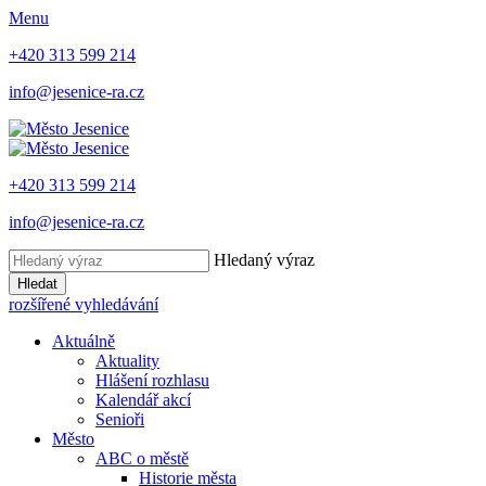
Menu
+420 313 599 214
info@jesenice-ra.cz
+420 313 599 214
info@jesenice-ra.cz
Hledaný výraz
Hledat
rozšířené vyhledávání
Aktuálně
Aktuality
Hlášení rozhlasu
Kalendář akcí
Senioři
Město
ABC o městě
Historie města