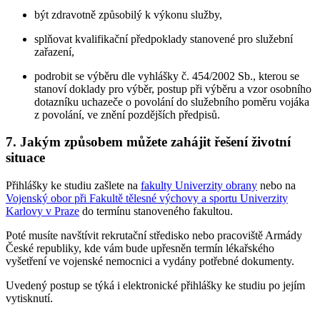
být zdravotně způsobilý k výkonu služby,
splňovat kvalifikační předpoklady stanovené pro služební
zařazení,
podrobit se výběru dle vyhlášky č. 454/2002 Sb., kterou se
stanoví doklady pro výběr, postup při výběru a vzor osobního
dotazníku uchazeče o povolání do služebního poměru vojáka
z povolání, ve znění pozdějších předpisů.
7. Jakým způsobem můžete zahájit řešení životní
situace
Přihlášky ke studiu zašlete na
fakulty Univerzity obrany
nebo na
Vojenský obor při Fakultě tělesné výchovy a sportu Univerzity
Karlovy v Praze
do termínu stanoveného fakultou.
Poté musíte navštívit rekrutační středisko nebo pracoviště Armády
České republiky, kde vám bude upřesněn termín lékařského
vyšetření ve vojenské nemocnici a vydány potřebné dokumenty.
Uvedený postup se týká i elektronické přihlášky ke studiu po jejím
vytisknutí.