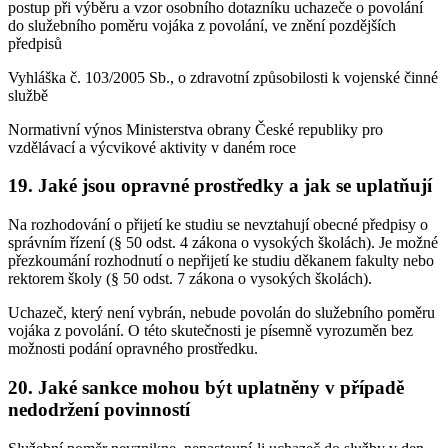
postup při výběru a vzor osobního dotazníku uchazeče o povolání
do služebního poměru vojáka z povolání, ve znění pozdějších
předpisů
Vyhláška č. 103/2005 Sb., o zdravotní způsobilosti k vojenské činné
službě
Normativní výnos Ministerstva obrany České republiky pro
vzdělávací a výcvikové aktivity v daném roce
19. Jaké jsou opravné prostředky a jak se uplatňují
Na rozhodování o přijetí ke studiu se nevztahují obecné předpisy o
správním řízení (§ 50 odst. 4 zákona o vysokých školách). Je možné
přezkoumání rozhodnutí o nepřijetí ke studiu děkanem fakulty nebo
rektorem školy (§ 50 odst. 7 zákona o vysokých školách).
Uchazeč, který není vybrán, nebude povolán do služebního poměru
vojáka z povolání. O této skutečnosti je písemně vyrozuměn bez
možnosti podání opravného prostředku.
20. Jaké sankce mohou být uplatněny v případě
nedodržení povinností