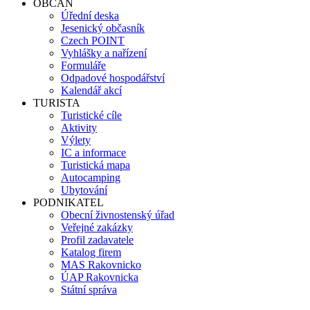
OBČAN
Úřední deska
Jesenický občasník
Czech POINT
Vyhlášky a nařízení
Formuláře
Odpadové hospodářství
Kalendář akcí
TURISTA
Turistické cíle
Aktivity
Výlety
IC a informace
Turistická mapa
Autocamping
Ubytování
PODNIKATEL
Obecní živnostenský úřad
Veřejné zakázky
Profil zadavatele
Katalog firem
MAS Rakovnicko
ÚAP Rakovnicka
Státní správa