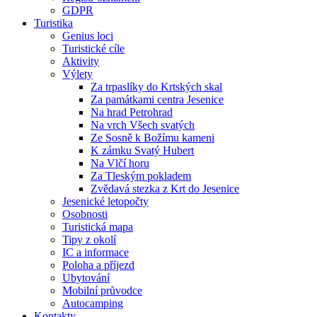
GDPR
Turistika
Genius loci
Turistické cíle
Aktivity
Výlety
Za trpaslíky do Krtských skal
Za památkami centra Jesenice
Na hrad Petrohrad
Na vrch Všech svatých
Ze Sosně k Božímu kameni
K zámku Svatý Hubert
Na Vlčí horu
Za Tleským pokladem
Zvědavá stezka z Krt do Jesenice
Jesenické letopočty
Osobnosti
Turistická mapa
Tipy z okolí
IC a informace
Poloha a příjezd
Ubytování
Mobilní průvodce
Autocamping
Kontakty