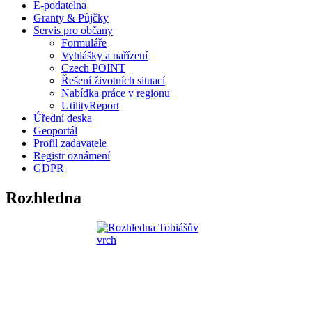
E-podatelna
Granty & Půjčky
Servis pro občany
Formuláře
Vyhlášky a nařízení
Czech POINT
Řešení životních situací
Nabídka práce v regionu
UtilityReport
Úřední deska
Geoportál
Profil zadavatele
Registr oznámení
GDPR
Rozhledna