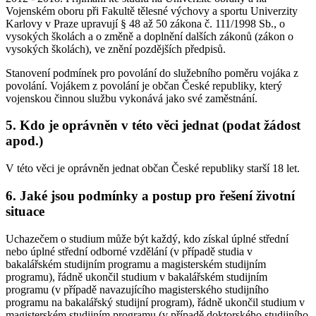
Vojenském oboru při Fakultě tělesné výchovy a sportu Univerzity
Karlovy v Praze upravují § 48 až 50 zákona č. 111/1998 Sb., o
vysokých školách a o změně a doplnění dalších zákonů (zákon o
vysokých školách), ve znění pozdějších předpisů.
Stanovení podmínek pro povolání do služebního poměru vojáka z
povolání. Vojákem z povolání je občan České republiky, který
vojenskou činnou službu vykonává jako své zaměstnání.
5. Kdo je oprávněn v této věci jednat (podat žádost
apod.)
V této věci je oprávněn jednat občan České republiky starší 18 let.
6. Jaké jsou podmínky a postup pro řešení životní
situace
Uchazečem o studium může být každý, kdo získal úplné střední
nebo úplné střední odborné vzdělání (v případě studia v
bakalářském studijním programu a magisterském studijním
programu), řádně ukončil studium v bakalářském studijním
programu (v případě navazujícího magisterského studijního
programu na bakalářský studijní program), řádně ukončil studium v
magisterském studijním programu (v případě doktorského studijního