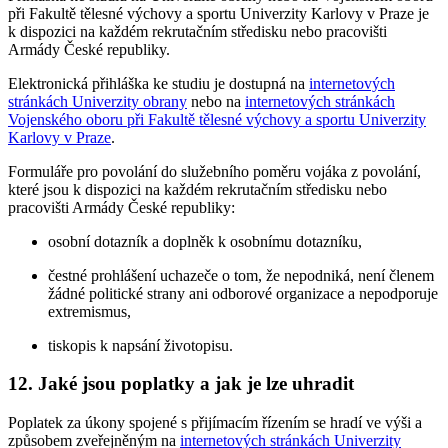
při Fakultě tělesné výchovy a sportu Univerzity Karlovy v Praze je
k dispozici na každém rekrutačním středisku nebo pracovišti
Armády České republiky.
Elektronická přihláška ke studiu je dostupná na
internetových
stránkách Univerzity obrany
nebo na
internetových stránkách
Vojenského oboru při Fakultě tělesné výchovy a sportu Univerzity
Karlovy v Praze
.
Formuláře pro povolání do služebního poměru vojáka z povolání,
které jsou k dispozici na každém rekrutačním středisku nebo
pracovišti Armády České republiky:
osobní dotazník a doplněk k osobnímu dotazníku,
čestné prohlášení uchazeče o tom, že nepodniká, není členem
žádné politické strany ani odborové organizace a nepodporuje
extremismus,
tiskopis k napsání životopisu.
12. Jaké jsou poplatky a jak je lze uhradit
Poplatek za úkony spojené s přijímacím řízením se hradí ve výši a
způsobem zveřejněným na
internetových stránkách Univerzity