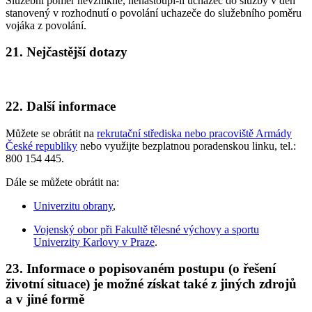
Služební poměr nevznikne, nenastoupí-li uchazeč do služby v den
stanovený v rozhodnutí o povolání uchazeče do služebního poměru
vojáka z povolání.
21. Nejčastější dotazy
22. Další informace
Můžete se obrátit na
rekrutační střediska nebo pracoviště Armády
České republiky
nebo využijte bezplatnou poradenskou linku, tel.:
800 154 445.
Dále se můžete obrátit na:
Univerzitu obrany
,
Vojenský obor při Fakultě tělesné výchovy a sportu
Univerzity Karlovy v Praze
.
23. Informace o popisovaném postupu (o řešení
životní situace) je možné získat také z jiných zdrojů
a v jiné formě