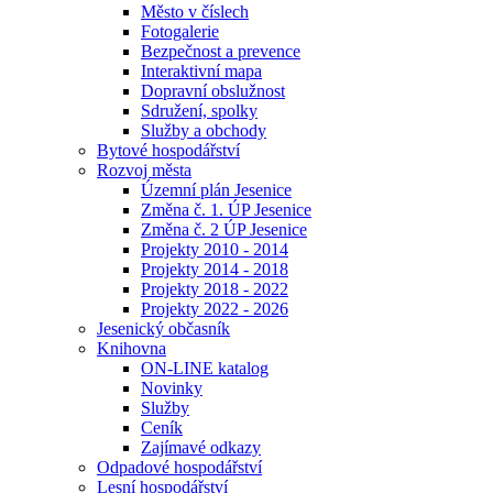
Město v číslech
Fotogalerie
Bezpečnost a prevence
Interaktivní mapa
Dopravní obslužnost
Sdružení, spolky
Služby a obchody
Bytové hospodářství
Rozvoj města
Územní plán Jesenice
Změna č. 1. ÚP Jesenice
Změna č. 2 ÚP Jesenice
Projekty 2010 - 2014
Projekty 2014 - 2018
Projekty 2018 - 2022
Projekty 2022 - 2026
Jesenický občasník
Knihovna
ON-LINE katalog
Novinky
Služby
Ceník
Zajímavé odkazy
Odpadové hospodářství
Lesní hospodářství