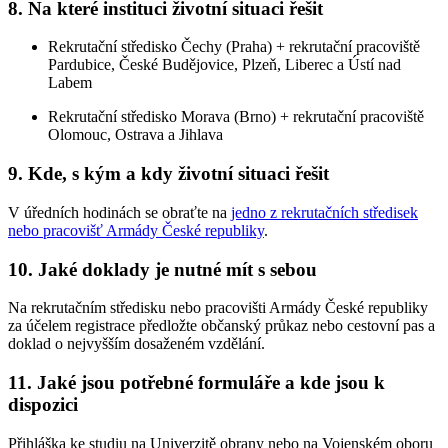
8. Na které instituci životní situaci řešit
Rekrutační středisko Čechy (Praha) + rekrutační pracoviště
Pardubice, České Budějovice, Plzeň, Liberec a Ústí nad
Labem
Rekrutační středisko Morava (Brno) + rekrutační pracoviště
Olomouc, Ostrava a Jihlava
9. Kde, s kým a kdy životní situaci řešit
V úředních hodinách se obraťte na
jedno z rekrutačních středisek
nebo pracovišť Armády České republiky
.
10. Jaké doklady je nutné mít s sebou
Na rekrutačním středisku nebo pracovišti Armády České republiky
za účelem registrace předložte občanský průkaz nebo cestovní pas a
doklad o nejvyšším dosaženém vzdělání.
11. Jaké jsou potřebné formuláře a kde jsou k
dispozici
Přihláška ke studiu na Univerzitě obrany nebo na Vojenském oboru