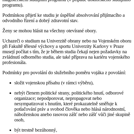
programu).
Podmínkou přijetí ke studiu je úspěšné absolvování přijímacího a
odvodního řízení a dobrý zdravotní stav.
Ženy se mohou hlásit na všechny otevírané obory.
Uchazeči o studium na Univerzitě obrany nebo na Vojenském oboru
při Fakultě tělesné výchovy a sportu Univerzity Karlovy v Praze
musejí počítat s tím, že je během studia čekají nejen požadavky na
zvládnutí odborného studia, ale také příprava na kariéru vojenského
profesionála.
Podmínky pro povolání do služebního poměru vojáka z povolání:
složit vojenskou přísahu (v rámci výběru),
nebýt členem politické strany, politického hnutí, odborové
organizace; nepodporovat, nepropagovat nebo
nesympatizovat s hnutím, které prokazatelně směřuje k
potlačování práv a svobod člověka nebo hlásá národnostní,
náboženskou anebo rasovou zášť nebo zášť vůči jiné skupině
osob,
být trestně bezúhonný,